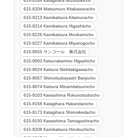
615-8184 Katagihara Mizutsukicho
615-8204 Matsumuro Kitakawaracho
615-8213 Kamikatsura Kitamuracho
615-8214 Kamikatsura Higashiicho
615-8226 Kamikatsura Morikamicho
615-8227 Kamikatsura Miyanogocho
615-8555 サンコール 株式会社
615-8003 Katsurakamino Higashicho
615-8024 Katsura Nishitakigawacho
615-8057 Shimotsubayashi Banjocho
615-8074 Katsura Minamitatsumicho
615-8103 Kawashima Rokunotsubocho
615-8158 Katagihara Hakaridanicho
615-8173 Katagihara Shimoikedacho
615-8193 Kawashima Tamagashiracho
615-8208 Kamikatsura Hinokuchicho