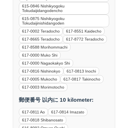
615-0846 Nishikyogoku
Tokudaijidangodencho
615-0875 Nishikyogoku
Tokudaijinishidangoden
617-0002 Teradocho
617-8551 Kaidecho
617-8665 Teradocho
617-8772 Teradocho
617-8588 Morihommachi
617-0000 Muko Shi
617-0000 Nagaokakyo Shi
617-0816 Nishinokyo
617-0813 Inochi
617-0005 Mukocho
617-0817 Takinocho
617-0003 Morimotocho
郵便番号 以内に 10 kilometer:
617-0811 Ao
617-0814 Imazato
617-0818 Shibanosato