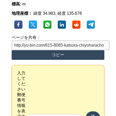
標高:
m
地理座標：
緯度 34.983, 経度 135.678
ページを共有：
コピー
入力
して
くだ
さい
郵便
番号
情報
を表