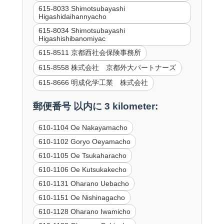
615-8033 Shimotsubayashi
Higashidaihannyacho
615-8034 Shimotsubayashi
Higashishibanomiyac
615-8511 京都西社会保険事務所
615-8558 株式会社 京都外大パートナーズ
615-8666 明成化学工業 株式会社
郵便番号 以内に 3 kilometer:
610-1104 Oe Nakayamacho
610-1102 Goryo Oeyamacho
610-1105 Oe Tsukaharacho
610-1106 Oe Kutsukakecho
610-1131 Oharano Uebacho
610-1151 Oe Nishinagacho
610-1128 Oharano Iwamicho