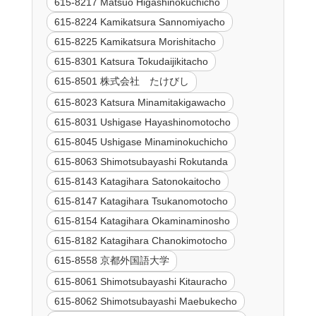
615-8217 Matsuo Higashinokuchicho
615-8224 Kamikatsura Sannomiyacho
615-8225 Kamikatsura Morishitacho
615-8301 Katsura Tokudaijikitacho
615-8501 株式会社 たけびし
615-8023 Katsura Minamitakigawacho
615-8031 Ushigase Hayashinomotocho
615-8045 Ushigase Minaminokuchicho
615-8063 Shimotsubayashi Rokutanda
615-8143 Katagihara Satonokaitocho
615-8147 Katagihara Tsukanomotocho
615-8154 Katagihara Okaminaminosho
615-8182 Katagihara Chanokimotocho
615-8558 京都外国語大学
615-8061 Shimotsubayashi Kitauracho
615-8062 Shimotsubayashi Maebukecho