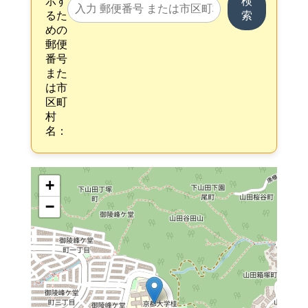
示す
検
るた
索
めの
郵便
番号
また
は市
区町
村
名：
+
−