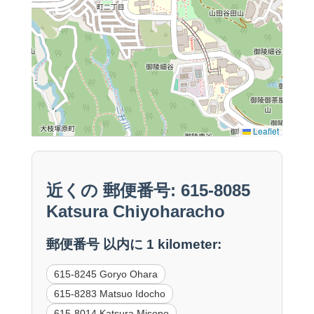
Leaflet
近くの 郵便番号: 615-8085
Katsura Chiyoharacho
郵便番号 以内に 1 kilometer:
615-8245 Goryo Ohara
615-8283 Matsuo Idocho
615-8014 Katsura Misono