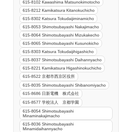
615-8102 Kawashima Matsunokimotocho
615-8212 Kamikatsura Kitanokuchicho
615-8302 Katsura Tokudaijiminamicho
615-8053 Shimotsubayashi Nakajimacho
615-8064 Shimotsubayashi Mizukakecho
615-8065 Shimotsubayashi Kusunokicho
615-8303 Katsura Tokudaijihigashicho
615-8037 Shimotsubayashi Daihannyacho
615-8221 Kamikatsura Higashinokuchicho
615-8522 京都市西京区役所
615-8035 Shimotsubayashi Shibanomiyacho
615-8686 日新電機 株式会社
615-8577 学校法人 京都学園
615-8054 Shimotsubayashi
Minaminakajimacho
615-8036 Shimotsubayashi
Minamidaihannyacho