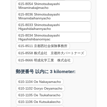
615-8054 Shimotsubayashi
Minaminakajimacho
615-8036 Shimotsubayashi
Minamidaihannyacho
615-8033 Shimotsubayashi
Higashidaihannyacho
615-8034 Shimotsubayashi
Higashishibanomiyac
615-8511 京都西社会保険事務所
615-8558 株式会社 京都外大パートナーズ
615-8666 明成化学工業 株式会社
郵便番号 以内に 3 kilometer:
610-1104 Oe Nakayamacho
610-1102 Goryo Oeyamacho
610-1105 Oe Tsukaharacho
610-1106 Oe Kutsukakecho