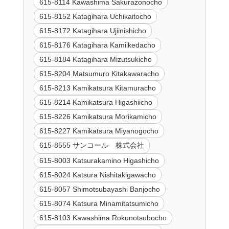
615-8114 Kawashima Sakurazonocho
615-8152 Katagihara Uchikaitocho
615-8172 Katagihara Ujiinishicho
615-8176 Katagihara Kamiikedacho
615-8184 Katagihara Mizutsukicho
615-8204 Matsumuro Kitakawaracho
615-8213 Kamikatsura Kitamuracho
615-8214 Kamikatsura Higashiicho
615-8226 Kamikatsura Morikamicho
615-8227 Kamikatsura Miyanogocho
615-8555 サンコール 株式会社
615-8003 Katsurakamino Higashicho
615-8024 Katsura Nishitakigawacho
615-8057 Shimotsubayashi Banjocho
615-8074 Katsura Minamitatsumicho
615-8103 Kawashima Rokunotsubocho