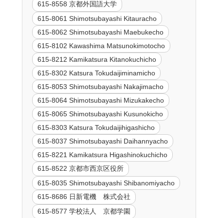
615-8558 京都外国語大学
615-8061 Shimotsubayashi Kitauracho
615-8062 Shimotsubayashi Maebukecho
615-8102 Kawashima Matsunokimotocho
615-8212 Kamikatsura Kitanokuchicho
615-8302 Katsura Tokudaijiminamicho
615-8053 Shimotsubayashi Nakajimacho
615-8064 Shimotsubayashi Mizukakecho
615-8065 Shimotsubayashi Kusunokicho
615-8303 Katsura Tokudaijihigashicho
615-8037 Shimotsubayashi Daihannyacho
615-8221 Kamikatsura Higashinokuchicho
615-8522 京都市西京区役所
615-8035 Shimotsubayashi Shibanomiyacho
615-8686 日新電機 株式会社
615-8577 学校法人 京都学園