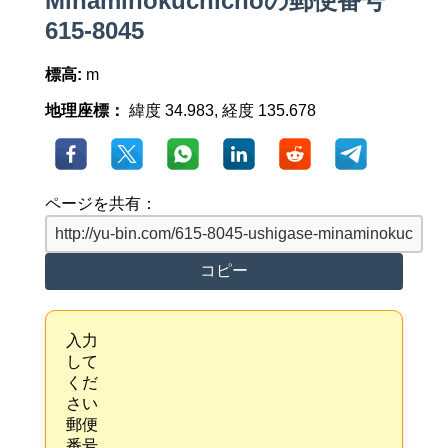
Minaminokuchichoの郵便番号
615-8045
標高:
m
地理座標：
緯度 34.983, 経度 135.678
ページを共有：
コピー
入力
して
くだ
さい
郵便
番号