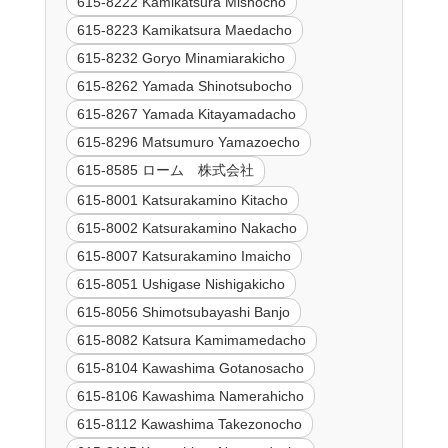
615-8222 Kamikatsura Mishocho
615-8223 Kamikatsura Maedacho
615-8232 Goryo Minamiarakicho
615-8262 Yamada Shinotsubocho
615-8267 Yamada Kitayamadacho
615-8296 Matsumuro Yamazoecho
615-8585 ローム 株式会社
615-8001 Katsurakamino Kitacho
615-8002 Katsurakamino Nakacho
615-8007 Katsurakamino Imaicho
615-8051 Ushigase Nishigakicho
615-8056 Shimotsubayashi Banjo
615-8082 Katsura Kamimamedacho
615-8104 Kawashima Gotanosacho
615-8106 Kawashima Namerahicho
615-8112 Kawashima Takezonocho