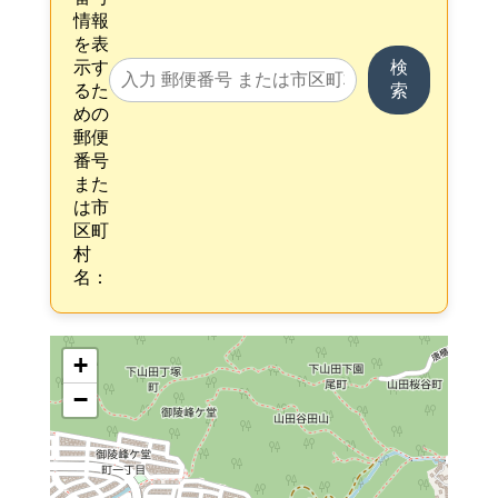
情報
を表
示す
検
るた
索
めの
郵便
番号
また
は市
区町
村
名：
+
−