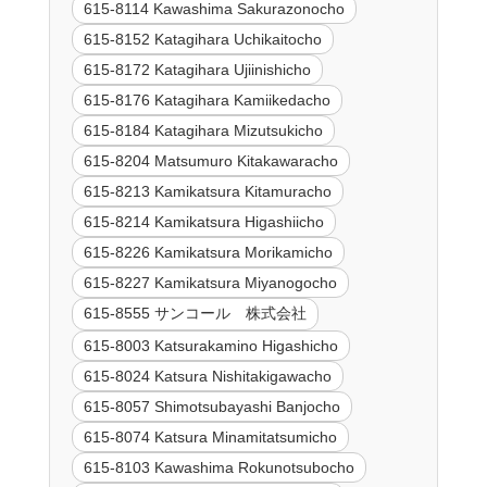
615-8114 Kawashima Sakurazonocho
615-8152 Katagihara Uchikaitocho
615-8172 Katagihara Ujiinishicho
615-8176 Katagihara Kamiikedacho
615-8184 Katagihara Mizutsukicho
615-8204 Matsumuro Kitakawaracho
615-8213 Kamikatsura Kitamuracho
615-8214 Kamikatsura Higashiicho
615-8226 Kamikatsura Morikamicho
615-8227 Kamikatsura Miyanogocho
615-8555 サンコール 株式会社
615-8003 Katsurakamino Higashicho
615-8024 Katsura Nishitakigawacho
615-8057 Shimotsubayashi Banjocho
615-8074 Katsura Minamitatsumicho
615-8103 Kawashima Rokunotsubocho