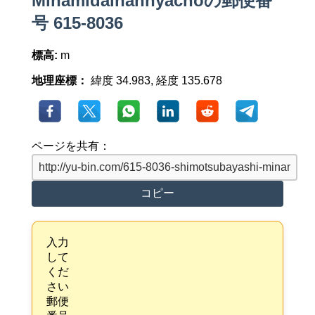
Minamidaihannyachoの郵便番
号 615-8036
標高:
m
地理座標：
緯度 34.983, 経度 135.678
ページを共有：
コピー
入力
して
くだ
さい
郵便