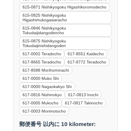
615-0871 Nishikyogoku Higashikoromodecho
615-0825 Nishikyogoku
Higashimukogawaracho
615-0846 Nishikyogoku
Tokudaijidangodencho
615-0875 Nishikyogoku
Tokudaijinishidangoden
617-0002 Teradocho
617-8551 Kaidecho
617-8665 Teradocho
617-8772 Teradocho
617-8588 Morihommachi
617-0000 Muko Shi
617-0000 Nagaokakyo Shi
617-0816 Nishinokyo
617-0813 Inochi
617-0005 Mukocho
617-0817 Takinocho
617-0003 Morimotocho
郵便番号 以内に 10 kilometer: