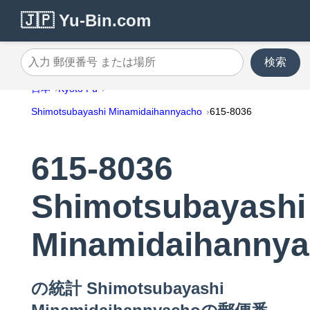
🇯🇵 Yu-Bin.com
検索
入力 郵便番号 または場所
日本
Kyoto Fu
Shimotsubayashi Minamidaihannyacho
615-8036
615-8036
Shimotsubayashi
Minamidaihanny
の統計 Shimotsubayashi