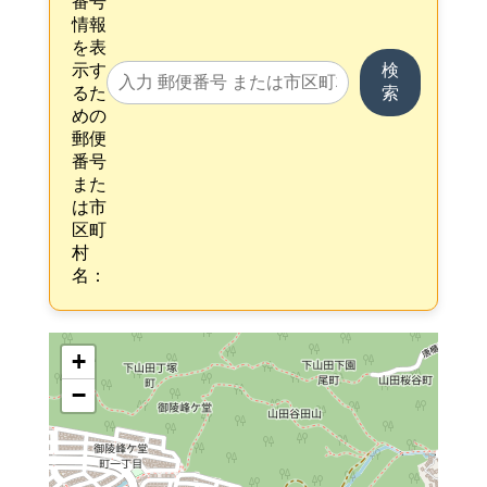
番号
情報
を表
示す
検
るた
索
めの
郵便
番号
また
は市
区町
村
名：
+
−