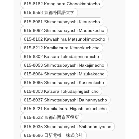
615-8182 Katagihara Chanokimotocho
615-8558 京都外国語大学
615-8061 Shimotsubayashi Kitauracho
615-8062 Shimotsubayashi Maebukecho
615-8102 Kawashima Matsunokimotocho
615-8212 Kamikatsura Kitanokuchicho
615-8302 Katsura Tokudaijiminamicho
615-8053 Shimotsubayashi Nakajimacho
615-8064 Shimotsubayashi Mizukakecho
615-8065 Shimotsubayashi Kusunokicho
615-8303 Katsura Tokudaijihigashicho
615-8037 Shimotsubayashi Daihannyacho
615-8221 Kamikatsura Higashinokuchicho
615-8522 京都市西京区役所
615-8035 Shimotsubayashi Shibanomiyacho
615-8686 日新電機 株式会社