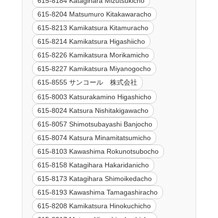
615-8184 Katagihara Mizutsukicho
615-8204 Matsumuro Kitakawaracho
615-8213 Kamikatsura Kitamuracho
615-8214 Kamikatsura Higashiicho
615-8226 Kamikatsura Morikamicho
615-8227 Kamikatsura Miyanogocho
615-8555 サンコール 株式会社
615-8003 Katsurakamino Higashicho
615-8024 Katsura Nishitakigawacho
615-8057 Shimotsubayashi Banjocho
615-8074 Katsura Minamitatsumicho
615-8103 Kawashima Rokunotsubocho
615-8158 Katagihara Hakaridanicho
615-8173 Katagihara Shimoikedacho
615-8193 Kawashima Tamagashiracho
615-8208 Kamikatsura Hinokuchicho