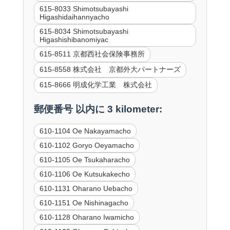
615-8033 Shimotsubayashi
Higashidaihannyacho
615-8034 Shimotsubayashi
Higashishibanomiyac
615-8511 京都西社会保険事務所
615-8558 株式会社 京都外大パートナーズ
615-8666 明成化学工業 株式会社
郵便番号 以内に 3 kilometer:
610-1104 Oe Nakayamacho
610-1102 Goryo Oeyamacho
610-1105 Oe Tsukaharacho
610-1106 Oe Kutsukakecho
610-1131 Oharano Uebacho
610-1151 Oe Nishinagacho
610-1128 Oharano Iwamicho