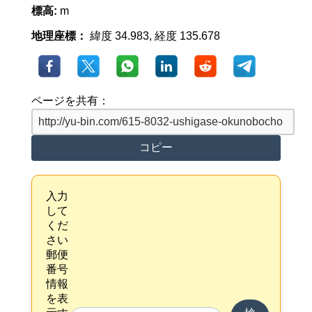
標高:
m
地理座標：
緯度 34.983, 経度 135.678
ページを共有：
コピー
入力
して
くだ
さい
郵便
番号
情報
を表