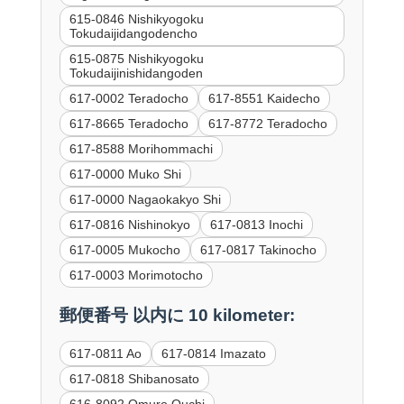
615-0846 Nishikyogoku
Tokudaijidangodencho
615-0875 Nishikyogoku
Tokudaijinishidangoden
617-0002 Teradocho
617-8551 Kaidecho
617-8665 Teradocho
617-8772 Teradocho
617-8588 Morihommachi
617-0000 Muko Shi
617-0000 Nagaokakyo Shi
617-0816 Nishinokyo
617-0813 Inochi
617-0005 Mukocho
617-0817 Takinocho
617-0003 Morimotocho
郵便番号 以内に 10 kilometer:
617-0811 Ao
617-0814 Imazato
617-0818 Shibanosato