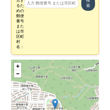
示す
検
るた
索
めの
郵便
番号
また
は市
区町
村
名：
+
−