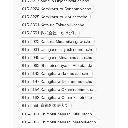
615-8217 Matsuo Higashinokuchicho
615-8224 Kamikatsura Sannomiyacho
615-8225 Kamikatsura Morishitacho
615-8301 Katsura Tokudaijikitacho
615-8501 株式会社 たけびし
615-8023 Katsura Minamitakigawacho
615-8031 Ushigase Hayashinomotocho
615-8045 Ushigase Minaminokuchicho
615-8063 Shimotsubayashi Rokutanda
615-8143 Katagihara Satonokaitocho
615-8147 Katagihara Tsukanomotocho
615-8154 Katagihara Okaminaminosho
615-8182 Katagihara Chanokimotocho
615-8558 京都外国語大学
615-8061 Shimotsubayashi Kitauracho
615-8062 Shimotsubayashi Maebukecho