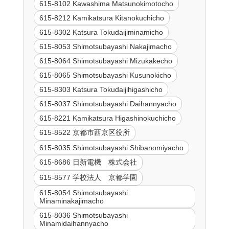
615-8102 Kawashima Matsunokimotocho
615-8212 Kamikatsura Kitanokuchicho
615-8302 Katsura Tokudaijiminamicho
615-8053 Shimotsubayashi Nakajimacho
615-8064 Shimotsubayashi Mizukakecho
615-8065 Shimotsubayashi Kusunokicho
615-8303 Katsura Tokudaijihigashicho
615-8037 Shimotsubayashi Daihannyacho
615-8221 Kamikatsura Higashinokuchicho
615-8522 京都市西京区役所
615-8035 Shimotsubayashi Shibanomiyacho
615-8686 日新電機 株式会社
615-8577 学校法人 京都学園
615-8054 Shimotsubayashi
Minaminakajimacho
615-8036 Shimotsubayashi
Minamidaihannyacho