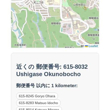
Leaflet
近くの 郵便番号: 615-8032
Ushigase Okunobocho
郵便番号 以内に 1 kilometer:
615-8245 Goryo Ohara
615-8283 Matsuo Idocho
615-8014 Katsura Misono