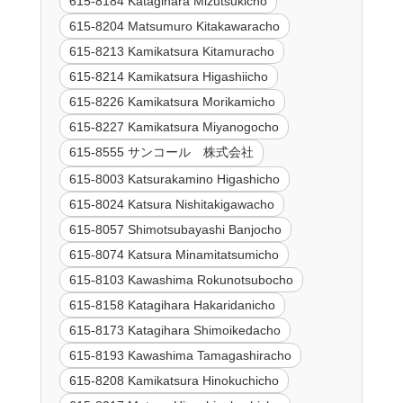
615-8184 Katagihara Mizutsukicho
615-8204 Matsumuro Kitakawaracho
615-8213 Kamikatsura Kitamuracho
615-8214 Kamikatsura Higashiicho
615-8226 Kamikatsura Morikamicho
615-8227 Kamikatsura Miyanogocho
615-8555 サンコール 株式会社
615-8003 Katsurakamino Higashicho
615-8024 Katsura Nishitakigawacho
615-8057 Shimotsubayashi Banjocho
615-8074 Katsura Minamitatsumicho
615-8103 Kawashima Rokunotsubocho
615-8158 Katagihara Hakaridanicho
615-8173 Katagihara Shimoikedacho
615-8193 Kawashima Tamagashiracho
615-8208 Kamikatsura Hinokuchicho