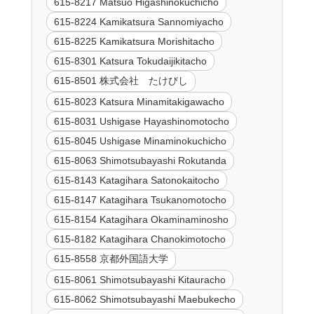
615-8217 Matsuo Higashinokuchicho
615-8224 Kamikatsura Sannomiyacho
615-8225 Kamikatsura Morishitacho
615-8301 Katsura Tokudaijikitacho
615-8501 株式会社 たけびし
615-8023 Katsura Minamitakigawacho
615-8031 Ushigase Hayashinomotocho
615-8045 Ushigase Minaminokuchicho
615-8063 Shimotsubayashi Rokutanda
615-8143 Katagihara Satonokaitocho
615-8147 Katagihara Tsukanomotocho
615-8154 Katagihara Okaminaminosho
615-8182 Katagihara Chanokimotocho
615-8558 京都外国語大学
615-8061 Shimotsubayashi Kitauracho
615-8062 Shimotsubayashi Maebukecho