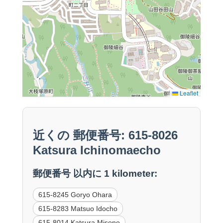
Leaflet
近くの 郵便番号: 615-8026
Katsura Ichinomaecho
郵便番号 以内に 1 kilometer:
615-8245 Goryo Ohara
615-8283 Matsuo Idocho
615-8014 Katsura Misono