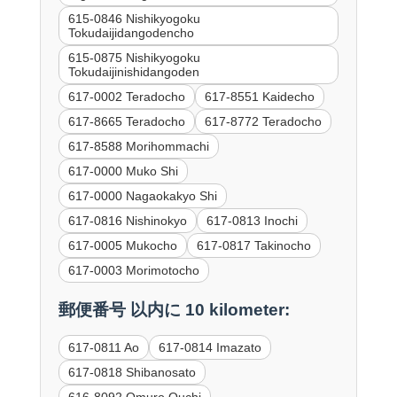
615-0846 Nishikyogoku
Tokudaijidangodencho
615-0875 Nishikyogoku
Tokudaijinishidangoden
617-0002 Teradocho
617-8551 Kaidecho
617-8665 Teradocho
617-8772 Teradocho
617-8588 Morihommachi
617-0000 Muko Shi
617-0000 Nagaokakyo Shi
617-0816 Nishinokyo
617-0813 Inochi
617-0005 Mukocho
617-0817 Takinocho
617-0003 Morimotocho
郵便番号 以内に 10 kilometer:
617-0811 Ao
617-0814 Imazato
617-0818 Shibanosato