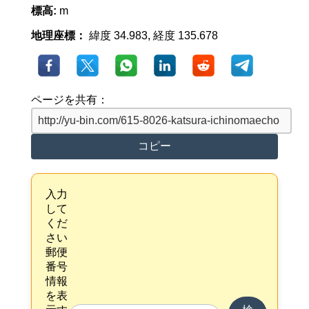
標高:
m
地理座標：
緯度 34.983, 経度 135.678
ページを共有：
コピー
入力
して
くだ
さい
郵便
番号
情報
を表