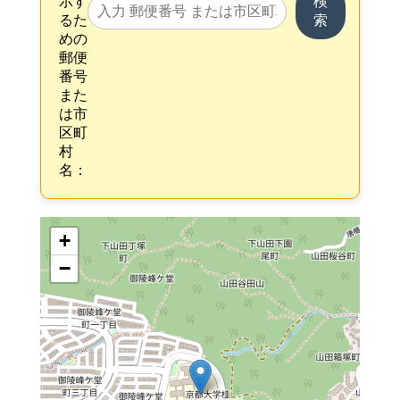
示す
検
るた
索
めの
郵便
番号
また
は市
区町
村
名：
+
−