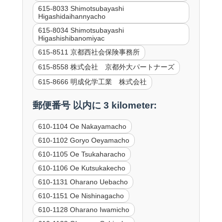
615-8033 Shimotsubayashi
Higashidaihannyacho
615-8034 Shimotsubayashi
Higashishibanomiyac
615-8511 京都西社会保険事務所
615-8558 株式会社 京都外大パートナーズ
615-8666 明成化学工業 株式会社
郵便番号 以内に 3 kilometer:
610-1104 Oe Nakayamacho
610-1102 Goryo Oeyamacho
610-1105 Oe Tsukaharacho
610-1106 Oe Kutsukakecho
610-1131 Oharano Uebacho
610-1151 Oe Nishinagacho
610-1128 Oharano Iwamicho