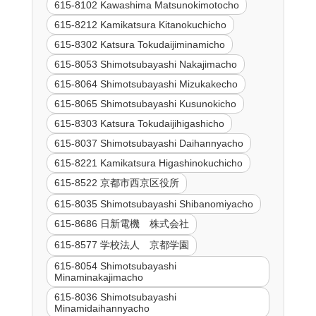
615-8102 Kawashima Matsunokimotocho
615-8212 Kamikatsura Kitanokuchicho
615-8302 Katsura Tokudaijiminamicho
615-8053 Shimotsubayashi Nakajimacho
615-8064 Shimotsubayashi Mizukakecho
615-8065 Shimotsubayashi Kusunokicho
615-8303 Katsura Tokudaijihigashicho
615-8037 Shimotsubayashi Daihannyacho
615-8221 Kamikatsura Higashinokuchicho
615-8522 京都市西京区役所
615-8035 Shimotsubayashi Shibanomiyacho
615-8686 日新電機 株式会社
615-8577 学校法人 京都学園
615-8054 Shimotsubayashi
Minaminakajimacho
615-8036 Shimotsubayashi
Minamidaihannyacho