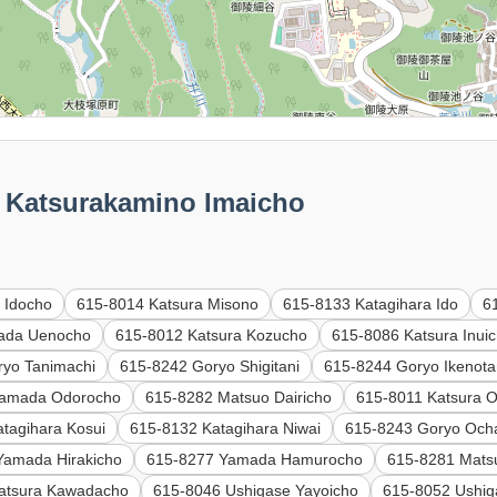
atsurakamino Imaicho
 Idocho
615-8014 Katsura Misono
615-8133 Katagihara Ido
6
ada Uenocho
615-8012 Katsura Kozucho
615-8086 Katsura Inui
ryo Tanimachi
615-8242 Goryo Shigitani
615-8244 Goryo Ikenota
Yamada Odorocho
615-8282 Matsuo Dairicho
615-8011 Katsura 
tagihara Kosui
615-8132 Katagihara Niwai
615-8243 Goryo Oc
Yamada Hirakicho
615-8277 Yamada Hamurocho
615-8281 Mats
atsura Kawadacho
615-8046 Ushigase Yayoicho
615-8052 Ushi