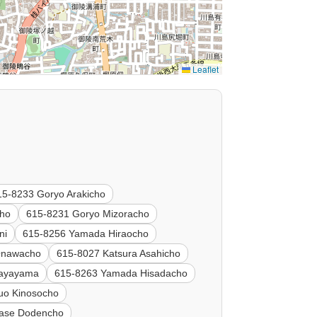
Leaflet
15-8233 Goryo Arakicho
cho
615-8231 Goryo Mizoracho
ni
615-8256 Yamada Hiraocho
Onawacho
615-8027 Katsura Asahicho
hayayama
615-8263 Yamada Hisadacho
uo Kinosocho
gase Dodencho