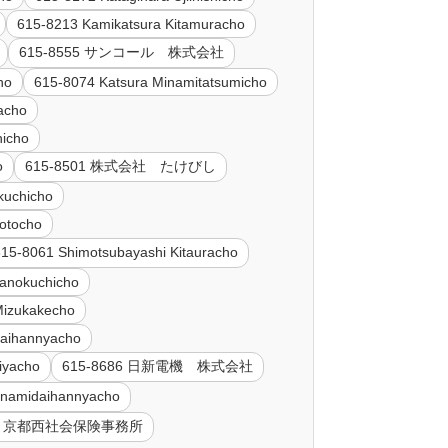
615-8213 Kamikatsura Kitamuracho
615-8555 サンコール 株式会社
ho
615-8074 Katsura Minamitatsumicho
acho
hicho
o
615-8501 株式会社 たけびし
kuchicho
otocho
615-8061 Shimotsubayashi Kitauracho
tanokuchicho
Mizukakecho
Daihannyacho
iyacho
615-8686 日新電機 株式会社
inamidaihannyacho
511 京都西社会保険事務所