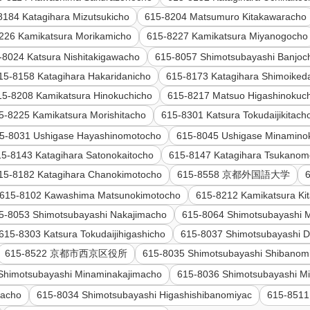
8184 Katagihara Mizutsukicho
615-8204 Matsumuro Kitakawaracho
226 Kamikatsura Morikamicho
615-8227 Kamikatsura Miyanogocho
-8024 Katsura Nishitakigawacho
615-8057 Shimotsubayashi Banjoc
15-8158 Katagihara Hakaridanicho
615-8173 Katagihara Shimoiked
15-8208 Kamikatsura Hinokuchicho
615-8217 Matsuo Higashinokuc
5-8225 Kamikatsura Morishitacho
615-8301 Katsura Tokudaijikitach
5-8031 Ushigase Hayashinomotocho
615-8045 Ushigase Minamino
15-8143 Katagihara Satonokaitocho
615-8147 Katagihara Tsukanom
15-8182 Katagihara Chanokimotocho
615-8558 京都外国語大学
615-8102 Kawashima Matsunokimotocho
615-8212 Kamikatsura Ki
5-8053 Shimotsubayashi Nakajimacho
615-8064 Shimotsubayashi 
615-8303 Katsura Tokudaijihigashicho
615-8037 Shimotsubayashi 
615-8522 京都市西京区役所
615-8035 Shimotsubayashi Shibanom
Shimotsubayashi Minaminakajimacho
615-8036 Shimotsubayashi M
yacho
615-8034 Shimotsubayashi Higashishibanomiyac
615-8