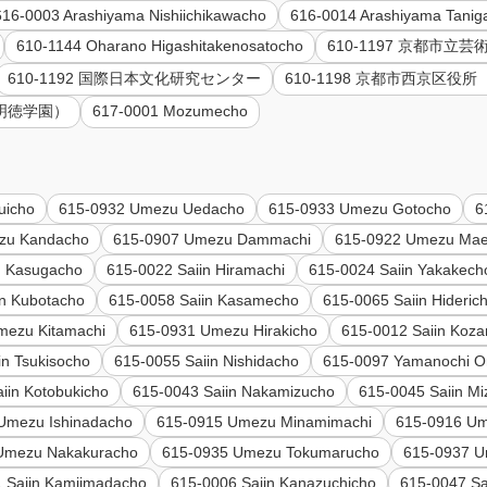
616-0003 Arashiyama Nishiichikawacho
616-0014 Arashiyama Taniga
610-1144 Oharano Higashitakenosatocho
610-1197 京都市立芸
610-1192 国際日本文化研究センター
610-1198 京都市西京区役
 明徳学園）
617-0001 Mozumecho
uicho
615-0932 Umezu Uedacho
615-0933 Umezu Gotocho
6
zu Kandacho
615-0907 Umezu Dammachi
615-0922 Umezu Ma
n Kasugacho
615-0022 Saiin Hiramachi
615-0024 Saiin Yakakech
in Kubotacho
615-0058 Saiin Kasamecho
615-0065 Saiin Hideric
mezu Kitamachi
615-0931 Umezu Hirakicho
615-0012 Saiin Koza
in Tsukisocho
615-0055 Saiin Nishidacho
615-0097 Yamanochi O
iin Kotobukicho
615-0043 Saiin Nakamizucho
615-0045 Saiin Mi
Umezu Ishinadacho
615-0915 Umezu Minamimachi
615-0916 U
Umezu Nakakuracho
615-0935 Umezu Tokumarucho
615-0937 U
 Saiin Kamiimadacho
615-0006 Saiin Kanazuchicho
615-0047 Sa