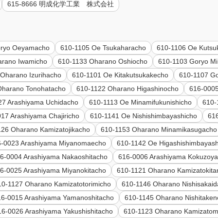
615-8666 明成化学工業 株式会社
oryo Oeyamacho
610-1105 Oe Tsukaharacho
610-1106 Oe Kutsu
arano Iwamicho
610-1133 Oharano Oshiocho
610-1103 Goryo M
Oharano Izurihacho
610-1101 Oe Kitakutsukakecho
610-1107 G
Oharano Tonohatacho
610-1122 Oharano Higashinocho
616-000
27 Arashiyama Uchidacho
610-1113 Oe Minamifukunishicho
610-
17 Arashiyama Chajiricho
610-1141 Oe Nishishimbayashicho
61
126 Oharano Kamizatojikacho
610-1153 Oharano Minamikasugacho
6-0023 Arashiyama Miyanomaecho
610-1142 Oe Higashishimbayash
6-0004 Arashiyama Nakaoshitacho
616-0006 Arashiyama Kokuzoy
6-0025 Arashiyama Miyanokitacho
610-1121 Oharano Kamizatokit
10-1127 Oharano Kamizatotorimicho
610-1146 Oharano Nishisakaid
16-0015 Arashiyama Yamanoshitacho
610-1145 Oharano Nishitaken
16-0026 Arashiyama Yakushishitacho
610-1123 Oharano Kamizatom