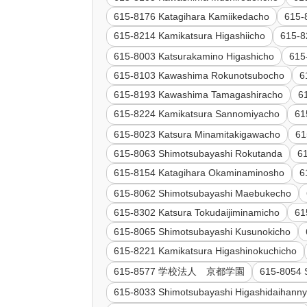
615-8176 Katagihara Kamiikedacho
615-
615-8214 Kamikatsura Higashiicho
615-8
615-8003 Katsurakamino Higashicho
615
615-8103 Kawashima Rokunotsubocho
6
615-8193 Kawashima Tamagashiracho
6
615-8224 Kamikatsura Sannomiyacho
61
615-8023 Katsura Minamitakigawacho
61
615-8063 Shimotsubayashi Rokutanda
6
615-8154 Katagihara Okaminaminosho
6
615-8062 Shimotsubayashi Maebukecho
615-8302 Katsura Tokudaijiminamicho
61
615-8065 Shimotsubayashi Kusunokicho
615-8221 Kamikatsura Higashinokuchicho
615-8577 学校法人 京都学園
615-8054 
615-8033 Shimotsubayashi Higashidaihann