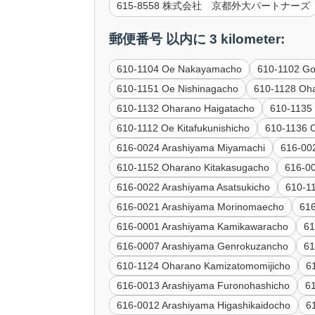
615-8558 株式会社 京都外大パートナーズ
郵便番号 以内に 3 kilometer:
610-1104 Oe Nakayamacho
610-1102 G
610-1151 Oe Nishinagacho
610-1128 Oh
610-1132 Oharano Haigatacho
610-1135 
610-1112 Oe Kitafukunishicho
610-1136 
616-0024 Arashiyama Miyamachi
616-00
610-1152 Oharano Kitakasugacho
616-00
616-0022 Arashiyama Asatsukicho
610-1
616-0021 Arashiyama Morinomaecho
61
616-0001 Arashiyama Kamikawaracho
61
616-0007 Arashiyama Genrokuzancho
61
610-1124 Oharano Kamizatomomijicho
6
616-0013 Arashiyama Furonohashicho
6
616-0012 Arashiyama Higashikaidocho
6