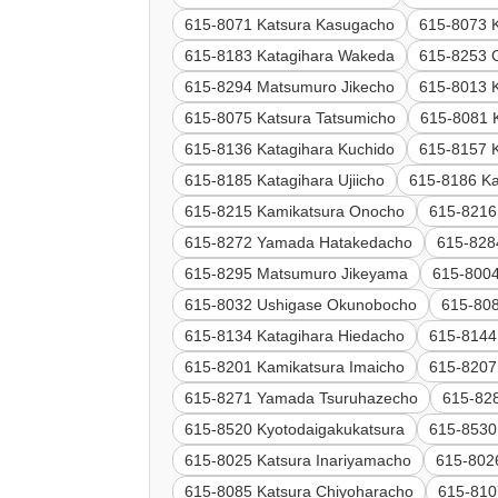
615-8071 Katsura Kasugacho
615-8073 
615-8183 Katagihara Wakeda
615-8253 
615-8294 Matsumuro Jikecho
615-8013 
615-8075 Katsura Tatsumicho
615-8081 K
615-8136 Katagihara Kuchido
615-8157 K
615-8185 Katagihara Ujiicho
615-8186 Ka
615-8215 Kamikatsura Onocho
615-8216
615-8272 Yamada Hatakedacho
615-828
615-8295 Matsumuro Jikeyama
615-8004
615-8032 Ushigase Okunobocho
615-808
615-8134 Katagihara Hiedacho
615-8144
615-8201 Kamikatsura Imaicho
615-8207
615-8271 Yamada Tsuruhazecho
615-828
615-8520 Kyotodaigakukatsura
615-8530
615-8025 Katsura Inariyamacho
615-802
615-8085 Katsura Chiyoharacho
615-810