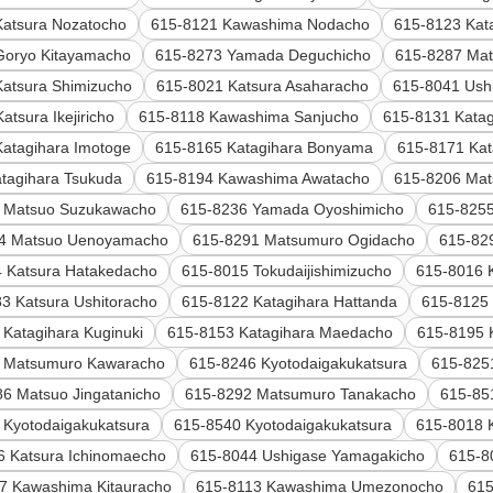
Katsura Nozatocho
615-8121 Kawashima Nodacho
615-8123 Kat
Goryo Kitayamacho
615-8273 Yamada Deguchicho
615-8287 Ma
Katsura Shimizucho
615-8021 Katsura Asaharacho
615-8041 Ush
atsura Ikejiricho
615-8118 Kawashima Sanjucho
615-8131 Kata
atagihara Imotoge
615-8165 Katagihara Bonyama
615-8171 Kat
tagihara Tsukuda
615-8194 Kawashima Awatacho
615-8206 Ma
 Matsuo Suzukawacho
615-8236 Yamada Oyoshimicho
615-825
4 Matsuo Uenoyamacho
615-8291 Matsumuro Ogidacho
615-82
 Katsura Hatakedacho
615-8015 Tokudaijishimizucho
615-8016 
3 Katsura Ushitoracho
615-8122 Katagihara Hattanda
615-8125
 Katagihara Kuginuki
615-8153 Katagihara Maedacho
615-8195
 Matsumuro Kawaracho
615-8246 Kyotodaigakukatsura
615-825
6 Matsuo Jingatanicho
615-8292 Matsumuro Tanakacho
615-85
 Kyotodaigakukatsura
615-8540 Kyotodaigakukatsura
615-8018 K
6 Katsura Ichinomaecho
615-8044 Ushigase Yamagakicho
615-8
7 Kawashima Kitauracho
615-8113 Kawashima Umezonocho
615