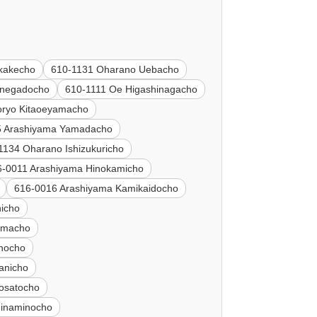
kakecho
610-1131 Oharano Uebacho
inegadocho
610-1111 Oe Higashinagacho
oryo Kitaoeyamacho
5 Arashiyama Yamadacho
1134 Oharano Ishizukuricho
6-0011 Arashiyama Hinokamicho
616-0016 Arashiyama Kamikaidocho
icho
amacho
anocho
anicho
osatocho
inaminocho