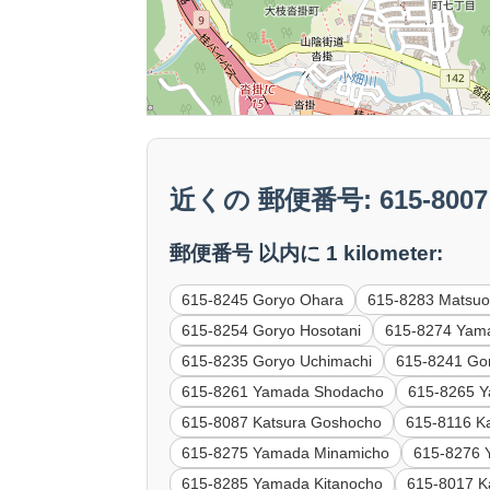
近くの 郵便番号: 615-8007 K
郵便番号 以内に 1 kilometer:
615-8245 Goryo Ohara
615-8283 Matsuo
615-8254 Goryo Hosotani
615-8274 Yam
615-8235 Goryo Uchimachi
615-8241 Go
615-8261 Yamada Shodacho
615-8265 
615-8087 Katsura Goshocho
615-8116 Ka
615-8275 Yamada Minamicho
615-8276 
615-8285 Yamada Kitanocho
615-8017 K