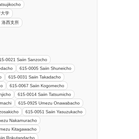
tsujikocho
術大学
所 洛西支所
15-0021 Saiin Sanzocho
edacho
615-0005 Saiin Shuneicho
o
615-0031 Saiin Takadacho
ho
615-0067 Saiin Kogomecho
njicho
615-0014 Saiin Tatsumicho
machi
615-0925 Umezu Onawabacho
zosakicho
615-0051 Saiin Yasuzukacho
mezu Nakamuracho
mezu Kitagawacho
iin Rokutandacho