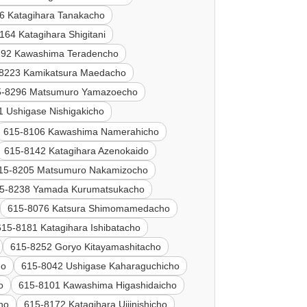
6 Katagihara Tanakacho
164 Katagihara Shigitani
192 Kawashima Teradencho
8223 Kamikatsura Maedacho
5-8296 Matsumuro Yamazoecho
 Ushigase Nishigakicho
615-8106 Kawashima Namerahicho
615-8142 Katagihara Azenokaido
15-8205 Matsumuro Nakamizocho
5-8238 Yamada Kurumatsukacho
615-8076 Katsura Shimomamedacho
615-8181 Katagihara Ishibatacho
615-8252 Goryo Kitayamashitacho
ho
615-8042 Ushigase Kaharaguchicho
o
615-8101 Kawashima Higashidaicho
ho
615-8172 Katagihara Ujiinishicho