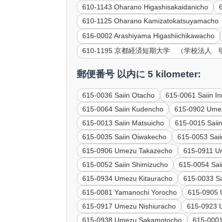
610-1143 Oharano Higashisakaidanicho
610-1125 Oharano Kamizatokatsuyamacho
616-0002 Arashiyama Higashiichikawacho
610-1195 京都経済短期大学 （学校法人
郵便番号 以内に 5 kilometer:
615-0036 Saiin Otacho
615-0061 Saiin In
615-0064 Saiin Kudencho
615-0902 Ume
615-0013 Saiin Matsuicho
615-0015 Saii
615-0035 Saiin Oiwakecho
615-0053 Sai
615-0906 Umezu Takazecho
615-0911 U
615-0052 Saiin Shimizucho
615-0054 Sai
615-0934 Umezu Kitauracho
615-0033 Sa
615-0081 Yamanochi Yorocho
615-0905 
615-0917 Umezu Nishiuracho
615-0923 
615-0938 Umezu Sakamotocho
615-0001