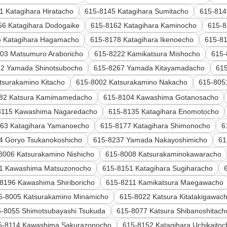
1 Katagihara Hiratacho
615-8145 Katagihara Sumitacho
615-814
56 Katagihara Dodogaike
615-8162 Katagihara Kaminocho
615-8
5 Katagihara Hagamacho
615-8178 Katagihara Ikenoecho
615-8
03 Matsumuro Araboricho
615-8222 Kamikatsura Mishocho
615-
62 Yamada Shinotsubocho
615-8267 Yamada Kitayamadacho
61
tsurakamino Kitacho
615-8002 Katsurakamino Nakacho
615-8051
82 Katsura Kamimamedacho
615-8104 Kawashima Gotanosacho
8115 Kawashima Nagaredacho
615-8135 Katagihara Enomotocho
63 Katagihara Yamanoecho
615-8177 Katagihara Shimonocho
6
4 Goryo Tsukanokoshicho
615-8237 Yamada Nakayoshimicho
61
8006 Katsurakamino Nishicho
615-8008 Katsurakaminokawaracho
11 Kawashima Matsuzonocho
615-8151 Katagihara Sugiharacho
8196 Kawashima Shiriboricho
615-8211 Kamikatsura Maegawacho
5-8005 Katsurakamino Minamicho
615-8022 Katsura Kitatakigawac
-8055 Shimotsubayashi Tsukuda
615-8077 Katsura Shibanoshitach
5-8114 Kawashima Sakurazonocho
615-8152 Katagihara Uchikaitoc