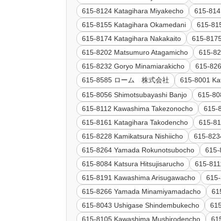
615-8124 Katagihara Miyakecho
615-814
615-8155 Katagihara Okamedani
615-81
615-8174 Katagihara Nakakaito
615-817
615-8202 Matsumuro Atagamicho
615-82
615-8232 Goryo Minamiarakicho
615-82
615-8585 ローム 株式会社
615-8001 Ka
615-8056 Shimotsubayashi Banjo
615-80
615-8112 Kawashima Takezonocho
615-
615-8161 Katagihara Takodencho
615-81
615-8228 Kamikatsura Nishiicho
615-823
615-8264 Yamada Rokunotsubocho
615-
615-8084 Katsura Hitsujisarucho
615-81
615-8191 Kawashima Arisugawacho
615-
615-8266 Yamada Minamiyamadacho
61
615-8043 Ushigase Shindembukecho
615
615-8105 Kawashima Mushirodencho
61