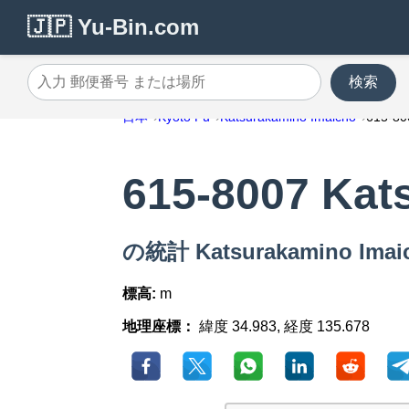
🇯🇵 Yu-Bin.com
検索
入力 郵便番号 または場所
日本
Kyoto Fu
Katsurakamino Imaicho
615-80
615-8007 Kat
の統計 Katsurakamino Ima
標高:
m
地理座標：
緯度 34.983, 経度 135.678