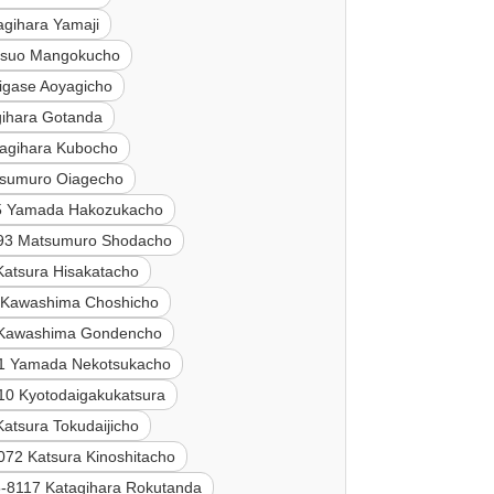
agihara Yamaji
tsuo Mangokucho
igase Aoyagicho
gihara Gotanda
agihara Kubocho
tsumuro Oiagecho
5 Yamada Hakozukacho
93 Matsumuro Shodacho
Katsura Hisakatacho
 Kawashima Choshicho
 Kawashima Gondencho
1 Yamada Nekotsukacho
10 Kyotodaigakukatsura
atsura Tokudaijicho
072 Katsura Kinoshitacho
-8117 Katagihara Rokutanda