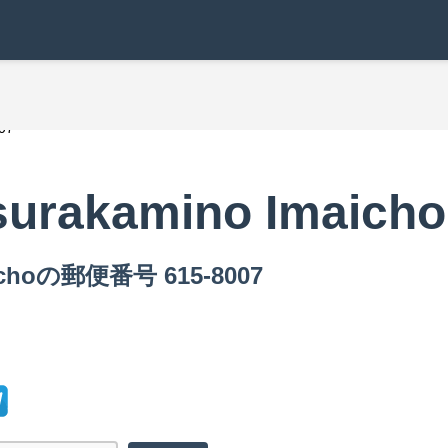
07
surakamino Imaicho
ichoの郵便番号 615-8007