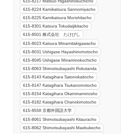
615-8217 Matsuo Higashinokuchicho
615-8224 Kamikatsura Sannomiyacho
615-8225 Kamikatsura Morishitacho
615-8301 Katsura Tokudaijikitacho
615-8501 株式会社 たけびし
615-8023 Katsura Minamitakigawacho
615-8031 Ushigase Hayashinomotocho
615-8045 Ushigase Minaminokuchicho
615-8063 Shimotsubayashi Rokutanda
615-8143 Katagihara Satonokaitocho
615-8147 Katagihara Tsukanomotocho
615-8154 Katagihara Okaminaminosho
615-8182 Katagihara Chanokimotocho
615-8558 京都外国語大学
615-8061 Shimotsubayashi Kitauracho
615-8062 Shimotsubayashi Maebukecho