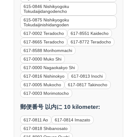
615-0846 Nishikyogoku
Tokudaijidangodencho
615-0875 Nishikyogoku
Tokudaijinishidangoden
617-0002 Teradocho
617-8551 Kaidecho
617-8665 Teradocho
617-8772 Teradocho
617-8588 Morihommachi
617-0000 Muko Shi
617-0000 Nagaokakyo Shi
617-0816 Nishinokyo
617-0813 Inochi
617-0005 Mukocho
617-0817 Takinocho
617-0003 Morimotocho
郵便番号 以内に 10 kilometer:
617-0811 Ao
617-0814 Imazato
617-0818 Shibanosato