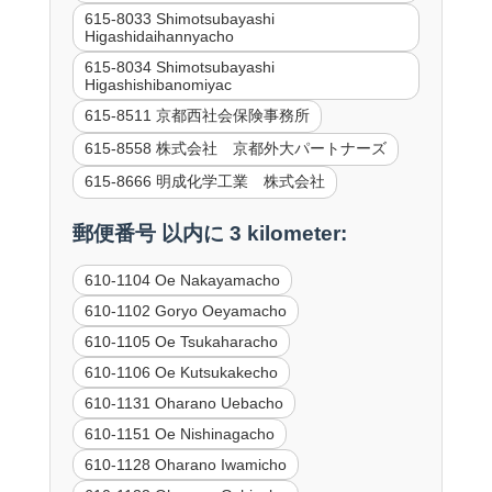
615-8033 Shimotsubayashi
Higashidaihannyacho
615-8034 Shimotsubayashi
Higashishibanomiyac
615-8511 京都西社会保険事務所
615-8558 株式会社 京都外大パートナーズ
615-8666 明成化学工業 株式会社
郵便番号 以内に 3 kilometer:
610-1104 Oe Nakayamacho
610-1102 Goryo Oeyamacho
610-1105 Oe Tsukaharacho
610-1106 Oe Kutsukakecho
610-1131 Oharano Uebacho
610-1151 Oe Nishinagacho
610-1128 Oharano Iwamicho