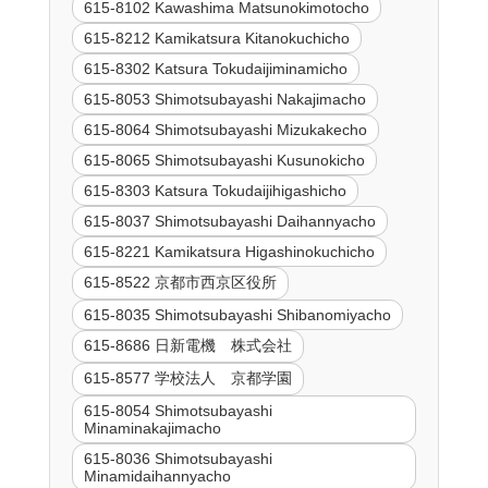
615-8102 Kawashima Matsunokimotocho
615-8212 Kamikatsura Kitanokuchicho
615-8302 Katsura Tokudaijiminamicho
615-8053 Shimotsubayashi Nakajimacho
615-8064 Shimotsubayashi Mizukakecho
615-8065 Shimotsubayashi Kusunokicho
615-8303 Katsura Tokudaijihigashicho
615-8037 Shimotsubayashi Daihannyacho
615-8221 Kamikatsura Higashinokuchicho
615-8522 京都市西京区役所
615-8035 Shimotsubayashi Shibanomiyacho
615-8686 日新電機 株式会社
615-8577 学校法人 京都学園
615-8054 Shimotsubayashi
Minaminakajimacho
615-8036 Shimotsubayashi
Minamidaihannyacho