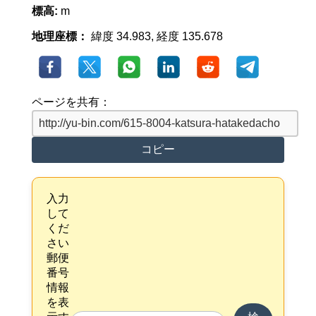
標高:
m
地理座標：
緯度 34.983, 経度 135.678
ページを共有：
コピー
入力
して
くだ
さい
郵便
番号
情報
を表