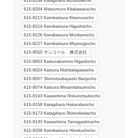
615-8184 Katagihara Mizutsukicho
615-8204 Matsumuro Kitakawaracho
615-8213 Kamikatsura Kitamuracho
615-8214 Kamikatsura Higashiicho
615-8226 Kamikatsura Morikamicho
615-8227 Kamikatsura Miyanogocho
615-8555 サンコール 株式会社
615-8003 Katsurakamino Higashicho
615-8024 Katsura Nishitakigawacho
615-8057 Shimotsubayashi Banjocho
615-8074 Katsura Minamitatsumicho
615-8103 Kawashima Rokunotsubocho
615-8158 Katagihara Hakaridanicho
615-8173 Katagihara Shimoikedacho
615-8193 Kawashima Tamagashiracho
615-8208 Kamikatsura Hinokuchicho