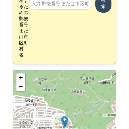
示す
検
るた
索
めの
郵便
番号
また
は市
区町
村
名：
+
−