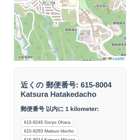
Leaflet
近くの 郵便番号: 615-8004
Katsura Hatakedacho
郵便番号 以内に 1 kilometer:
615-8245 Goryo Ohara
615-8283 Matsuo Idocho
615-8014 Katsura Misono