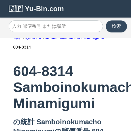
🇯🇵 Yu-Bin.com
検索
入力 郵便番号 または場所
日本
Kyoto Fu
Samboinokumacho Minamigumi
604-8314
604-8314
Samboinokumac
Minamigumi
の統計 Samboinokumacho