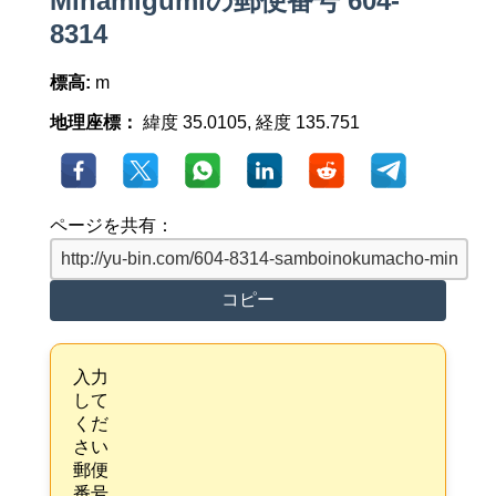
Minamigumiの郵便番号 604-
8314
標高:
m
地理座標：
緯度 35.0105, 経度 135.751
ページを共有：
コピー
入力
して
くだ
さい
郵便
番号