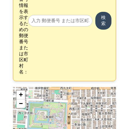
情報
を表
示す
検
るた
索
めの
郵便
番号
また
は市
区町
村
名：
+
−