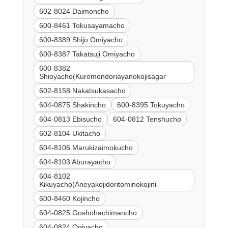
602-8024 Daimoncho
600-8461 Tokusayamacho
600-8389 Shijo Omiyacho
600-8387 Takatsuji Omiyacho
600-8382
Shioyacho(Kuromondoriayanokojisagar
602-8158 Nakatsukasacho
604-0875 Shakincho
600-8395 Tokuyacho
604-0813 Ebisucho
604-0812 Tenshucho
602-8104 Ukitacho
604-8106 Marukizaimokucho
604-8103 Aburayacho
604-8102
Kikuyacho(Aneyakojidoritominokojini
600-8460 Kojincho
604-0825 Goshohachimancho
604-0824 Ogiyacho