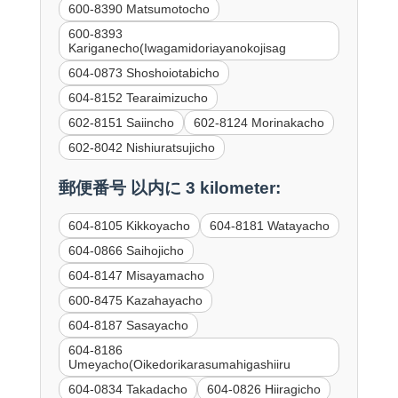
600-8390 Matsumotocho
600-8393
Kariganecho(Iwagamidoriayanokojisag
604-0873 Shoshoiotabicho
604-8152 Tearaimizucho
602-8151 Saiincho
602-8124 Morinakacho
602-8042 Nishiuratsujicho
郵便番号 以内に 3 kilometer:
604-8105 Kikkoyacho
604-8181 Watayacho
604-0866 Saihojicho
604-8147 Misayamacho
600-8475 Kazahayacho
604-8187 Sasayacho
604-8186
Umeyacho(Oikedorikarasumahigashiiru
604-0834 Takadacho
604-0826 Hiiragicho