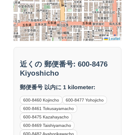
Leaflet
近くの 郵便番号: 600-8476
Kiyoshicho
郵便番号 以内に 1 kilometer:
600-8460 Kojincho
600-8477 Yohojicho
600-8461 Tokusayamacho
600-8475 Kazahayacho
600-8469 Taishiyamacho
600-8482 Ayahorikawacho