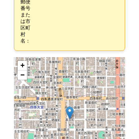
郵便
番号
また
は市
区町
村
名：
+
−