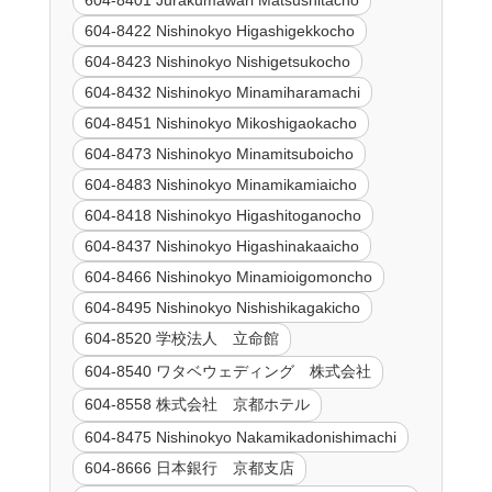
604-8401 Jurakumawari Matsushitacho
604-8422 Nishinokyo Higashigekkocho
604-8423 Nishinokyo Nishigetsukocho
604-8432 Nishinokyo Minamiharamachi
604-8451 Nishinokyo Mikoshigaokacho
604-8473 Nishinokyo Minamitsuboicho
604-8483 Nishinokyo Minamikamiaicho
604-8418 Nishinokyo Higashitoganocho
604-8437 Nishinokyo Higashinakaaicho
604-8466 Nishinokyo Minamioigomoncho
604-8495 Nishinokyo Nishishikagakicho
604-8520 学校法人 立命館
604-8540 ワタベウェディング 株式会社
604-8558 株式会社 京都ホテル
604-8475 Nishinokyo Nakamikadonishimachi
604-8666 日本銀行 京都支店