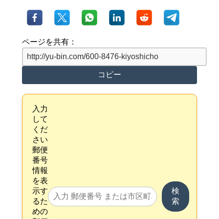
ページを共有：
コピー
入力
して
くだ
さい
郵便
番号
情報
を表
示す
検
るた
索
めの