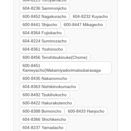
604-8225 Toroyamacho
604-8236 Sammonjicho
600-8452 Nagakuracho
604-8232 Kuyacho
600-8441 Shijocho
600-8447 Mikagecho
604-8364 Fujiokacho
604-8224 Suminozacho
604-8361 Yoshinocho
600-8456 Tenshitsukinuke(Chome)
600-8451
Kameyacho(Wakamiyadorimatsubarasaga
600-8435 Nakanonocho
604-8363 Nishikiinokumacho
600-8492 Tsukihokocho
600-8422 Hakurakutencho
600-8388 Bomoncho
600-8433 Hanjocho
604-8366 Shichikencho
604-8237 Yamadacho