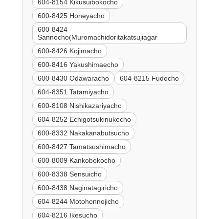
604-8154 Kikusuibokocho
600-8425 Honeyacho
600-8424
Sannocho(Muromachidoritakatsujiagar
600-8426 Kojimacho
600-8416 Yakushimaecho
600-8430 Odawaracho
604-8215 Fudocho
604-8351 Tatamiyacho
600-8108 Nishikazariyacho
604-8252 Echigotsukinukecho
600-8332 Nakakanabutsucho
600-8427 Tamatsushimacho
600-8009 Kankobokocho
600-8338 Sensuicho
600-8438 Naginatagiricho
604-8244 Motohonnojicho
604-8216 Ikesucho