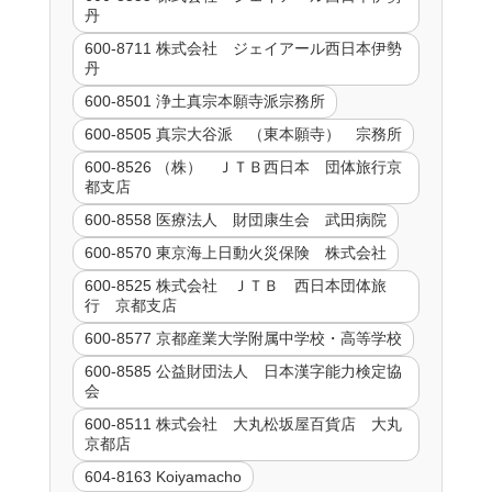
丹
600-8711 株式会社 ジェイアール西日本伊勢
丹
600-8501 浄土真宗本願寺派宗務所
600-8505 真宗大谷派 （東本願寺） 宗務所
600-8526 （株） ＪＴＢ西日本 団体旅行京
都支店
600-8558 医療法人 財団康生会 武田病院
600-8570 東京海上日動火災保険 株式会社
600-8525 株式会社 ＪＴＢ 西日本団体旅
行 京都支店
600-8577 京都産業大学附属中学校・高等学校
600-8585 公益財団法人 日本漢字能力検定協
会
600-8511 株式会社 大丸松坂屋百貨店 大丸
京都店
604-8163 Koiyamacho