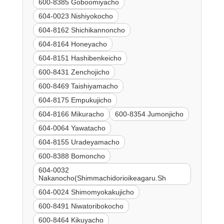
600-8385 Goboomiyacho
604-0023 Nishiyokocho
604-8162 Shichikannoncho
604-8164 Honeyacho
604-8151 Hashibenkeicho
600-8431 Zenchojicho
600-8469 Taishiyamacho
604-8175 Empukujicho
604-8166 Mikuracho
600-8354 Jumonjicho
604-0064 Yawatacho
604-8155 Uradeyamacho
600-8388 Bomoncho
604-0032
Nakanocho(Shimmachidorioikeagaru.Sh
604-0024 Shimomyokakujicho
600-8491 Niwatoribokocho
600-8464 Kikuyacho