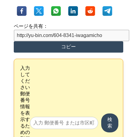
ページを共有：
コピー
入力
して
くだ
さい
郵便
番号
情報
を表
示す
検
るた
索
めの