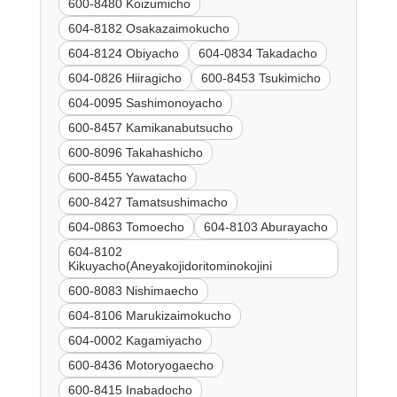
600-8480 Koizumicho
604-8182 Osakazaimokucho
604-8124 Obiyacho
604-0834 Takadacho
604-0826 Hiiragicho
600-8453 Tsukimicho
604-0095 Sashimonoyacho
600-8457 Kamikanabutsucho
600-8096 Takahashicho
600-8455 Yawatacho
600-8427 Tamatsushimacho
604-0863 Tomoecho
604-8103 Aburayacho
604-8102
Kikuyacho(Aneyakojidoritominokojini
600-8083 Nishimaecho
604-8106 Marukizaimokucho
604-0002 Kagamiyacho
600-8436 Motoryogaecho
600-8415 Inabadocho