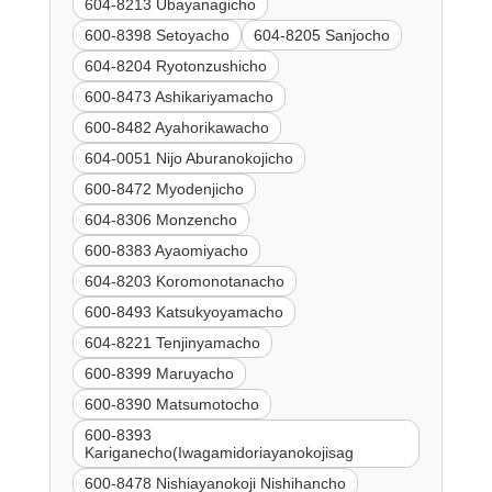
604-8213 Ubayanagicho
600-8398 Setoyacho
604-8205 Sanjocho
604-8204 Ryotonzushicho
600-8473 Ashikariyamacho
600-8482 Ayahorikawacho
604-0051 Nijo Aburanokojicho
600-8472 Myodenjicho
604-8306 Monzencho
600-8383 Ayaomiyacho
604-8203 Koromonotanacho
600-8493 Katsukyoyamacho
604-8221 Tenjinyamacho
600-8399 Maruyacho
600-8390 Matsumotocho
600-8393
Kariganecho(Iwagamidoriayanokojisag
600-8478 Nishiayanokoji Nishihancho