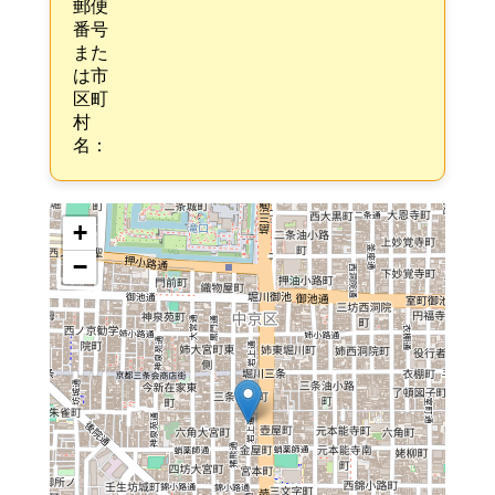
郵便
番号
また
は市
区町
村
名：
+
−