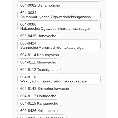
604-0082 Bishamoncho
604-0084
Shimomaruyacho(Ogawadoriebisugawasa
604-0086
Nakanocho(Ogawadorimarutamachisagar
600-8425 Honeyacho
600-8424
Sannocho(Muromachidoritakatsujiagar
604-8114 Kabutoyacho
604-8111 Masuyacho
604-8112 Tsuchiyacho
604-8116
Wakuyacho(Takakuradorirokkakusagaru
602-8142 Shimohorikawacho
604-8117 Horinoecho
604-8115 Kariganecho
600-8426 Kojimacho
600-8416 Yakushimaecho