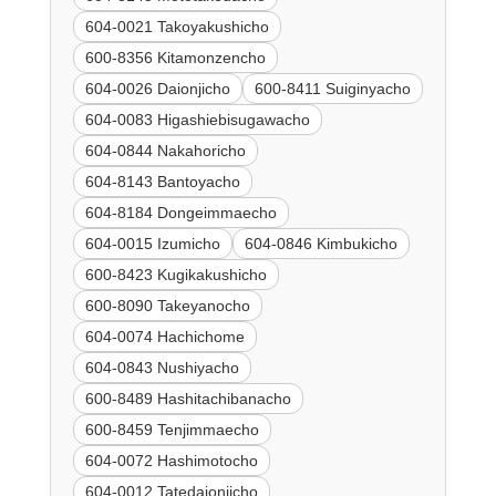
604-0021 Takoyakushicho
600-8356 Kitamonzencho
604-0026 Daionjicho
600-8411 Suiginyacho
604-0083 Higashiebisugawacho
604-0844 Nakahoricho
604-8143 Bantoyacho
604-8184 Dongeimmaecho
604-0015 Izumicho
604-0846 Kimbukicho
600-8423 Kugikakushicho
600-8090 Takeyanocho
604-0074 Hachichome
604-0843 Nushiyacho
600-8489 Hashitachibanacho
600-8459 Tenjimmaecho
604-0072 Hashimotocho
604-0012 Tatedaionjicho