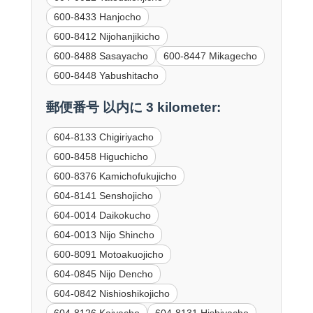
600-8433 Hanjocho
600-8412 Nijohanjikicho
600-8488 Sasayacho
600-8447 Mikagecho
600-8448 Yabushitacho
郵便番号 以内に 3 kilometer:
604-8133 Chigiriyacho
600-8458 Higuchicho
600-8376 Kamichofukujicho
604-8141 Senshojicho
604-0014 Daikokucho
604-0013 Nijo Shincho
600-8091 Motoakuojicho
604-0845 Nijo Dencho
604-0842 Nishioshikojicho
604-8126 Kaiyacho
604-8131 Hishiyacho