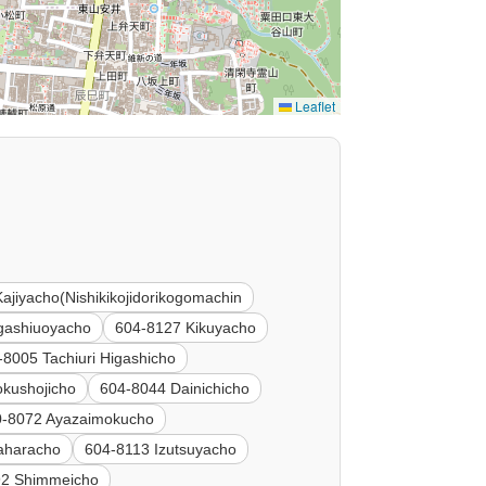
Leaflet
ajiyacho(Nishikikojidorikogomachin
gashiuoyacho
604-8127 Kikuyacho
-8005 Tachiuri Higashicho
okushojicho
604-8044 Dainichicho
0-8072 Ayazaimokucho
aharacho
604-8113 Izutsuyacho
92 Shimmeicho