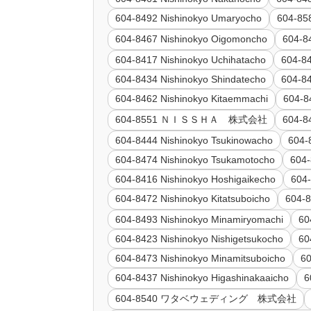
604-8492 Nishinokyo Umaryocho
604-8
604-8467 Nishinokyo Oigomoncho
604-8
604-8417 Nishinokyo Uchihatacho
604-8
604-8434 Nishinokyo Shindatecho
604-8
604-8462 Nishinokyo Kitaemmachi
604-8
604-8551 ＮＩＳＳＨＡ 株式会社
604-8
604-8444 Nishinokyo Tsukinowacho
604-
604-8474 Nishinokyo Tsukamotocho
604-
604-8416 Nishinokyo Hoshigaikecho
604-
604-8472 Nishinokyo Kitatsuboicho
604
604-8493 Nishinokyo Minamiryomachi
60
604-8423 Nishinokyo Nishigetsukocho
60
604-8473 Nishinokyo Minamitsuboicho
60
604-8437 Nishinokyo Higashinakaaicho
6
604-8540 ワタベウェディング 株式会社