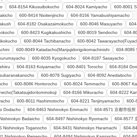
ho
604-8154 Kikusuibokocho
604-8024 Kamiyacho
600-8001 S
akicho
600-8414 Nioitenjincho
604-8156 Yamabushiyamacho
yakush
604-8182 Osakazaimokucho
600-8046 Masuyacho
604
bokocho
600-8423 Kugikakushicho
600-8019 Sendocho
604-8
ikokucho
600-8044 Tachibanacho
600-8042 Tawarayacho(Fuyach
chini
600-8049 Katadacho(Manjujidorigokomachinishi
604-8085
ikurumayacho
600-8035 Kyogokucho
604-8187 Sasayacho
hiiru
604-8163 Koiyamacho
600-8401 Torocho
604-8184 Do
subaranakanocho
600-8078 Sugiyacho
604-8092 Anedaitocho
ocho
600-8086 Hontorocho
600-8024 Temmacho
600-8067 Ka
echo(Takatsujidoritominokoji
604-8166 Mikuracho
604-8222 Ka
yacho
600-8011 Hashimotocho
604-8221 Tenjinyamacho
600-
yo Dodacho
604-8463 Nishinokyo Emmachi
604-8571 京都市役所
Nishinokyo Badaicho
604-8497 Nishinokyo Ryomachi
604-857
5 Nishinokyo Toganocho
604-8431 Nishinokyo Haramachi
604-84
1 Nishinokyo Reisencho
604-8484 Nishinokyo Kamiaicho
604-84