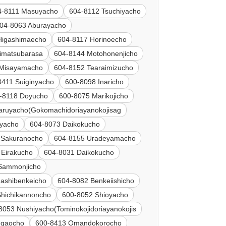
4-8111 Masuyacho
604-8112 Tsuchiyacho
04-8063 Aburayacho
Higashimaecho
604-8117 Horinoecho
rimatsubarasa
604-8144 Motohonenjicho
 Misayamacho
604-8152 Tearaimizucho
8411 Suiginyacho
600-8098 Inaricho
-8118 Doyucho
600-8075 Marikojicho
aruyacho(Gokomachidoriayanokojisag
iyacho
604-8073 Daikokucho
 Sakuranocho
604-8155 Uradeyamacho
 Eirakucho
604-8031 Daikokucho
Sammonjicho
ashibenkeicho
604-8082 Benkeiishicho
Shichikannoncho
600-8052 Shioyacho
8053 Nushiyacho(Tominokojidoriayanokojis
ugaocho
600-8413 Omandokorocho