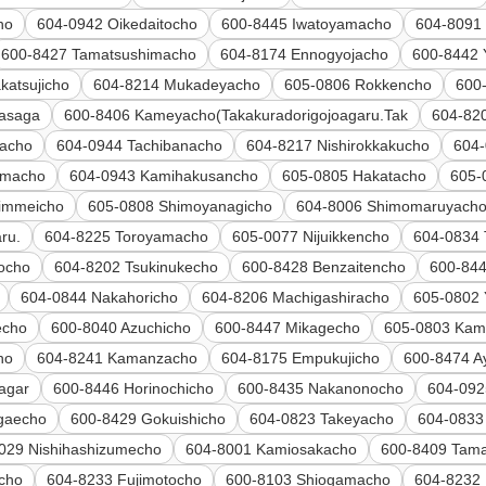
ho
604-0942 Oikedaitocho
600-8445 Iwatoyamacho
604-8091
600-8427 Tamatsushimacho
604-8174 Ennogyojacho
600-8442 
katsujicho
604-8214 Mukadeyacho
605-0806 Rokkencho
600
rasaga
600-8406 Kameyacho(Takakuradorigojoagaru.Tak
604-82
acho
604-0944 Tachibanacho
604-8217 Nishirokkakucho
604
imacho
604-0943 Kamihakusancho
605-0805 Hakatacho
605-
immeicho
605-0808 Shimoyanagicho
604-8006 Shimomaruyach
ru.
604-8225 Toroyamacho
605-0077 Nijuikkencho
604-0834
ocho
604-8202 Tsukinukecho
600-8428 Benzaitencho
600-84
604-0844 Nakahoricho
604-8206 Machigashiracho
605-0802
echo
600-8040 Azuchicho
600-8447 Mikagecho
605-0803 Kam
ho
604-8241 Kamanzacho
604-8175 Empukujicho
600-8474 A
agar
600-8446 Horinochicho
600-8435 Nakanonocho
604-092
gaecho
600-8429 Gokuishicho
604-0823 Takeyacho
604-0833
029 Nishihashizumecho
604-8001 Kamiosakacho
600-8409 Tam
cho
604-8233 Fujimotocho
600-8103 Shiogamacho
604-8232