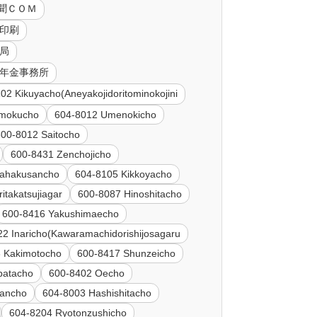
新聞ＣＯＭ
聞印刷
送局
中京年金事務所
02 Kikuyacho(Aneyakojidoritominokojini
imokucho
604-8012 Umenokicho
600-8012 Saitocho
600-8431 Zenchojicho
kahakusancho
604-8105 Kikkoyacho
takatsujiagar
600-8087 Hinoshitacho
600-8416 Yakushimaecho
2 Inaricho(Kawaramachidorishijosagaru
 Kakimotocho
600-8417 Shunzeicho
batacho
600-8402 Oecho
mancho
604-8003 Hashishitacho
604-8204 Ryotonzushicho