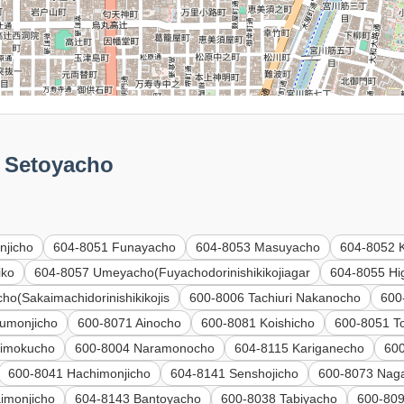
Setoyacho
njicho
604-8051 Funayacho
604-8053 Masuyacho
604-8052 K
iko
604-8057 Umeyacho(Fuyachodorinishikikojiagar
604-8055 Hi
ho(Sakaimachidorinishikikojis
600-8006 Tachiuri Nakanocho
600
umonjicho
600-8071 Ainocho
600-8081 Koishicho
600-8051 T
aimokucho
600-8004 Naramonocho
604-8115 Kariganecho
60
600-8041 Hachimonjicho
604-8141 Senshojicho
600-8073 Nag
imonjicho
604-8143 Bantoyacho
600-8038 Tabiyacho
600-80