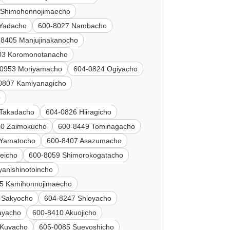
 Shimohonnojimaecho
Yadacho
600-8027 Nambacho
-8405 Manjujinakanocho
03 Koromonotanacho
-0953 Moriyamacho
604-0824 Ogiyacho
0807 Kamiyanagicho
o
 Takadacho
604-0826 Hiiragicho
40 Zaimokucho
600-8449 Tominagacho
 Yamatocho
600-8407 Asazumacho
eicho
600-8059 Shimorokogatacho
yanishinotoincho
5 Kamihonnojimaecho
 Sakyocho
604-8247 Shioyacho
ayacho
600-8410 Akuojicho
 Kuyacho
605-0085 Sueyoshicho