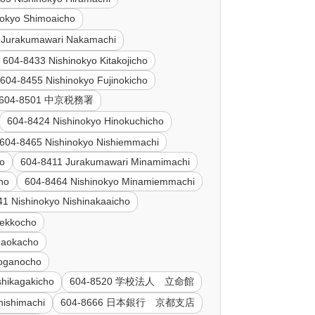
nokyo Shimoaicho
 Jurakumawari Nakamachi
604-8433 Nishinokyo Kitakojicho
604-8455 Nishinokyo Fujinokicho
604-8501 中京税務署
604-8424 Nishinokyo Hinokuchicho
604-8465 Nishinokyo Nishiemmachi
ho
604-8411 Jurakumawari Minamimachi
ho
604-8464 Nishinokyo Minamiemmachi
1 Nishinokyo Nishinakaaicho
gekkocho
gaokacho
toganocho
shikagakicho
604-8520 学校法人 立命館
nishimachi
604-8666 日本銀行 京都支店