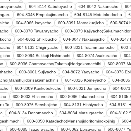
Honeyanocho
604-8114 Kabutoyacho
604-8042 Nakanocho
60
sagaru
604-8045 Empukujimaecho
604-8145 Mototakedacho
6
aicho
604-8066 Iseyacho
600-8091 Motoakuojicho
600-8074 
acho
600-8070 Tawarayacho
600-8079 Kajiyacho(Sakaimachido
okocho
604-8061 Shikibucho
604-8047 Nakasujicho
604-8147
yacho
604-8133 Chigiriyacho
600-8031 Teiammaenocho
600-
gicho
600-8094 Bukkoji Nishimachi
604-8074 Asakuracho
604
ho
600-8036 Chamayacho(Takatsujidorigokomachihi
600-8037 M
nshacho
600-8061 Sujiyacho
604-8072 Yaoyacho
604-8076 Eb
cho(Manshujidorisakaimachinis
604-8026 Komeyacho
604-8035
acho
600-8009 Kankobokocho
600-8021 Jumpucho
604-8071
cho
600-8033 Ebisunocho
600-8096 Takahashicho
604-8135 
ru.Ta
600-8076 Senshojicho
604-8131 Hishiyacho
604-8151 H
ho
604-8134 Donomaecho
604-8034 Matsugaecho
604-8162 
igashimachi
600-8050 Katadacho(Manshujidoritominokojihig
600-
ji
600-8085 Tsuzurayacho
600-8062 Ebisuyacho
600-8077 Y