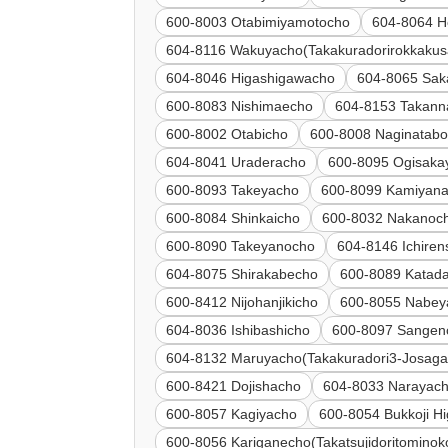
600-8003 Otabimiyamotocho
604-8064 
604-8116 Wakuyacho(Takakuradorirokkaku
604-8046 Higashigawacho
604-8065 Sak
600-8083 Nishimaecho
604-8153 Takann
600-8002 Otabicho
600-8008 Naginatab
604-8041 Uraderacho
600-8095 Ogisaka
600-8093 Takeyacho
600-8099 Kamiyana
600-8084 Shinkaicho
600-8032 Nakanoc
600-8090 Takeyanocho
604-8146 Ichire
604-8075 Shirakabecho
600-8089 Katada
600-8412 Nijohanjikicho
600-8055 Nabey
604-8036 Ishibashicho
600-8097 Sangen
604-8132 Maruyacho(Takakuradori3-Josaga
600-8421 Dojishacho
604-8033 Narayac
600-8057 Kagiyacho
600-8054 Bukkoji H
600-8056 Kariganecho(Takatsujidoritominoko