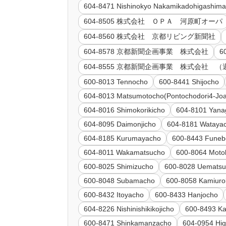
604-8471 Nishinokyo Nakamikadohigashima
604-8505 株式会社 ＯＰＡ 河原町オーパ
604-8560 株式会社 京都リビング新聞社
604-8578 京都新聞企画事業 株式会社
6
604-8555 京都新聞企画事業 株式会社 
600-8013 Tennocho
600-8441 Shijocho
604-8013 Matsumotocho(Pontochodori4-Joa
604-8016 Shimokorikicho
604-8101 Yana
604-8095 Daimonjicho
604-8181 Wataya
604-8185 Kurumayacho
600-8443 Funeb
604-8011 Wakamatsucho
600-8064 Moto
600-8025 Shimizucho
600-8028 Uemats
600-8048 Subamacho
600-8058 Kamiuro
600-8432 Itoyacho
600-8433 Hanjocho
604-8226 Nishinishikikojicho
600-8493 K
600-8471 Shinkamanzacho
604-0954 Hi