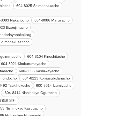
hincho
604-8025 Shimoosakacho
-8083 Nakanocho
604-8086 Maruyacho
023 Bizenjimacho
odoriayanokojisag
 Shimohakusancho
ngeimmaecho
604-8104 Kinoshitacho
604-8021 Kitakurumayacho
tadacho
600-8066 Kashiwayacho
nnondocho
604-8223 Komusubidanacho
8492 Tsukihokocho
600-8014 Izumiyacho
604-8414 Nishinokyo Oguracho
7 京都新聞社
53 Nishinokyo Kasugacho
85 Nishinokyo Hiramachi