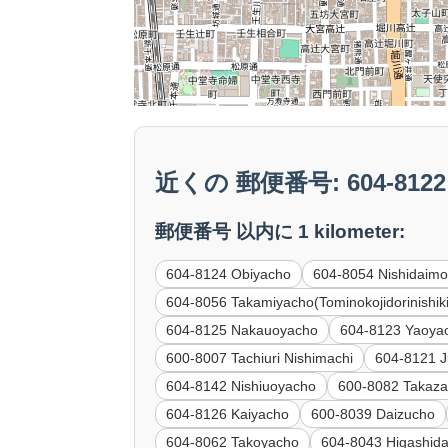
近くの 郵便番号: 604-8122 
郵便番号 以内に 1 kilometer:
604-8124 Obiyacho
604-8054 Nishidaimo
604-8056 Takamiyacho(Tominokojidorinishik
604-8125 Nakauoyacho
604-8123 Yaoyac
600-8007 Tachiuri Nishimachi
604-8121 J
604-8142 Nishiuoyacho
600-8082 Takaz
604-8126 Kaiyacho
600-8039 Daizucho
604-8062 Takoyacho
604-8043 Higashida