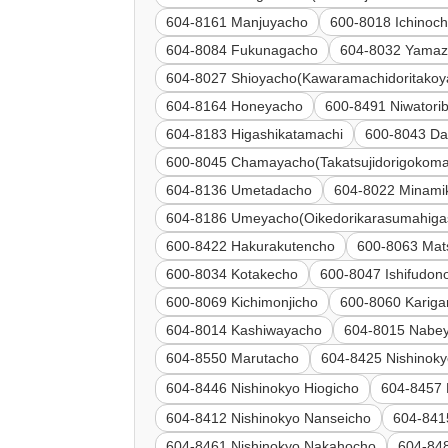
604-8161 Manjuyacho
600-8018 Ichinoc
604-8084 Fukunagacho
604-8032 Yamaz
604-8027 Shioyacho(Kawaramachidoritako
604-8164 Honeyacho
600-8491 Niwatori
604-8183 Higashikatamachi
600-8043 Da
600-8045 Chamayacho(Takatsujidorigokoma
604-8136 Umetadacho
604-8022 Minam
604-8186 Umeyacho(Oikedorikarasumahigas
600-8422 Hakurakutencho
600-8063 Mat
600-8034 Kotakecho
600-8047 Ishifudon
600-8069 Kichimonjicho
600-8060 Karigan
604-8014 Kashiwayacho
604-8015 Nabe
604-8550 Marutacho
604-8425 Nishinok
604-8446 Nishinokyo Hiogicho
604-8457 
604-8412 Nishinokyo Nanseicho
604-841
604-8461 Nishinokyo Nakahocho
604-848