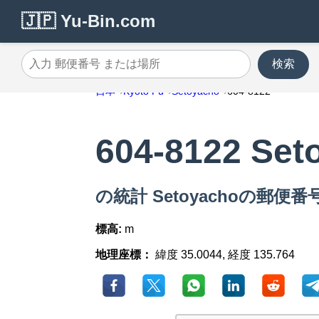
🇯🇵 Yu-Bin.com
検索
入力 郵便番号 または場所
日本
Kyoto Fu
Setoyacho
604-8122
604-8122 Set
の統計 Setoyachoの郵便番号 
標高:
m
地理座標：
緯度 35.0044, 経度 135.764