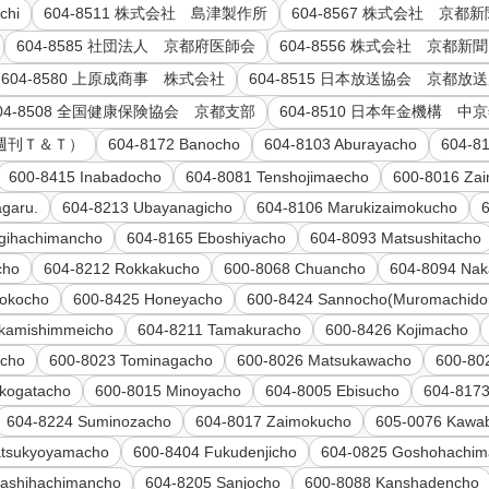
chi
604-8511 株式会社 島津製作所
604-8567 株式会社 京都
604-8585 社団法人 京都府医師会
604-8556 株式会社 京都新
604-8580 上原成商事 株式会社
604-8515 日本放送協会 京都放
04-8508 全国健康保険協会 京都支部
604-8510 日本年金機構 
（週刊Ｔ＆Ｔ）
604-8172 Banocho
604-8103 Aburayacho
604-81
600-8415 Inabadocho
604-8081 Tenshojimaecho
600-8016 Za
garu.
604-8213 Ubayanagicho
604-8106 Marukizaimokucho
gihachimancho
604-8165 Eboshiyacho
604-8093 Matsushitacho
cho
604-8212 Rokkakucho
600-8068 Chuancho
604-8094 Na
okocho
600-8425 Honeyacho
600-8424 Sannocho(Muromachidori
kamishimmeicho
604-8211 Tamakuracho
600-8426 Kojimacho
ucho
600-8023 Tominagacho
600-8026 Matsukawacho
600-802
kogatacho
600-8015 Minoyacho
604-8005 Ebisucho
604-8173
604-8224 Suminozacho
604-8017 Zaimokucho
605-0076 Kawa
atsukyoyamacho
600-8404 Fukudenjicho
604-0825 Goshohachi
gashihachimancho
604-8205 Sanjocho
600-8088 Kanshadencho