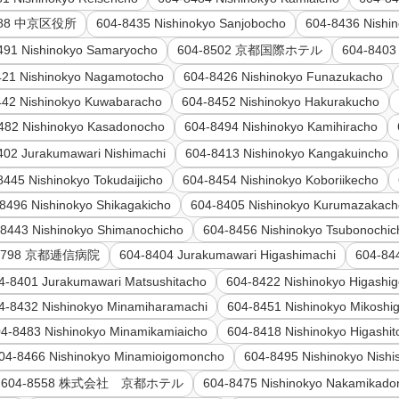
588 中京区役所
604-8435 Nishinokyo Sanjobocho
604-8436 Nishi
491 Nishinokyo Samaryocho
604-8502 京都国際ホテル
604-8403
421 Nishinokyo Nagamotocho
604-8426 Nishinokyo Funazukacho
442 Nishinokyo Kuwabaracho
604-8452 Nishinokyo Hakurakucho
482 Nishinokyo Kasadonocho
604-8494 Nishinokyo Kamihiracho
402 Jurakumawari Nishimachi
604-8413 Nishinokyo Kangakuincho
8445 Nishinokyo Tokudaijicho
604-8454 Nishinokyo Koboriikecho
8496 Nishinokyo Shikagakicho
604-8405 Nishinokyo Kurumazakac
8443 Nishinokyo Shimanochicho
604-8456 Nishinokyo Tsubonochic
-8798 京都逓信病院
604-8404 Jurakumawari Higashimachi
604-844
4-8401 Jurakumawari Matsushitacho
604-8422 Nishinokyo Higashi
4-8432 Nishinokyo Minamiharamachi
604-8451 Nishinokyo Mikoshi
4-8483 Nishinokyo Minamikamiaicho
604-8418 Nishinokyo Higashi
04-8466 Nishinokyo Minamioigomoncho
604-8495 Nishinokyo Nishi
604-8558 株式会社 京都ホテル
604-8475 Nishinokyo Nakamikado