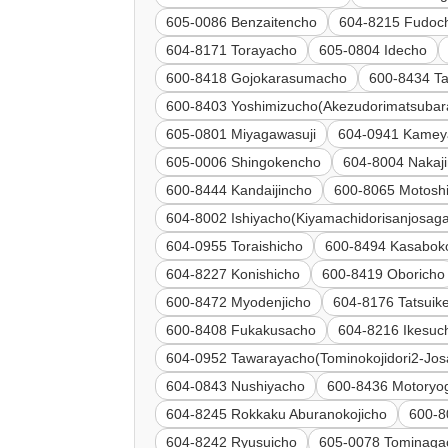
605-0086 Benzaitencho
604-8215 Fudoc
604-8171 Torayacho
605-0804 Idecho
600-8418 Gojokarasumacho
600-8434 Ta
600-8403 Yoshimizucho(Akezudorimatsuba
605-0801 Miyagawasuji
604-0941 Kamey
605-0006 Shingokencho
604-8004 Nakaj
600-8444 Kandaijincho
600-8065 Motosh
604-8002 Ishiyacho(Kiyamachidorisanjosaga
604-0955 Toraishicho
600-8494 Kasabok
604-8227 Konishicho
600-8419 Oboricho
600-8472 Myodenjicho
604-8176 Tatsuik
600-8408 Fukakusacho
604-8216 Ikesuc
604-0952 Tawarayacho(Tominokojidori2-Jos
604-0843 Nushiyacho
600-8436 Motoryo
604-8245 Rokkaku Aburanokojicho
600-8
604-8242 Ryusuicho
605-0078 Tominaga