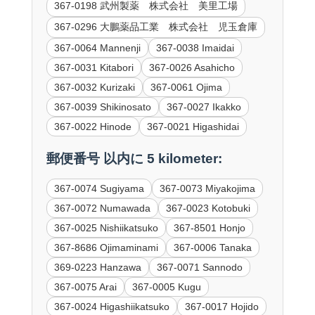
367-0198 武州製薬 株式会社 美里工場
367-0296 大鵬薬品工業 株式会社 児玉倉庫
367-0064 Mannenji
367-0038 Imaidai
367-0031 Kitabori
367-0026 Asahicho
367-0032 Kurizaki
367-0061 Ojima
367-0039 Shikinosato
367-0027 Ikakko
367-0022 Hinode
367-0021 Higashidai
郵便番号 以内に 5 kilometer:
367-0074 Sugiyama
367-0073 Miyakojima
367-0072 Numawada
367-0023 Kotobuki
367-0025 Nishiikatsuko
367-8501 Honjo
367-8686 Ojimaminami
367-0006 Tanaka
369-0223 Hanzawa
367-0071 Sannodo
367-0075 Arai
367-0005 Kugu
367-0024 Higashiikatsuko
367-0017 Hojido