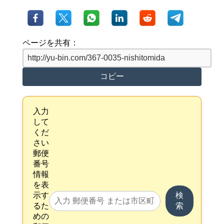
ページを共有：
コピー
入力
して
くだ
さい
郵便
番号
情報
を表
示す
検
るた
索
めの