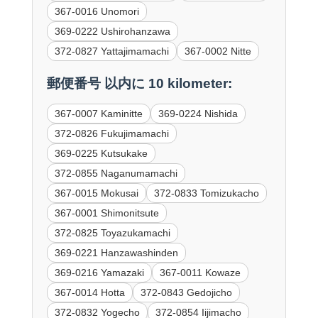
367-0016 Unomori
369-0222 Ushirohanzawa
372-0827 Yattajimamachi
367-0002 Nitte
郵便番号 以内に 10 kilometer:
367-0007 Kaminitte
369-0224 Nishida
372-0826 Fukujimamachi
369-0225 Kutsukake
372-0855 Naganumamachi
367-0015 Mokusai
372-0833 Tomizukacho
367-0001 Shimonitsute
372-0825 Toyazukamachi
369-0221 Hanzawashinden
369-0216 Yamazaki
367-0011 Kowaze
367-0014 Hotta
372-0843 Gedojicho
372-0832 Yogecho
372-0854 Iijimacho