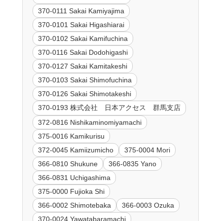
370-0111 Sakai Kamiyajima
370-0101 Sakai Higashiarai
370-0102 Sakai Kamifuchina
370-0116 Sakai Dodohigashi
370-0127 Sakai Kamitakeshi
370-0103 Sakai Shimofuchina
370-0126 Sakai Shimotakeshi
370-0193 株式会社 日本アクセス 群馬支店
372-0816 Nishikaminomiyamachi
375-0016 Kamikurisu
372-0045 Kamiizumicho
375-0004 Mori
366-0810 Shukune
366-0835 Yano
366-0831 Uchigashima
375-0000 Fujioka Shi
366-0002 Shimotebaka
366-0003 Ozuka
370-0024 Yawatabaramachi