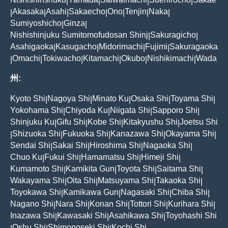
|
|
|
|
Akasaka
Asahi
Sakaecho
Ono
Tenjin
Naka
|
|
|
|
|
|
|
Sumiyoshicho
Ginza
|
|
Nishishinjuku Sumitomofudosan Shinj
Sakuragicho
|
|
Asahigaoka
Kasugacho
Midorimachi
Fujimi
Sakuragaoka
|
|
|
|
Omachi
Tokiwacho
Kitamachi
Okubo
Nishikimachi
Wada
|
|
|
|
|
|
州:
Kyoto Shi
Nagoya Shi
Minato Ku
Osaka Shi
Toyama Shi
|
|
|
|
|
Yokohama Shi
Chiyoda Ku
Niigata Shi
Sapporo Shi
|
|
|
|
Shinjuku Ku
Gifu Shi
Kobe Shi
Kitakyushu Shi
Joetsu Shi
|
|
|
|
Shizuoka Shi
Fukuoka Shi
Kanazawa Shi
Okayama Shi
|
|
|
|
|
Sendai Shi
Sakai Shi
Hiroshima Shi
Nagaoka Shi
|
|
|
|
Chuo Ku
Fukui Shi
Hamamatsu Shi
Himeji Shi
|
|
|
|
Kumamoto Shi
Kamikita Gun
Toyota Shi
Saitama Shi
|
|
|
|
Wakayama Shi
Oita Shi
Matsuyama Shi
Takaoka Shi
|
|
|
|
Toyokawa Shi
Kamikawa Gun
Nagasaki Shi
Chiba Shi
|
|
|
|
Nagano Shi
Nara Shi
Konan Shi
Tottori Shi
Kurihara Shi
|
|
|
|
|
Inazawa Shi
Kawasaki Shi
Asahikawa Shi
Toyohashi Shi
|
|
|
Oshu Shi
Shimonoseki Shi
Kochi Shi