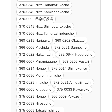
370-0345 Nitta Hanakazukacho
370-0346 Nitta Kamidanakacho
370-0692 邑楽町役場
370-0343 Nitta Shimodanakacho
370-0305 Nitta Tamurashindencho
369-0213 Harigaya
369-0202 Okazato
366-0005 Machida
372-0831 Sannocho
372-0822 Nakamachi
372-0844 Hagurocho
366-0007 Minamiagano
369-0203 Fusaiji
369-0214 Hongo
375-0014 Shimokurisu
372-0036 Morominamicho
372-0823 Imaicho
372-0821 Amidaijimachi
366-0008 Kitaagano
375-0033 Kawayoke
375-0023 Hongo
366-0009 Yokoze
372-0039 Hirosecho
375-0003 Tatsuishishinden