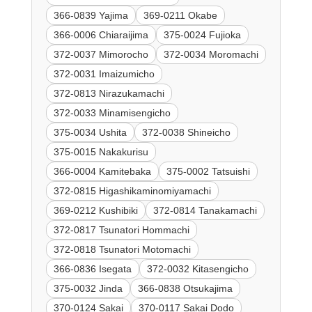
366-0839 Yajima
369-0211 Okabe
366-0006 Chiaraijima
375-0024 Fujioka
372-0037 Mimorocho
372-0034 Moromachi
372-0031 Imaizumicho
372-0813 Nirazukamachi
372-0033 Minamisengicho
375-0034 Ushita
372-0038 Shineicho
375-0015 Nakakurisu
366-0004 Kamitebaka
375-0002 Tatsuishi
372-0815 Higashikaminomiyamachi
369-0212 Kushibiki
372-0814 Tanakamachi
372-0817 Tsunatori Hommachi
372-0818 Tsunatori Motomachi
366-0836 Isegata
372-0032 Kitasengicho
375-0032 Jinda
366-0838 Otsukajima
370-0124 Sakai
370-0117 Sakai Dodo