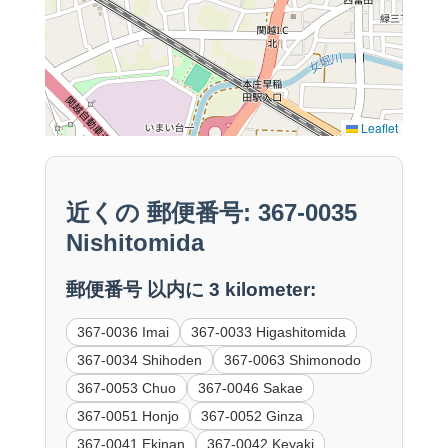
Leaflet
近くの 郵便番号: 367-0035
Nishitomida
郵便番号 以内に 3 kilometer:
367-0036 Imai
367-0033 Higashitomida
367-0034 Shihoden
367-0063 Shimonodo
367-0053 Chuo
367-0046 Sakae
367-0051 Honjo
367-0052 Ginza
367-0041 Ekinan
367-0042 Keyaki