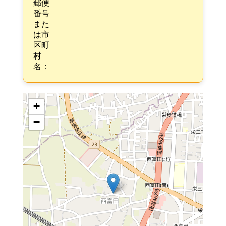
郵便
番号
また
は市
区町
村
名：
+
−