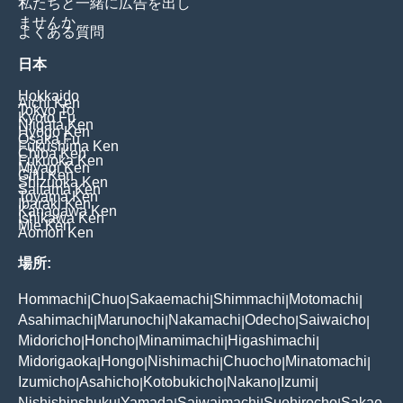
私たちと一緒に広告を出し
ませんか
よくある質問
日本
Hokkaido
Aichi Ken
Tokyo To
Kyoto Fu
Niigata Ken
Hyogo Ken
Osaka Fu
Fukushima Ken
Chiba Ken
Fukuoka Ken
Miyagi Ken
Gifu Ken
Shizuoka Ken
Saitama Ken
Toyama Ken
Ibaraki Ken
Kanagawa Ken
Ishikawa Ken
Mie Ken
Aomori Ken
場所:
Hommachi
Chuo
Sakaemachi
Shimmachi
Motomachi
|
|
|
|
|
Asahimachi
Marunochi
Nakamachi
Odecho
Saiwaicho
|
|
|
|
|
Midoricho
Honcho
Minamimachi
Higashimachi
|
|
|
|
Midorigaoka
Hongo
Nishimachi
Chuocho
Minatomachi
|
|
|
|
|
Izumicho
Asahicho
Kotobukicho
Nakano
Izumi
|
|
|
|
|
Nishishinshuku
Yamada
Saiwaimachi
Suehirocho
Sakae