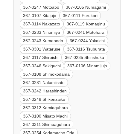
367-0247 Motoabo
367-0105 Numagami
367-0107 Kitajujo
367-0111 Furukori
367-0114 Nakazato
367-0119 Komaginu
367-0233 Ninomiya
367-0241 Motohara
367-0243 Kumanodo
367-0244 Yokaichi
367-0301 Wataruse
367-0116 Tsuburata
367-0117 Shiroishi
367-0235 Shinshuku
367-0246 Sekiguchi
367-0106 Minamijujo
367-0108 Shimokodama
367-0231 Nakaniisato
367-0242 Harashinden
367-0248 Shikenzaike
367-0312 Kamiaguhara
367-0100 Misato Machi
367-0311 Shimoaguhara
367-0254 Kodamacho Oda