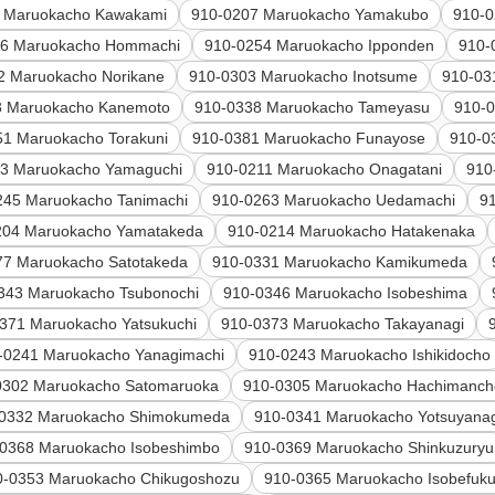
 Maruokacho Kawakami
910-0207 Maruokacho Yamakubo
910-
36 Maruokacho Hommachi
910-0254 Maruokacho Ipponden
910-
2 Maruokacho Norikane
910-0303 Maruokacho Inotsume
910-03
3 Maruokacho Kanemoto
910-0338 Maruokacho Tameyasu
910-0
51 Maruokacho Torakuni
910-0381 Maruokacho Funayose
910-0
03 Maruokacho Yamaguchi
910-0211 Maruokacho Onagatani
910
245 Maruokacho Tanimachi
910-0263 Maruokacho Uedamachi
9
204 Maruokacho Yamatakeda
910-0214 Maruokacho Hatakenaka
77 Maruokacho Satotakeda
910-0331 Maruokacho Kamikumeda
343 Maruokacho Tsubonochi
910-0346 Maruokacho Isobeshima
371 Maruokacho Yatsukuchi
910-0373 Maruokacho Takayanagi
-0241 Maruokacho Yanagimachi
910-0243 Maruokacho Ishikidocho
0302 Maruokacho Satomaruoka
910-0305 Maruokacho Hachimanch
-0332 Maruokacho Shimokumeda
910-0341 Maruokacho Yotsuyana
0368 Maruokacho Isobeshimbo
910-0369 Maruokacho Shinkuzuryu
0-0353 Maruokacho Chikugoshozu
910-0365 Maruokacho Isobefuk