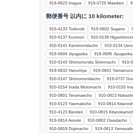
919-0623 Inagoe
919-0725 Maedani
9
郵便番号 以内に 10 kilometer:
910-4133 Todoroki
919-0602 Sugano
910-0137 Kurimori
910-0138 Higashimor
910-0141 Kamimoridacho
910-0134 Uen
919-0604 Jiyugaoka
919-0695 Jiyugaoka
910-0143 Shimomorida Shimmachi
910-0
919-0632 Harumiya
919-0601 Yamamur
910-0147 Shimomoridacho
919-0737 Go
910-0154 Inada Motomachi
910-0155 In
910-0801 Teramaecho
910-0813 Nakash
910-0123 Yaemakicho
910-0814 Kitanos
910-4123 Banden
910-0815 Kitanokamic
919-0814 Aonoki
910-0802 Owadacho
910-0818 Dojimacho
919-0813 Yamasaiho