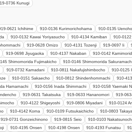
19-0736 Kunugi
919-0621 Ichihime
910-0136 Kurimorichohama
910-0135 Uenoh
ida
910-0132 Kawai Yoriyasucho
910-4134 Kamiban
910-0122 
ohommachi
919-0628 Omizo
910-4131 Tozenji
919-0697 Ii
919-0698 Jiyugaoka
910-4137 Nakaban
910-0142 Kamimori
145 Shimomorida Fujimakicho
910-0146 Shimomorida Sakuramach
o
919-0732 Kamadani
910-0811 Nakafujishimbocho
910-0125 I
nze
910-0151 Sakaecho
910-0812 Shindenhommachi
910-41
ada Hamamachi
910-0156 Inada Shimmachi
910-0158 Yaemaki 
indencho
919-0631 Takatsuka
919-0633 Hananomori
919-063
himocho
910-4122 Shigeyoshi
919-0806 Miyadani
910-0124 A
ho
910-4142 Koma
910-0109 Futsukaichicho
910-0803 Takay
919-0731 Gonzeichinono
919-0815 Seio
910-0103 Nakatsunoch
ji
910-4195 Onsen
910-4198 Onsen
910-4193 Funatsu
91