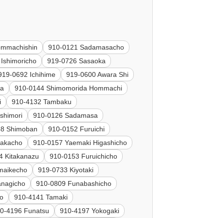
ommachishin
910-0121 Sadamasacho
Ishimoricho
919-0726 Sasaoka
919-0692 Ichihime
919-0600 Awara Shi
da
910-0144 Shimomorida Hommachi
i
910-4132 Tambaku
shimori
910-0126 Sadamasa
38 Shimoban
910-0152 Furuichi
Nakacho
910-0157 Yaemaki Higashicho
4 Kitakanazu
910-0153 Furuichicho
maikecho
919-0733 Kiyotaki
anagicho
910-0809 Funabashicho
o
910-4141 Tamaki
0-4196 Funatsu
910-4197 Yokogaki