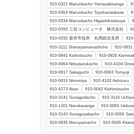
910-0321 Maruokacho Yamasakisanga
9
910-0354 Maruokacho Toyoharatakase
9
910-0334 Maruokacho Higashifutatsuya
910-0393 三谷コンピュータ 株式会社
9
910-0292 坂井市役所 丸岡総合支所
91
910-3111 Shimayamanashicho
910-0831
910-0841 Kaihotsucho
910-0826 Kamina
910-0064 Nitsutazukacho
910-4104 Ons
919-0817 Sakaguchi
910-0063 Tomyoji
910-0015 Ninomiya
910-4102 Ashizuru
910-4273 Akao
910-0042 Kishimizucho
910-3141 Sunagodacho
910-3116 Uchiy
910-1201 Narukasanga
910-0055 Uebus
910-3143 Sunagosakacho
910-0056 Sat
910-0835 Maruyamacho
910-0045 Kitan