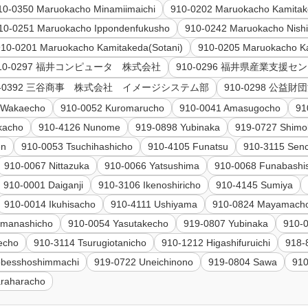
10-0350 Maruokacho Minamiimaichi
910-0202 Maruokacho Kamita
10-0251 Maruokacho Ippondenfukusho
910-0242 Maruokacho Nish
910-0201 Maruokacho Kamitakeda(Sotani)
910-0205 Maruokacho K
10-0297 福井コンピュータ 株式会社
910-0296 福井県産業支援セ
0-0392 三谷商事 株式会社 イメージシステム部
910-0298 公
 Wakaecho
910-0052 Kuromarucho
910-0041 Amasugocho
91
kacho
910-4126 Nunome
919-0898 Yubinaka
919-0727 Shim
en
910-0053 Tsuchihashicho
910-4105 Funatsu
910-3115 Sen
910-0067 Nittazuka
910-0066 Yatsushima
910-0068 Funabashi
910-0001 Daiganji
910-3106 Ikenoshiricho
910-4145 Sumiya
910-0014 Ikuhisacho
910-4111 Ushiyama
910-0824 Mayamach
amanashicho
910-0054 Yasutakecho
919-0807 Yubinaka
910-0
echo
910-3114 Tsurugiotanicho
910-1212 Higashifuruichi
918-
obesshoshimmachi
919-0722 Uneichinono
919-0804 Sawa
910
araharacho