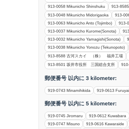
913-0058 Mikunicho Shinshuku
913-85
913-0048 Mikunicho Midorigaoka
913-00
913-0063 Mikunicho Anto (Tojimbo)
913-0
913-0037 Mikunicho Kurome(Sonota)
913
913-0032 Mikunicho Yamagishi(Sonota)
913-0038 Mikunicho Yonozu (Tekunopoto)
913-8588 古河スカイ （株） 福井工場
913-8501 坂井市役所 三国総合支所
91
郵便番号 以内に 3 kilometer:
919-0743 Minamihikida
919-0613 Furuya
郵便番号 以内に 5 kilometer:
919-0745 Jiromaru
919-0612 Kuwabara
919-0747 Misuno
919-0616 Kawaraide