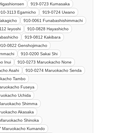
Higashionsen
919-0723 Kumasaka
910-3113 Egamicho
919-0724 Uwano
Takagicho
910-0061 Funabashishimmachi
112 Ieyoshi
910-0828 Hayashicho
abashicho
919-0812 Kakibara
910-0822 Genshojimacho
immachi
910-0200 Sakai Shi
o Inui
910-0273 Maruokacho None
cho Asahi
910-0274 Maruokacho Senda
okacho Tambo
aruokacho Fuseya
ruokacho Uchida
Maruokacho Shimma
ruokacho Akasaka
Maruokacho Shinoka
7 Maruokacho Kumando