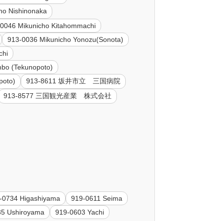
ho Nishinonaka
-0046 Mikunicho Kitahommachi
913-0036 Mikunicho Yonozu(Sonota)
chi
mbo (Tekunopoto)
poto)
913-8611 坂井市立 三国病院
913-8577 三国観光産業 株式会社
-0734 Higashiyama
919-0611 Seima
35 Ushiroyama
919-0603 Yachi