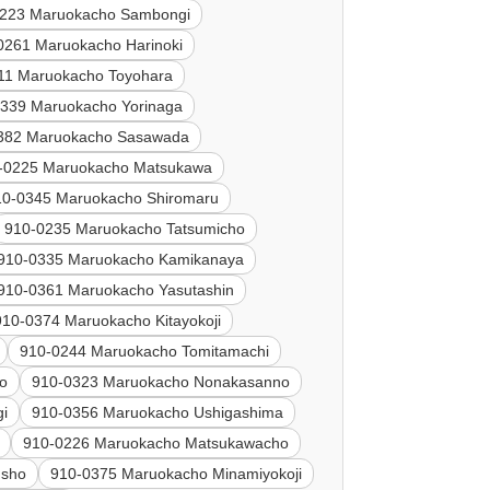
0223 Maruokacho Sambongi
0261 Maruokacho Harinoki
11 Maruokacho Toyohara
339 Maruokacho Yorinaga
382 Maruokacho Sasawada
-0225 Maruokacho Matsukawa
10-0345 Maruokacho Shiromaru
910-0235 Maruokacho Tatsumicho
910-0335 Maruokacho Kamikanaya
910-0361 Maruokacho Yasutashin
910-0374 Maruokacho Kitayokoji
910-0244 Maruokacho Tomitamachi
o
910-0323 Maruokacho Nonakasanno
gi
910-0356 Maruokacho Ushigashima
910-0226 Maruokacho Matsukawacho
usho
910-0375 Maruokacho Minamiyokoji