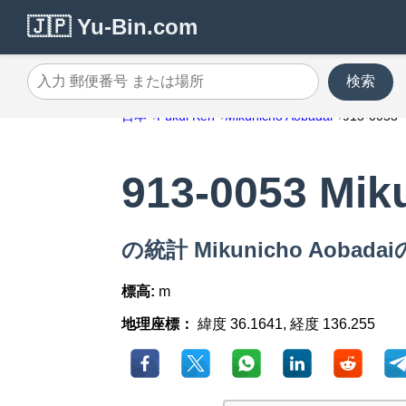
🇯🇵 Yu-Bin.com
検索
入力 郵便番号 または場所
日本
Fukui Ken
Mikunicho Aobadai
913-0053
913-0053 Mik
の統計 Mikunicho Aobada
標高:
m
地理座標：
緯度 36.1641, 経度 136.255