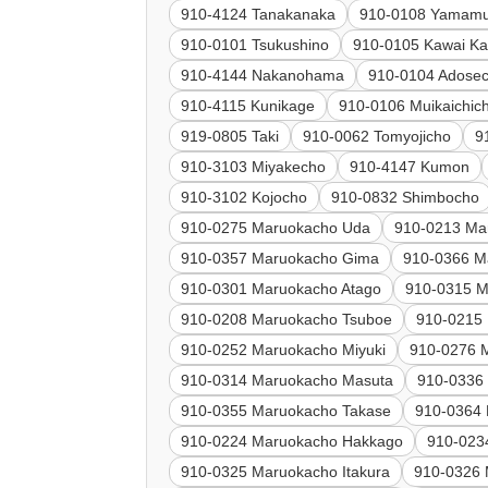
910-4124 Tanakanaka
910-0108 Yamam
910-0101 Tsukushino
910-0105 Kawai Ka
910-4144 Nakanohama
910-0104 Adose
910-4115 Kunikage
910-0106 Muikaichic
919-0805 Taki
910-0062 Tomyojicho
9
910-3103 Miyakecho
910-4147 Kumon
910-3102 Kojocho
910-0832 Shimbocho
910-0275 Maruokacho Uda
910-0213 Ma
910-0357 Maruokacho Gima
910-0366 M
910-0301 Maruokacho Atago
910-0315 M
910-0208 Maruokacho Tsuboe
910-0215
910-0252 Maruokacho Miyuki
910-0276 
910-0314 Maruokacho Masuta
910-0336
910-0355 Maruokacho Takase
910-0364
910-0224 Maruokacho Hakkago
910-023
910-0325 Maruokacho Itakura
910-0326