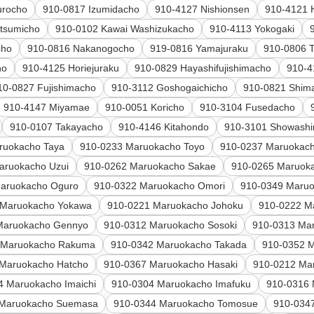
urocho
910-0817 Izumidacho
910-4127 Nishionsen
910-4121 
tsumicho
910-0102 Kawai Washizukacho
910-4113 Yokogaki
cho
910-0816 Nakanogocho
919-0816 Yamajuraku
910-0806 
ho
910-4125 Horiejuraku
910-0829 Hayashifujishimacho
910-4
10-0827 Fujishimacho
910-3112 Goshogaichicho
910-0821 Shim
910-4147 Miyamae
910-0051 Koricho
910-3104 Fusedacho
910-0107 Takayacho
910-4146 Kitahondo
910-3101 Showash
ruokacho Taya
910-0233 Maruokacho Toyo
910-0237 Maruokach
aruokacho Uzui
910-0262 Maruokacho Sakae
910-0265 Maruoka
aruokacho Oguro
910-0322 Maruokacho Omori
910-0349 Maru
 Maruokacho Yokawa
910-0221 Maruokacho Johoku
910-0222 M
Maruokacho Gennyo
910-0312 Maruokacho Sosoki
910-0313 Ma
 Maruokacho Rakuma
910-0342 Maruokacho Takada
910-0352 
 Maruokacho Hatcho
910-0367 Maruokacho Hasaki
910-0212 Ma
4 Maruokacho Imaichi
910-0304 Maruokacho Imafuku
910-0316 
 Maruokacho Suemasa
910-0344 Maruokacho Tomosue
910-034