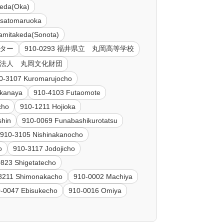
keda(Oka)
isatomaruoka
amitakeda(Sonota)
ンター
910-0293 福井県立 丸岡高等学校
益財団法人 丸岡文化財団
0-3107 Kuromarujocho
okanaya
910-4103 Futaomote
cho
910-1211 Hojioka
shin
910-0069 Funabashikurotatsu
910-3105 Nishinakanocho
o
910-3117 Jodojicho
823 Shigetatecho
8211 Shimonakacho
910-0002 Machiya
-0047 Ebisukecho
910-0016 Omiya