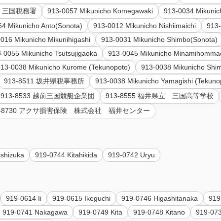
85 三国税務署
913-0057 Mikunicho Komegawaki
913-0034 Mikunic
64 Mikunicho Anto(Sonota)
913-0012 Mikunicho Nishiimaichi
913
016 Mikunicho Mikunihigashi
913-0031 Mikunicho Shimbo(Sonota)
-0055 Mikunicho Tsutsujigaoka
913-0045 Mikunicho Minamihomma
913-0038 Mikunicho Kurome (Tekunopoto)
913-0038 Mikunicho Shi
913-8511 坂井県税事務所
913-0038 Mikunicho Yamagishi (Tekuno
913-8533 越前三国競艇企業団
913-8555 福井県立 三国高等学校
0-8730 アクサ損害保険 株式会社 福井センター
ishizuka
919-0744 Kitahikida
919-0742 Uryu
919-0614 Ii
919-0615 Ikeguchi
919-0746 Higashitanaka
919
919-0741 Nakagawa
919-0749 Kita
919-0748 Kitano
919-07