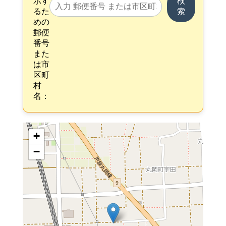
示す
検
るた
索
めの
郵便
番号
また
は市
区町
村
名：
+
−