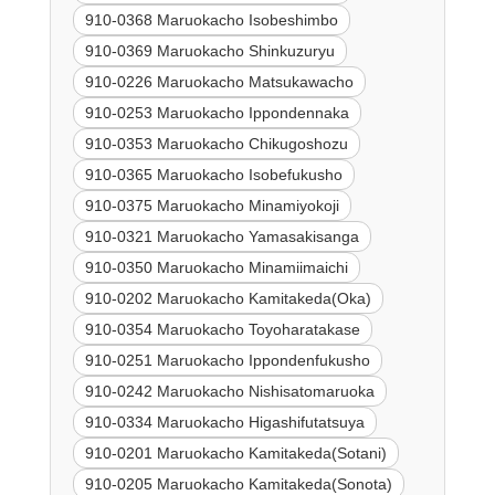
910-0368 Maruokacho Isobeshimbo
910-0369 Maruokacho Shinkuzuryu
910-0226 Maruokacho Matsukawacho
910-0253 Maruokacho Ippondennaka
910-0353 Maruokacho Chikugoshozu
910-0365 Maruokacho Isobefukusho
910-0375 Maruokacho Minamiyokoji
910-0321 Maruokacho Yamasakisanga
910-0350 Maruokacho Minamiimaichi
910-0202 Maruokacho Kamitakeda(Oka)
910-0354 Maruokacho Toyoharatakase
910-0251 Maruokacho Ippondenfukusho
910-0242 Maruokacho Nishisatomaruoka
910-0334 Maruokacho Higashifutatsuya
910-0201 Maruokacho Kamitakeda(Sotani)
910-0205 Maruokacho Kamitakeda(Sonota)