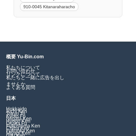
910-0045 Kitanaraharacho
概要 Yu-Bin.com
私たちについて
お問い合わせ
リンクについて
私たちと一緒に広告を出し
ませんか
よくある質問
日本
Hokkaido
Aichi Ken
Tokyo To
Kyoto Fu
Niigata Ken
Hyogo Ken
Osaka Fu
Fukushima Ken
Chiba Ken
Fukuoka Ken
Miyagi Ken
Gifu Ken