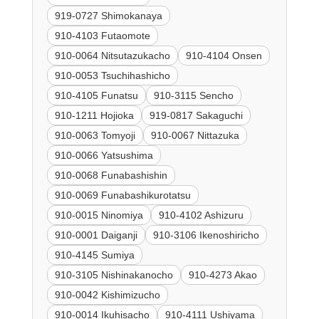
919-0727 Shimokanaya
910-4103 Futaomote
910-0064 Nitsutazukacho
910-4104 Onsen
910-0053 Tsuchihashicho
910-4105 Funatsu
910-3115 Sencho
910-1211 Hojioka
919-0817 Sakaguchi
910-0063 Tomyoji
910-0067 Nittazuka
910-0066 Yatsushima
910-0068 Funabashishin
910-0069 Funabashikurotatsu
910-0015 Ninomiya
910-4102 Ashizuru
910-0001 Daiganji
910-3106 Ikenoshiricho
910-4145 Sumiya
910-3105 Nishinakanocho
910-4273 Akao
910-0042 Kishimizucho
910-0014 Ikuhisacho
910-4111 Ushiyama