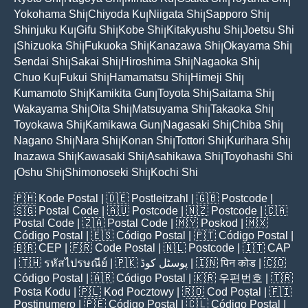
|
|
|
|
|
Yokohama Shi
Chiyoda Ku
Niigata Shi
Sapporo Shi
|
|
|
|
Shinjuku Ku
Gifu Shi
Kobe Shi
Kitakyushu Shi
Joetsu Shi
|
|
|
|
Shizuoka Shi
Fukuoka Shi
Kanazawa Shi
Okayama Shi
|
|
|
|
|
Sendai Shi
Sakai Shi
Hiroshima Shi
Nagaoka Shi
|
|
|
|
Chuo Ku
Fukui Shi
Hamamatsu Shi
Himeji Shi
|
|
|
|
Kumamoto Shi
Kamikita Gun
Toyota Shi
Saitama Shi
|
|
|
|
Wakayama Shi
Oita Shi
Matsuyama Shi
Takaoka Shi
|
|
|
|
Toyokawa Shi
Kamikawa Gun
Nagasaki Shi
Chiba Shi
|
|
|
|
Nagano Shi
Nara Shi
Konan Shi
Tottori Shi
Kurihara Shi
|
|
|
|
|
Inazawa Shi
Kawasaki Shi
Asahikawa Shi
Toyohashi Shi
|
|
|
Oshu Shi
Shimonoseki Shi
Kochi Shi
|
|
|
🇵🇭
Kode Postal
| 🇩🇪
Postleitzahl
| 🇬🇧
Postcode
|
🇸🇬
Postal Code
| 🇦🇺
Postcode
| 🇳🇿
Postcode
| 🇨🇦
Postal Code
| 🇿🇦
Postal Code
| 🇲🇾
Poskod
| 🇲🇽
Código Postal
| 🇪🇸
Código Postal
| 🇵🇹
Código Postal
|
🇧🇷
CEP
| 🇫🇷
Code Postal
| 🇳🇱
Postcode
| 🇮🇹
CAP
| 🇹🇭
รหัสไปรษณีย์
| 🇵🇰
پوسٹل کوڈ
| 🇮🇳
पिन कोड
| 🇨🇴
Código Postal
| 🇦🇷
Código Postal
| 🇰🇷
우편번호
| 🇹🇷
Posta Kodu
| 🇵🇱
Kod Pocztowy
| 🇷🇴
Cod Poștal
| 🇫🇮
Postinumero
| 🇵🇪
Código Postal
| 🇨🇱
Código Postal
|