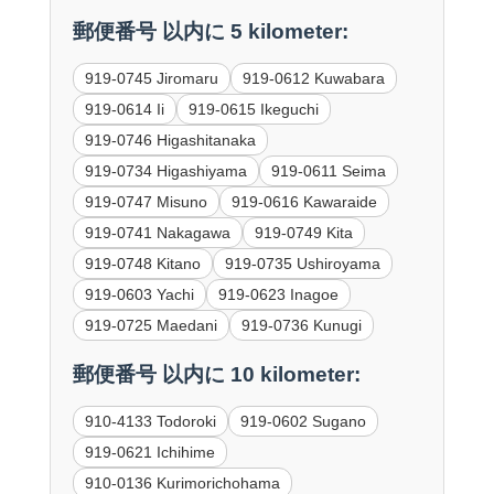
郵便番号 以内に 5 kilometer:
919-0745 Jiromaru
919-0612 Kuwabara
919-0614 Ii
919-0615 Ikeguchi
919-0746 Higashitanaka
919-0734 Higashiyama
919-0611 Seima
919-0747 Misuno
919-0616 Kawaraide
919-0741 Nakagawa
919-0749 Kita
919-0748 Kitano
919-0735 Ushiroyama
919-0603 Yachi
919-0623 Inagoe
919-0725 Maedani
919-0736 Kunugi
郵便番号 以内に 10 kilometer:
910-4133 Todoroki
919-0602 Sugano
919-0621 Ichihime
910-0136 Kurimorichohama