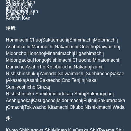
Shizuoka Ken
Saitama Ken
Toyama Ken
Ibaraki Ken
Kanagawa Ken
Ishikawa Ken
Mie Ken
Aomori Ken
場所:
Hommachi
Chuo
Sakaemachi
Shimmachi
Motomachi
|
|
|
|
|
Asahimachi
Marunochi
Nakamachi
Odecho
Saiwaicho
|
|
|
|
|
Midoricho
Honcho
Minamimachi
Higashimachi
|
|
|
|
Midorigaoka
Hongo
Nishimachi
Chuocho
Minatomachi
|
|
|
|
|
Izumicho
Asahicho
Kotobukicho
Nakano
Izumi
|
|
|
|
|
Nishishinshuku
Yamada
Saiwaimachi
Suehirocho
Sakae
|
|
|
|
Akasaka
Asahi
Sakaecho
Ono
Tenjin
Naka
|
|
|
|
|
|
|
Sumiyoshicho
Ginza
|
|
Nishishinjuku Sumitomofudosan Shinj
Sakuragicho
|
|
Asahigaoka
Kasugacho
Midorimachi
Fujimi
Sakuragaoka
|
|
|
|
Omachi
Tokiwacho
Kitamachi
Okubo
Nishikimachi
Wada
|
|
|
|
|
|
州:
Kyoto Shi
Nagoya Shi
Minato Ku
Osaka Shi
Toyama Shi