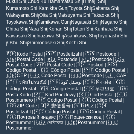
Fukui Shi
Chuo Ku
Hamamatsu Shi
Himeji Shi
|
|
|
|
Kumamoto Shi
Kamikita Gun
Toyota Shi
Saitama Shi
|
|
|
|
Wakayama Shi
Oita Shi
Matsuyama Shi
Takaoka Shi
|
|
|
|
Toyokawa Shi
Kamikawa Gun
Nagasaki Shi
Nagano Shi
|
|
|
|
Chiba Shi
Nara Shi
Konan Shi
Tottori Shi
Kurihara Shi
|
|
|
|
|
Kawasaki Shi
Inazawa Shi
Asahikawa Shi
Toyohashi Shi
|
|
|
Oshu Shi
Shimonoseki Shi
Kochi Shi
|
|
|
🇵🇭
Kode Postal
| 🇩🇪
Postleitzahl
| 🇬🇧
Postcode
|
🇸🇬
Postal Code
| 🇦🇺
Postcode
| 🇳🇿
Postcode
| 🇨🇦
Postal Code
| 🇿🇦
Postal Code
| 🇲🇾
Poskod
| 🇲🇽
Código Postal
| 🇪🇸
Código Postal
| 🇵🇹
Código Postal
|
🇧🇷
CEP
| 🇫🇷
Code Postal
| 🇳🇱
Postcode
| 🇮🇹
CAP
| 🇹🇭
รหัสไปรษณีย์
| 🇵🇰
پوسٹل کوڈ
| 🇮🇳
पिन कोड
| 🇨🇴
Código Postal
| 🇦🇷
Código Postal
| 🇰🇷
우편번호
| 🇹🇷
Posta Kodu
| 🇵🇱
Kod Pocztowy
| 🇷🇴
Cod Poștal
| 🇫🇮
Postinumero
| 🇵🇪
Código Postal
| 🇨🇱
Código Postal
|
🇺🇸
ZIP Code
| 🇯🇵
郵便番号
| 🇦🇹
PLZ
| 🇨🇭
Postleitzahl
| 🇪🇨
Código Postal
| 🇺🇾
Código Postal
|
🇷🇺
Почтовый индекс
| 🇧🇬
Пощенски код
| 🇸🇪
Postnummer
| 🇧🇩
পোস্টকোড
| 🇩🇰
Postnummer
| 🇳🇴
Postnummer