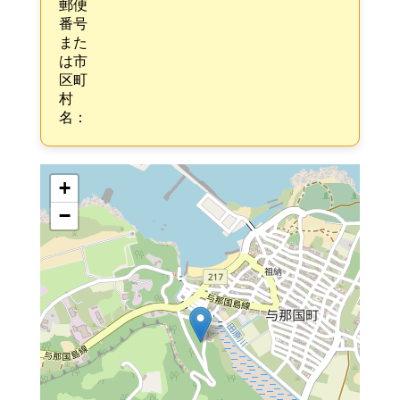
郵便
番号
また
は市
区町
村
名：
+
−