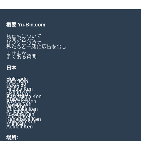
概要 Yu-Bin.com
私たちについて
お問い合わせ
リンクについて
私たちと一緒に広告を出し
ませんか
よくある質問
日本
Hokkaido
Aichi Ken
Tokyo To
Kyoto Fu
Niigata Ken
Hyogo Ken
Osaka Fu
Fukushima Ken
Chiba Ken
Fukuoka Ken
Miyagi Ken
Gifu Ken
Shizuoka Ken
Saitama Ken
Toyama Ken
Ibaraki Ken
Kanagawa Ken
Ishikawa Ken
Mie Ken
Aomori Ken
場所: