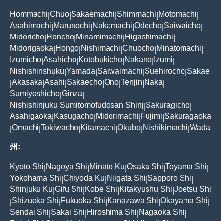
Hommachi
Chuo
Sakaemachi
Shimmachi
Motomachi
|
|
|
|
|
Asahimachi
Marunochi
Nakamachi
Odecho
Saiwaicho
|
|
|
|
|
Midoricho
Honcho
Minamimachi
Higashimachi
|
|
|
|
Midorigaoka
Hongo
Nishimachi
Chuocho
Minatomachi
|
|
|
|
|
Izumicho
Asahicho
Kotobukicho
Nakano
Izumi
|
|
|
|
|
Nishishinshuku
Yamada
Saiwaimachi
Suehirocho
Sakae
|
|
|
|
Akasaka
Asahi
Sakaecho
Ono
Tenjin
Naka
|
|
|
|
|
|
|
Sumiyoshicho
Ginza
|
|
Nishishinjuku Sumitomofudosan Shinj
Sakuragicho
|
|
Asahigaoka
Kasugacho
Midorimachi
Fujimi
Sakuragaoka
|
|
|
|
Omachi
Tokiwacho
Kitamachi
Okubo
Nishikimachi
Wada
|
|
|
|
|
|
州:
Kyoto Shi
Nagoya Shi
Minato Ku
Osaka Shi
Toyama Shi
|
|
|
|
|
Yokohama Shi
Chiyoda Ku
Niigata Shi
Sapporo Shi
|
|
|
|
Shinjuku Ku
Gifu Shi
Kobe Shi
Kitakyushu Shi
Joetsu Shi
|
|
|
|
Shizuoka Shi
Fukuoka Shi
Kanazawa Shi
Okayama Shi
|
|
|
|
|
Sendai Shi
Sakai Shi
Hiroshima Shi
Nagaoka Shi
|
|
|
|