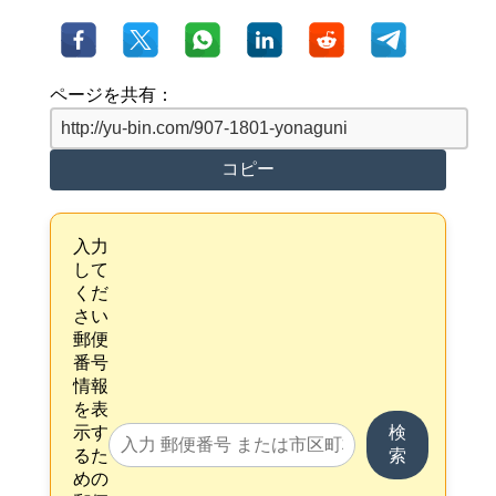
ページを共有：
コピー
入力
して
くだ
さい
郵便
番号
情報
を表
示す
検
るた
索
めの