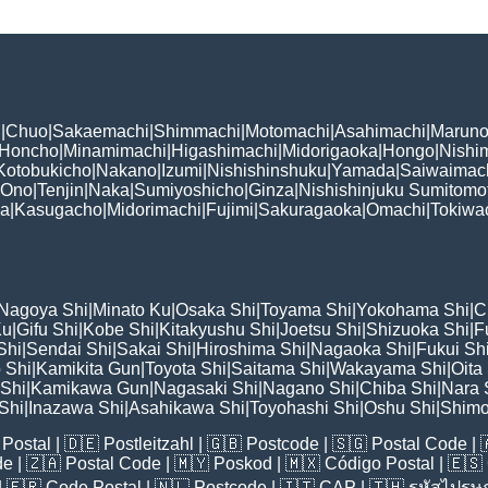
i
|
Chuo
|
Sakaemachi
|
Shimmachi
|
Motomachi
|
Asahimachi
|
Maruno
Honcho
|
Minamimachi
|
Higashimachi
|
Midorigaoka
|
Hongo
|
Nishi
Kotobukicho
|
Nakano
|
Izumi
|
Nishishinshuku
|
Yamada
|
Saiwaimac
Ono
|
Tenjin
|
Naka
|
Sumiyoshicho
|
Ginza
|
Nishishinjuku Sumitomo
ka
|
Kasugacho
|
Midorimachi
|
Fujimi
|
Sakuragaoka
|
Omachi
|
Tokiwa
Nagoya Shi
|
Minato Ku
|
Osaka Shi
|
Toyama Shi
|
Yokohama Shi
|
C
Ku
|
Gifu Shi
|
Kobe Shi
|
Kitakyushu Shi
|
Joetsu Shi
|
Shizuoka Shi
|
F
Shi
|
Sendai Shi
|
Sakai Shi
|
Hiroshima Shi
|
Nagaoka Shi
|
Fukui Sh
 Shi
|
Kamikita Gun
|
Toyota Shi
|
Saitama Shi
|
Wakayama Shi
|
Oita
Shi
|
Kamikawa Gun
|
Nagasaki Shi
|
Nagano Shi
|
Chiba Shi
|
Nara 
Shi
|
Inazawa Shi
|
Asahikawa Shi
|
Toyohashi Shi
|
Oshu Shi
|
Shimo
Postal
| 🇩🇪
Postleitzahl
| 🇬🇧
Postcode
| 🇸🇬
Postal Code
| 
de
| 🇿🇦
Postal Code
| 🇲🇾
Poskod
| 🇲🇽
Código Postal
| 🇪🇸
| 🇫🇷
Code Postal
| 🇳🇱
Postcode
| 🇮🇹
CAP
| 🇹🇭
รหัสไปรษณ