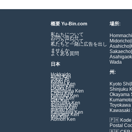
概要 Yu-Bin.com
場所:
私たちについて
Hommach
お問い合わせ
リンクについて
Midoricho
|
私たちと一緒に広告を出し
Asahicho
|
ませんか
Sakaecho
|
よくある質問
Asahigao
Wada
日本
州:
Hokkaido
Aichi Ken
Tokyo To
Kyoto Fu
Niigata Ken
Kyoto Shi
|
Hyogo Ken
Osaka Fu
Shinjuku 
Fukushima Ken
Chiba Ken
Okayama 
Fukuoka Ken
Miyagi Ken
Kumamoto
Gifu Ken
Shizuoka Ken
Saitama Ken
Toyokawa 
Toyama Ken
Ibaraki Ken
Kawasaki 
Kanagawa Ken
Ishikawa Ken
Mie Ken
Aomori Ken
🇵🇭
Kode 
Postal Co
🇧🇷
CEP