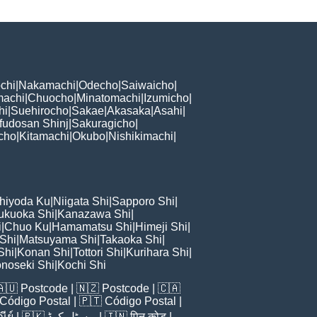
chi
|
Nakamachi
|
Odecho
|
Saiwaicho
|
machi
|
Chuocho
|
Minatomachi
|
Izumicho
|
hi
|
Suehirocho
|
Sakae
|
Akasaka
|
Asahi
|
fudosan Shinj
|
Sakuragicho
|
cho
|
Kitamachi
|
Okubo
|
Nishikimachi
|
hiyoda Ku
|
Niigata Shi
|
Sapporo Shi
|
ukuoka Shi
|
Kanazawa Shi
|
i
|
Chuo Ku
|
Hamamatsu Shi
|
Himeji Shi
|
 Shi
|
Matsuyama Shi
|
Takaoka Shi
|
Shi
|
Konan Shi
|
Tottori Shi
|
Kurihara Shi
|
noseki Shi
|
Kochi Shi
🇦🇺
Postcode
| 🇳🇿
Postcode
| 🇨🇦
Código Postal
| 🇵🇹
Código Postal
|
ีย์
| 🇵🇰
پوسٹل کوڈ
| 🇮🇳
पिन कोड
|