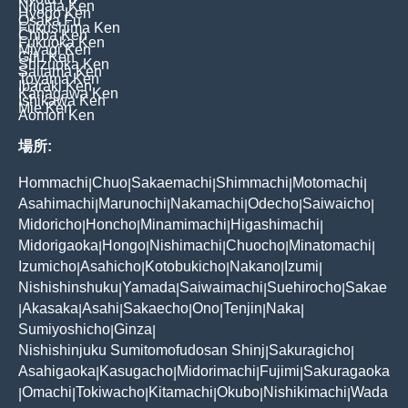
Niigata Ken
Hyogo Ken
Osaka Fu
Fukushima Ken
Chiba Ken
Fukuoka Ken
Miyagi Ken
Gifu Ken
Shizuoka Ken
Saitama Ken
Toyama Ken
Ibaraki Ken
Kanagawa Ken
Ishikawa Ken
Mie Ken
Aomori Ken
場所:
Hommachi
Chuo
Sakaemachi
Shimmachi
Motomachi
|
|
|
|
|
Asahimachi
Marunochi
Nakamachi
Odecho
Saiwaicho
|
|
|
|
|
Midoricho
Honcho
Minamimachi
Higashimachi
|
|
|
|
Midorigaoka
Hongo
Nishimachi
Chuocho
Minatomachi
|
|
|
|
|
Izumicho
Asahicho
Kotobukicho
Nakano
Izumi
|
|
|
|
|
Nishishinshuku
Yamada
Saiwaimachi
Suehirocho
Sakae
|
|
|
|
Akasaka
Asahi
Sakaecho
Ono
Tenjin
Naka
|
|
|
|
|
|
|
Sumiyoshicho
Ginza
|
|
Nishishinjuku Sumitomofudosan Shinj
Sakuragicho
|
|
Asahigaoka
Kasugacho
Midorimachi
Fujimi
Sakuragaoka
|
|
|
|
Omachi
Tokiwacho
Kitamachi
Okubo
Nishikimachi
Wada
|
|
|
|
|
|