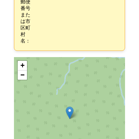
郵便
番号
また
は市
区町
村
名：
+
−