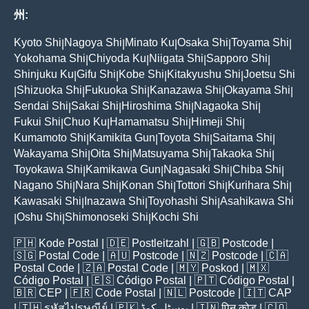
州:
Kyoto Shi
Nagoya Shi
Minato Ku
Osaka Shi
Toyama Shi
|
|
|
|
|
Yokohama Shi
Chiyoda Ku
Niigata Shi
Sapporo Shi
|
|
|
|
Shinjuku Ku
Gifu Shi
Kobe Shi
Kitakyushu Shi
Joetsu Shi
|
|
|
|
Shizuoka Shi
Fukuoka Shi
Kanazawa Shi
Okayama Shi
|
|
|
|
|
Sendai Shi
Sakai Shi
Hiroshima Shi
Nagaoka Shi
|
|
|
|
Fukui Shi
Chuo Ku
Hamamatsu Shi
Himeji Shi
|
|
|
|
Kumamoto Shi
Kamikita Gun
Toyota Shi
Saitama Shi
|
|
|
|
Wakayama Shi
Oita Shi
Matsuyama Shi
Takaoka Shi
|
|
|
|
Toyokawa Shi
Kamikawa Gun
Nagasaki Shi
Chiba Shi
|
|
|
|
Nagano Shi
Nara Shi
Konan Shi
Tottori Shi
Kurihara Shi
|
|
|
|
|
Kawasaki Shi
Inazawa Shi
Toyohashi Shi
Asahikawa Shi
|
|
|
Oshu Shi
Shimonoseki Shi
Kochi Shi
|
|
|
🇵🇭
Kode Postal
| 🇩🇪
Postleitzahl
| 🇬🇧
Postcode
|
🇸🇬
Postal Code
| 🇦🇺
Postcode
| 🇳🇿
Postcode
| 🇨🇦
Postal Code
| 🇿🇦
Postal Code
| 🇲🇾
Poskod
| 🇲🇽
Código Postal
| 🇪🇸
Código Postal
| 🇵🇹
Código Postal
|
🇧🇷
CEP
| 🇫🇷
Code Postal
| 🇳🇱
Postcode
| 🇮🇹
CAP
| 🇹🇭
รหัสไปรษณีย์
| 🇵🇰
پوسٹل کوڈ
| 🇮🇳
पिन कोड
| 🇨🇴