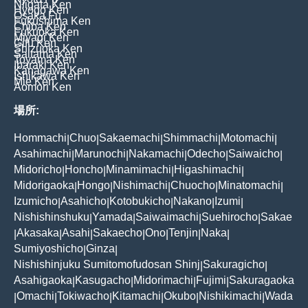
Niigata Ken
Hyogo Ken
Osaka Fu
Fukushima Ken
Chiba Ken
Fukuoka Ken
Miyagi Ken
Gifu Ken
Shizuoka Ken
Saitama Ken
Toyama Ken
Ibaraki Ken
Kanagawa Ken
Ishikawa Ken
Mie Ken
Aomori Ken
場所:
Hommachi
Chuo
Sakaemachi
Shimmachi
Motomachi
|
|
|
|
|
Asahimachi
Marunochi
Nakamachi
Odecho
Saiwaicho
|
|
|
|
|
Midoricho
Honcho
Minamimachi
Higashimachi
|
|
|
|
Midorigaoka
Hongo
Nishimachi
Chuocho
Minatomachi
|
|
|
|
|
Izumicho
Asahicho
Kotobukicho
Nakano
Izumi
|
|
|
|
|
Nishishinshuku
Yamada
Saiwaimachi
Suehirocho
Sakae
|
|
|
|
Akasaka
Asahi
Sakaecho
Ono
Tenjin
Naka
|
|
|
|
|
|
|
Sumiyoshicho
Ginza
|
|
Nishishinjuku Sumitomofudosan Shinj
Sakuragicho
|
|
Asahigaoka
Kasugacho
Midorimachi
Fujimi
Sakuragaoka
|
|
|
|
Omachi
Tokiwacho
Kitamachi
Okubo
Nishikimachi
Wada
|
|
|
|
|
|