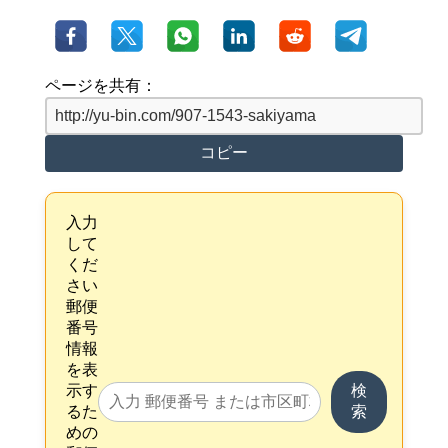
ページを共有：
コピー
入力
して
くだ
さい
郵便
番号
情報
を表
示す
検
るた
索
めの