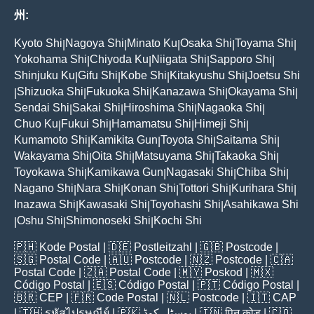
州:
Kyoto Shi
Nagoya Shi
Minato Ku
Osaka Shi
Toyama Shi
|
|
|
|
|
Yokohama Shi
Chiyoda Ku
Niigata Shi
Sapporo Shi
|
|
|
|
Shinjuku Ku
Gifu Shi
Kobe Shi
Kitakyushu Shi
Joetsu Shi
|
|
|
|
Shizuoka Shi
Fukuoka Shi
Kanazawa Shi
Okayama Shi
|
|
|
|
|
Sendai Shi
Sakai Shi
Hiroshima Shi
Nagaoka Shi
|
|
|
|
Chuo Ku
Fukui Shi
Hamamatsu Shi
Himeji Shi
|
|
|
|
Kumamoto Shi
Kamikita Gun
Toyota Shi
Saitama Shi
|
|
|
|
Wakayama Shi
Oita Shi
Matsuyama Shi
Takaoka Shi
|
|
|
|
Toyokawa Shi
Kamikawa Gun
Nagasaki Shi
Chiba Shi
|
|
|
|
Nagano Shi
Nara Shi
Konan Shi
Tottori Shi
Kurihara Shi
|
|
|
|
|
Inazawa Shi
Kawasaki Shi
Toyohashi Shi
Asahikawa Shi
|
|
|
Oshu Shi
Shimonoseki Shi
Kochi Shi
|
|
|
🇵🇭
Kode Postal
| 🇩🇪
Postleitzahl
| 🇬🇧
Postcode
|
🇸🇬
Postal Code
| 🇦🇺
Postcode
| 🇳🇿
Postcode
| 🇨🇦
Postal Code
| 🇿🇦
Postal Code
| 🇲🇾
Poskod
| 🇲🇽
Código Postal
| 🇪🇸
Código Postal
| 🇵🇹
Código Postal
|
🇧🇷
CEP
| 🇫🇷
Code Postal
| 🇳🇱
Postcode
| 🇮🇹
CAP
| 🇹🇭
รหัสไปรษณีย์
| 🇵🇰
پوسٹل کوڈ
| 🇮🇳
पिन कोड
| 🇨🇴