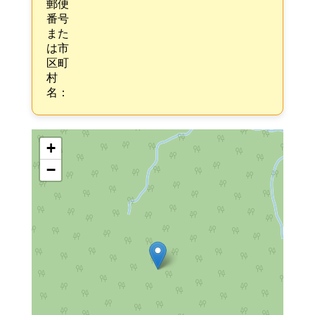
郵便
番号
また
は市
区町
村
名：
+
−