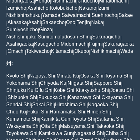
Midorigaoka
Hongo
Nishimachi
Chuocho
Minatomachi
|
|
|
|
|
Izumicho
Asahicho
Kotobukicho
Nakano
Izumi
|
|
|
|
|
Nishishinshuku
Yamada
Saiwaimachi
Suehirocho
Sakae
|
|
|
|
Akasaka
Asahi
Sakaecho
Ono
Tenjin
Naka
|
|
|
|
|
|
|
Sumiyoshicho
Ginza
|
|
Nishishinjuku Sumitomofudosan Shinj
Sakuragicho
|
|
Asahigaoka
Kasugacho
Midorimachi
Fujimi
Sakuragaoka
|
|
|
|
Omachi
Tokiwacho
Kitamachi
Okubo
Nishikimachi
Wada
|
|
|
|
|
|
州:
Kyoto Shi
Nagoya Shi
Minato Ku
Osaka Shi
Toyama Shi
|
|
|
|
|
Yokohama Shi
Chiyoda Ku
Niigata Shi
Sapporo Shi
|
|
|
|
Shinjuku Ku
Gifu Shi
Kobe Shi
Kitakyushu Shi
Joetsu Shi
|
|
|
|
Shizuoka Shi
Fukuoka Shi
Kanazawa Shi
Okayama Shi
|
|
|
|
|
Sendai Shi
Sakai Shi
Hiroshima Shi
Nagaoka Shi
|
|
|
|
Chuo Ku
Fukui Shi
Hamamatsu Shi
Himeji Shi
|
|
|
|
Kumamoto Shi
Kamikita Gun
Toyota Shi
Saitama Shi
|
|
|
|
Wakayama Shi
Oita Shi
Matsuyama Shi
Takaoka Shi
|
|
|
|
Toyokawa Shi
Kamikawa Gun
Nagasaki Shi
Chiba Shi
|
|
|
|