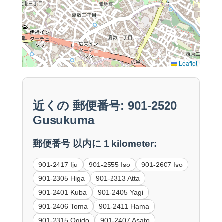
Leaflet
近くの 郵便番号: 901-2520
Gusukuma
郵便番号 以内に 1 kilometer:
901-2417 Iju
901-2555 Iso
901-2607 Iso
901-2305 Higa
901-2313 Atta
901-2401 Kuba
901-2405 Yagi
901-2406 Toma
901-2411 Hama
901-2315 Ogido
901-2407 Asato