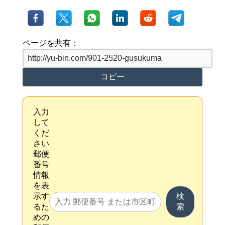
ページを共有：
コピー
入力
して
くだ
さい
郵便
番号
情報
を表
示す
検
るた
索
めの