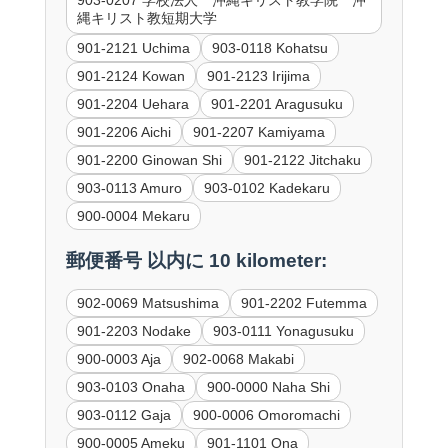
縄キリスト教短期大学
901-2121 Uchima
903-0118 Kohatsu
901-2124 Kowan
901-2123 Irijima
901-2204 Uehara
901-2201 Aragusuku
901-2206 Aichi
901-2207 Kamiyama
901-2200 Ginowan Shi
901-2122 Jitchaku
903-0113 Amuro
903-0102 Kadekaru
900-0004 Mekaru
郵便番号 以内に 10 kilometer:
902-0069 Matsushima
901-2202 Futemma
901-2203 Nodake
903-0111 Yonagusuku
900-0003 Aja
902-0068 Makabi
903-0103 Onaha
900-0000 Naha Shi
903-0112 Gaja
900-0006 Omoromachi
900-0005 Ameku
901-1101 Ona