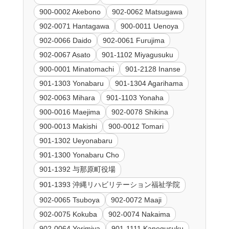
900-0002 Akebono
902-0062 Matsugawa
902-0071 Hantagawa
900-0011 Uenoya
902-0066 Daido
902-0061 Furujima
902-0067 Asato
901-1102 Miyagusuku
900-0001 Minatomachi
901-2128 Inanse
901-1303 Yonabaru
901-1304 Agarihama
902-0063 Mihara
901-1103 Yonaha
900-0016 Maejima
902-0078 Shikina
900-0013 Makishi
900-0012 Tomari
901-1302 Ueyonabaru
901-1300 Yonabaru Cho
901-1392 与那原町役場
901-1393 沖縄リハビリテーション福祉学院
902-0065 Tsuboya
902-0072 Maaji
902-0075 Kokuba
902-0074 Nakaima
902-0064 Yorimiya
901-1111 Kanegusuku