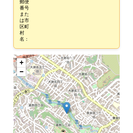
郵便
番号
また
は市
区町
村
名：
+
−