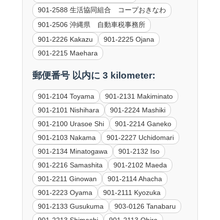
901-2588 生活協同組合 コープおきなわ
901-2506 沖縄県 自動車税事務所
901-2226 Kakazu
901-2225 Ojana
901-2215 Maehara
郵便番号 以内に 3 kilometer:
901-2104 Toyama
901-2131 Makiminato
901-2101 Nishihara
901-2224 Mashiki
901-2100 Urasoe Shi
901-2214 Ganeko
901-2103 Nakama
901-2227 Uchidomari
901-2134 Minatogawa
901-2132 Iso
901-2216 Samashita
901-2102 Maeda
901-2211 Ginowan
901-2114 Ahacha
901-2223 Oyama
901-2111 Kyozuka
901-2133 Gusukuma
903-0126 Tanabaru
901-2213 Shimashi
901-2113 Ohira