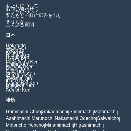
私たちについて
お問い合わせ
リンクについて
私たちと一緒に広告を出し
ませんか
よくある質問
日本
Hokkaido
Aichi Ken
Tokyo To
Kyoto Fu
Niigata Ken
Hyogo Ken
Osaka Fu
Fukushima Ken
Chiba Ken
Fukuoka Ken
Miyagi Ken
Gifu Ken
Shizuoka Ken
Saitama Ken
Toyama Ken
Ibaraki Ken
Kanagawa Ken
Ishikawa Ken
Mie Ken
Aomori Ken
場所:
Hommachi
Chuo
Sakaemachi
Shimmachi
Motomachi
|
|
|
|
|
Asahimachi
Marunochi
Nakamachi
Odecho
Saiwaicho
|
|
|
|
|
Midoricho
Honcho
Minamimachi
Higashimachi
|
|
|
|