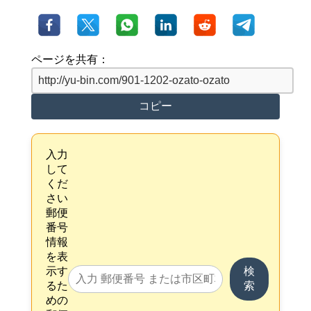
ページを共有：
コピー
入力
して
くだ
さい
郵便
番号
情報
を表
示す
検
るた
索
めの