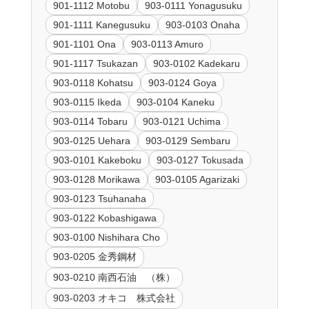
901-1112 Motobu
903-0111 Yonagusuku
901-1111 Kanegusuku
903-0103 Onaha
901-1101 Ona
903-0113 Amuro
901-1117 Tsukazan
903-0102 Kadekaru
903-0118 Kohatsu
903-0124 Goya
903-0115 Ikeda
903-0104 Kaneku
903-0114 Tobaru
903-0121 Uchima
903-0125 Uehara
903-0129 Sembaru
903-0101 Kakeboku
903-0127 Tokusada
903-0128 Morikawa
903-0105 Agarizaki
903-0123 Tsuhanaha
903-0122 Kobashigawa
903-0100 Nishihara Cho
903-0205 金秀鋼材
903-0210 南西石油 （株）
903-0203 オキコ 株式会社