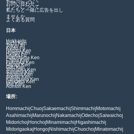
私たちについて
お問い合わせ
リンクについて
私たちと一緒に広告を出し
ませんか
よくある質問
日本
Hokkaido
Aichi Ken
Tokyo To
Kyoto Fu
Niigata Ken
Hyogo Ken
Osaka Fu
Fukushima Ken
Chiba Ken
Fukuoka Ken
Miyagi Ken
Gifu Ken
Shizuoka Ken
Saitama Ken
Toyama Ken
Ibaraki Ken
Kanagawa Ken
Ishikawa Ken
Mie Ken
Aomori Ken
場所:
Hommachi
Chuo
Sakaemachi
Shimmachi
Motomachi
|
|
|
|
|
Asahimachi
Marunochi
Nakamachi
Odecho
Saiwaicho
|
|
|
|
|
Midoricho
Honcho
Minamimachi
Higashimachi
|
|
|
|
Midorigaoka
Hongo
Nishimachi
Chuocho
Minatomachi
|
|
|
|
|