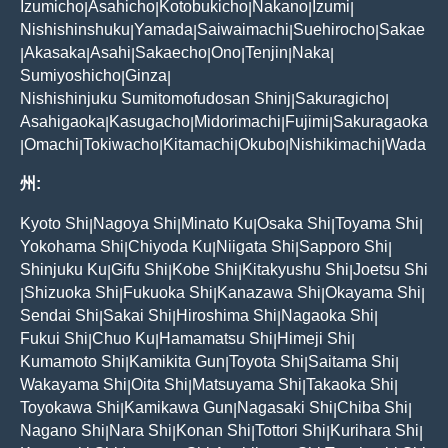
Izumicho
Asahicho
Kotobukicho
Nakano
Izumi
|
|
|
|
|
Nishishinshuku
Yamada
Saiwaimachi
Suehirocho
Sakae
|
|
|
|
Akasaka
Asahi
Sakaecho
Ono
Tenjin
Naka
|
|
|
|
|
|
|
Sumiyoshicho
Ginza
|
|
Nishishinjuku Sumitomofudosan Shinj
Sakuragicho
|
|
Asahigaoka
Kasugacho
Midorimachi
Fujimi
Sakuragaoka
|
|
|
|
Omachi
Tokiwacho
Kitamachi
Okubo
Nishikimachi
Wada
|
|
|
|
|
|
州:
Kyoto Shi
Nagoya Shi
Minato Ku
Osaka Shi
Toyama Shi
|
|
|
|
|
Yokohama Shi
Chiyoda Ku
Niigata Shi
Sapporo Shi
|
|
|
|
Shinjuku Ku
Gifu Shi
Kobe Shi
Kitakyushu Shi
Joetsu Shi
|
|
|
|
Shizuoka Shi
Fukuoka Shi
Kanazawa Shi
Okayama Shi
|
|
|
|
|
Sendai Shi
Sakai Shi
Hiroshima Shi
Nagaoka Shi
|
|
|
|
Fukui Shi
Chuo Ku
Hamamatsu Shi
Himeji Shi
|
|
|
|
Kumamoto Shi
Kamikita Gun
Toyota Shi
Saitama Shi
|
|
|
|
Wakayama Shi
Oita Shi
Matsuyama Shi
Takaoka Shi
|
|
|
|
Toyokawa Shi
Kamikawa Gun
Nagasaki Shi
Chiba Shi
|
|
|
|
Nagano Shi
Nara Shi
Konan Shi
Tottori Shi
Kurihara Shi
|
|
|
|
|