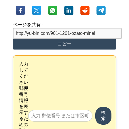
ページを共有：
コピー
入力
して
くだ
さい
郵便
番号
情報
を表
示す
検
るた
索
めの