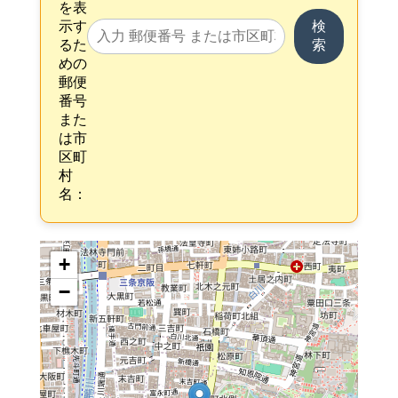
を表
示す
検
るた
索
めの
郵便
番号
また
は市
区町
村
名：
+
−