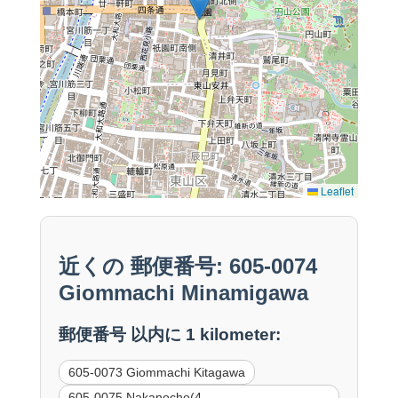
Leaflet
近くの 郵便番号: 605-0074
Giommachi Minamigawa
郵便番号 以内に 1 kilometer:
605-0073 Giommachi Kitagawa
605-0075 Nakanocho(4-