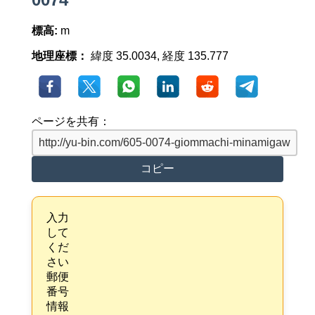
標高:
m
地理座標：
緯度 35.0034, 経度 135.777
ページを共有：
コピー
入力
して
くだ
さい
郵便
番号
情報