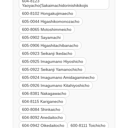
604-8123
Yaoyacho(Sakaimachidorinishikikojis
600-8102 Hongakujimaecho
605-0044 Higashikomonozacho
600-8065 Motoshimmeicho
605-0902 Sayamachi
605-0906 Higashitachibanacho
605-0923 Seikanji Ikedacho
605-0925 Imagumano Hiyoshicho
605-0922 Seikanji Yamanochicho
605-0924 Imagumano Amidagaminecho
605-0926 Imagumano Kitahiyoshicho
606-8381 Nakagawacho
604-8115 Kariganecho
600-8084 Shinkaicho
604-8092 Anedaitocho
604-0942 Oikedaitocho
600-8111 Toichicho