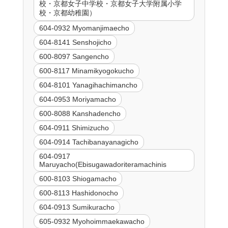
校・京都女子中学校・京都女子大学附属小学
校・京都幼稚園）
604-0932 Myomanjimaecho
604-8141 Senshojicho
600-8097 Sangencho
600-8117 Minamikyogokucho
604-8101 Yanagihachimancho
604-0953 Moriyamacho
600-8088 Kanshadencho
604-0911 Shimizucho
604-0914 Tachibanayanagicho
604-0917
Maruyacho(Ebisugawadoriteramachinis
600-8103 Shiogamacho
600-8113 Hashidonocho
604-0913 Sumikuracho
605-0932 Myohoimmaekawacho