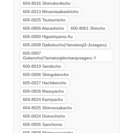
604-8016 Shimokorikicho
605-0013 Minamisaikaishicho
605-0025 Tsutsumicho
605-0856 Atarashicho
600-8001 Shincho
605-0000 Higashiyama Ku
605-0008 Daikokucho(Yamatooji3-Josagaru)
605-0007
Gokencho(Yamatoojidorisanjosagaru.Y
600-8019 Sendocho
605-0006 Shingokencho
605-0027 Hachikencho
605-0826 Masuyacho
604-8024 Kamiyacho
604-8025 Shimoosakacho
605-0024 Doinochicho
605-0005 Sanchome
605-0808 Shimoyanagicho