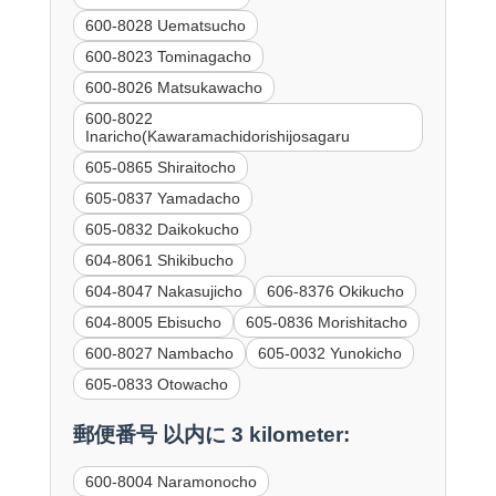
600-8028 Uematsucho
600-8023 Tominagacho
600-8026 Matsukawacho
600-8022
Inaricho(Kawaramachidorishijosagaru
605-0865 Shiraitocho
605-0837 Yamadacho
605-0832 Daikokucho
604-8061 Shikibucho
604-8047 Nakasujicho
606-8376 Okikucho
604-8005 Ebisucho
605-0836 Morishitacho
600-8027 Nambacho
605-0032 Yunokicho
605-0833 Otowacho
郵便番号 以内に 3 kilometer:
600-8004 Naramonocho