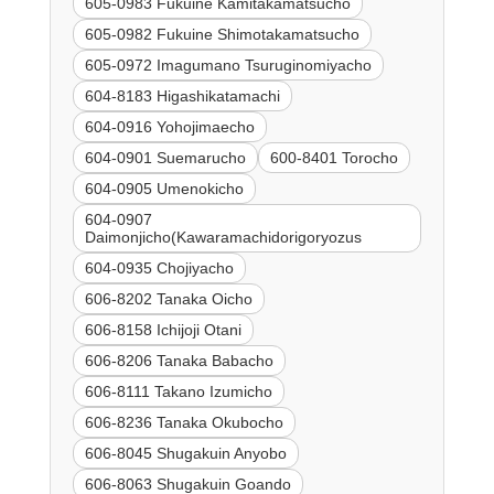
605-0983 Fukuine Kamitakamatsucho
605-0982 Fukuine Shimotakamatsucho
605-0972 Imagumano Tsuruginomiyacho
604-8183 Higashikatamachi
604-0916 Yohojimaecho
604-0901 Suemarucho
600-8401 Torocho
604-0905 Umenokicho
604-0907
Daimonjicho(Kawaramachidorigoryozus
604-0935 Chojiyacho
606-8202 Tanaka Oicho
606-8158 Ichijoji Otani
606-8206 Tanaka Babacho
606-8111 Takano Izumicho
606-8236 Tanaka Okubocho
606-8045 Shugakuin Anyobo
606-8063 Shugakuin Goando