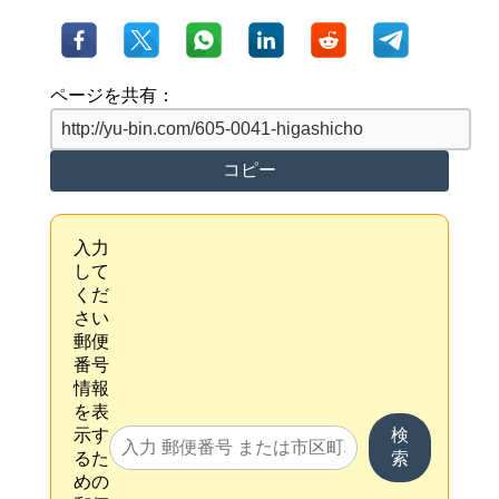
ページを共有：
コピー
入力
して
くだ
さい
郵便
番号
情報
を表
示す
検
るた
索
めの