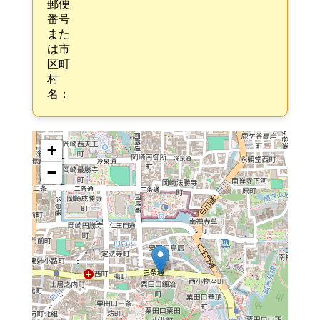
郵便
番号
また
は市
区町
村
名：
+
−