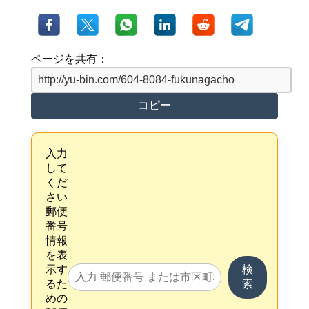
ページを共有：
コピー
入力
して
くだ
さい
郵便
番号
情報
を表
示す
検
るた
索
めの