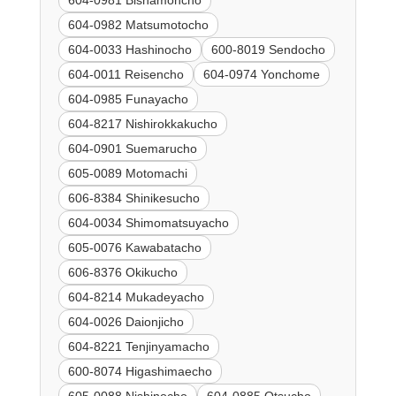
604-0981 Bishamoncho
604-0982 Matsumotocho
604-0033 Hashinocho
600-8019 Sendocho
604-0011 Reisencho
604-0974 Yonchome
604-0985 Funayacho
604-8217 Nishirokkakucho
604-0901 Suemarucho
605-0089 Motomachi
606-8384 Shinikesucho
604-0034 Shimomatsuyacho
605-0076 Kawabatacho
606-8376 Okikucho
604-8214 Mukadeyacho
604-0026 Daionjicho
604-8221 Tenjinyamacho
600-8074 Higashimaecho