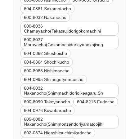
605-0088 Nishinocho
604-0885 Otsucho
604-0881 Sakamotocho
600-8032 Nakanocho
600-8036
Chamayacho(Takatsujidorigokomachihi
600-8037
Maruyacho(Gokomachidoriayanokojisag
604-0862 Shoshoicho
604-0864 Shochikucho
600-8083 Nishimaecho
604-0995 Shimogoryomaecho
604-0032
Nakanocho(Shimmachidorioikeagaru.Sh
600-8090 Takeyanocho
604-8215 Fudocho
604-0976 Kuwabaracho
605-0082
Nakanocho(Shimmonzendoriyamatoojihi
602-0874 Higashitsuchimikadocho