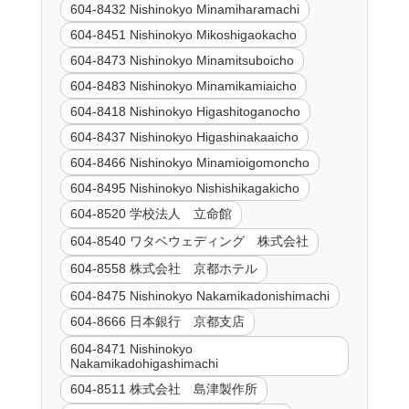
604-8432 Nishinokyo Minamiharamachi
604-8451 Nishinokyo Mikoshigaokacho
604-8473 Nishinokyo Minamitsuboicho
604-8483 Nishinokyo Minamikamiaicho
604-8418 Nishinokyo Higashitoganocho
604-8437 Nishinokyo Higashinakaaicho
604-8466 Nishinokyo Minamioigomoncho
604-8495 Nishinokyo Nishishikagakicho
604-8520 学校法人 立命館
604-8540 ワタベウェディング 株式会社
604-8558 株式会社 京都ホテル
604-8475 Nishinokyo Nakamikadonishimachi
604-8666 日本銀行 京都支店
604-8471 Nishinokyo
Nakamikadohigashimachi
604-8511 株式会社 島津製作所