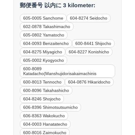
郵便番号 以内に 3 kilometer:
605-0005 Sanchome
604-8274 Seidocho
602-0878 Takashimacho
605-0802 Yamatocho
604-0093 Benzaitencho
600-8441 Shijocho
604-8275 Miyagicho
604-8227 Konishicho
605-0002 Kyogyocho
600-8089
Katadacho(Manshujidorisakaimachinis
600-8013 Tennocho
604-0876 Hikaridocho
600-8096 Takahashicho
604-8246 Shojocho
606-8396 Shimotsutsumicho
606-8363 Wakokucho
604-0003 Hanatatecho
600-8016 Zaimokucho