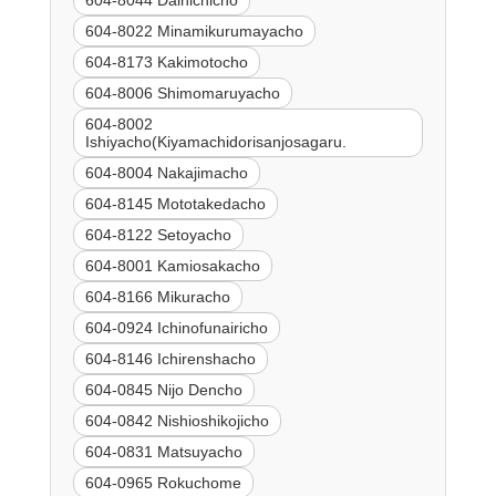
604-8044 Dainichicho
604-8022 Minamikurumayacho
604-8173 Kakimotocho
604-8006 Shimomaruyacho
604-8002
Ishiyacho(Kiyamachidorisanjosagaru.
604-8004 Nakajimacho
604-8145 Mototakedacho
604-8122 Setoyacho
604-8001 Kamiosakacho
604-8166 Mikuracho
604-0924 Ichinofunairicho
604-8146 Ichirenshacho
604-0845 Nijo Dencho
604-0842 Nishioshikojicho
604-0831 Matsuyacho
604-0965 Rokuchome