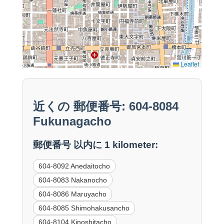
Leaflet
近くの 郵便番号: 604-8084
Fukunagacho
郵便番号 以内に 1 kilometer:
604-8092 Anedaitocho
604-8083 Nakanocho
604-8086 Maruyacho
604-8085 Shimohakusancho
604-8104 Kinoshitacho