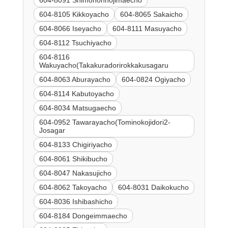
604-8091 Shimohonnojimaecho
604-8105 Kikkoyacho
604-8065 Sakaicho
604-8066 Iseyacho
604-8111 Masuyacho
604-8112 Tsuchiyacho
604-8116
Wakuyacho(Takakuradorirokkakusagaru
604-8063 Aburayacho
604-0824 Ogiyacho
604-8114 Kabutoyacho
604-8034 Matsugaecho
604-0952 Tawarayacho(Tominokojidori2-
Josagar
604-8133 Chigiriyacho
604-8061 Shikibucho
604-8047 Nakasujicho
604-8062 Takoyacho
604-8031 Daikokucho
604-8036 Ishibashicho
604-8184 Dongeimmaecho