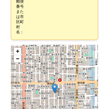
郵便
番号
また
は市
区町
村
名：
+
−