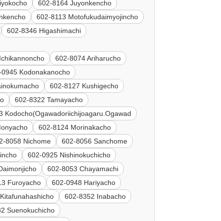
iyokocho
602-8164 Juyonkencho
nkencho
602-8113 Motofukudaimyojincho
602-8346 Higashimachi
Ichikannoncho
602-8074 Ariharucho
-0945 Kodonakanocho
tainokumacho
602-8127 Kushigecho
ho
602-8322 Tamayacho
3 Kodocho(Ogawadoriichijoagaru.Ogawad
Monyacho
602-8124 Morinakacho
2-8058 Nichome
602-8056 Sanchome
incho
602-0925 Nishinokuchicho
Daimonjicho
602-8053 Chayamachi
13 Furoyacho
602-0948 Hariyacho
Kitafunahashicho
602-8352 Inabacho
82 Suenokuchicho