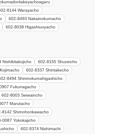
okumadoritakeyachoagaru
602-8144 Warayacho
ho
602-8493 Nakainokumacho
602-8038 Higashiuoyacho
 Nishikitakojicho
602-8155 Shuzeicho
Kojimacho
602-8337 Shintakecho
602-8494 Shininokumahigashicho
0907 Fukunagacho
602-8003 Seiwaincho
0077 Marutacho
2-8142 Shimohorikawacho
4-0087 Yokokajicho
ushicho
602-8374 Nishimachi