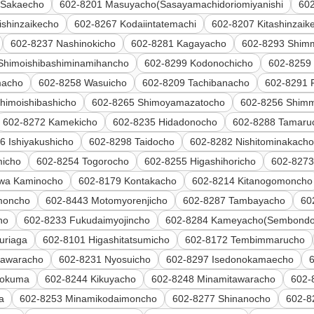
 Sakaecho
602-8201 Masuyacho(Sasayamachidoriomiyanishi
60
shinzaikecho
602-8267 Kodaiintatemachi
602-8207 Kitashinzaik
602-8237 Nashinokicho
602-8281 Kagayacho
602-8293 Shim
Shimoishibashiminamihancho
602-8299 Kodonochicho
602-8259 
macho
602-8258 Wasuicho
602-8209 Tachibanacho
602-8291 
himoishibashicho
602-8265 Shimoyamazatocho
602-8256 Shim
602-8272 Kamekicho
602-8235 Hidadonocho
602-8288 Tamaru
6 Ishiyakushicho
602-8298 Taidocho
602-8282 Nishitominakach
micho
602-8254 Togorocho
602-8255 Higashihoricho
602-8273
awa Kaminocho
602-8179 Kontakacho
602-8214 Kitanogomoncho
moncho
602-8443 Motomyorenjicho
602-8287 Tambayacho
60
ho
602-8233 Fukudaimyojincho
602-8284 Kameyacho(Sembondor
uriaga
602-8101 Higashitatsumicho
602-8172 Tembimmarucho
tawaracho
602-8231 Nyosuicho
602-8297 Isedonokamaecho
nokuma
602-8244 Kikuyacho
602-8248 Minamitawaracho
602-
a
602-8253 Minamikodaimoncho
602-8277 Shinanocho
602-8