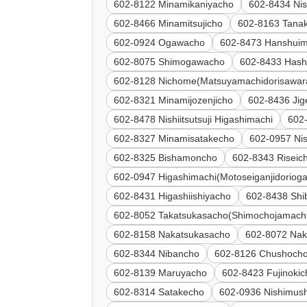
602-8122 Minamikaniyacho
602-8434 Nis
602-8466 Minamitsujicho
602-8163 Tana
602-0924 Ogawacho
602-8473 Hanshui
602-8075 Shimogawacho
602-8433 Hash
602-8128 Nichome(Matsuyamachidorisawar
602-8321 Minamijozenjicho
602-8436 Ji
602-8478 Nishiitsutsuji Higashimachi
602-
602-8327 Minamisatakecho
602-0957 Ni
602-8325 Bishamoncho
602-8343 Riseic
602-0947 Higashimachi(Motoseiganjidoriog
602-8431 Higashiishiyacho
602-8438 Shi
602-8052 Takatsukasacho(Shimochojamachi
602-8158 Nakatsukasacho
602-8072 Na
602-8344 Nibancho
602-8126 Chushoch
602-8139 Maruyacho
602-8423 Fujinokic
602-8314 Satakecho
602-0936 Nishimush