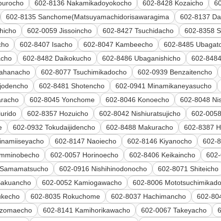
burocho
602-8136 Nakamikadoyokocho
602-8428 Kozaicho
6
602-8135 Sanchome(Matsuyamachidorisawaragima
602-8137 Da
hicho
602-0059 Jissoincho
602-8427 Tsuchidacho
602-8358 
cho
602-8407 Isacho
602-8047 Kambeecho
602-8485 Ubagat
acho
602-8482 Daikokucho
602-8486 Ubaganishicho
602-8484 
gahanacho
602-8077 Tsuchimikadocho
602-0939 Benzaitencho
ijodencho
602-8481 Shotencho
602-0941 Minamikaneyasucho
aracho
602-8045 Yonchome
602-8046 Konoecho
602-8048 Nis
urido
602-8357 Hozuicho
602-8042 Nishiuratsujicho
602-0058
e
602-0932 Tokudaijidencho
602-8488 Makuracho
602-8387 H
inamiiseyacho
602-8147 Naoiecho
602-8146 Kiyanocho
602-
imminobecho
602-0057 Horinoecho
602-8406 Keikaincho
602-
 Samamatsucho
602-0916 Nishihinodonocho
602-8071 Shiteicho
Sakuancho
602-0052 Kamiogawacho
602-8006 Mototsuchimikad
ukecho
602-8035 Rokuchome
602-8037 Hachimancho
602-80
izomaecho
602-8141 Kamihorikawacho
602-0067 Takeyacho