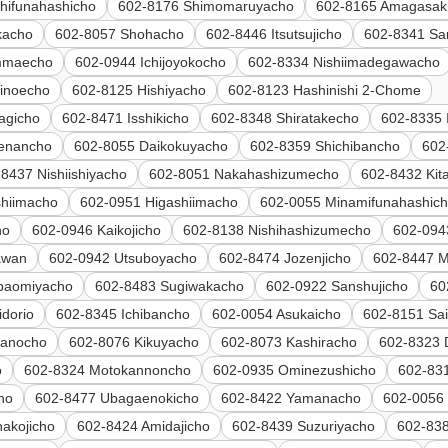
hifunahashicho
602-8176 Shimomaruyacho
602-8165 Amagasak
kacho
602-8057 Shohacho
602-8446 Itsutsujicho
602-8341 Sa
mmaecho
602-0944 Ichijoyokocho
602-8334 Nishiimadegawacho
inoecho
602-8125 Hishiyacho
602-8123 Hashinishi 2-Chome
agicho
602-8471 Isshikicho
602-8348 Shiratakecho
602-8335 
genancho
602-8055 Daikokuyacho
602-8359 Shichibancho
602
8437 Nishiishiyacho
602-8051 Nakahashizumecho
602-8432 Ki
shiimacho
602-0951 Higashiimacho
602-0055 Minamifunahashic
ho
602-0946 Kaikojicho
602-8138 Nishihashizumecho
602-094
awan
602-0942 Utsuboyacho
602-8474 Jozenjicho
602-8447 
baomiyacho
602-8483 Sugiwakacho
602-0922 Sanshujicho
60
dorio
602-8345 Ichibancho
602-0054 Asukaicho
602-8151 Sai
kanocho
602-8076 Kikuyacho
602-8073 Kashiracho
602-8323 
o
602-8324 Motokannoncho
602-0935 Ominezushicho
602-83
ho
602-8477 Ubagaenokicho
602-8422 Yamanacho
602-0056 
akojicho
602-8424 Amidajicho
602-8439 Suzuriyacho
602-83