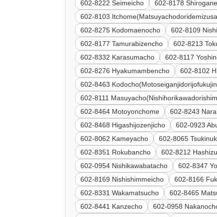
602-8222 Seimeicho
602-8178 Shirogan
602-8103 Itchome(Matsuyachodoridemizusa
602-8275 Kodomaenocho
602-8109 Nish
602-8177 Tamurabizencho
602-8213 Tok
602-8332 Karasumacho
602-8117 Yoshi
602-8276 Hyakumambencho
602-8102 H
602-8463 Kodocho(Motoseiganjidorijofukujin
602-8111 Masuyacho(Nishihorikawadorishi
602-8464 Motoyonchome
602-8243 Nar
602-8468 Higashijozenjicho
602-0923 Ab
602-8062 Kameyacho
602-8065 Tsukinu
602-8351 Rokubancho
602-8212 Hashiz
602-0954 Nishikawabatacho
602-8347 Y
602-8169 Nishishimmeicho
602-8166 Fu
602-8331 Wakamatsucho
602-8465 Mats
602-8441 Kanzecho
602-0958 Nakanoch