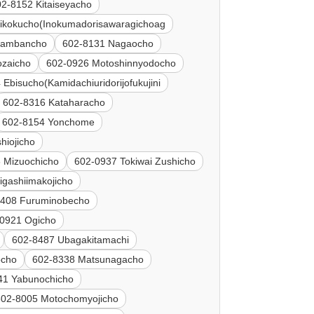
02-8152 Kitaiseyacho
ikokucho(Inokumadorisawaragichoag
Sambancho
602-8131 Nagaocho
ozaicho
602-0926 Motoshinnyodocho
Ebisucho(Kamidachiuridorijofukujini
602-8316 Kataharacho
602-8154 Yonchome
hiojicho
 Mizuochicho
602-0937 Tokiwai Zushicho
igashiimakojicho
8408 Furuminobecho
0921 Ogicho
602-8487 Ubagakitamachi
ocho
602-8338 Matsunagacho
41 Yabunochicho
602-8005 Motochomyojicho