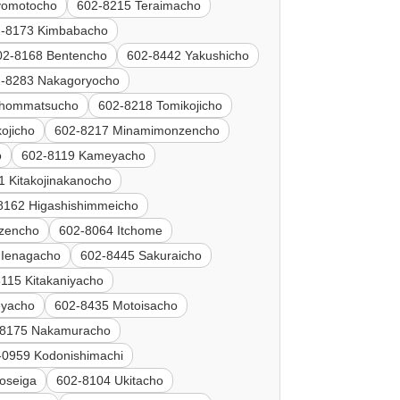
yomotocho
602-8215 Teraimacho
2-8173 Kimbabacho
02-8168 Bentencho
602-8442 Yakushicho
-8283 Nakagoryocho
ihommatsucho
602-8218 Tomikojicho
ojicho
602-8217 Minamimonzencho
o
602-8119 Kameyacho
1 Kitakojinakanocho
8162 Higashishimmeicho
zencho
602-8064 Itchome
 Ienagacho
602-8445 Sakuraicho
115 Kitakaniyacho
eyacho
602-8435 Motoisacho
-8175 Nakamuracho
-0959 Kodonishimachi
oseiga
602-8104 Ukitacho