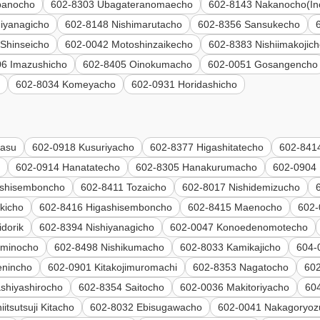
banocho
602-8303 Ubagateranomaecho
602-8143 Nakanocho(In
iyanagicho
602-8148 Nishimarutacho
602-8356 Sansukecho
Shinseicho
602-0042 Motoshinzaikecho
602-8383 Nishiimakojic
06 Imazushicho
602-8405 Oinokumacho
602-0051 Gosangencho
o
602-8034 Komeyacho
602-0931 Horidashicho
rasu
602-0918 Kusuriyacho
602-8377 Higashitatecho
602-8414
o
602-0914 Hanatatecho
602-8305 Hanakurumacho
602-0904 
ishisemboncho
602-8411 Tozaicho
602-8017 Nishidemizucho
kicho
602-8416 Higashisemboncho
602-8415 Maenocho
602-
dorik
602-8394 Nishiyanagicho
602-0047 Konoedenomotecho
aminocho
602-8498 Nishikumacho
602-8033 Kamikajicho
604-
enincho
602-0901 Kitakojimuromachi
602-8353 Nagatocho
60
shiyashirocho
602-8354 Saitocho
602-0036 Makitoriyacho
60
itsutsuji Kitacho
602-8032 Ebisugawacho
602-0041 Nakagoryoz