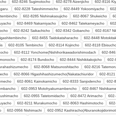
echo
602-8246 Sugimotocho
602-8278 Aizenjicho
602-8116 Ki
garu.
602-8228 Tateshimmeicho
602-8449 Yokoomiyacho
60
itembincho
602-8285 Nishinakasujicho
602-8067 Shukeicho
6
uyacho
602-8469 Nakamiyacho
602-8462 Tatekameyacho
602
nocho
602-8242 Saikachicho
602-8342 Gobancho
602-8167 N
igashitembincho
602-8455 Taidokataharacho
602-8448 Motokitak
is
602-8105 Tembincho
602-8114 Kojincho
602-8118 Ebisuch
mocho
602-8112 Yonchome(Nishihorikawadorishimodach
602-846
amonocho
602-8174 Bundocho
602-8444 Nishikitakojicho
602-
urahashizumecho
602-8068 Matsunoshitacho
602-8216 Tatemon
kecho
602-8066 Higashihashizumecho(Nakatachiuridor
602-8121
umecho
602-8061 Kainokamicho
602-8333 Sanjodencho
602-8
ombancho
602-0953 Motohyakumambencho
602-8467 Nishikam
kushimacho
602-0955 Tatetomidacho
602-8472 Arimacho
602
uyacho
602-8211 Murakumocho
602-8063 Hashimotocho
602
o
602-0956 Nishimachi
602-0952 Kashiracho(Aburanokojidorimot