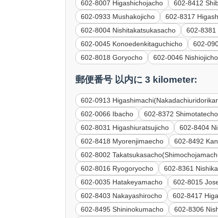
602-8007 Higashichojacho
602-8412 Shi
602-0933 Mushakojicho
602-8317 Higash
602-8004 Nishitakatsukasacho
602-8381 
602-0045 Konoedenkitaguchicho
602-09
602-8018 Goryocho
602-0046 Nishiojich
郵便番号 以内に 3 kilometer:
602-0913 Higashimachi(Nakadachiuridorika
602-0066 Ibacho
602-8372 Shimotatech
602-8031 Higashiuratsujicho
602-8404 N
602-8418 Myorenjimaecho
602-8492 Kan
602-8002 Takatsukasacho(Shimochojamachi
602-8016 Ryogoryocho
602-8361 Nishik
602-0035 Hatakeyamacho
602-8015 Jos
602-8403 Nakayashirocho
602-8417 Higa
602-8495 Shininokumacho
602-8306 Nishi