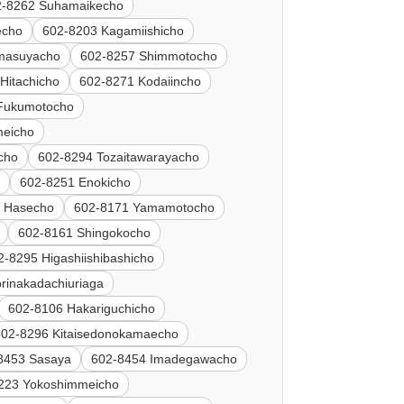
2-8262 Suhamaikecho
echo
602-8203 Kagamiishicho
masuyacho
602-8257 Shimmotocho
Hitachicho
602-8271 Kodaiincho
Fukumotocho
meicho
cho
602-8294 Tozaitawarayacho
o
602-8251 Enokicho
 Hasecho
602-8171 Yamamotocho
602-8161 Shingokocho
2-8295 Higashiishibashicho
inakadachiuriaga
602-8106 Hakariguchicho
602-8296 Kitaisedonokamaecho
8453 Sasaya
602-8454 Imadegawacho
223 Yokoshimmeicho