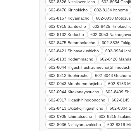
602-8326 Nishijozenjicho
602-8054 Choji
602-8476 Kirinokicho
602-8134 Itchome
602-8157 Koyamacho
602-0938 Motozus
602-0915 Santeicho
602-8425 Hinokuchi
602-8132 Kodocho
602-0053 Nakaogaw
602-8475 Botambokocho
602-8336 Taki
602-8421 Shibayakushicho
602-0934 Ich
602-8133 Kodemmacho
602-8426 Mand
602-8044 Higashihashizumecho(Shimodachi
602-8312 Suehirocho
602-8043 Gochom
602-0043 Motohommanjicho
602-8153 M
602-0044 Kitakaneyasucho
602-8409 Sh
602-0917 Higashihinodonocho
602-8145
602-8413 Okitakojihigashicho
602-8304 
602-0905 Ichimatsucho
602-8315 Tsukin
602-8036 Nishiyamazakicho
602-8319 M