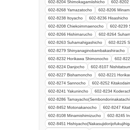
602-8204 Shimokagamiishicho
602-8202
602-8268 Yamazatocho
602-8206 Minami
602-8238 Itoyacho
602-8236 Hisashicho
602-8208 Chiekoimmaenocho
602-8239 
602-8266 Hishimarucho
602-8264 Suha
602-8263 Suhamahigashicho
602-8225 S
602-8279 Shinyanaginobambakashiracho
602-8232 Horikawa Shimonocho
602-822
602-8224 Danjocho
602-8107 Nishitatsu
602-8227 Bishamoncho
602-8221 Horik
602-8274 Sannocho
602-8252 Kitakodai
602-8241 Yakunincho
602-8234 Koderac
602-8286 Tamayacho(Sembondorinakatachi
602-8452 Motonakanocho
602-8247 Kita
602-8108 Minamishimizucho
602-8245 I
602-8451 Hishiyacho(Nakasujidorijofukujihig