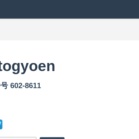
togyoen
 602-8611