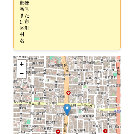
郵便
番号
また
は市
区町
村
名：
+
−