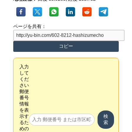
ページを共有：
コピー
入力
して
くだ
さい
郵便
番号
情報
を表
示す
検
るた
索
めの