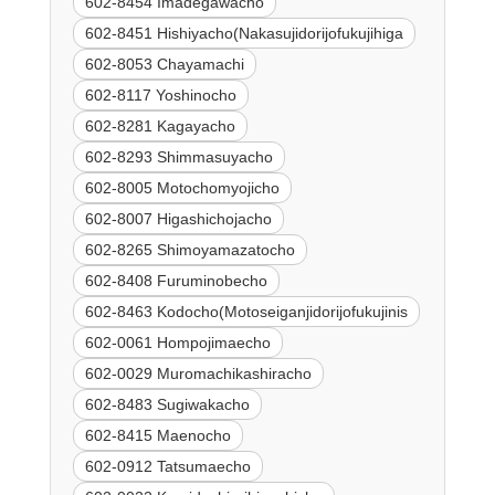
602-8454 Imadegawacho
602-8451 Hishiyacho(Nakasujidorijofukujihiga
602-8053 Chayamachi
602-8117 Yoshinocho
602-8281 Kagayacho
602-8293 Shimmasuyacho
602-8005 Motochomyojicho
602-8007 Higashichojacho
602-8265 Shimoyamazatocho
602-8408 Furuminobecho
602-8463 Kodocho(Motoseiganjidorijofukujinis
602-0061 Hompojimaecho
602-0029 Muromachikashiracho
602-8483 Sugiwakacho
602-8415 Maenocho
602-0912 Tatsumaecho