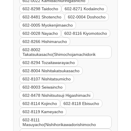
602-0022 Kamidachiurihigashicho
602-8298 Taidocho
602-8271 Kodaiincho
602-8481 Shotencho
602-0004 Doshocho
602-0005 Myokenjimaecho
602-0028 Nayacho
602-8116 Kiyomotocho
602-8266 Hishimarucho
602-8002
Takatsukasacho(Shimochojamachidorik
602-8294 Tozaitawarayacho
602-8004 Nishitakatsukasacho
602-8107 Nishitatsumicho
602-8003 Seiwaincho
602-8478 Nishiitsutsuji Higashimachi
602-8114 Kojincho
602-8118 Ebisucho
602-8119 Kameyacho
602-8111
Masuyacho(Nishihorikawadorishimocho