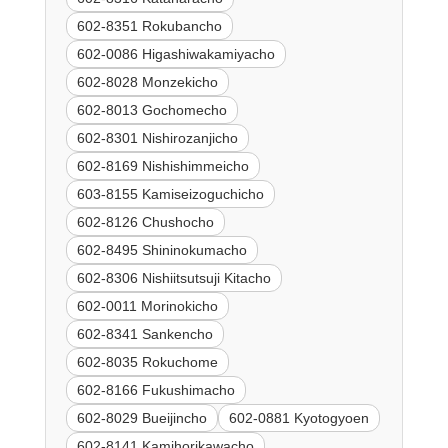
602-8351 Rokubancho
602-0086 Higashiwakamiyacho
602-8028 Monzekicho
602-8013 Gochomecho
602-8301 Nishirozanjicho
602-8169 Nishishimmeicho
603-8155 Kamiseizoguchicho
602-8126 Chushocho
602-8495 Shininokumacho
602-8306 Nishiitsutsuji Kitacho
602-0011 Morinokicho
602-8341 Sankencho
602-8035 Rokuchome
602-8166 Fukushimacho
602-8029 Bueijincho
602-0881 Kyotogyoen
602-8141 Kamihorikawacho