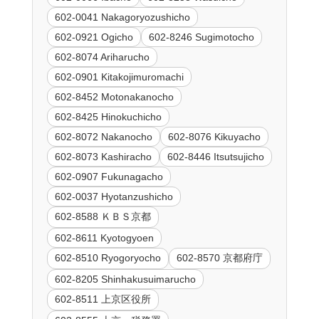
602-0041 Nakagoryozushicho
602-0921 Ogicho
602-8246 Sugimotocho
602-8074 Ariharucho
602-0901 Kitakojimuromachi
602-8452 Motonakanocho
602-8425 Hinokuchicho
602-8072 Nakanocho
602-8076 Kikuyacho
602-8073 Kashiracho
602-8446 Itsutsujicho
602-0907 Fukunagacho
602-0037 Hyotanzushicho
602-8588 ＫＢＳ京都
602-8611 Kyotogyoen
602-8510 Ryogoryocho
602-8570 京都府庁
602-8205 Shinhakusuimarucho
602-8511 上京区役所