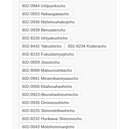
602-0944 Ichijoyokocho
602-0053 Nakaogawacho
602-0936 Nishimushakojicho
602-0939 Benzaitencho
602-8226 Ishiyakushicho
602-8442 Yakushicho
602-8234 Koderacho
602-8233 Fukudaimyojincho
602-0059 Jissoincho
602-8068 Matsunoshitacho
602-0941 Minamikaneyasucho
602-0056 Kitafunahashicho
602-0923 Aburahashizumecho
602-0935 Ominezushicho
602-8225 Shimoishibashicho
602-8232 Horikawa Shimonocho
602-0043 Motohommanjicho