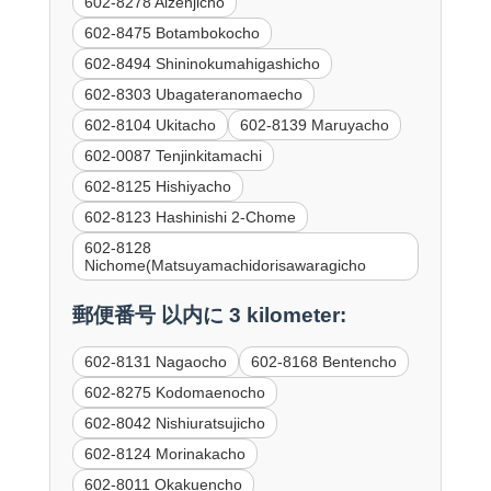
602-8278 Aizenjicho
602-8475 Botambokocho
602-8494 Shininokumahigashicho
602-8303 Ubagateranomaecho
602-8104 Ukitacho
602-8139 Maruyacho
602-0087 Tenjinkitamachi
602-8125 Hishiyacho
602-8123 Hashinishi 2-Chome
602-8128
Nichome(Matsuyamachidorisawaragicho
郵便番号 以内に 3 kilometer:
602-8131 Nagaocho
602-8168 Bentencho
602-8275 Kodomaenocho
602-8042 Nishiuratsujicho
602-8124 Morinakacho
602-8011 Okakuencho