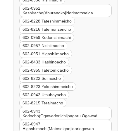
602-0956 Nishimachi
602-0952
Kashiracho(Aburanokojidorimotoseiga
602-8228 Tateshimmeicho
602-8216 Tatemonzencho
602-0959 Kodonishimachi
602-0957 Nishiimacho
602-0951 Higashiimacho
602-8433 Hashinoecho
602-0955 Tatetomidacho
602-8222 Seimeicho
602-8223 Yokoshimmeicho
602-0942 Utsuboyacho
602-8215 Teraimacho
602-0943
Kodocho(Ogawadoriichijoagaru.Ogawad
602-0947
Higashimachi(Motoseiganjidoriogawan