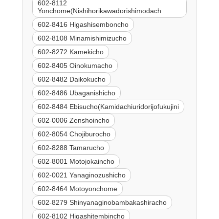
602-8112
Yonchome(Nishihorikawadorishimodach
602-8416 Higashisemboncho
602-8108 Minamishimizucho
602-8272 Kamekicho
602-8405 Oinokumacho
602-8482 Daikokucho
602-8486 Ubaganishicho
602-8484 Ebisucho(Kamidachiuridorijofukujini
602-0006 Zenshoincho
602-8054 Chojiburocho
602-8288 Tamarucho
602-8001 Motojokaincho
602-0021 Yanaginozushicho
602-8464 Motoyonchome
602-8279 Shinyanaginobambakashiracho
602-8102 Higashitembincho