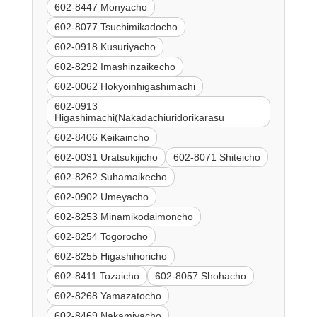
602-8447 Monyacho
602-8077 Tsuchimikadocho
602-0918 Kusuriyacho
602-8292 Imashinzaikecho
602-0062 Hokyoinhigashimachi
602-0913
Higashimachi(Nakadachiuridorikarasu
602-8406 Keikaincho
602-0031 Uratsukijicho
602-8071 Shiteicho
602-8262 Suhamaikecho
602-0902 Umeyacho
602-8253 Minamikodaimoncho
602-8254 Togorocho
602-8255 Higashihoricho
602-8411 Tozaicho
602-8057 Shohacho
602-8268 Yamazatocho
602-8469 Nakamiyacho