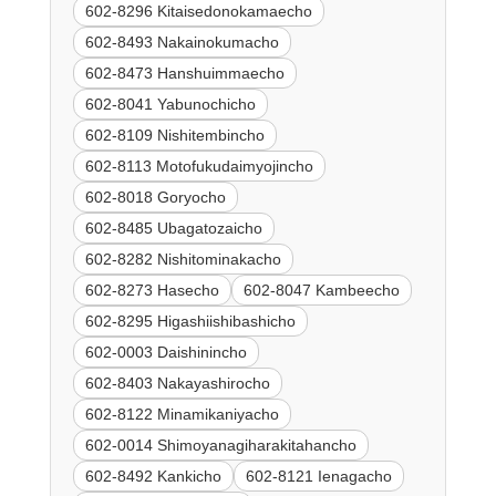
602-8296 Kitaisedonokamaecho
602-8493 Nakainokumacho
602-8473 Hanshuimmaecho
602-8041 Yabunochicho
602-8109 Nishitembincho
602-8113 Motofukudaimyojincho
602-8018 Goryocho
602-8485 Ubagatozaicho
602-8282 Nishitominakacho
602-8273 Hasecho
602-8047 Kambeecho
602-8295 Higashiishibashicho
602-0003 Daishinincho
602-8403 Nakayashirocho
602-8122 Minamikaniyacho
602-0014 Shimoyanagiharakitahancho
602-8492 Kankicho
602-8121 Ienagacho