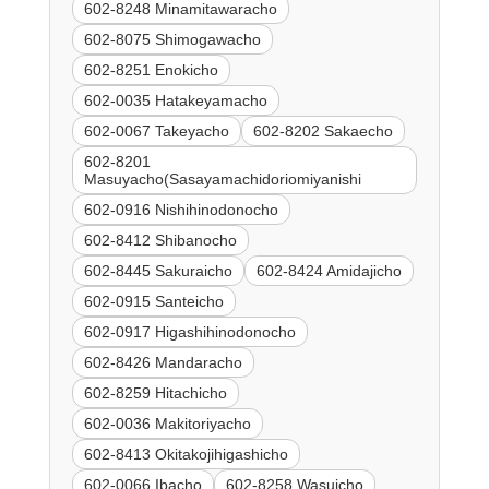
602-8248 Minamitawaracho
602-8075 Shimogawacho
602-8251 Enokicho
602-0035 Hatakeyamacho
602-0067 Takeyacho
602-8202 Sakaecho
602-8201
Masuyacho(Sasayamachidoriomiyanishi
602-0916 Nishihinodonocho
602-8412 Shibanocho
602-8445 Sakuraicho
602-8424 Amidajicho
602-0915 Santeicho
602-0917 Higashihinodonocho
602-8426 Mandaracho
602-8259 Hitachicho
602-0036 Makitoriyacho
602-8413 Okitakojihigashicho
602-0066 Ibacho
602-8258 Wasuicho