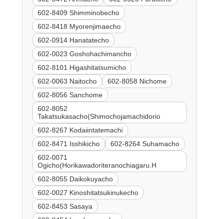
602-8409 Shimminobecho
602-8418 Myorenjimaecho
602-0914 Hanatatecho
602-0023 Goshohachimancho
602-8101 Higashitatsumicho
602-0063 Naitocho
602-8058 Nichome
602-8056 Sanchome
602-8052
Takatsukasacho(Shimochojamachidorio
602-8267 Kodaiintatemachi
602-8471 Isshikicho
602-8264 Suhamacho
602-0071
Ogicho(Horikawadoriteranochiagaru.H
602-8055 Daikokuyacho
602-0027 Kinoshitatsukinukecho
602-8453 Sasaya