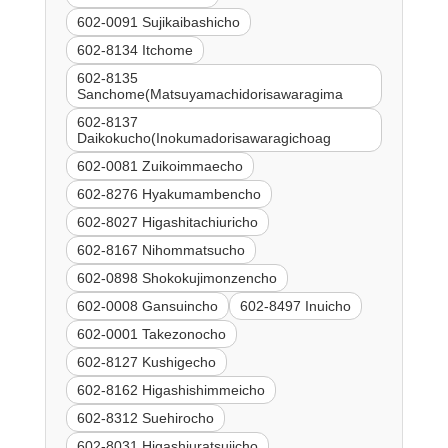
602-0091 Sujikaibashicho
602-8134 Itchome
602-8135
Sanchome(Matsuyamachidorisawaragima
602-8137
Daikokucho(Inokumadorisawaragichoag
602-0081 Zuikoimmaecho
602-8276 Hyakumambencho
602-8027 Higashitachiuricho
602-8167 Nihommatsucho
602-0898 Shokokujimonzencho
602-0008 Gansuincho
602-8497 Inuicho
602-0001 Takezonocho
602-8127 Kushigecho
602-8162 Higashishimmeicho
602-8312 Suehirocho
602-8031 Higashiuratsujicho