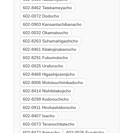
602-8462 Tatekameyacho
602-0072 Dodocho
602-0903 Kansantachibanacho
602-0032 Okamatsucho
602-8263 Suhamahigashicho
602-8461 Kitakojinakanocho
602-8291 Fukumotocho
602-0025 Urafurocho
602-8468 Higashijozenjicho
602-8006 Mototsuchimikadocho
602-8414 Nishikitakojicho
602-8299 Kodonochicho
602-0911 Hirohashidonocho
602-8407 Isacho
602-0073 Teranochitatecho
602-8472 Arimacho
602-0026 Furukicho