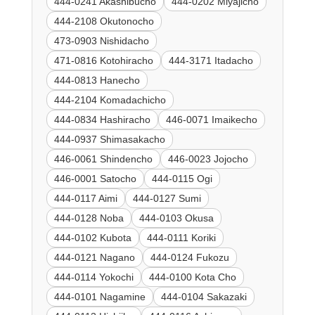
444-0241 Akashibucho
444-0202 Miyajicho
444-2108 Okutonocho
473-0903 Nishidacho
471-0816 Kotohiracho
444-3171 Itadacho
444-0813 Hanecho
444-2104 Komadachicho
444-0834 Hashiracho
446-0071 Imaikecho
444-0937 Shimasakacho
446-0061 Shindencho
446-0023 Jojocho
446-0001 Satocho
444-0115 Ogi
444-0117 Aimi
444-0127 Sumi
444-0128 Noba
444-0103 Okusa
444-0102 Kubota
444-0111 Koriki
444-0121 Nagano
444-0124 Fukozu
444-0114 Yokochi
444-0100 Kota Cho
444-0101 Nagamine
444-0104 Sakazaki