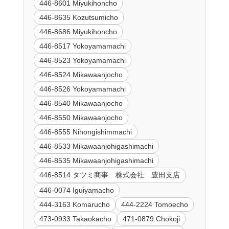
446-8601 Miyukihoncho
446-8635 Kozutsumicho
446-8686 Miyukihoncho
446-8517 Yokoyamamachi
446-8523 Yokoyamamachi
446-8524 Mikawaanjocho
446-8526 Yokoyamamachi
446-8540 Mikawaanjocho
446-8550 Mikawaanjocho
446-8555 Nihongishimmachi
446-8533 Mikawaanjohigashimachi
446-8535 Mikawaanjohigashimachi
446-8514 タツミ商事 株式会社 豊田支店
446-0074 Iguiyamacho
444-3163 Komarucho
444-2224 Tomoecho
473-0933 Takaokacho
471-0879 Chokoji