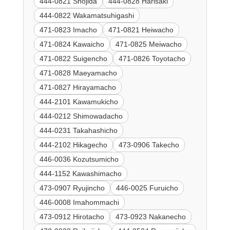
444-0821 Shojida
444-0828 Harisaki
444-0822 Wakamatsuhigashi
471-0823 Imacho
471-0821 Heiwacho
471-0824 Kawaicho
471-0825 Meiwacho
471-0822 Suigencho
471-0826 Toyotacho
471-0828 Maeyamacho
471-0827 Hirayamacho
444-2101 Kawamukicho
444-0212 Shimowadacho
444-0231 Takahashicho
444-2102 Hikagecho
473-0906 Takecho
446-0036 Kozutsumicho
444-1152 Kawashimacho
473-0907 Ryujincho
446-0025 Furuicho
446-0008 Imahommachi
473-0912 Hirotacho
473-0923 Nakanecho