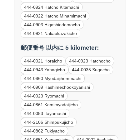
444-0924 Hatcho Kitamachi
444-0922 Hatcho Minamimachi
444-0903 Higashiodomocho
444-0921 Nakaokazakicho
郵便番号 以内に 5 kilometer:
444-0021 Horaicho
444-0923 Hatchocho
444-0943 Yahagicho
444-0035 Sugocho
444-0860 Myodaijihommachi
444-0909 Hashimechookoyanishi
444-0023 Ryomachi
444-0861 Kamimyodaijicho
444-0053 Itayamachi
444-2106 Shimpukujicho
444-0862 Fukiyacho
444-0851 Kugosakicho
444-0022 Asahicho