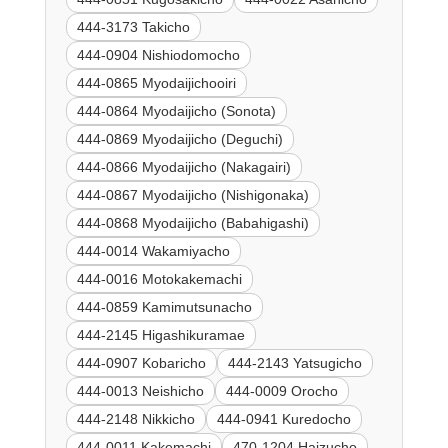
444-3173 Takicho
444-0904 Nishiodomocho
444-0865 Myodaijichooiri
444-0864 Myodaijicho (Sonota)
444-0869 Myodaijicho (Deguchi)
444-0866 Myodaijicho (Nakagairi)
444-0867 Myodaijicho (Nishigonaka)
444-0868 Myodaijicho (Babahigashi)
444-0014 Wakamiyacho
444-0016 Motokakemachi
444-0859 Kamimutsunacho
444-2145 Higashikuramae
444-0907 Kobaricho
444-2143 Yatsugicho
444-0013 Neishicho
444-0009 Orocho
444-2148 Nikkicho
444-0941 Kuredocho
444-0011 Kakemachi
470-1204 Haizucho