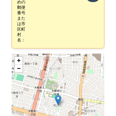
めの
郵便
番号
また
は市
区町
村
名：
+
−