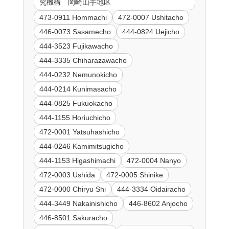
究機構 岡崎山手地区
473-0911 Hommachi
472-0007 Ushitacho
446-0073 Sasamecho
444-0824 Uejicho
444-3523 Fujikawacho
444-3335 Chiharazawacho
444-0232 Nemunokicho
444-0214 Kunimasacho
444-0825 Fukuokacho
444-1155 Horiuchicho
472-0001 Yatsuhashicho
444-0246 Kamimitsugicho
444-1153 Higashimachi
472-0004 Nanyo
472-0003 Ushida
472-0005 Shinike
472-0000 Chiryu Shi
444-3334 Oidairacho
444-3449 Nakainishicho
446-8602 Anjocho
446-8501 Sakuracho