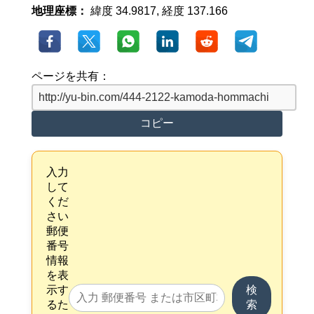
地理座標：
緯度 34.9817, 経度 137.166
ページを共有：
コピー
入力
して
くだ
さい
郵便
番号
情報
を表
示す
検
るた
索