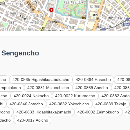
Sengencho
cho
420-0865 Higashikusabukacho
420-0864 Hasecho
420-0
umpujokoen
420-0831 Mizuochicho
420-0869 Abecho
420-085
ncho
420-0024 Nakacho
420-0022 Kurumacho
420-0882 Ando
hi
420-0846 Jotocho
420-0832 Yokochicho
420-0839 Takajo
rocho
420-0833 Higashitakajomachi
420-0002 Zaimokucho
42
odacho
420-0017 Aoicho