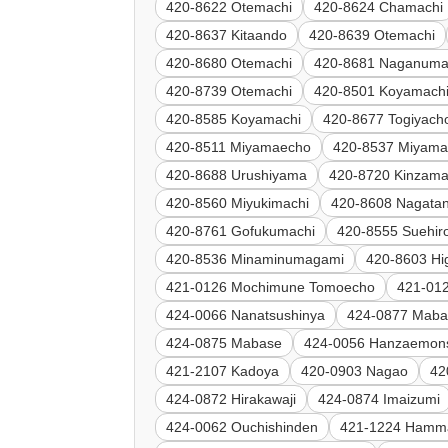
420-8622 Otemachi
420-8624 Chamachi
420-8637 Kitaando
420-8639 Otemachi
420-8680 Otemachi
420-8681 Naganum
420-8739 Otemachi
420-8501 Koyamach
420-8585 Koyamachi
420-8677 Togiyach
420-8511 Miyamaecho
420-8537 Miyam
420-8688 Urushiyama
420-8720 Kinzama
420-8560 Miyukimachi
420-8608 Nagatan
420-8761 Gofukumachi
420-8555 Suehir
420-8536 Minaminumagami
420-8603 Hi
421-0126 Mochimune Tomoecho
421-01
424-0066 Nanatsushinya
424-0877 Maba
424-0875 Mabase
424-0056 Hanzaemon
421-2107 Kadoya
420-0903 Nagao
42
424-0872 Hirakawaji
424-0874 Imaizumi
424-0062 Ouchishinden
421-1224 Hamm