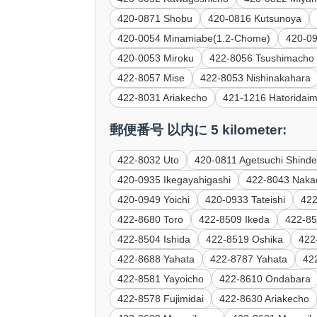
420-0871 Shobu
420-0816 Kutsunoya
420-0054 Minamiabe(1.2-Chome)
420-0
420-0053 Miroku
422-8056 Tsushimacho
422-8057 Mise
422-8053 Nishinakahara
422-8031 Ariakecho
421-1216 Hatoridai
郵便番号 以内に 5 kilometer:
422-8032 Uto
420-0811 Agetsuchi Shind
420-0935 Ikegayahigashi
422-8043 Nak
420-0949 Yoichi
420-0933 Tateishi
422
422-8680 Toro
422-8509 Ikeda
422-85
422-8504 Ishida
422-8519 Oshika
422
422-8688 Yahata
422-8787 Yahata
422
422-8581 Yayoicho
422-8610 Ondabara
422-8578 Fujimidai
422-8630 Ariakecho