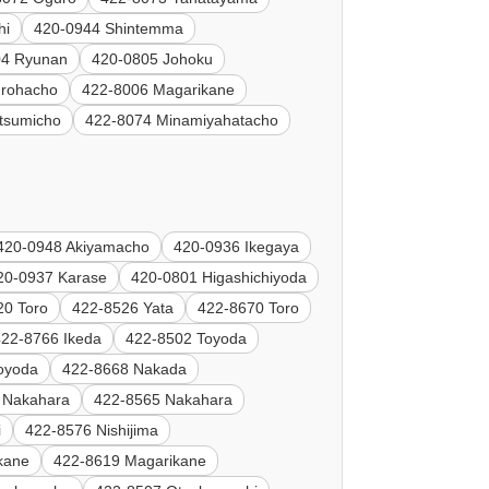
hi
420-0944 Shintemma
04 Ryunan
420-0805 Johoku
Irohacho
422-8006 Magarikane
tsumicho
422-8074 Minamiyahatacho
420-0948 Akiyamacho
420-0936 Ikegaya
20-0937 Karase
420-0801 Higashichiyoda
20 Toro
422-8526 Yata
422-8670 Toro
422-8766 Ikeda
422-8502 Toyoda
oyoda
422-8668 Nakada
 Nakahara
422-8565 Nakahara
i
422-8576 Nishijima
kane
422-8619 Magarikane