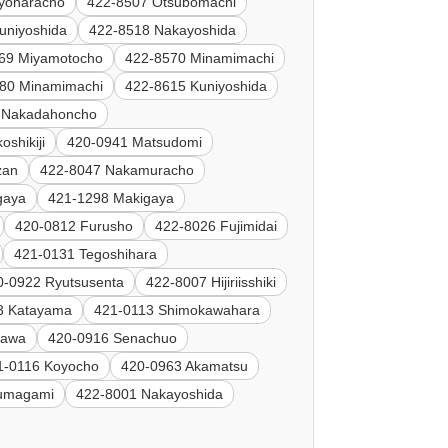
yoharacho
422-8507 Otsubomachi
uniyoshida
422-8518 Nakayoshida
69 Miyamotocho
422-8570 Minamimachi
80 Minamimachi
422-8615 Kuniyoshida
 Nakadahoncho
shikiji
420-0941 Matsudomi
zan
422-8047 Nakamuracho
gaya
421-1298 Makigaya
420-0812 Furusho
422-8026 Fujimidai
421-0131 Tegoshihara
0-0922 Ryutsusenta
422-8007 Hijiriisshiki
3 Katayama
421-0113 Shimokawahara
gawa
420-0916 Senachuo
1-0116 Koyocho
420-0963 Akamatsu
numagami
422-8001 Nakayoshida