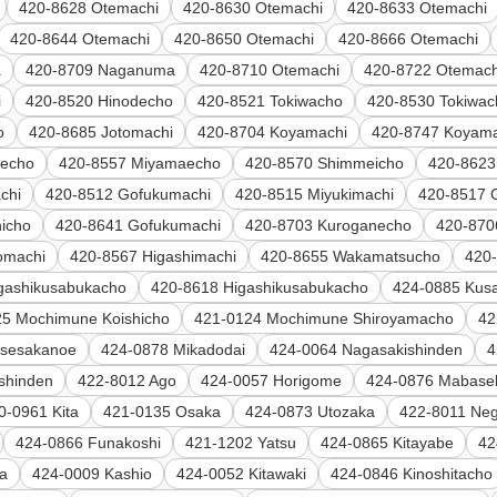
420-8628 Otemachi
420-8630 Otemachi
420-8633 Otemachi
420-8644 Otemachi
420-8650 Otemachi
420-8666 Otemachi
a
420-8709 Naganuma
420-8710 Otemachi
420-8722 Otemach
i
420-8520 Hinodecho
420-8521 Tokiwacho
420-8530 Tokiwac
o
420-8685 Jotomachi
420-8704 Koyamachi
420-8747 Koyama
aecho
420-8557 Miyamaecho
420-8570 Shimmeicho
420-8623
chi
420-8512 Gofukumachi
420-8515 Miyukimachi
420-8517 
icho
420-8641 Gofukumachi
420-8703 Kuroganecho
420-870
omachi
420-8567 Higashimachi
420-8655 Wakamatsucho
420-
gashikusabukacho
420-8618 Higashikusabukacho
424-0885 Kusa
25 Mochimune Koishicho
421-0124 Mochimune Shiroyamacho
42
sesakanoe
424-0878 Mikadodai
424-0064 Nagasakishinden
4
shinden
422-8012 Ago
424-0057 Horigome
424-0876 Mabasek
0-0961 Kita
421-0135 Osaka
424-0873 Utozaka
422-8011 Ne
424-0866 Funakoshi
421-1202 Yatsu
424-0865 Kitayabe
42
a
424-0009 Kashio
424-0052 Kitawaki
424-0846 Kinoshitacho