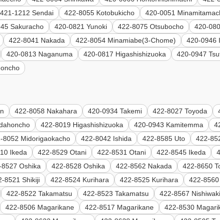
421-1212 Sendai
422-8055 Kotobukicho
420-0051 Minamitamac
945 Sakuracho
420-0821 Yunoki
422-8075 Otsubocho
420-08
422-8041 Nakada
422-8054 Minamiabe(3-Chome)
420-0946 
420-0813 Naganuma
420-0817 Higashishizuoka
420-0947 Tsu
moncho
en
422-8058 Nakahara
420-0934 Takemi
422-8027 Toyoda
adahoncho
422-8019 Higashishizuoka
420-0943 Kamitemma
4
-8052 Midorigaokacho
422-8042 Ishida
422-8585 Uto
422-85
10 Ikeda
422-8529 Otani
422-8531 Otani
422-8545 Ikeda
-8527 Oshika
422-8528 Oshika
422-8562 Nakada
422-8650 T
-8521 Shikiji
422-8524 Kurihara
422-8525 Kurihara
422-8560
422-8522 Takamatsu
422-8523 Takamatsu
422-8567 Nishiwak
422-8506 Magarikane
422-8517 Magarikane
422-8530 Magari