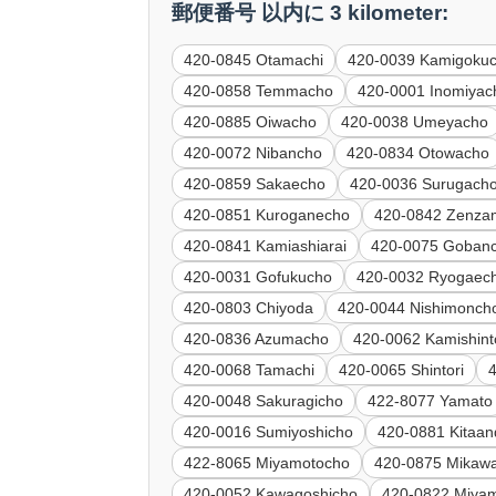
郵便番号 以内に 3 kilometer:
420-0845 Otamachi
420-0039 Kamigoku
420-0858 Temmacho
420-0001 Inomiyac
420-0885 Oiwacho
420-0038 Umeyacho
420-0072 Nibancho
420-0834 Otowacho
420-0859 Sakaecho
420-0036 Surugach
420-0851 Kuroganecho
420-0842 Zenza
420-0841 Kamiashiarai
420-0075 Goban
420-0031 Gofukucho
420-0032 Ryogaec
420-0803 Chiyoda
420-0044 Nishimonch
420-0836 Azumacho
420-0062 Kamishin
420-0068 Tamachi
420-0065 Shintori
420-0048 Sakuragicho
422-8077 Yamato
420-0016 Sumiyoshicho
420-0881 Kitaa
422-8065 Miyamotocho
420-0875 Mikaw
420-0052 Kawagoshicho
420-0822 Miya