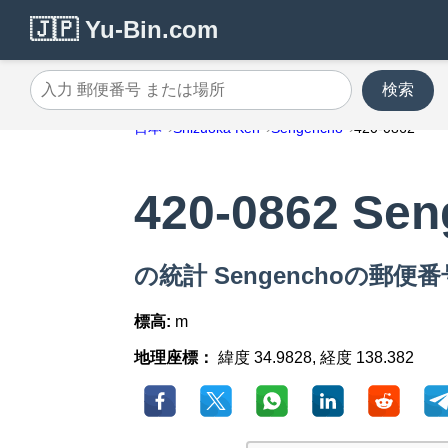
🇯🇵 Yu-Bin.com
検索
入力 郵便番号 または場所
日本
Shizuoka Ken
Sengencho
420-0862
420-0862 Se
の統計 Sengenchoの郵便番号 
標高:
m
地理座標：
緯度 34.9828, 経度 138.382