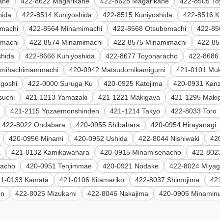
ane
422-8622 Magarikane
422-8628 Magarikane
422-8505 To
hida
422-8514 Kuniyoshida
422-8515 Kuniyoshida
422-8516 K
imachi
422-8564 Minamimachi
422-8568 Otsubomachi
422-85
imachi
422-8574 Minamimachi
422-8575 Minamimachi
422-85
shida
422-8666 Kuniyoshida
422-8677 Toyoharacho
422-8686
amihachimammachi
420-0942 Matsudomikamigumi
421-0101 Muko
goshi
422-0000 Suruga Ku
420-0925 Katojima
420-0931 Kan
suchi
421-1213 Yamazaki
421-1221 Makigaya
421-1295 Maki
421-2115 Yozaemonshinden
421-1214 Takyo
422-8033 Toro
422-8022 Ondabara
420-0955 Shibahara
420-0954 Hirayanagi
420-0956 Minami
420-0952 Ushida
422-8044 Nishiwaki
42
a
421-0132 Kamikawahara
420-0915 Minamisenacho
422-802
nacho
420-0951 Tenjimmae
420-0921 Nodake
422-8024 Miya
21-0133 Kamata
421-0106 Kitamariko
422-8037 Shimojima
42
en
422-8025 Mizukami
422-8046 Nakajima
420-0905 Minami