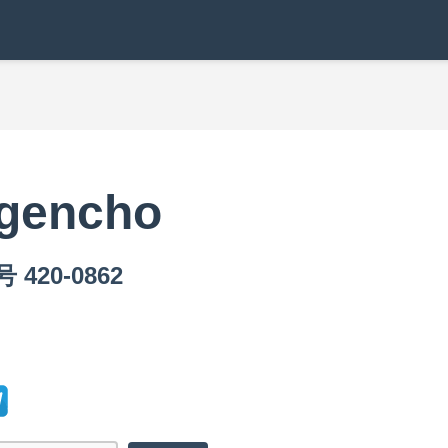
ngencho
420-0862