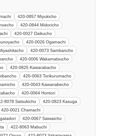
machi
420-0857 Miyukicho
moecho
420-0844 Midoricho
achi
420-0027 Daikucho
sunoyacho
420-0026 Ogamachi
Miyashitacho
420-0073 Sambancho
bancho
420-0006 Wakamatsucho
ho
420-0825 Kawarabacho
hibancho
420-0063 Torikurumacho
namicho
420-0043 Kawanabecho
tabacho
420-0064 Hontori
2-8078 Satsukicho
420-0823 Kasuga
420-0021 Chamachi
gatadori
420-0067 Saiwaicho
ta
422-8063 Mabuchi
8072 Oguro
422-8073 Yahatayama