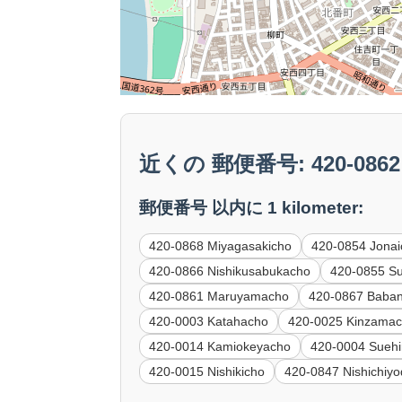
近くの 郵便番号: 420-0862 
郵便番号 以内に 1 kilometer:
420-0868 Miyagasakicho
420-0854 Jonai
420-0866 Nishikusabukacho
420-0855 S
420-0861 Maruyamacho
420-0867 Baba
420-0003 Katahacho
420-0025 Kinzamac
420-0014 Kamiokeyacho
420-0004 Suehi
420-0015 Nishikicho
420-0847 Nishichiy