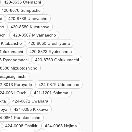
420-8636 Otemachi
420-8670 Sumpucho
i
420-8738 Umeyacho
ho
420-8580 Kutsunoya
chi
420-8507 Miyamaecho
 Kitabancho
420-8660 Urushiyama
Gofukumachi
420-8523 Ryutsusenta
6 Ryogaemachi
420-8760 Gofukumachi
8588 Mizuotoshicho
nagisugimichi
2-8013 Furuyado
424-0879 Udohoncho
24-0061 Ouchi
421-1201 Shimma
ita
424-0871 Uwahara
goya
424-0055 Kikkawa
4-0861 Funakoshicho
424-0008 Oshikiri
424-0063 Nojima