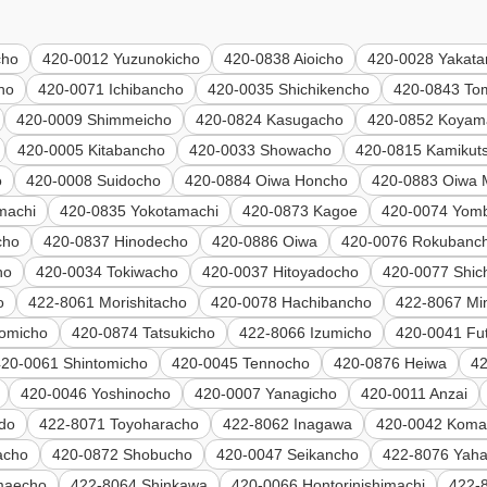
cho
420-0012 Yuzunokicho
420-0838 Aioicho
420-0028 Yakata
ho
420-0071 Ichibancho
420-0035 Shichikencho
420-0843 To
420-0009 Shimmeicho
420-0824 Kasugacho
420-0852 Koyam
420-0005 Kitabancho
420-0033 Showacho
420-0815 Kamikut
o
420-0008 Suidocho
420-0884 Oiwa Honcho
420-0883 Oiwa 
machi
420-0835 Yokotamachi
420-0873 Kagoe
420-0074 Yom
cho
420-0837 Hinodecho
420-0886 Oiwa
420-0076 Rokubanc
ho
420-0034 Tokiwacho
420-0037 Hitoyadocho
420-0077 Shic
o
422-8061 Morishitacho
420-0078 Hachibancho
422-8067 Mi
tomicho
420-0874 Tatsukicho
422-8066 Izumicho
420-0041 Fu
420-0061 Shintomicho
420-0045 Tennocho
420-0876 Heiwa
42
420-0046 Yoshinocho
420-0007 Yanagicho
420-0011 Anzai
ndo
422-8071 Toyoharacho
422-8062 Inagawa
420-0042 Koma
acho
420-0872 Shobucho
420-0047 Seikancho
422-8076 Yaha
maecho
422-8064 Shinkawa
420-0066 Hontorinishimachi
422-