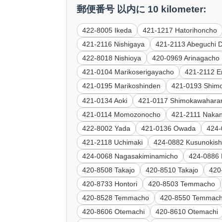
郵便番号 以内に 10 kilometer:
422-8005 Ikeda
421-1217 Hatorihoncho
421-2116 Nishigaya
421-2113 Abeguchi 
422-8018 Nishioya
420-0969 Arinagacho
421-0104 Marikoserigayacho
421-2112 E
421-0195 Marikoshinden
421-0193 Shim
421-0134 Aoki
421-0117 Shimokawahara
421-0114 Momozonocho
421-2111 Naka
422-8002 Yada
421-0136 Owada
424-
421-2118 Uchimaki
424-0882 Kusunokish
424-0068 Nagasakiminamicho
424-0886 
420-8508 Takajo
420-8510 Takajo
420
420-8733 Hontori
420-8503 Temmacho
420-8528 Temmacho
420-8550 Temmac
420-8606 Otemachi
420-8610 Otemachi