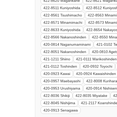
422-8620 Magarikane
422-8621 Magarik
422-8511 Kuniyoshida
422-8512 Kuniyos
422-8561 Tsushimacho
422-8563 Minam
422-8571 Minamimachi
422-8573 Minam
422-8633 Kuniyoshida
422-8654 Nakayo
422-8566 Nakanoshinden
422-8550 Min
420-0814 Naganumaminami
421-0102 Te
422-8051 Nakanoshinden
420-0810 Aget
421-1211 Shiino
421-0111 Marikoshinden
421-0112 Toshinden
420-0932 Toyochi
420-0923 Kawai
420-0924 Kawaishinden
420-0957 Maebayashi
422-8008 Kurihar
420-0953 Urushiyama
420-0914 Nishise
422-8036 Shikiji
422-8035 Miyatake
4
422-8045 Nishijima
421-2117 Koanshind
420-0913 Senagawa