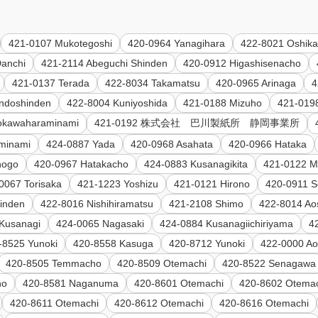
421-0107 Mukotegoshi
420-0964 Yanagihara
422-8021 Oshik
Danchi
421-2114 Abeguchi Shinden
420-0912 Higashisenacho
421-0137 Terada
422-8034 Takamatsu
420-0965 Arinaga
4
ndoshinden
422-8004 Kuniyoshida
421-0188 Mizuho
421-019
okawaharaminami
421-0192 株式会社 巴川製紙所 静岡事業所
minami
424-0887 Yada
420-0968 Asahata
420-0966 Hataka
nogo
420-0967 Hatakacho
424-0883 Kusanagikita
421-0122 
0067 Torisaka
421-1223 Yoshizu
421-0121 Hirono
420-0911 
inden
422-8016 Nishihiramatsu
421-2108 Shimo
422-8014 A
Kusanagi
424-0065 Nagasaki
424-0884 Kusanagiichiriyama
4
-8525 Yunoki
420-8558 Kasuga
420-8712 Yunoki
422-0000 Ao
420-8505 Temmacho
420-8509 Otemachi
420-8522 Senagawa
ho
420-8581 Naganuma
420-8601 Otemachi
420-8602 Otema
420-8611 Otemachi
420-8612 Otemachi
420-8616 Otemachi