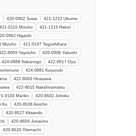
a
420-0902 Suwa
421-1222 Ubume
421-0115 Mizuho
421-1215 Hatori
20-0962 Higashi
8 Mizuho
421-0197 Tegoshihara
422-8009 Yayoicho
420-0906 Yakushi
424-0888 Nakanogo
422-8017 Oya
Mochimune
424-0881 Kusunoki
Sena
422-8003 Hirasawa
osawa
422-8015 Nakahiramatsu
21-0103 Mariko
420-8502 Johoku
i Ku
420-8538 Aioicho
420-8527 Kitaando
chi
420-8604 Jonaicho
420-8620 Otemachi