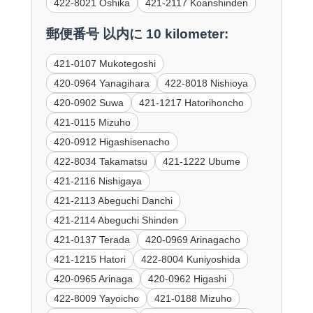
422-8021 Oshika
421-2117 Koanshinden
郵便番号 以内に 10 kilometer:
421-0107 Mukotegoshi
420-0964 Yanagihara
422-8018 Nishioya
420-0902 Suwa
421-1217 Hatorihoncho
421-0115 Mizuho
420-0912 Higashisenacho
422-8034 Takamatsu
421-1222 Ubume
421-2116 Nishigaya
421-2113 Abeguchi Danchi
421-2114 Abeguchi Shinden
421-0137 Terada
420-0969 Arinagacho
421-1215 Hatori
422-8004 Kuniyoshida
420-0965 Arinaga
420-0962 Higashi
422-8009 Yayoicho
421-0188 Mizuho