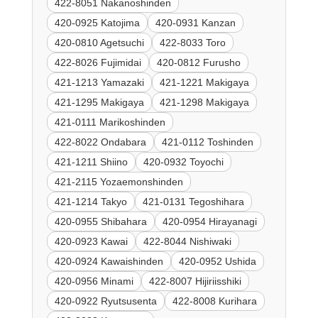
422-8051 Nakanoshinden
420-0925 Katojima
420-0931 Kanzan
420-0810 Agetsuchi
422-8033 Toro
422-8026 Fujimidai
420-0812 Furusho
421-1213 Yamazaki
421-1221 Makigaya
421-1295 Makigaya
421-1298 Makigaya
421-0111 Marikoshinden
422-8022 Ondabara
421-0112 Toshinden
421-1211 Shiino
420-0932 Toyochi
421-2115 Yozaemonshinden
421-1214 Takyo
421-0131 Tegoshihara
420-0955 Shibahara
420-0954 Hirayanagi
420-0923 Kawai
422-8044 Nishiwaki
420-0924 Kawaishinden
420-0952 Ushida
420-0956 Minami
422-8007 Hijiriisshiki
420-0922 Ryutsusenta
422-8008 Kurihara