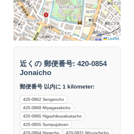
Leaflet
近くの 郵便番号: 420-0854
Jonaicho
郵便番号 以内に 1 kilometer:
420-0862 Sengencho
420-0868 Miyagasakicho
420-0865 Higashikusabukacho
420-0855 Sumpujokoen
420-0864 Hasecho
420-0831 Mizuochicho