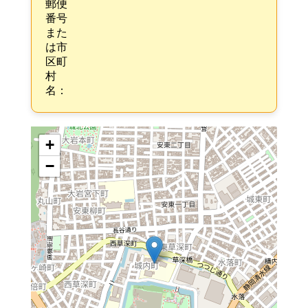
郵便
番号
また
は市
区町
村
名：
+
−