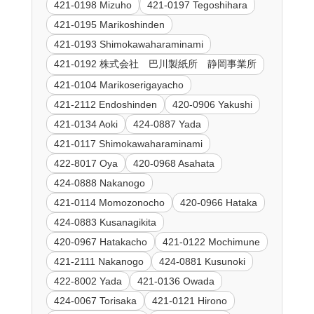
421-0198 Mizuho
421-0197 Tegoshihara
421-0195 Marikoshinden
421-0193 Shimokawaharaminami
421-0192 株式会社 巴川製紙所 静岡事業所
421-0104 Marikoserigayacho
421-2112 Endoshinden
420-0906 Yakushi
421-0134 Aoki
424-0887 Yada
421-0117 Shimokawaharaminami
422-8017 Oya
420-0968 Asahata
424-0888 Nakanogo
421-0114 Momozonocho
420-0966 Hataka
424-0883 Kusanagikita
420-0967 Hatakacho
421-0122 Mochimune
421-2111 Nakanogo
424-0881 Kusunoki
422-8002 Yada
421-0136 Owada
424-0067 Torisaka
421-0121 Hirono