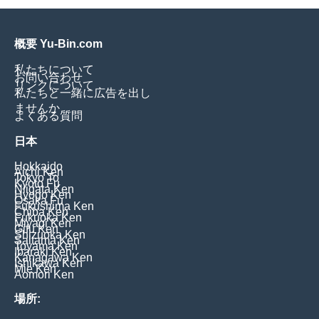
概要 Yu-Bin.com
私たちについて
お問い合わせ
リンクについて
私たちと一緒に広告を出し
ませんか
よくある質問
日本
Hokkaido
Aichi Ken
Tokyo To
Kyoto Fu
Niigata Ken
Hyogo Ken
Osaka Fu
Fukushima Ken
Chiba Ken
Fukuoka Ken
Miyagi Ken
Gifu Ken
Shizuoka Ken
Saitama Ken
Toyama Ken
Ibaraki Ken
Kanagawa Ken
Ishikawa Ken
Mie Ken
Aomori Ken
場所: