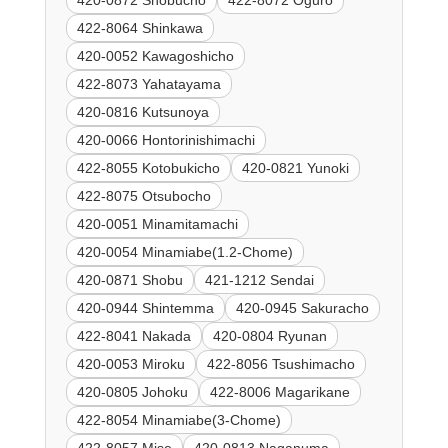
422-8064 Shinkawa
420-0052 Kawagoshicho
422-8073 Yahatayama
420-0816 Kutsunoya
420-0066 Hontorinishimachi
422-8055 Kotobukicho
420-0821 Yunoki
422-8075 Otsubocho
420-0051 Minamitamachi
420-0054 Minamiabe(1.2-Chome)
420-0871 Shobu
421-1212 Sendai
420-0944 Shintemma
420-0945 Sakuracho
422-8041 Nakada
420-0804 Ryunan
420-0053 Miroku
422-8056 Tsushimacho
420-0805 Johoku
422-8006 Magarikane
422-8054 Minamiabe(3-Chome)
422-8057 Mise
420-0813 Naganuma