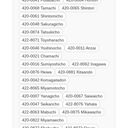
420-0068 Tamachi
420-0065 Shintori
420-0061 Shintomicho
420-0048 Sakuragicho
420-0874 Tatsukicho
422-8071 Toyoharacho
420-0046 Yoshinocho
420-0011 Anzai
420-0021 Chamachi
420-0016 Sumiyoshicho
422-8062 Inagawa
420-0876 Heiwa
420-0881 Kitaando
420-0042 Komagatadori
422-8065 Miyamotocho
420-0007 Yanagicho
420-0067 Saiwaicho
420-0047 Seikancho
422-8076 Yahata
422-8063 Mabuchi
420-0875 Mikawacho
420-0822 Miyamaecho
420-0872 Shobucho
422-8072 Oguro