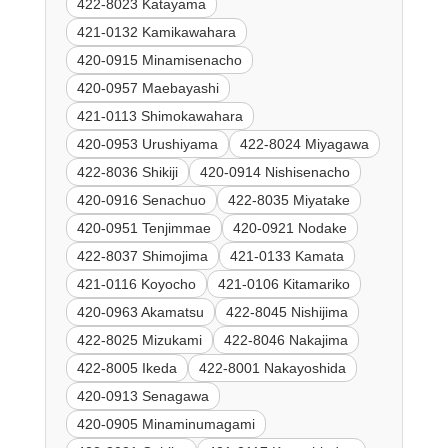
422-8023 Katayama
421-0132 Kamikawahara
420-0915 Minamisenacho
420-0957 Maebayashi
421-0113 Shimokawahara
420-0953 Urushiyama
422-8024 Miyagawa
422-8036 Shikiji
420-0914 Nishisenacho
420-0916 Senachuo
422-8035 Miyatake
420-0951 Tenjimmae
420-0921 Nodake
422-8037 Shimojima
421-0133 Kamata
421-0116 Koyocho
421-0106 Kitamariko
420-0963 Akamatsu
422-8045 Nishijima
422-8025 Mizukami
422-8046 Nakajima
422-8005 Ikeda
422-8001 Nakayoshida
420-0913 Senagawa
420-0905 Minaminumagami