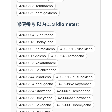
420-0858 Temmacho
420-0039 Kamigokucho
郵便番号 以内に 3 kilometer:
420-0004 Suehirocho
420-0018 Dodayucho
420-0002 Zaimokucho
420-0015 Nishikicho
420-0017 Aoicho
420-0843 Tomoecho
420-0028 Yakatamachi
420-0035 Shichikencho
420-0844 Midoricho
420-0012 Yuzunokicho
420-0824 Kasugacho
420-0852 Koyamachi
420-0834 Otowacho
420-0071 Ichibancho
420-0038 Umeyacho
420-0033 Showacho
420-0859 Sakaecho
420-0001 Inomiyacho
420-0027 Daikucho