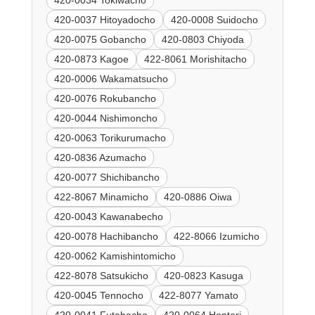
420-0037 Hitoyadocho
420-0008 Suidocho
420-0075 Gobancho
420-0803 Chiyoda
420-0873 Kagoe
422-8061 Morishitacho
420-0006 Wakamatsucho
420-0076 Rokubancho
420-0044 Nishimoncho
420-0063 Torikurumacho
420-0836 Azumacho
420-0077 Shichibancho
422-8067 Minamicho
420-0886 Oiwa
420-0043 Kawanabecho
420-0078 Hachibancho
422-8066 Izumicho
420-0062 Kamishintomicho
422-8078 Satsukicho
420-0823 Kasuga
420-0045 Tennocho
422-8077 Yamato
420-0041 Futabacho
420-0064 Hontori