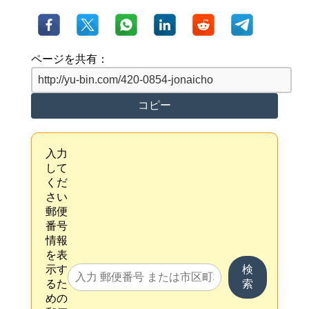
ページを共有：
コピー
入力
して
くだ
さい
郵便
番号
情報
を表
示す
検
るた
索
めの