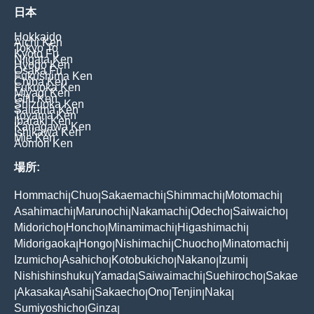
日本
Hokkaido
Aichi Ken
Tokyo To
Kyoto Fu
Niigata Ken
Hyogo Ken
Osaka Fu
Fukushima Ken
Chiba Ken
Fukuoka Ken
Miyagi Ken
Gifu Ken
Shizuoka Ken
Saitama Ken
Toyama Ken
Ibaraki Ken
Kanagawa Ken
Ishikawa Ken
Mie Ken
Aomori Ken
場所:
Hommachi
Chuo
Sakaemachi
Shimmachi
Motomachi
|
|
|
|
|
Asahimachi
Marunochi
Nakamachi
Odecho
Saiwaicho
|
|
|
|
|
Midoricho
Honcho
Minamimachi
Higashimachi
|
|
|
|
Midorigaoka
Hongo
Nishimachi
Chuocho
Minatomachi
|
|
|
|
|
Izumicho
Asahicho
Kotobukicho
Nakano
Izumi
|
|
|
|
|
Nishishinshuku
Yamada
Saiwaimachi
Suehirocho
Sakae
|
|
|
|
Akasaka
Asahi
Sakaecho
Ono
Tenjin
Naka
|
|
|
|
|
|
|
Sumiyoshicho
Ginza
|
|