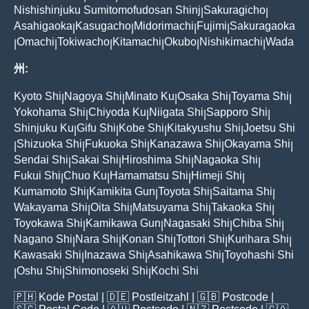
Nishishinjuku Sumitomofudosan Shinj
Sakuragicho
|
|
Asahigaoka
Kasugacho
Midorimachi
Fujimi
Sakuragaoka
|
|
|
|
Omachi
Tokiwacho
Kitamachi
Okubo
Nishikimachi
Wada
|
|
|
|
|
|
州:
Kyoto Shi
Nagoya Shi
Minato Ku
Osaka Shi
Toyama Shi
|
|
|
|
|
Yokohama Shi
Chiyoda Ku
Niigata Shi
Sapporo Shi
|
|
|
|
Shinjuku Ku
Gifu Shi
Kobe Shi
Kitakyushu Shi
Joetsu Shi
|
|
|
|
Shizuoka Shi
Fukuoka Shi
Kanazawa Shi
Okayama Shi
|
|
|
|
|
Sendai Shi
Sakai Shi
Hiroshima Shi
Nagaoka Shi
|
|
|
|
Fukui Shi
Chuo Ku
Hamamatsu Shi
Himeji Shi
|
|
|
|
Kumamoto Shi
Kamikita Gun
Toyota Shi
Saitama Shi
|
|
|
|
Wakayama Shi
Oita Shi
Matsuyama Shi
Takaoka Shi
|
|
|
|
Toyokawa Shi
Kamikawa Gun
Nagasaki Shi
Chiba Shi
|
|
|
|
Nagano Shi
Nara Shi
Konan Shi
Tottori Shi
Kurihara Shi
|
|
|
|
|
Kawasaki Shi
Inazawa Shi
Asahikawa Shi
Toyohashi Shi
|
|
|
Oshu Shi
Shimonoseki Shi
Kochi Shi
|
|
|
🇵🇭
Kode Postal
| 🇩🇪
Postleitzahl
| 🇬🇧
Postcode
|