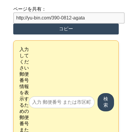
ページを共有：
コピー
入力
して
くだ
さい
郵便
番号
情報
を表
示す
検
るた
索
めの
郵便
番号
また