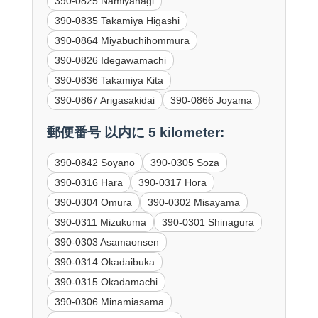
390-0825 Namiyanagi
390-0835 Takamiya Higashi
390-0864 Miyabuchihommura
390-0826 Idegawamachi
390-0836 Takamiya Kita
390-0867 Arigasakidai
390-0866 Joyama
郵便番号 以内に 5 kilometer:
390-0842 Soyano
390-0305 Soza
390-0316 Hara
390-0317 Hora
390-0304 Omura
390-0302 Misayama
390-0311 Mizukuma
390-0301 Shinagura
390-0303 Asamaonsen
390-0314 Okadaibuka
390-0315 Okadamachi
390-0306 Minamiasama