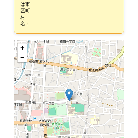
は市
区町
村
名：
+
−