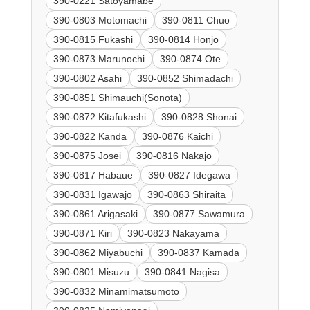
390-0221 Satoyamabe
390-0803 Motomachi
390-0811 Chuo
390-0815 Fukashi
390-0814 Honjo
390-0873 Marunochi
390-0874 Ote
390-0802 Asahi
390-0852 Shimadachi
390-0851 Shimauchi(Sonota)
390-0872 Kitafukashi
390-0828 Shonai
390-0822 Kanda
390-0876 Kaichi
390-0875 Josei
390-0816 Nakajo
390-0817 Habaue
390-0827 Idegawa
390-0831 Igawajo
390-0863 Shiraita
390-0861 Arigasaki
390-0877 Sawamura
390-0871 Kiri
390-0823 Nakayama
390-0862 Miyabuchi
390-0837 Kamada
390-0801 Misuzu
390-0841 Nagisa
390-0832 Minamimatsumoto