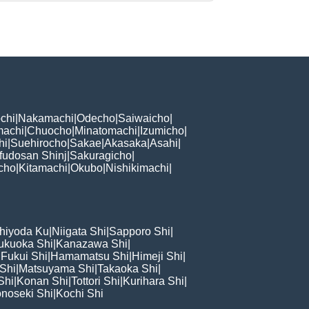
chi
|
Nakamachi
|
Odecho
|
Saiwaicho
|
machi
|
Chuocho
|
Minatomachi
|
Izumicho
|
hi
|
Suehirocho
|
Sakae
|
Akasaka
|
Asahi
|
fudosan Shinj
|
Sakuragicho
|
cho
|
Kitamachi
|
Okubo
|
Nishikimachi
|
hiyoda Ku
|
Niigata Shi
|
Sapporo Shi
|
ukuoka Shi
|
Kanazawa Shi
|
|
Fukui Shi
|
Hamamatsu Shi
|
Himeji Shi
|
 Shi
|
Matsuyama Shi
|
Takaoka Shi
|
Shi
|
Konan Shi
|
Tottori Shi
|
Kurihara Shi
|
noseki Shi
|
Kochi Shi