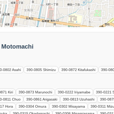
Motomachi
0-0802 Asahi
390-0805 Shimizu
390-0872 Kitafukashi
390-080
871 Kiri
390-0873 Marunochi
390-0222 Iriyamabe
390-0221 
0-0811 Chuo
390-0861 Arigasaki
390-0813 Uzuhashi
390-087
17 Hora
390-0304 Omura
390-0302 Misayama
390-0311 Miz
buka
390-0315 Okadamachi
390-0306 Minamiasama
390-031