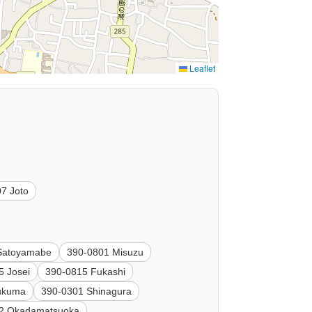
Leaflet
7 Joto
Satoyamabe
390-0801 Misuzu
5 Josei
390-0815 Fukashi
ukuma
390-0301 Shinagura
2 Okadamatsuoka