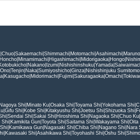
i
|
Chuo
|
Sakaemachi
|
Shimmachi
|
Motomachi
|
Asahimachi
|
Maruno
Honcho
|
Minamimachi
|
Higashimachi
|
Midorigaoka
|
Hongo
|
Nishi
Kotobukicho
|
Nakano
|
Izumi
|
Nishishinshuku
|
Yamada
|
Saiwaimac
Ono
|
Tenjin
|
Naka
|
Sumiyoshicho
|
Ginza
|
Nishishinjuku Sumitomo
ka
|
Kasugacho
|
Midorimachi
|
Fujimi
|
Sakuragaoka
|
Omachi
|
Tokiwa
Nagoya Shi
|
Minato Ku
|
Osaka Shi
|
Toyama Shi
|
Yokohama Shi
|
C
Ku
|
Gifu Shi
|
Kobe Shi
|
Kitakyushu Shi
|
Joetsu Shi
|
Shizuoka Shi
|
F
Shi
|
Sendai Shi
|
Sakai Shi
|
Hiroshima Shi
|
Nagaoka Shi
|
Chuo Ku
 Shi
|
Kamikita Gun
|
Toyota Shi
|
Saitama Shi
|
Wakayama Shi
|
Oita
Shi
|
Kamikawa Gun
|
Nagasaki Shi
|
Chiba Shi
|
Nagano Shi
|
Nara 
hi
|
Kawasaki Shi
|
Asahikawa Shi
|
Toyohashi Shi
|
Oshu Shi
|
Shimo