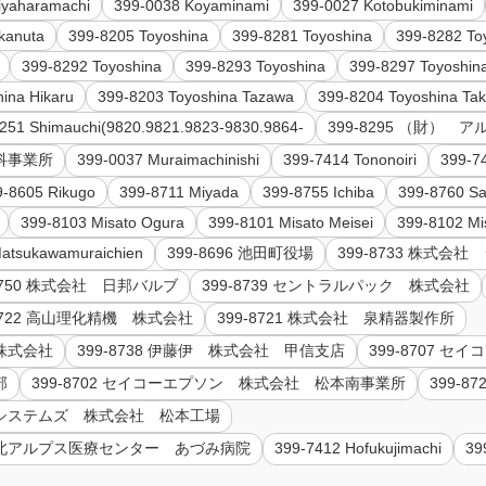
iyaharamachi
399-0038 Koyaminami
399-0027 Kotobukiminami
kanuta
399-8205 Toyoshina
399-8281 Toyoshina
399-8282 To
399-8292 Toyoshina
399-8293 Toyoshina
399-8297 Toyoshin
ina Hikaru
399-8203 Toyoshina Tazawa
399-8204 Toyoshina Tak
251 Shimauchi(9820.9821.9823-9830.9864-
399-8295 （財）
豊科事業所
399-0037 Muraimachinishi
399-7414 Tononoiri
399-7
9-8605 Rikugo
399-8711 Miyada
399-8755 Ichiba
399-8760 S
399-8103 Misato Ogura
399-8101 Misato Meisei
399-8102 Mi
atsukawamuraichien
399-8696 池田町役場
399-8733 株式会
-8750 株式会社 日邦バルブ
399-8739 セントラルパック 株式会社
-8722 高山理化精機 株式会社
399-8721 株式会社 泉精器製作所
 株式会社
399-8738 伊藤伊 株式会社 甲信支店
399-8707 
部
399-8702 セイコーエプソン 株式会社 松本南事業所
399-
ィブシステムズ 株式会社 松本工場
会 北アルプス医療センター あづみ病院
399-7412 Hofukujimachi
39