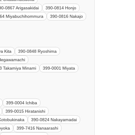
90-0867 Arigasakidai
390-0814 Honjo
864 Miyabuchihommura
390-0816 Nakajo
a Kita
390-0848 Ryoshima
Idegawamachi
3 Takamiya Minami
399-0001 Miyata
399-0004 Ichiba
399-0015 Hiratanishi
Kotobukinaka
390-0824 Nakayamadai
oyoka
399-7416 Nanaarashi