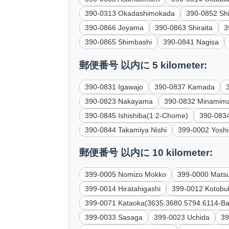
390-0313 Okadashimokada
390-0852 Sh
390-0866 Joyama
390-0863 Shiraita
3
390-0865 Shimbashi
390-0841 Nagisa
郵便番号 以内に 5 kilometer:
390-0831 Igawajo
390-0837 Kamada
390-0823 Nakayama
390-0832 Minamim
390-0845 Ishishiba(1.2-Chome)
390-083
390-0844 Takamiya Nishi
399-0002 Yosh
郵便番号 以内に 10 kilometer:
399-0005 Nomizo Mokko
399-0000 Mats
399-0014 Hiratahigashi
399-0012 Kotobuk
399-0071 Kataoka(3635.3680.5794.6114-Ba
399-0033 Sasaga
399-0023 Uchida
39