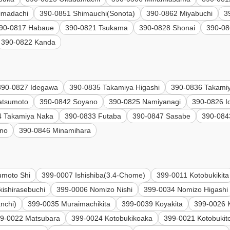
imadachi
390-0851 Shimauchi(Sonota)
390-0862 Miyabuchi
3
90-0817 Habaue
390-0821 Tsukama
390-0828 Shonai
390-0
390-0822 Kanda
390-0827 Idegawa
390-0835 Takamiya Higashi
390-0836 Takamiy
atsumoto
390-0842 Soyano
390-0825 Namiyanagi
390-0826 
4 Takamiya Naka
390-0833 Futaba
390-0847 Sasabe
390-084
ino
390-0846 Minamihara
umoto Shi
399-0007 Ishishiba(3.4-Chome)
399-0011 Kotobukikita
ishirasebuchi
399-0006 Nomizo Nishi
399-0034 Nomizo Higashi
nchi)
399-0035 Muraimachikita
399-0039 Koyakita
399-0026 
9-0022 Matsubara
399-0024 Kotobukikoaka
399-0021 Kotobukit