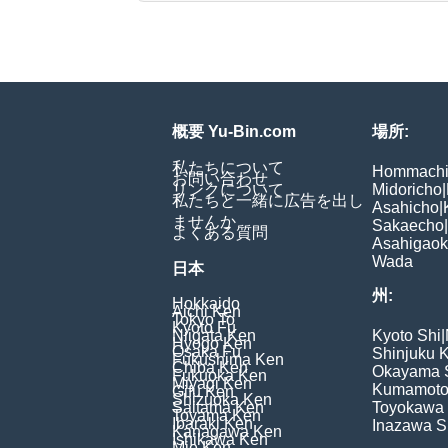
概要 Yu-Bin.com
場所:
私たちについて
Hommach
お問い合わせ
リンクについて
Midoricho
|
私たちと一緒に広告を出し
Asahicho
|
ませんか
Sakaecho
|
よくある質問
Asahigao
Wada
日本
州:
Hokkaido
Aichi Ken
Tokyo To
Kyoto Fu
Niigata Ken
Kyoto Shi
|
Hyogo Ken
Osaka Fu
Shinjuku 
Fukushima Ken
Chiba Ken
Okayama 
Fukuoka Ken
Miyagi Ken
Kumamoto
Gifu Ken
Shizuoka Ken
Saitama Ken
Toyokawa 
Toyama Ken
Ibaraki Ken
Inazawa S
Kanagawa Ken
Ishikawa Ken
Mie Ken