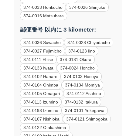
374-0033 Horikucho
374-0026 Shinjuku
374-0016 Matsubara
郵便番号 以内に 3 kilometer:
374-0036 Suwacho
374-0028 Chiyodacho
374-0027 Fujimicho
374-0123 Iino
374-0111 Ebise
374-0131 Okura
374-0133 Iwata
374-0024 Honcho
374-0102 Hanare
374-0103 Hosoya
374-0104 Onimba
374-0134 Momiya
374-0105 Omagari
374-0112 Asahino
374-0113 Izumino
374-0132 Itakura
374-0193 Izumino
374-0101 Yokegawa
374-0107 Nishioka
374-0121 Shimogoka
374-0122 Otakashima
374-0100 Itakura Machi