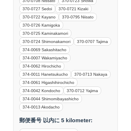
370-0708 Nissato
370-0723 Showa
370-0727 Sedoi
370-0721 Kizaki
370-0722 Kayano
370-0795 Niisato
370-0726 Kamigoka
370-0725 Kaminakamori
370-0724 Shimonakamori
370-0707 Tajima
374-0069 Sakashitacho
374-0007 Wakamiyacho
374-0062 Hirochicho
374-0011 Hanetsukucho
370-0713 Nakaya
374-0061 Higashihirochicho
374-0042 Kondocho
370-0712 Yajima
374-0044 Shimomibayashicho
374-0013 Akodacho
郵便番号 以内に 5 kilometer: