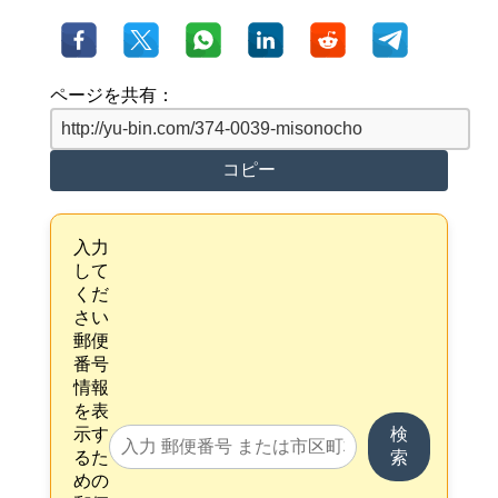
ページを共有：
コピー
入力
して
くだ
さい
郵便
番号
情報
を表
示す
検
るた
索
めの