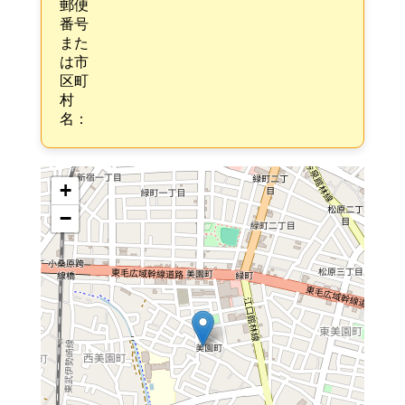
郵便
番号
また
は市
区町
村
名：
+
−