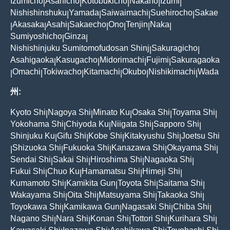
Izumicho
Asahicho
Kotobukicho
Nakano
Izumi
|
|
|
|
|
Nishishinshuku
Yamada
Saiwaimachi
Suehirocho
Sakae
|
|
|
|
Akasaka
Asahi
Sakaecho
Ono
Tenjin
Naka
|
|
|
|
|
|
|
Sumiyoshicho
Ginza
|
|
Nishishinjuku Sumitomofudosan Shinj
Sakuragicho
|
|
Asahigaoka
Kasugacho
Midorimachi
Fujimi
Sakuragaoka
|
|
|
|
Omachi
Tokiwacho
Kitamachi
Okubo
Nishikimachi
Wada
|
|
|
|
|
|
州:
Kyoto Shi
Nagoya Shi
Minato Ku
Osaka Shi
Toyama Shi
|
|
|
|
|
Yokohama Shi
Chiyoda Ku
Niigata Shi
Sapporo Shi
|
|
|
|
Shinjuku Ku
Gifu Shi
Kobe Shi
Kitakyushu Shi
Joetsu Shi
|
|
|
|
Shizuoka Shi
Fukuoka Shi
Kanazawa Shi
Okayama Shi
|
|
|
|
|
Sendai Shi
Sakai Shi
Hiroshima Shi
Nagaoka Shi
|
|
|
|
Fukui Shi
Chuo Ku
Hamamatsu Shi
Himeji Shi
|
|
|
|
Kumamoto Shi
Kamikita Gun
Toyota Shi
Saitama Shi
|
|
|
|
Wakayama Shi
Oita Shi
Matsuyama Shi
Takaoka Shi
|
|
|
|
Toyokawa Shi
Kamikawa Gun
Nagasaki Shi
Chiba Shi
|
|
|
|
Nagano Shi
Nara Shi
Konan Shi
Tottori Shi
Kurihara Shi
|
|
|
|
|