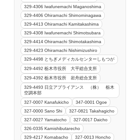
329-4306 Iwafunemachi Maganoshima
329-4406 Ohiramachi Shimominagawa
329-4413 Ohiramachi Kamitakashima
329-4308 Iwafunemachi Shimotsubara
329-4414 Ohiramachi Shimotakashima
329-4423 Ohiramachi Nishimizushiro
329-4498 とちぎメディカルセンターしもつが
329-4492 栃木市役所 大平総合支所
329-4392 栃木市役所 岩舟総合支所
329-4493 日立アプライアンス （株） 栃木
空調本部
327-0007 Kanafukicho
347-0001 Ogoe
327-0000 Sano Shi
327-0821 Takahagicho
327-0027 Yamatocho
327-0017 Daicho
326-0335 Kamishibutarecho
329-4217 Komabacho
327-0013 Honcho