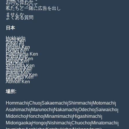
お問い合わせ
リンクについて
私たちと一緒に広告を出し
ませんか
よくある質問
日本
Hokkaido
Aichi Ken
Tokyo To
Kyoto Fu
Niigata Ken
Hyogo Ken
Osaka Fu
Fukushima Ken
Chiba Ken
Fukuoka Ken
Miyagi Ken
Gifu Ken
Shizuoka Ken
Saitama Ken
Toyama Ken
Ibaraki Ken
Kanagawa Ken
Ishikawa Ken
Mie Ken
Aomori Ken
場所:
Hommachi
Chuo
Sakaemachi
Shimmachi
Motomachi
|
|
|
|
|
Asahimachi
Marunochi
Nakamachi
Odecho
Saiwaicho
|
|
|
|
|
Midoricho
Honcho
Minamimachi
Higashimachi
|
|
|
|
Midorigaoka
Hongo
Nishimachi
Chuocho
Minatomachi
|
|
|
|
|