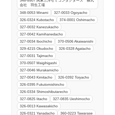
348-8507 関東三洋セミコンダクターズ 株式
会社 羽生工場
348-0053 Minami
327-0033 Ogoyacho
326-0324 Kubotacho
374-0001 Oshimacho
327-0032 Kanezukacho
327-0042 Kamihanedacho
327-0034 Ibochicho
370-0506 Akaiwanishi
329-4215 Okudocho
326-0328 Agatacho
327-0031 Tajimacho
370-0507 Maigihigashi
327-0046 Murakamicho
327-0043 Kimitacho
326-0392 Toiyacho
326-0395 Fukutomishincho
326-0334 Shimoshibutarecho
327-0825 Iitacho
327-0835 Ueshimocho
326-0013 Kawasakicho
326-0321 Yanadacho
360-0223 Tawarase