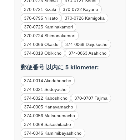
370-0723 Showa
370-0727 Sedoi
370-0721 Kizaki
370-0722 Kayano
370-0795 Niisato
370-0726 Kamigoka
370-0725 Kaminakamori
370-0724 Shimonakamori
374-0066 Okaido
374-0068 Daijukucho
374-0019 Obikicho
374-0063 Asahicho
郵便番号 以内に 5 kilometer:
374-0014 Akodahoncho
374-0021 Sedoyacho
374-0022 Kaboshicho
370-0707 Tajima
374-0005 Hanayamacho
374-0056 Matsunumacho
374-0069 Sakashitacho
374-0046 Kamimibayashicho