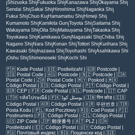
Shizuoka Shi
Fukuoka Shi
Kanazawa Shi
Okayama Shi
|
|
|
|
|
Sendai Shi
Sakai Shi
Hiroshima Shi
Nagaoka Shi
|
|
|
|
Fukui Shi
Chuo Ku
Hamamatsu Shi
Himeji Shi
|
|
|
|
Kumamoto Shi
Kamikita Gun
Toyota Shi
Saitama Shi
|
|
|
|
Wakayama Shi
Oita Shi
Matsuyama Shi
Takaoka Shi
|
|
|
|
Toyokawa Shi
Kamikawa Gun
Nagasaki Shi
Chiba Shi
|
|
|
|
Nagano Shi
Nara Shi
Konan Shi
Tottori Shi
Kurihara Shi
|
|
|
|
|
Kawasaki Shi
Inazawa Shi
Toyohashi Shi
Asahikawa Shi
|
|
|
Oshu Shi
Shimonoseki Shi
Kochi Shi
|
|
|
🇵🇭
Kode Postal
| 🇩🇪
Postleitzahl
| 🇬🇧
Postcode
|
🇸🇬
Postal Code
| 🇦🇺
Postcode
| 🇳🇿
Postcode
| 🇨🇦
Postal Code
| 🇿🇦
Postal Code
| 🇲🇾
Poskod
| 🇲🇽
Código Postal
| 🇪🇸
Código Postal
| 🇵🇹
Código Postal
|
🇧🇷
CEP
| 🇫🇷
Code Postal
| 🇳🇱
Postcode
| 🇮🇹
CAP
| 🇹🇭
รหัสไปรษณีย์
| 🇵🇰
پوسٹل کوڈ
| 🇮🇳
पिन कोड
| 🇨🇴
Código Postal
| 🇦🇷
Código Postal
| 🇰🇷
우편번호
| 🇹🇷
Posta Kodu
| 🇵🇱
Kod Pocztowy
| 🇷🇴
Cod Poștal
| 🇫🇮
Postinumero
| 🇵🇪
Código Postal
| 🇨🇱
Código Postal
|
🇺🇸
ZIP Code
| 🇯🇵
郵便番号
| 🇦🇹
PLZ
| 🇨🇭
Postleitzahl
| 🇪🇨
Código Postal
| 🇺🇾
Código Postal
|
🇷🇺
Почтовый индекс
| 🇧🇬
Пощенски код
| 🇸🇪