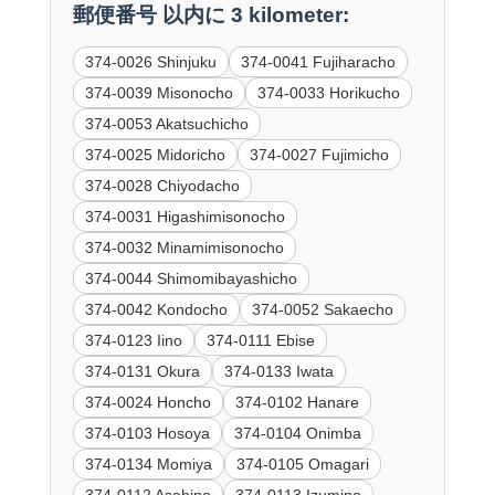
郵便番号 以内に 3 kilometer:
374-0026 Shinjuku
374-0041 Fujiharacho
374-0039 Misonocho
374-0033 Horikucho
374-0053 Akatsuchicho
374-0025 Midoricho
374-0027 Fujimicho
374-0028 Chiyodacho
374-0031 Higashimisonocho
374-0032 Minamimisonocho
374-0044 Shimomibayashicho
374-0042 Kondocho
374-0052 Sakaecho
374-0123 Iino
374-0111 Ebise
374-0131 Okura
374-0133 Iwata
374-0024 Honcho
374-0102 Hanare
374-0103 Hosoya
374-0104 Onimba
374-0134 Momiya
374-0105 Omagari
374-0112 Asahino
374-0113 Izumino