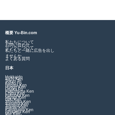
概要 Yu-Bin.com
私たちについて
お問い合わせ
リンクについて
私たちと一緒に広告を出し
ませんか
よくある質問
日本
Hokkaido
Aichi Ken
Tokyo To
Kyoto Fu
Niigata Ken
Hyogo Ken
Osaka Fu
Fukushima Ken
Chiba Ken
Fukuoka Ken
Miyagi Ken
Gifu Ken
Shizuoka Ken
Saitama Ken
Toyama Ken
Ibaraki Ken
Kanagawa Ken
Ishikawa Ken
Mie Ken