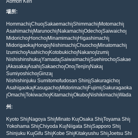
Aomori Ken
場所:
Hommachi
Chuo
Sakaemachi
Shimmachi
Motomachi
|
|
|
|
|
Asahimachi
Marunochi
Nakamachi
Odecho
Saiwaicho
|
|
|
|
|
Midoricho
Honcho
Minamimachi
Higashimachi
|
|
|
|
Midorigaoka
Hongo
Nishimachi
Chuocho
Minatomachi
|
|
|
|
|
Izumicho
Asahicho
Kotobukicho
Nakano
Izumi
|
|
|
|
|
Nishishinshuku
Yamada
Saiwaimachi
Suehirocho
Sakae
|
|
|
|
Akasaka
Asahi
Sakaecho
Ono
Tenjin
Naka
|
|
|
|
|
|
|
Sumiyoshicho
Ginza
|
|
Nishishinjuku Sumitomofudosan Shinj
Sakuragicho
|
|
Asahigaoka
Kasugacho
Midorimachi
Fujimi
Sakuragaoka
|
|
|
|
Omachi
Tokiwacho
Kitamachi
Okubo
Nishikimachi
Wada
|
|
|
|
|
|
州:
Kyoto Shi
Nagoya Shi
Minato Ku
Osaka Shi
Toyama Shi
|
|
|
|
|
Yokohama Shi
Chiyoda Ku
Niigata Shi
Sapporo Shi
|
|
|
|
Shinjuku Ku
Gifu Shi
Kobe Shi
Kitakyushu Shi
Joetsu Shi
|
|
|
|