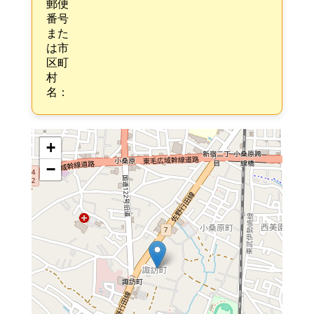
郵便
番号
また
は市
区町
村
名：
+
−