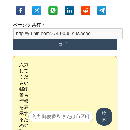
ページを共有：
コピー
入力
して
くだ
さい
郵便
番号
情報
を表
示す
検
るた
索
めの