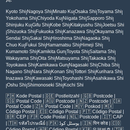
Kyoto Shi
Nagoya Shi
Minato Ku
Osaka Shi
Toyama Shi
|
|
|
|
|
Yokohama Shi
Chiyoda Ku
Niigata Shi
Sapporo Shi
|
|
|
|
Shinjuku Ku
Gifu Shi
Kobe Shi
Kitakyushu Shi
Joetsu Shi
|
|
|
|
Shizuoka Shi
Fukuoka Shi
Kanazawa Shi
Okayama Shi
|
|
|
|
|
Sendai Shi
Sakai Shi
Hiroshima Shi
Nagaoka Shi
|
|
|
|
Chuo Ku
Fukui Shi
Hamamatsu Shi
Himeji Shi
|
|
|
|
Kumamoto Shi
Kamikita Gun
Toyota Shi
Saitama Shi
|
|
|
|
Wakayama Shi
Oita Shi
Matsuyama Shi
Takaoka Shi
|
|
|
|
Toyokawa Shi
Kamikawa Gun
Nagasaki Shi
Chiba Shi
|
|
|
|
Nagano Shi
Nara Shi
Konan Shi
Tottori Shi
Kurihara Shi
|
|
|
|
|
Inazawa Shi
Kawasaki Shi
Toyohashi Shi
Asahikawa Shi
|
|
|
Oshu Shi
Shimonoseki Shi
Kochi Shi
|
|
|
🇵🇭
Kode Postal
| 🇩🇪
Postleitzahl
| 🇬🇧
Postcode
|
🇸🇬
Postal Code
| 🇦🇺
Postcode
| 🇳🇿
Postcode
| 🇨🇦
Postal Code
| 🇿🇦
Postal Code
| 🇲🇾
Poskod
| 🇲🇽
Código Postal
| 🇪🇸
Código Postal
| 🇵🇹
Código Postal
|
🇧🇷
CEP
| 🇫🇷
Code Postal
| 🇳🇱
Postcode
| 🇮🇹
CAP
| 🇹🇭
รหัสไปรษณีย์
| 🇵🇰
پوسٹل کوڈ
| 🇮🇳
पिन कोड
| 🇨🇴
Código Postal
| 🇦🇷
Código Postal
| 🇰🇷
우편번호
| 🇹🇷