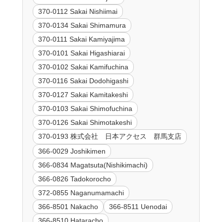
370-0112 Sakai Nishiimai
370-0134 Sakai Shimamura
370-0111 Sakai Kamiyajima
370-0101 Sakai Higashiarai
370-0102 Sakai Kamifuchina
370-0116 Sakai Dodohigashi
370-0127 Sakai Kamitakeshi
370-0103 Sakai Shimofuchina
370-0126 Sakai Shimotakeshi
370-0193 株式会社 日本アクセス 群馬支店
366-0029 Joshikimen
366-0834 Magatsuta(Nishikimachi)
366-0826 Tadokorocho
372-0855 Naganumamachi
366-8501 Nakacho
366-8511 Uenodai
366-8510 Hataracho