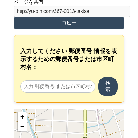
ページを共有：
コピー
入力してください 郵便番号 情報を表
示するための郵便番号または市区町
村名：
検
索
+
−