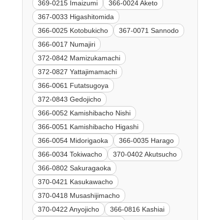
369-0215 Imaizumi
366-0024 Aketo
367-0033 Higashitomida
366-0025 Kotobukicho
367-0071 Sannodo
366-0017 Numajiri
372-0842 Mamizukamachi
372-0827 Yattajimamachi
366-0061 Futatsugoya
372-0843 Gedojicho
366-0052 Kamishibacho Nishi
366-0051 Kamishibacho Higashi
366-0054 Midorigaoka
366-0035 Harago
366-0034 Tokiwacho
370-0402 Akutsucho
366-0802 Sakuragaoka
370-0421 Kasukawacho
370-0418 Musashijimacho
370-0422 Anyojicho
366-0816 Kashiai