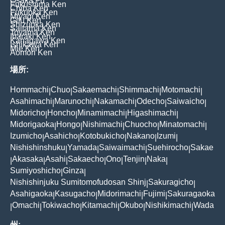
Osaka Fu
Fukushima Ken
Chiba Ken
Fukuoka Ken
Miyagi Ken
Gifu Ken
Shizuoka Ken
Saitama Ken
Toyama Ken
Ibaraki Ken
Kanagawa Ken
Ishikawa Ken
Mie Ken
Aomori Ken
場所:
Hommachi
Chuo
Sakaemachi
Shimmachi
Motomachi
|
|
|
|
|
Asahimachi
Marunochi
Nakamachi
Odecho
Saiwaicho
|
|
|
|
|
Midoricho
Honcho
Minamimachi
Higashimachi
|
|
|
|
Midorigaoka
Hongo
Nishimachi
Chuocho
Minatomachi
|
|
|
|
|
Izumicho
Asahicho
Kotobukicho
Nakano
Izumi
|
|
|
|
|
Nishishinshuku
Yamada
Saiwaimachi
Suehirocho
Sakae
|
|
|
|
Akasaka
Asahi
Sakaecho
Ono
Tenjin
Naka
|
|
|
|
|
|
|
Sumiyoshicho
Ginza
|
|
Nishishinjuku Sumitomofudosan Shinj
Sakuragicho
|
|
Asahigaoka
Kasugacho
Midorimachi
Fujimi
Sakuragaoka
|
|
|
|
Omachi
Tokiwacho
Kitamachi
Okubo
Nishikimachi
Wada
|
|
|
|
|
|
州: