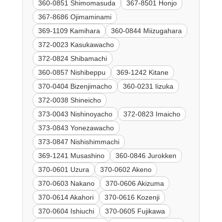
360-0851 Shimomasuda
367-8501 Honjo
367-8686 Ojimaminami
369-1109 Kamihara
360-0844 Miizugahara
372-0023 Kasukawacho
372-0824 Shibamachi
360-0857 Nishibeppu
369-1242 Kitane
370-0404 Bizenjimacho
360-0231 Iizuka
372-0038 Shineicho
373-0043 Nishinoyacho
372-0823 Imaicho
373-0843 Yonezawacho
373-0847 Nishishimmachi
369-1241 Musashino
360-0846 Jurokken
370-0601 Uzura
370-0602 Akeno
370-0603 Nakano
370-0606 Akizuma
370-0614 Akahori
370-0616 Kozenji
370-0604 Ishiuchi
370-0605 Fujikawa