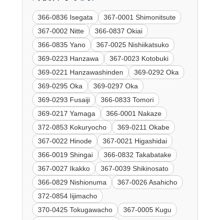
366-0836 Isegata
367-0001 Shimonitsute
367-0002 Nitte
366-0837 Okiai
366-0835 Yano
367-0025 Nishiikatsuko
369-0223 Hanzawa
367-0023 Kotobuki
369-0221 Hanzawashinden
369-0292 Oka
369-0295 Oka
369-0297 Oka
369-0293 Fusaiji
366-0833 Tomori
369-0217 Yamaga
366-0001 Nakaze
372-0853 Kokuryocho
369-0211 Okabe
367-0022 Hinode
367-0021 Higashidai
366-0019 Shingai
366-0832 Takabatake
367-0027 Ikakko
367-0039 Shikinosato
366-0829 Nishionuma
367-0026 Asahicho
372-0854 Iijimacho
370-0425 Tokugawacho
367-0005 Kugu