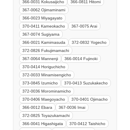
366-0031 Kokusaijicho
366-0811 Hitomi
367-0062 Ojimaminami
366-0023 Miyagayato
370-0411 Kameokacho
367-0075 Arai
367-0074 Sugiyama
366-0021 Kamimasuda
372-0832 Yogecho
372-0826 Fukujimamachi
367-0064 Mannenji
366-0014 Fujinoki
370-0414 Horiguchicho
372-0033 Minamisengicho
373-0845 Izumicho
370-0413 Suzukakecho
372-0036 Morominamicho
370-0406 Maegoyacho
370-0401 Ojimacho
366-0012 Ebara
367-0036 Imai
372-0825 Toyazukamachi
366-0041 Higashigata
370-0412 Taishicho