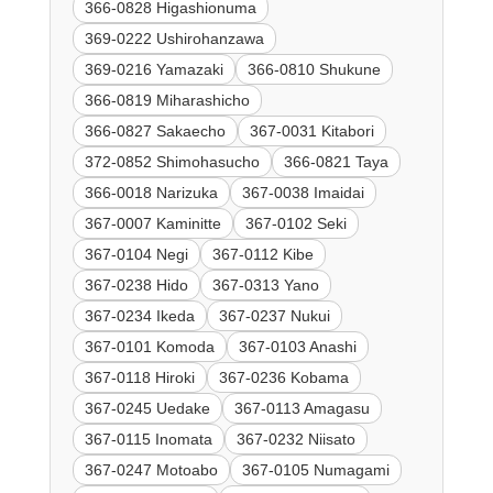
366-0828 Higashionuma
369-0222 Ushirohanzawa
369-0216 Yamazaki
366-0810 Shukune
366-0819 Miharashicho
366-0827 Sakaecho
367-0031 Kitabori
372-0852 Shimohasucho
366-0821 Taya
366-0018 Narizuka
367-0038 Imaidai
367-0007 Kaminitte
367-0102 Seki
367-0104 Negi
367-0112 Kibe
367-0238 Hido
367-0313 Yano
367-0234 Ikeda
367-0237 Nukui
367-0101 Komoda
367-0103 Anashi
367-0118 Hiroki
367-0236 Kobama
367-0245 Uedake
367-0113 Amagasu
367-0115 Inomata
367-0232 Niisato
367-0247 Motoabo
367-0105 Numagami