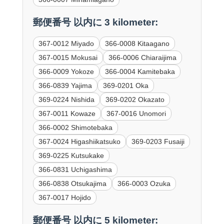
郵便番号 以内に 3 kilometer:
367-0012 Miyado
366-0008 Kitaagano
367-0015 Mokusai
366-0006 Chiaraijima
366-0009 Yokoze
366-0004 Kamitebaka
366-0839 Yajima
369-0201 Oka
369-0224 Nishida
369-0202 Okazato
367-0011 Kowaze
367-0016 Unomori
366-0002 Shimotebaka
367-0024 Higashiikatsuko
369-0203 Fusaiji
369-0225 Kutsukake
366-0831 Uchigashima
366-0838 Otsukajima
366-0003 Ozuka
367-0017 Hojido
郵便番号 以内に 5 kilometer: