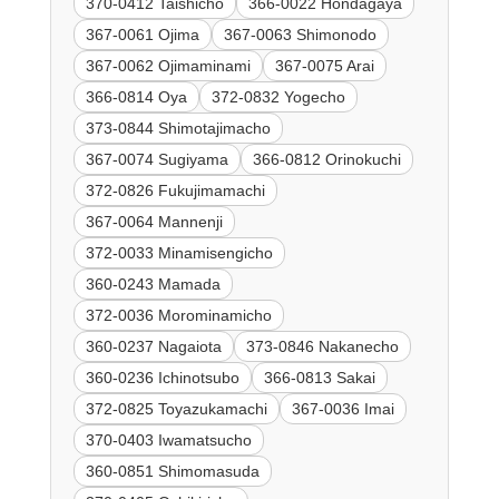
370-0412 Taishicho
366-0022 Hondagaya
367-0061 Ojima
367-0063 Shimonodo
367-0062 Ojimaminami
367-0075 Arai
366-0814 Oya
372-0832 Yogecho
373-0844 Shimotajimacho
367-0074 Sugiyama
366-0812 Orinokuchi
372-0826 Fukujimamachi
367-0064 Mannenji
372-0033 Minamisengicho
360-0243 Mamada
372-0036 Morominamicho
360-0237 Nagaiota
373-0846 Nakanecho
360-0236 Ichinotsubo
366-0813 Sakai
372-0825 Toyazukamachi
367-0036 Imai
370-0403 Iwamatsucho
360-0851 Shimomasuda