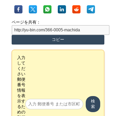
ページを共有：
コピー
入力
して
くだ
さい
郵便
番号
情報
を表
示す
検
るた
索
めの