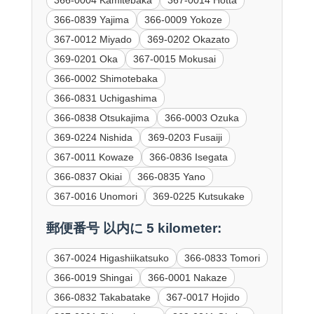
366-0839 Yajima
366-0009 Yokoze
367-0012 Miyado
369-0202 Okazato
369-0201 Oka
367-0015 Mokusai
366-0002 Shimotebaka
366-0831 Uchigashima
366-0838 Otsukajima
366-0003 Ozuka
369-0224 Nishida
369-0203 Fusaiji
367-0011 Kowaze
366-0836 Isegata
366-0837 Okiai
366-0835 Yano
367-0016 Unomori
369-0225 Kutsukake
郵便番号 以内に 5 kilometer:
367-0024 Higashiikatsuko
366-0833 Tomori
366-0019 Shingai
366-0001 Nakaze
366-0832 Takabatake
367-0017 Hojido