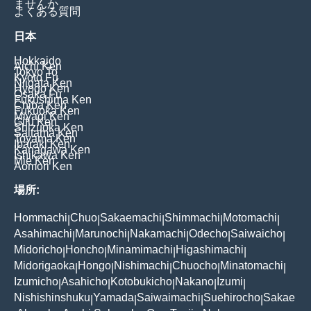
ませんか
よくある質問
日本
Hokkaido
Aichi Ken
Tokyo To
Kyoto Fu
Niigata Ken
Hyogo Ken
Osaka Fu
Fukushima Ken
Chiba Ken
Fukuoka Ken
Miyagi Ken
Gifu Ken
Shizuoka Ken
Saitama Ken
Toyama Ken
Ibaraki Ken
Kanagawa Ken
Ishikawa Ken
Mie Ken
Aomori Ken
場所:
Hommachi
Chuo
Sakaemachi
Shimmachi
Motomachi
|
|
|
|
|
Asahimachi
Marunochi
Nakamachi
Odecho
Saiwaicho
|
|
|
|
|
Midoricho
Honcho
Minamimachi
Higashimachi
|
|
|
|
Midorigaoka
Hongo
Nishimachi
Chuocho
Minatomachi
|
|
|
|
|
Izumicho
Asahicho
Kotobukicho
Nakano
Izumi
|
|
|
|
|
Nishishinshuku
Yamada
Saiwaimachi
Suehirocho
Sakae
|
|
|
|