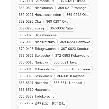
367-0001 Shimonitsute
369-0211 Okabe
366-0829 Nishionuma
369-0217 Yamaga
369-0221 Hanzawashinden
369-0292 Oka
369-0295 Oka
369-0297 Oka
369-0293 Fusaiji
367-0002 Nitte
366-0828 Higashionuma
367-0025 Nishiikatsuko
369-0223 Hanzawa
370-0425 Tokugawacho
367-0023 Kotobuki
366-0827 Sakaecho
372-0853 Kokuryocho
366-0018 Narizuka
366-0821 Taya
366-0819 Miharashicho
366-0810 Shukune
366-0029 Joshikimen
366-0818 Kayaba
366-8501 Nakacho
366-8511 Uenodai
366-8510 Hataracho
366-8567 Tadokorocho
366-8502 赤城乳業 株式会社