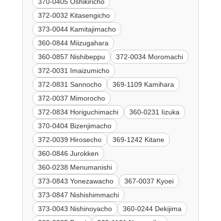
370-0405 Oshikiricho
372-0032 Kitasengicho
373-0044 Kamitajimacho
360-0844 Miizugahara
360-0857 Nishibeppu
372-0034 Moromachi
372-0031 Imaizumicho
372-0831 Sannocho
369-1109 Kamihara
372-0037 Mimorocho
372-0834 Horiguchimachi
360-0231 Iizuka
370-0404 Bizenjimacho
372-0039 Hirosecho
369-1242 Kitane
360-0846 Jurokken
360-0238 Menumanishi
373-0843 Yonezawacho
367-0037 Kyoei
373-0847 Nishishimmachi
373-0043 Nishinoyacho
360-0244 Dekijima