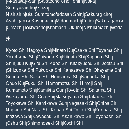
Akasaka
Asahi
Sakaecho
Ono
Tenjin
Naka
|
|
|
|
|
|
|
Sumiyoshicho
Ginza
|
|
Nishishinjuku Sumitomofudosan Shinj
Sakuragicho
|
|
Asahigaoka
Kasugacho
Midorimachi
Fujimi
Sakuragaoka
|
|
|
|
Omachi
Tokiwacho
Kitamachi
Okubo
Nishikimachi
Wada
|
|
|
|
|
|
州:
Kyoto Shi
Nagoya Shi
Minato Ku
Osaka Shi
Toyama Shi
|
|
|
|
|
Yokohama Shi
Chiyoda Ku
Niigata Shi
Sapporo Shi
|
|
|
|
Shinjuku Ku
Gifu Shi
Kobe Shi
Kitakyushu Shi
Joetsu Shi
|
|
|
|
Shizuoka Shi
Fukuoka Shi
Kanazawa Shi
Okayama Shi
|
|
|
|
|
Sendai Shi
Sakai Shi
Hiroshima Shi
Nagaoka Shi
|
|
|
|
Chuo Ku
Fukui Shi
Hamamatsu Shi
Himeji Shi
|
|
|
|
Kumamoto Shi
Kamikita Gun
Toyota Shi
Saitama Shi
|
|
|
|
Wakayama Shi
Oita Shi
Matsuyama Shi
Takaoka Shi
|
|
|
|
Toyokawa Shi
Kamikawa Gun
Nagasaki Shi
Chiba Shi
|
|
|
|
Nagano Shi
Nara Shi
Konan Shi
Tottori Shi
Kurihara Shi
|
|
|
|
|
Inazawa Shi
Kawasaki Shi
Asahikawa Shi
Toyohashi Shi
|
|
|
Oshu Shi
Shimonoseki Shi
Kochi Shi
|
|
|