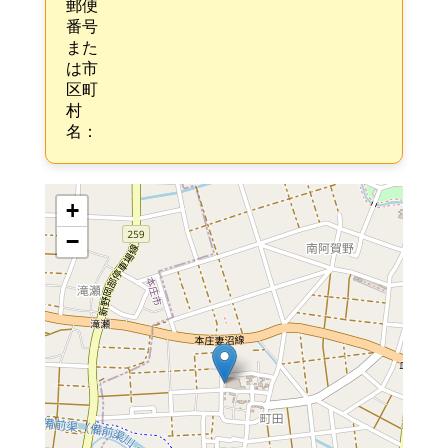
郵便
番号
また
は市
区町
村
名：
+
−