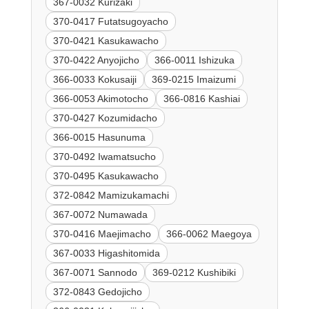
367-0032 Kurizaki
370-0417 Futatsugoyacho
370-0421 Kasukawacho
370-0422 Anyojicho
366-0011 Ishizuka
366-0033 Kokusaiji
369-0215 Imaizumi
366-0053 Akimotocho
366-0816 Kashiai
370-0427 Kozumidacho
366-0015 Hasunuma
370-0492 Iwamatsucho
370-0495 Kasukawacho
372-0842 Mamizukamachi
367-0072 Numawada
370-0416 Maejimacho
366-0062 Maegoya
367-0033 Higashitomida
367-0071 Sannodo
369-0212 Kushibiki
372-0843 Gedojicho