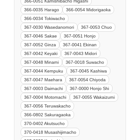
366-0051 Kamishibacho Higashi
366-0035 Harago
366-0054 Midorigaoka
366-0034 Tokiwacho
367-0030 Wasedanomori
367-0053 Chuo
367-0046 Sakae
367-0051 Honjo
367-0052 Ginza
367-0041 Ekinan
367-0042 Keyaki
367-0043 Midori
367-0048 Minami
367-0018 Suwacho
367-0044 Kempuku
367-0045 Kashiwa
367-0047 Maehara
367-0054 Chiyoda
367-0003 Daimachi
367-0000 Honjo Shi
367-0004 Motomachi
367-0055 Wakaizumi
367-0056 Teruwakacho
366-0802 Sakuragaoka
370-0402 Akutsucho
370-0418 Musashijimacho