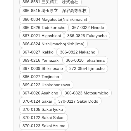
366-8581 三矢精工 株式会社
366-8515 埼玉県立 深谷高等学校
366-0834 Magatsuta(Nishikimachi)
366-0826 Tadokorocho
367-0022 Hinode
367-0021 Higashidai
366-0825 Fukayacho
366-0824 Nishijimacho(Nishijima)
367-0027 Ikakko
366-0822 Nakacho
369-0216 Yamazaki
366-0010 Takashima
367-0039 Shikinosato
372-0854 Iijimacho
366-0027 Tenjincho
369-0222 Ushirohanzawa
367-0026 Asahicho
366-0823 Motosumicho
370-0124 Sakai
370-0117 Sakai Dodo
370-0105 Sakai Iyoku
370-0122 Sakai Sakae
370-0123 Sakai Azuma