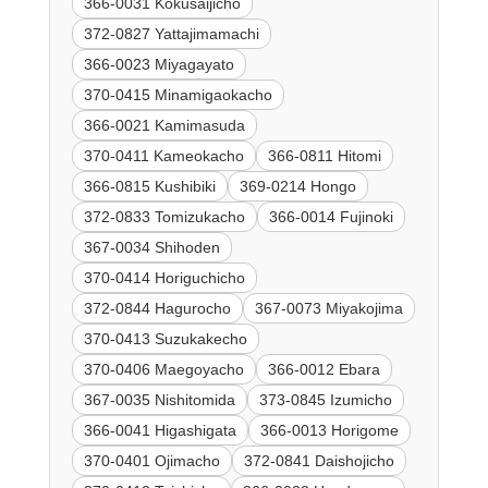
366-0031 Kokusaijicho
372-0827 Yattajimamachi
366-0023 Miyagayato
370-0415 Minamigaokacho
366-0021 Kamimasuda
370-0411 Kameokacho
366-0811 Hitomi
366-0815 Kushibiki
369-0214 Hongo
372-0833 Tomizukacho
366-0014 Fujinoki
367-0034 Shihoden
370-0414 Horiguchicho
372-0844 Hagurocho
367-0073 Miyakojima
370-0413 Suzukakecho
370-0406 Maegoyacho
366-0012 Ebara
367-0035 Nishitomida
373-0845 Izumicho
366-0041 Higashigata
366-0013 Horigome
370-0401 Ojimacho
372-0841 Daishojicho