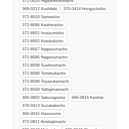
372-0025 Higashihommachi
369-0212 Kushibiki
370-0414 Horiguchicho
372-8510 Sanwacho
372-8686 Kashimacho
372-8501 Imaizumicho
372-8502 Kotobukicho
372-8567 Naganumacho
372-8585 Naganumacho
372-8508 Suehiromachi
372-8580 Tomitsukacho
372-8588 Toyazukamachi
372-8558 Yattajimamachi
366-0802 Sakuragaoka
366-0816 Kashiai
370-0413 Suzukakecho
366-0015 Hasunuma
372-0821 Amidaijimachi