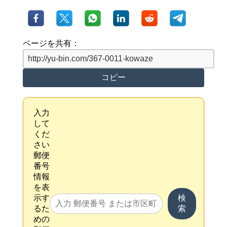
ページを共有：
コピー
入力
して
くだ
さい
郵便
番号
情報
を表
示す
検
るた
索
めの