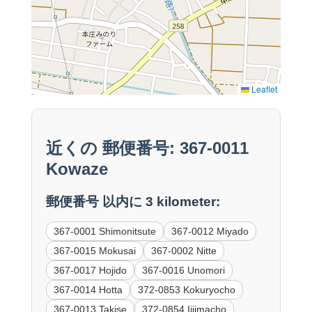
Leaflet
近くの 郵便番号: 367-0011
Kowaze
郵便番号 以内に 3 kilometer:
367-0001 Shimonitsute
367-0012 Miyado
367-0015 Mokusai
367-0002 Nitte
367-0017 Hojido
367-0016 Unomori
367-0014 Hotta
372-0853 Kokuryocho
367-0013 Takise
372-0854 Iijimacho