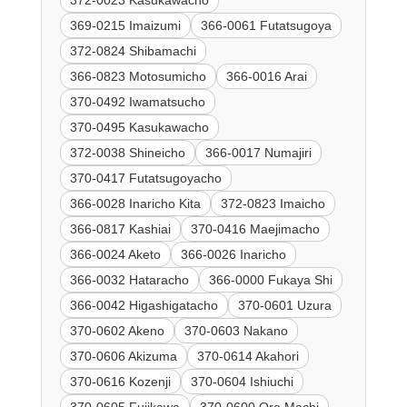
369-0215 Imaizumi
366-0061 Futatsugoya
372-0824 Shibamachi
366-0823 Motosumicho
366-0016 Arai
370-0492 Iwamatsucho
370-0495 Kasukawacho
372-0038 Shineicho
366-0017 Numajiri
370-0417 Futatsugoyacho
366-0028 Inaricho Kita
372-0823 Imaicho
366-0817 Kashiai
370-0416 Maejimacho
366-0024 Aketo
366-0026 Inaricho
366-0032 Hataracho
366-0000 Fukaya Shi
366-0042 Higashigatacho
370-0601 Uzura
370-0602 Akeno
370-0603 Nakano
370-0606 Akizuma
370-0614 Akahori
370-0616 Kozenji
370-0604 Ishiuchi
370-0605 Fujikawa
370-0600 Ora Machi