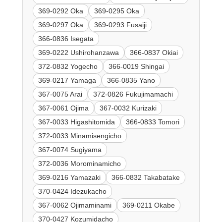
369-0292 Oka
369-0295 Oka
369-0297 Oka
369-0293 Fusaiji
366-0836 Isegata
369-0222 Ushirohanzawa
366-0837 Okiai
372-0832 Yogecho
366-0019 Shingai
369-0217 Yamaga
366-0835 Yano
367-0075 Arai
372-0826 Fukujimamachi
367-0061 Ojima
367-0032 Kurizaki
367-0033 Higashitomida
366-0833 Tomori
372-0033 Minamisengicho
367-0074 Sugiyama
372-0036 Morominamicho
369-0216 Yamazaki
366-0832 Takabatake
370-0424 Idezukacho
367-0062 Ojimaminami
369-0211 Okabe
370-0427 Kozumidacho