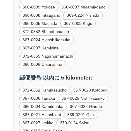
366-0009 Yokoze
366-0007 Minamiagano
366-0008 Kitaagano
369-0224 Nishida
366-0005 Machida
367-0005 Kugu
372-0852 Shimohasucho
367-0024 Higashiikatsuko
367-0007 Kaminitte
372-0855 Naganumamachi
366-0006 Chiaraijima
郵便番号 以内に 5 kilometer:
372-0851 Kamihasucho
367-0023 Kotobuki
367-0006 Tanaka
367-0025 Nishiikatsuko
366-0004 Kamitebaka
367-0022 Hinode
367-0021 Higashidai
369-0201 Oka
367-0027 Ikakko
370-0124 Sakai
370-0117 Sakai Dodo