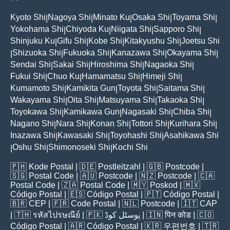
Kyoto Shi
Nagoya Shi
Minato Ku
Osaka Shi
Toyama Shi
|
|
|
|
|
Yokohama Shi
Chiyoda Ku
Niigata Shi
Sapporo Shi
|
|
|
|
Shinjuku Ku
Gifu Shi
Kobe Shi
Kitakyushu Shi
Joetsu Shi
|
|
|
|
Shizuoka Shi
Fukuoka Shi
Kanazawa Shi
Okayama Shi
|
|
|
|
|
Sendai Shi
Sakai Shi
Hiroshima Shi
Nagaoka Shi
|
|
|
|
Fukui Shi
Chuo Ku
Hamamatsu Shi
Himeji Shi
|
|
|
|
Kumamoto Shi
Kamikita Gun
Toyota Shi
Saitama Shi
|
|
|
|
Wakayama Shi
Oita Shi
Matsuyama Shi
Takaoka Shi
|
|
|
|
Toyokawa Shi
Kamikawa Gun
Nagasaki Shi
Chiba Shi
|
|
|
|
Nagano Shi
Nara Shi
Konan Shi
Tottori Shi
Kurihara Shi
|
|
|
|
|
Inazawa Shi
Kawasaki Shi
Toyohashi Shi
Asahikawa Shi
|
|
|
Oshu Shi
Shimonoseki Shi
Kochi Shi
|
|
|
🇵🇭
Kode Postal
| 🇩🇪
Postleitzahl
| 🇬🇧
Postcode
|
🇸🇬
Postal Code
| 🇦🇺
Postcode
| 🇳🇿
Postcode
| 🇨🇦
Postal Code
| 🇿🇦
Postal Code
| 🇲🇾
Poskod
| 🇲🇽
Código Postal
| 🇪🇸
Código Postal
| 🇵🇹
Código Postal
|
🇧🇷
CEP
| 🇫🇷
Code Postal
| 🇳🇱
Postcode
| 🇮🇹
CAP
| 🇹🇭
รหัสไปรษณีย์
| 🇵🇰
پوسٹل کوڈ
| 🇮🇳
पिन कोड
| 🇨🇴
Código Postal
| 🇦🇷
Código Postal
| 🇰🇷
우편번호
| 🇹🇷