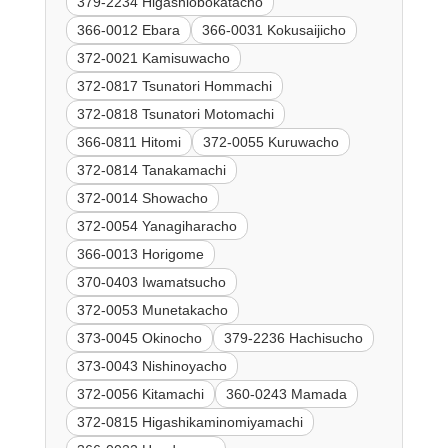
379-2234 Higashiobokatacho
366-0012 Ebara
366-0031 Kokusaijicho
372-0021 Kamisuwacho
372-0817 Tsunatori Hommachi
372-0818 Tsunatori Motomachi
366-0811 Hitomi
372-0055 Kuruwacho
372-0814 Tanakamachi
372-0014 Showacho
372-0054 Yanagiharacho
366-0013 Horigome
370-0403 Iwamatsucho
372-0053 Munetakacho
373-0045 Okinocho
379-2236 Hachisucho
373-0043 Nishinoyacho
372-0056 Kitamachi
360-0243 Mamada
372-0815 Higashikaminomiyamachi