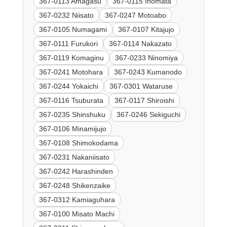
367-0113 Amagasu
367-0115 Inomata
367-0232 Niisato
367-0247 Motoabo
367-0105 Numagami
367-0107 Kitajujo
367-0111 Furukori
367-0114 Nakazato
367-0119 Komaginu
367-0233 Ninomiya
367-0241 Motohara
367-0243 Kumanodo
367-0244 Yokaichi
367-0301 Wataruse
367-0116 Tsuburata
367-0117 Shiroishi
367-0235 Shinshuku
367-0246 Sekiguchi
367-0106 Minamijujo
367-0108 Shimokodama
367-0231 Nakaniisato
367-0242 Harashinden
367-0248 Shikenzaike
367-0312 Kamiaguhara
367-0100 Misato Machi