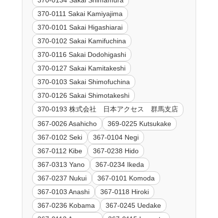
370-0111 Sakai Kamiyajima
370-0101 Sakai Higashiarai
370-0102 Sakai Kamifuchina
370-0116 Sakai Dodohigashi
370-0127 Sakai Kamitakeshi
370-0103 Sakai Shimofuchina
370-0126 Sakai Shimotakeshi
370-0193 株式会社 日本アクセス 群馬支店
367-0026 Asahicho
369-0225 Kutsukake
367-0102 Seki
367-0104 Negi
367-0112 Kibe
367-0238 Hido
367-0313 Yano
367-0234 Ikeda
367-0237 Nukui
367-0101 Komoda
367-0103 Anashi
367-0118 Hiroki
367-0236 Kobama
367-0245 Uedake