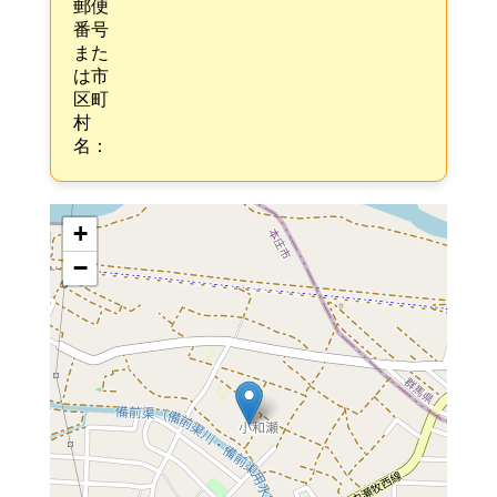
郵便
番号
また
は市
区町
村
名：
+
−