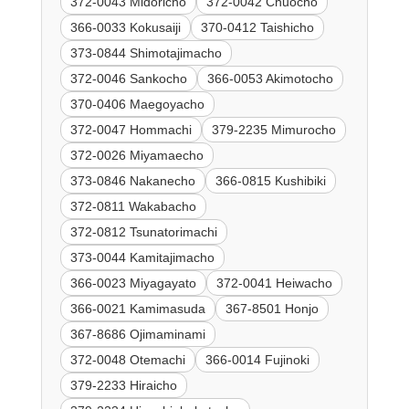
372-0043 Midoricho
372-0042 Chuocho
366-0033 Kokusaiji
370-0412 Taishicho
373-0844 Shimotajimacho
372-0046 Sankocho
366-0053 Akimotocho
370-0406 Maegoyacho
372-0047 Hommachi
379-2235 Mimurocho
372-0026 Miyamaecho
373-0846 Nakanecho
366-0815 Kushibiki
372-0811 Wakabacho
372-0812 Tsunatorimachi
373-0044 Kamitajimacho
366-0023 Miyagayato
372-0041 Heiwacho
366-0021 Kamimasuda
367-8501 Honjo
367-8686 Ojimaminami
372-0048 Otemachi
366-0014 Fujinoki
379-2233 Hiraicho