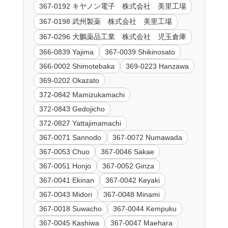
367-0192 キヤノン電子 株式会社 美里工場
367-0198 武州製薬 株式会社 美里工場
367-0296 大鵬薬品工業 株式会社 児玉倉庫
366-0839 Yajima
367-0039 Shikinosato
366-0002 Shimotebaka
369-0223 Hanzawa
369-0202 Okazato
372-0842 Mamizukamachi
372-0843 Gedojicho
372-0827 Yattajimamachi
367-0071 Sannodo
367-0072 Numawada
367-0053 Chuo
367-0046 Sakae
367-0051 Honjo
367-0052 Ginza
367-0041 Ekinan
367-0042 Keyaki
367-0043 Midori
367-0048 Minami
367-0018 Suwacho
367-0044 Kempuku
367-0045 Kashiwa
367-0047 Maehara