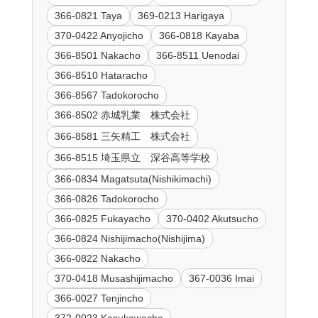
366-0821 Taya
369-0213 Harigaya
370-0422 Anyojicho
366-0818 Kayaba
366-8501 Nakacho
366-8511 Uenodai
366-8510 Hataracho
366-8567 Tadokorocho
366-8502 赤城乳業 株式会社
366-8581 三矢精工 株式会社
366-8515 埼玉県立 深谷高等学校
366-0834 Magatsuta(Nishikimachi)
366-0826 Tadokorocho
366-0825 Fukayacho
370-0402 Akutsucho
366-0824 Nishijimacho(Nishijima)
366-0822 Nakacho
370-0418 Musashijimacho
367-0036 Imai
366-0027 Tenjincho
372-0023 Kasukawacho