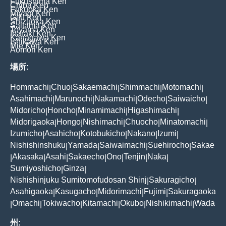
Fukushima Ken
Chiba Ken
Fukuoka Ken
Miyagi Ken
Gifu Ken
Shizuoka Ken
Saitama Ken
Toyama Ken
Ibaraki Ken
Kanagawa Ken
Ishikawa Ken
Mie Ken
Aomori Ken
場所:
Hommachi
Chuo
Sakaemachi
Shimmachi
Motomachi
|
|
|
|
|
Asahimachi
Marunochi
Nakamachi
Odecho
Saiwaicho
|
|
|
|
|
Midoricho
Honcho
Minamimachi
Higashimachi
|
|
|
|
Midorigaoka
Hongo
Nishimachi
Chuocho
Minatomachi
|
|
|
|
|
Izumicho
Asahicho
Kotobukicho
Nakano
Izumi
|
|
|
|
|
Nishishinshuku
Yamada
Saiwaimachi
Suehirocho
Sakae
|
|
|
|
Akasaka
Asahi
Sakaecho
Ono
Tenjin
Naka
|
|
|
|
|
|
|
Sumiyoshicho
Ginza
|
|
Nishishinjuku Sumitomofudosan Shinj
Sakuragicho
|
|
Asahigaoka
Kasugacho
Midorimachi
Fujimi
Sakuragaoka
|
|
|
|
Omachi
Tokiwacho
Kitamachi
Okubo
Nishikimachi
Wada
|
|
|
|
|
|
州: