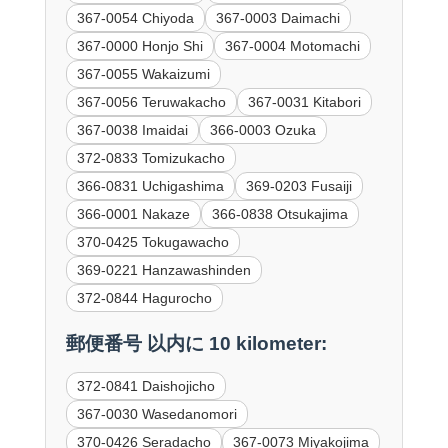
367-0054 Chiyoda
367-0003 Daimachi
367-0000 Honjo Shi
367-0004 Motomachi
367-0055 Wakaizumi
367-0056 Teruwakacho
367-0031 Kitabori
367-0038 Imaidai
366-0003 Ozuka
372-0833 Tomizukacho
366-0831 Uchigashima
369-0203 Fusaiji
366-0001 Nakaze
366-0838 Otsukajima
370-0425 Tokugawacho
369-0221 Hanzawashinden
372-0844 Hagurocho
郵便番号 以内に 10 kilometer:
372-0841 Daishojicho
367-0030 Wasedanomori
370-0426 Seradacho
367-0073 Miyakojima