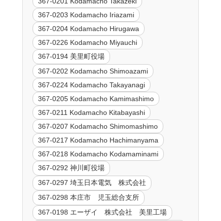
367-0201 Kodamacho Takazeki
367-0203 Kodamacho Iriazami
367-0204 Kodamacho Hirugawa
367-0226 Kodamacho Miyauchi
367-0194 美里町役場
367-0202 Kodamacho Shimoazami
367-0224 Kodamacho Takayanagi
367-0205 Kodamacho Kamimashimo
367-0211 Kodamacho Kitabayashi
367-0207 Kodamacho Shimomashimo
367-0217 Kodamacho Hachimanyama
367-0218 Kodamacho Kodamaminami
367-0292 神川町役場
367-0297 埼玉日本電気 株式会社
367-0298 本庄市 児玉総合支所
367-0198 エーザイ 株式会社 美里工場