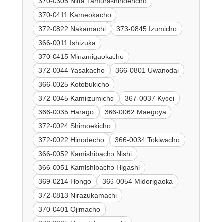
370-0305 Nitta Tamurashindencho
370-0411 Kameokacho
372-0822 Nakamachi
373-0845 Izumicho
366-0011 Ishizuka
370-0415 Minamigaokacho
372-0044 Yasakacho
366-0801 Uwanodai
366-0025 Kotobukicho
372-0045 Kamiizumicho
367-0037 Kyoei
366-0035 Harago
366-0062 Maegoya
372-0024 Shimoekicho
372-0022 Hinodecho
366-0034 Tokiwacho
366-0052 Kamishibacho Nishi
366-0051 Kamishibacho Higashi
369-0214 Hongo
366-0054 Midorigaoka
372-0813 Nirazukamachi
370-0401 Ojimacho