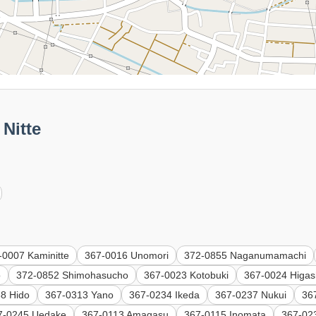
itte
-0007 Kaminitte
367-0016 Unomori
372-0855 Naganumamachi
o
372-0852 Shimohasucho
367-0023 Kotobuki
367-0024 Higas
8 Hido
367-0313 Yano
367-0234 Ikeda
367-0237 Nukui
36
7-0245 Uedake
367-0113 Amagasu
367-0115 Inomata
367-023