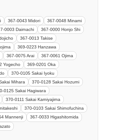
i
367-0043 Midori
367-0048 Minami
7-0003 Daimachi
367-0000 Honjo Shi
ojicho
367-0013 Takise
ojima
369-0223 Hanzawa
367-0075 Arai
367-0061 Ojima
2 Yogecho
369-0201 Oka
do
370-0105 Sakai Iyoku
Sakai Mihara
370-0128 Sakai Hozumi
0-0125 Sakai Hagiwara
370-0111 Sakai Kamiyajima
mitakeshi
370-0103 Sakai Shimofuchina
64 Mannenji
367-0033 Higashitomida
azato