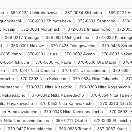
ima
369-0222 Ushirohanzawa
367-0034 Shihoden
369-0221 H
iguchimachi
366-0002 Shimotebaka
372-0831 Sannocho
369-0
 Fusaiji
372-0034 Moromachi
372-0031 Imaizumicho
372-00
369-0217 Yamaga
366-0831 Uchigashima
372-0032 Kitaseng
chi
366-0001 Nakaze
370-0425 Tokugawacho
370-0426 Sera
-0835 Yano
370-0601 Uzura
370-0602 Akeno
370-0603 Naka
0-0604 Ishiuchi
370-0605 Fujikawa
370-0600 Ora Machi
370-
uka
370-0347 Nitta Onecho
370-0611 Uzurashinden
370-0304 
enracho
370-0302 Nitta Kokincho
370-0334 Nitta Takaocho
37
 Muratacho
370-0321 Nitta Kizakicho
370-0303 Nitta Koganaicho
ta Nakaedacho
370-0342 Nitta Kamiedacho
370-0354 Nitta Tamei
itta Hayakawacho
370-0353 Nitta Kaminakacho
370-0313 Nitta 
itta Hanakazukacho
370-0346 Nitta Kamidanakacho
370-069
5 Nitta Tamurashindencho
369-0211 Okabe
372-0038 Shineicho
o
370-0427 Kozumidacho
366-0833 Tomori
367-0037 Kyoei