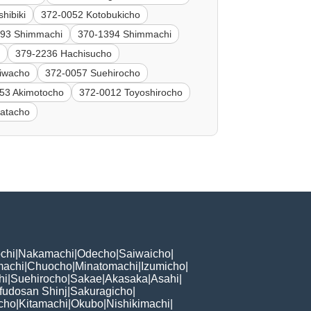
hibiki
372-0052 Kotobukicho
393 Shimmachi
370-1394 Shimmachi
i
379-2236 Hachisucho
iwacho
372-0057 Suehirocho
53 Akimotocho
372-0012 Toyoshirocho
atacho
chi
|
Nakamachi
|
Odecho
|
Saiwaicho
|
machi
|
Chuocho
|
Minatomachi
|
Izumicho
|
hi
|
Suehirocho
|
Sakae
|
Akasaka
|
Asahi
|
fudosan Shinj
|
Sakuragicho
|
cho
|
Kitamachi
|
Okubo
|
Nishikimachi
|