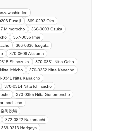
anzawashinden
203 Fusaiji
369-0292 Oka
37 Mimorocho
366-0003 Ozuka
icho
367-0036 Imai
dacho
366-0836 Isegata
no
370-0606 Akizuma
0615 Shinozuka
370-0351 Nitta Ocho
Nitta Ichicho
370-0352 Nitta Kanecho
0-0341 Nitta Kanaicho
370-0314 Nitta Ichinoicho
kecho
370-0355 Nitta Gonemoncho
Sorimachicho
2 邑楽町役場
372-0822 Nakamachi
369-0213 Harigaya