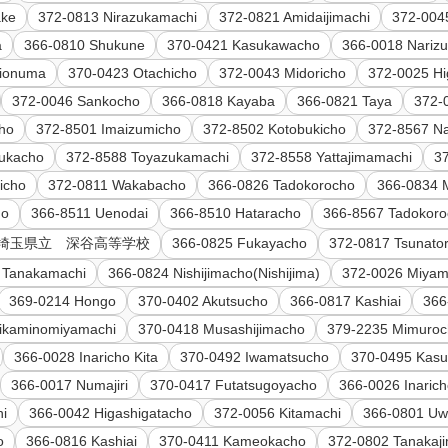
ake
372-0813 Nirazukamachi
372-0821 Amidaijimachi
372-004
a
366-0810 Shukune
370-0421 Kasukawacho
366-0018 Nariz
hionuma
370-0423 Otachicho
372-0043 Midoricho
372-0025 H
372-0046 Sankocho
366-0818 Kayaba
366-0821 Taya
372-
ho
372-8501 Imaizumicho
372-8502 Kotobukicho
372-8567 N
sukacho
372-8588 Toyazukamachi
372-8558 Yattajimamachi
3
icho
372-0811 Wakabacho
366-0826 Tadokorocho
366-0834 M
ho
366-8511 Uenodai
366-8510 Hataracho
366-8567 Tadokor
15 埼玉県立 深谷高等学校
366-0825 Fukayacho
372-0817 Tsunato
 Tanakamachi
366-0824 Nishijimacho(Nishijima)
372-0026 Miya
369-0214 Hongo
370-0402 Akutsucho
366-0817 Kashiai
366
ikaminomiyamachi
370-0418 Musashijimacho
379-2235 Mimuro
366-0028 Inaricho Kita
370-0492 Iwamatsucho
370-0495 Kas
366-0017 Numajiri
370-0417 Futatsugoyacho
366-0026 Inaric
hi
366-0042 Higashigatacho
372-0056 Kitamachi
366-0801 Uw
o
366-0816 Kashiai
370-0411 Kameokacho
372-0802 Tanakaj