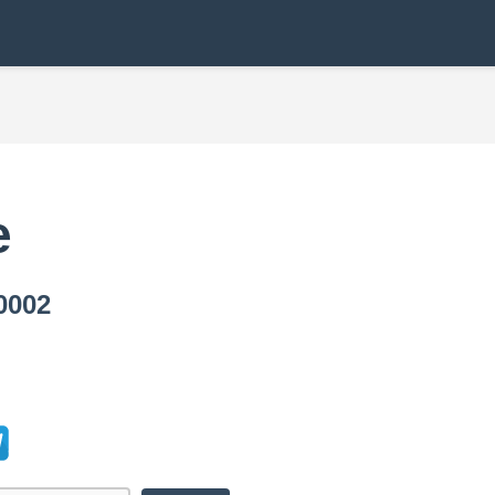
e
002