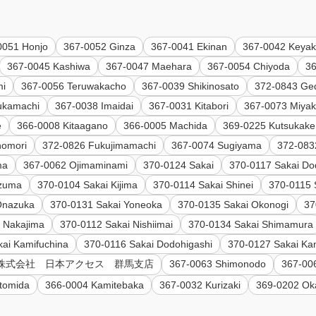
0051 Honjo
367-0052 Ginza
367-0041 Ekinan
367-0042 Keyak
367-0045 Kashiwa
367-0047 Maehara
367-0054 Chiyoda
36
mi
367-0056 Teruwakacho
367-0039 Shikinosato
372-0843 Ged
ukamachi
367-0038 Imaidai
367-0031 Kitabori
367-0073 Miyak
e
366-0008 Kitaagano
366-0005 Machida
369-0225 Kutsukake
nomori
372-0826 Fukujimamachi
367-0074 Sugiyama
372-083
ma
367-0062 Ojimaminami
370-0124 Sakai
370-0117 Sakai Do
Azuma
370-0104 Sakai Kijima
370-0114 Sakai Shinei
370-0115 
Onazuka
370-0131 Sakai Yoneoka
370-0135 Sakai Okonogi
37
 Nakajima
370-0112 Sakai Nishiimai
370-0134 Sakai Shimamura
ai Kamifuchina
370-0116 Sakai Dodohigashi
370-0127 Sakai Ka
93 株式会社 日本アクセス 群馬支店
367-0063 Shimonodo
367-00
itomida
366-0004 Kamitebaka
367-0032 Kurizaki
369-0202 Ok