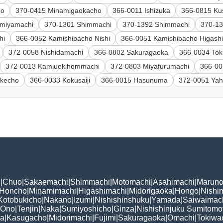
ho
370-0415 Minamigaokacho
366-0011 Ishizuka
366-0815 Kus
omiyamachi
370-1301 Shimmachi
370-1392 Shimmachi
370-1
hi
366-0052 Kamishibacho Nishi
366-0051 Kamishibacho Higash
372-0058 Nishidamachi
366-0802 Sakuragaoka
366-0034 Tok
372-0013 Kamiuekihommachi
372-0803 Miyafurumachi
366-00
akecho
366-0033 Kokusaiji
366-0015 Hasunuma
372-0051 Yah
i
|
Chuo
|
Sakaemachi
|
Shimmachi
|
Motomachi
|
Asahimachi
|
Maruno
Honcho
|
Minamimachi
|
Higashimachi
|
Midorigaoka
|
Hongo
|
Nishi
Kotobukicho
|
Nakano
|
Izumi
|
Nishishinshuku
|
Yamada
|
Saiwaimac
Ono
|
Tenjin
|
Naka
|
Sumiyoshicho
|
Ginza
|
Nishishinjuku Sumitomo
ka
|
Kasugacho
|
Midorimachi
|
Fujimi
|
Sakuragaoka
|
Omachi
|
Tokiwa