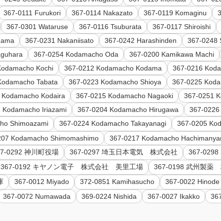
367-0111 Furukori
367-0114 Nakazato
367-0119 Komaginu
367-0301 Wataruse
367-0116 Tsuburata
367-0117 Shiroishi
dama
367-0231 Nakaniisato
367-0242 Harashinden
367-0248 
aguhara
367-0254 Kodamacho Oda
367-0200 Kamikawa Machi
Kodamacho Kochi
367-0212 Kodamacho Kodama
367-0216 Kod
Kodamacho Tabata
367-0223 Kodamacho Shioya
367-0225 Koda
 Kodamacho Kodaira
367-0215 Kodamacho Nagaoki
367-0251 
 Kodamacho Iriazami
367-0204 Kodamacho Hirugawa
367-0226
ho Shimoazami
367-0224 Kodamacho Takayanagi
367-0205 Ko
207 Kodamacho Shimomashimo
367-0217 Kodamacho Hachimany
67-0292 神川町役場
367-0297 埼玉日本電気 株式会社
367-02
367-0192 キヤノン電子 株式会社 美里工場
367-0198 武州
庫
367-0012 Miyado
372-0851 Kamihasucho
367-0022 Hinode
367-0072 Numawada
369-0224 Nishida
367-0027 Ikakko
36