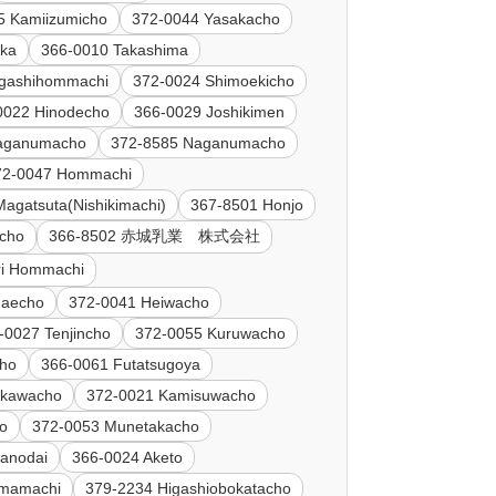
5 Kamiizumicho
372-0044 Yasakacho
uka
366-0010 Takashima
igashihommachi
372-0024 Shimoekicho
0022 Hinodecho
366-0029 Joshikimen
aganumacho
372-8585 Naganumacho
72-0047 Hommachi
agatsuta(Nishikimachi)
367-8501 Honjo
ocho
366-8502 赤城乳業 株式会社
ri Hommachi
maecho
372-0041 Heiwacho
-0027 Tenjincho
372-0055 Kuruwacho
cho
366-0061 Futatsugoya
ukawacho
372-0021 Kamisuwacho
ho
372-0053 Munetakacho
anodai
366-0024 Aketo
imamachi
379-2234 Higashiobokatacho