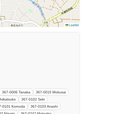
Leaflet
367-0006 Tanaka
367-0015 Mokusai
hiikatsuko
367-0102 Seki
7-0101 Komoda
367-0103 Anashi
2 Niisato
367-0247 Motoabo