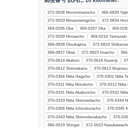
郵便番号 以内に 10 kilometer:
372-0036 Morominamicho
366-0839 Yaj
372-0033 Minamisengicho
372-0834 Hor
369-0295 Oka
369-0297 Oka
369-0293
372-0039 Hirosecho
369-0216 Yamazaki
366-0838 Otsukajima
372-0824 Shibama
366-0837 Okiai
372-0823 Imaicho
366
370-0614 Akahori
370-0616 Kozenji
37
370-0612 Shinnakano
370-0613 Mujinaz
370-0356 Nitta Hagicho
370-0301 Nitta T
370-0311 Nitta Mizukicho
370-0312 Nitta
370-0331 Nitta Akaboricho
370-0332 Nit
370-0333 Nitta Shimoedacho
370-0344 N
370-0306 Nitta Ichinokuracho
370-0345 N
370-0343 Nitta Shimodanakacho
370-030
366-0019 Shingai
372-0023 Kasukawach