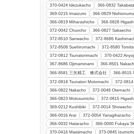
370-0424 Idezukacho
366-0832 Takabat
369-0215 Imaizumi
366-0829 Nishionum
366-0819 Miharashicho
366-0828 Higas
372-0042 Chuocho
366-0827 Sakaecho
372-8510 Sanwacho
372-8686 Kashimac
372-8508 Suehiromachi
372-8580 Tomit
372-0812 Tsunatorimachi
370-0422 Anyoj
367-8686 Ojimaminami
366-8501 Nakac
366-8581 三矢精工 株式会社
366-85
372-0818 Tsunatori Motomachi
372-0814
366-0822 Nakacho
372-0048 Otemachi
366-0823 Motosumicho
372-0815 Higash
369-0212 Kushibiki
372-0014 Showacho
366-0016 Arai
372-0054 Yanagiharacho
366-0032 Hataracho
366-0000 Fukaya S
370-0416 Maejimacho
373-0845 Izumich