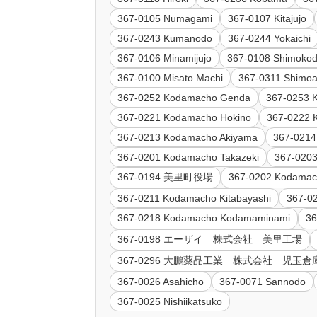
367-0105 Numagami
367-0107 Kitajujo
367-0243 Kumanodo
367-0244 Yokaichi
367-0106 Minamijujo
367-0108 Shimoko
367-0100 Misato Machi
367-0311 Shimo
367-0252 Kodamacho Genda
367-0253 
367-0221 Kodamacho Hokino
367-0222 
367-0213 Kodamacho Akiyama
367-0214
367-0201 Kodamacho Takazeki
367-0203
367-0194 美里町役場
367-0202 Kodamac
367-0211 Kodamacho Kitabayashi
367-0
367-0218 Kodamacho Kodamaminami
3
367-0198 エーザイ 株式会社 美里工場
367-0296 大鵬薬品工業 株式会社 児玉倉
367-0026 Asahicho
367-0071 Sannodo
367-0025 Nishiikatsuko