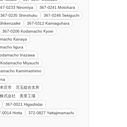
367-0233 Ninomiya
367-0241 Motohara
367-0235 Shinshuku
367-0246 Sekiguchi
Shikenzaike
367-0312 Kamiaguhara
367-0206 Kodamacho Kyoei
amacho Kanaya
macho Iigura
Kodamacho Inazawa
 Kodamacho Miyauchi
damacho Kamimashimo
ama
98 本庄市 児玉総合支所
製薬 株式会社 美里工場
367-0021 Higashidai
7-0014 Hotta
372-0827 Yattajimamachi