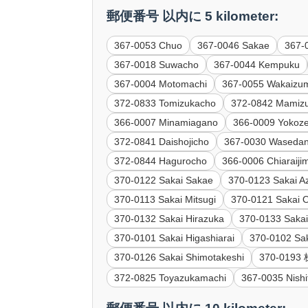
郵便番号 以内に 5 kilometer:
367-0053 Chuo
367-0046 Sakae
367-
367-0018 Suwacho
367-0044 Kempuku
367-0004 Motomachi
367-0055 Wakaizu
372-0833 Tomizukacho
372-0842 Mamiz
366-0007 Minamiagano
366-0009 Yokoz
372-0841 Daishojicho
367-0030 Waseda
372-0844 Hagurocho
366-0006 Chiaraiji
370-0122 Sakai Sakae
370-0123 Sakai 
370-0113 Sakai Mitsugi
370-0121 Sakai 
370-0132 Sakai Hirazuka
370-0133 Sakai
370-0101 Sakai Higashiarai
370-0102 Sak
370-0126 Sakai Shimotakeshi
370-01
372-0825 Toyazukamachi
367-0035 Nish