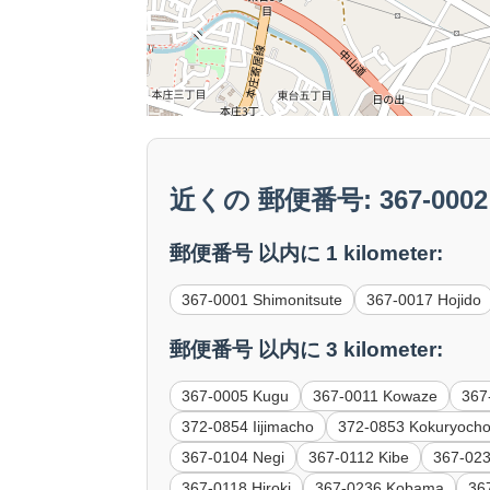
近くの 郵便番号: 367-0002 N
郵便番号 以内に 1 kilometer:
367-0001 Shimonitsute
367-0017 Hojido
郵便番号 以内に 3 kilometer:
367-0005 Kugu
367-0011 Kowaze
367
372-0854 Iijimacho
372-0853 Kokuryoch
367-0104 Negi
367-0112 Kibe
367-023
367-0118 Hiroki
367-0236 Kobama
36