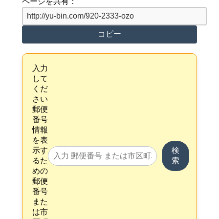
ページを共有：
コピー
入力
して
くだ
さい
郵便
番号
情報
を表
示す
検
るた
索
めの
郵便
番号
また
は市