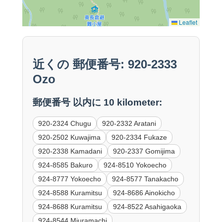
Leaflet
近くの 郵便番号: 920-2333
Ozo
郵便番号 以内に 10 kilometer:
920-2324 Chugu
920-2332 Aratani
920-2502 Kuwajima
920-2334 Fukaze
920-2338 Kamadani
920-2337 Gomijima
924-8585 Bakuro
924-8510 Yokoecho
924-8777 Yokoecho
924-8577 Tanakacho
924-8588 Kuramitsu
924-8686 Ainokicho
924-8688 Kuramitsu
924-8522 Asahigaoka
924-8544 Miuramachi