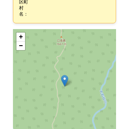
区町
村
名：
+
−