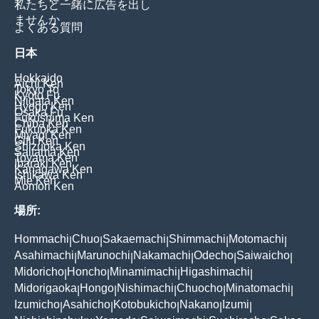
私たちと一緒に広告を出し
ませんか
よくある質問
日本
Hokkaido
Aichi Ken
Tokyo To
Kyoto Fu
Niigata Ken
Hyogo Ken
Osaka Fu
Fukushima Ken
Chiba Ken
Fukuoka Ken
Miyagi Ken
Gifu Ken
Shizuoka Ken
Saitama Ken
Toyama Ken
Ibaraki Ken
Kanagawa Ken
Ishikawa Ken
Mie Ken
Aomori Ken
場所:
Hommachi
Chuo
Sakaemachi
Shimmachi
Motomachi
|
|
|
|
|
Asahimachi
Marunochi
Nakamachi
Odecho
Saiwaicho
|
|
|
|
|
Midoricho
Honcho
Minamimachi
Higashimachi
|
|
|
|
Midorigaoka
Hongo
Nishimachi
Chuocho
Minatomachi
|
|
|
|
|
Izumicho
Asahicho
Kotobukicho
Nakano
Izumi
|
|
|
|
|