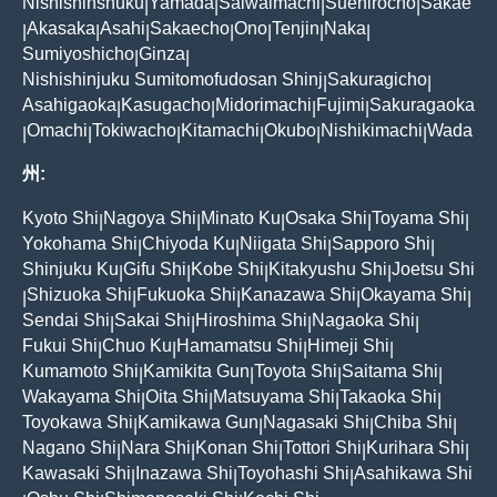
Nishishinshuku
Yamada
Saiwaimachi
Suehirocho
Sakae
|
|
|
|
Akasaka
Asahi
Sakaecho
Ono
Tenjin
Naka
|
|
|
|
|
|
|
Sumiyoshicho
Ginza
|
|
Nishishinjuku Sumitomofudosan Shinj
Sakuragicho
|
|
Asahigaoka
Kasugacho
Midorimachi
Fujimi
Sakuragaoka
|
|
|
|
Omachi
Tokiwacho
Kitamachi
Okubo
Nishikimachi
Wada
|
|
|
|
|
|
州:
Kyoto Shi
Nagoya Shi
Minato Ku
Osaka Shi
Toyama Shi
|
|
|
|
|
Yokohama Shi
Chiyoda Ku
Niigata Shi
Sapporo Shi
|
|
|
|
Shinjuku Ku
Gifu Shi
Kobe Shi
Kitakyushu Shi
Joetsu Shi
|
|
|
|
Shizuoka Shi
Fukuoka Shi
Kanazawa Shi
Okayama Shi
|
|
|
|
|
Sendai Shi
Sakai Shi
Hiroshima Shi
Nagaoka Shi
|
|
|
|
Fukui Shi
Chuo Ku
Hamamatsu Shi
Himeji Shi
|
|
|
|
Kumamoto Shi
Kamikita Gun
Toyota Shi
Saitama Shi
|
|
|
|
Wakayama Shi
Oita Shi
Matsuyama Shi
Takaoka Shi
|
|
|
|
Toyokawa Shi
Kamikawa Gun
Nagasaki Shi
Chiba Shi
|
|
|
|
Nagano Shi
Nara Shi
Konan Shi
Tottori Shi
Kurihara Shi
|
|
|
|
|
Kawasaki Shi
Inazawa Shi
Toyohashi Shi
Asahikawa Shi
|
|
|