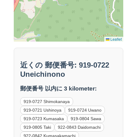
Leaflet
近くの 郵便番号: 919-0722
Uneichinono
郵便番号 以内に 3 kilometer:
919-0727 Shimokanaya
919-0721 Ushinoya
919-0724 Uwano
919-0723 Kumasaka
919-0804 Sawa
919-0805 Taki
922-0843 Daidomachi
922-0842 Kumasakamachi