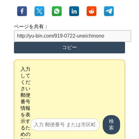
ページを共有：
コピー
入力
して
くだ
さい
郵便
番号
情報
を表
示す
検
るた
索
めの