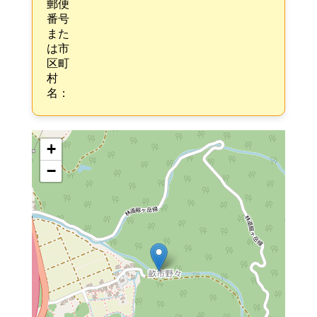
郵便
番号
また
は市
区町
村
名：
+
−