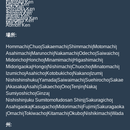
Fukuoka Ken
Miyagi Ken
Gifu Ken
Shizuoka Ken
Saitama Ken
Toyama Ken
Ibaraki Ken
Kanagawa Ken
Ishikawa Ken
Mie Ken
Aomori Ken
場所:
Hommachi
Chuo
Sakaemachi
Shimmachi
Motomachi
|
|
|
|
|
Asahimachi
Marunochi
Nakamachi
Odecho
Saiwaicho
|
|
|
|
|
Midoricho
Honcho
Minamimachi
Higashimachi
|
|
|
|
Midorigaoka
Hongo
Nishimachi
Chuocho
Minatomachi
|
|
|
|
|
Izumicho
Asahicho
Kotobukicho
Nakano
Izumi
|
|
|
|
|
Nishishinshuku
Yamada
Saiwaimachi
Suehirocho
Sakae
|
|
|
|
Akasaka
Asahi
Sakaecho
Ono
Tenjin
Naka
|
|
|
|
|
|
|
Sumiyoshicho
Ginza
|
|
Nishishinjuku Sumitomofudosan Shinj
Sakuragicho
|
|
Asahigaoka
Kasugacho
Midorimachi
Fujimi
Sakuragaoka
|
|
|
|
Omachi
Tokiwacho
Kitamachi
Okubo
Nishikimachi
Wada
|
|
|
|
|
|
州: