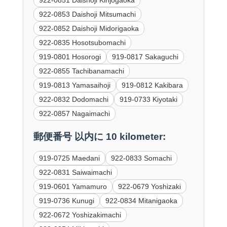
922-0853 Daishoji Mitsumachi
922-0852 Daishoji Midorigaoka
922-0835 Hosotsubomachi
919-0801 Hosorogi
919-0817 Sakaguchi
922-0855 Tachibanamachi
919-0813 Yamasaihoji
919-0812 Kakibara
922-0832 Dodomachi
919-0733 Kiyotaki
922-0857 Nagaimachi
郵便番号 以内に 10 kilometer:
919-0725 Maedani
922-0833 Somachi
922-0831 Saiwaimachi
919-0601 Yamamuro
922-0679 Yoshizaki
919-0736 Kunugi
922-0834 Mitanigaoka
922-0672 Yoshizakimachi