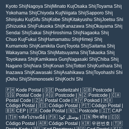
Kyoto Shi
Nagoya Shi
Minato Ku
Osaka Shi
Toyama Shi
|
|
|
|
|
Yokohama Shi
Chiyoda Ku
Niigata Shi
Sapporo Shi
|
|
|
|
Shinjuku Ku
Gifu Shi
Kobe Shi
Kitakyushu Shi
Joetsu Shi
|
|
|
|
Shizuoka Shi
Fukuoka Shi
Kanazawa Shi
Okayama Shi
|
|
|
|
|
Sendai Shi
Sakai Shi
Hiroshima Shi
Nagaoka Shi
|
|
|
|
Chuo Ku
Fukui Shi
Hamamatsu Shi
Himeji Shi
|
|
|
|
Kumamoto Shi
Kamikita Gun
Toyota Shi
Saitama Shi
|
|
|
|
Wakayama Shi
Oita Shi
Matsuyama Shi
Takaoka Shi
|
|
|
|
Toyokawa Shi
Kamikawa Gun
Nagasaki Shi
Chiba Shi
|
|
|
|
Nagano Shi
Nara Shi
Konan Shi
Tottori Shi
Kurihara Shi
|
|
|
|
|
Inazawa Shi
Kawasaki Shi
Asahikawa Shi
Toyohashi Shi
|
|
|
Oshu Shi
Shimonoseki Shi
Kochi Shi
|
|
|
🇵🇭
Kode Postal
| 🇩🇪
Postleitzahl
| 🇬🇧
Postcode
|
🇸🇬
Postal Code
| 🇦🇺
Postcode
| 🇳🇿
Postcode
| 🇨🇦
Postal Code
| 🇿🇦
Postal Code
| 🇲🇾
Poskod
| 🇲🇽
Código Postal
| 🇪🇸
Código Postal
| 🇵🇹
Código Postal
|
🇧🇷
CEP
| 🇫🇷
Code Postal
| 🇳🇱
Postcode
| 🇮🇹
CAP
| 🇹🇭
รหัสไปรษณีย์
| 🇵🇰
پوسٹل کوڈ
| 🇮🇳
पिन कोड
| 🇨🇴
Código Postal
| 🇦🇷
Código Postal
| 🇰🇷
우편번호
| 🇹🇷