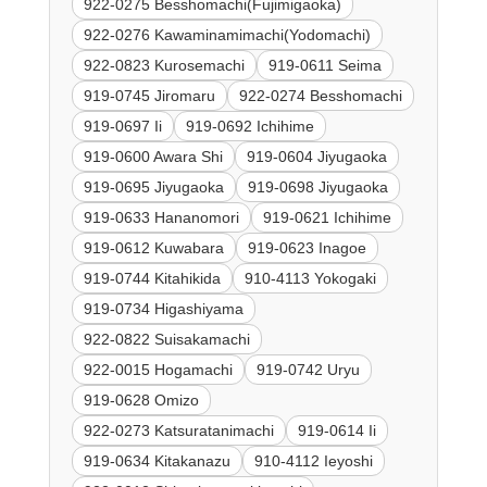
922-0275 Besshomachi(Fujimigaoka)
922-0276 Kawaminamimachi(Yodomachi)
922-0823 Kurosemachi
919-0611 Seima
919-0745 Jiromaru
922-0274 Besshomachi
919-0697 Ii
919-0692 Ichihime
919-0600 Awara Shi
919-0604 Jiyugaoka
919-0695 Jiyugaoka
919-0698 Jiyugaoka
919-0633 Hananomori
919-0621 Ichihime
919-0612 Kuwabara
919-0623 Inagoe
919-0744 Kitahikida
910-4113 Yokogaki
919-0734 Higashiyama
922-0822 Suisakamachi
922-0015 Hogamachi
919-0742 Uryu
919-0628 Omizo
922-0273 Katsuratanimachi
919-0614 Ii
919-0634 Kitakanazu
910-4112 Ieyoshi