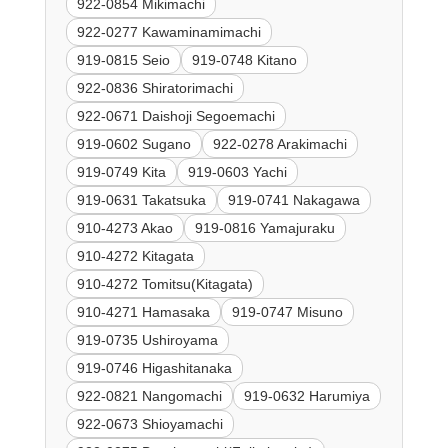
922-0854 Mikimachi
922-0277 Kawaminamimachi
919-0815 Seio
919-0748 Kitano
922-0836 Shiratorimachi
922-0671 Daishoji Segoemachi
919-0602 Sugano
922-0278 Arakimachi
919-0749 Kita
919-0603 Yachi
919-0631 Takatsuka
919-0741 Nakagawa
910-4273 Akao
919-0816 Yamajuraku
910-4272 Kitagata
910-4272 Tomitsu(Kitagata)
910-4271 Hamasaka
919-0747 Misuno
919-0735 Ushiroyama
919-0746 Higashitanaka
922-0821 Nangomachi
919-0632 Harumiya
922-0673 Shioyamachi