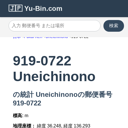
🇯🇵 Yu-Bin.com
検索
入力 郵便番号 または場所
日本
Fukui Ken
Uneichinono
919-0722
919-0722
Uneichinono
の統計 Uneichinonoの郵便番号
919-0722
標高:
m
地理座標：
緯度 36.248, 経度 136.293