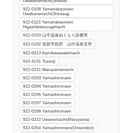
Uwabaramachi(Shitsuki
922-0108 Yamanakaonsen
Uwabaramachi(Shirasag
922-0113 Yamanakaonsen
Higashikatsuragimachi
922-0193 山中温泉ぬくもり診療所
922-0192 加賀市役所 山中温泉支所
922-0013 Kamikawasakimachi
910-4131 Tozenji
922-0221 Maruyamamachi
922-0293 Yamashironsen
922-0294 Yamashironsen
922-0295 Yamashironsen
922-0297 Yamashironsen
922-0298 Yamashironsen
922-0222 Uwanomachi(Maruyama)
922-0254 Yamashironsen(Onsendori)