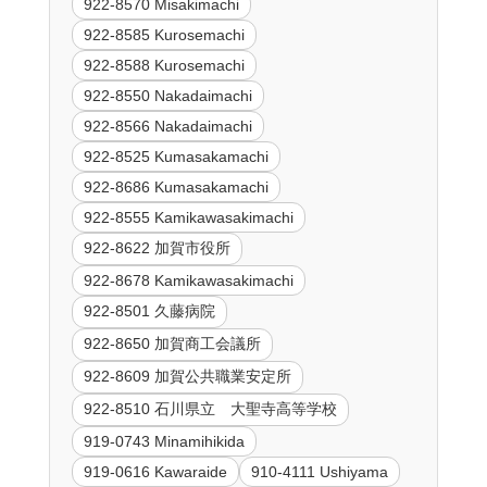
922-8570 Misakimachi
922-8585 Kurosemachi
922-8588 Kurosemachi
922-8550 Nakadaimachi
922-8566 Nakadaimachi
922-8525 Kumasakamachi
922-8686 Kumasakamachi
922-8555 Kamikawasakimachi
922-8622 加賀市役所
922-8678 Kamikawasakimachi
922-8501 久藤病院
922-8650 加賀商工会議所
922-8609 加賀公共職業安定所
922-8510 石川県立 大聖寺高等学校
919-0743 Minamihikida
919-0616 Kawaraide
910-4111 Ushiyama