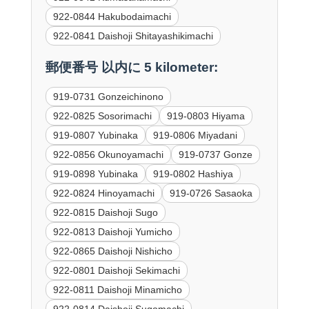
922-0844 Hakubodaimachi
922-0841 Daishoji Shitayashikimachi
郵便番号 以内に 5 kilometer:
919-0731 Gonzeichinono
922-0825 Sosorimachi
919-0803 Hiyama
919-0807 Yubinaka
919-0806 Miyadani
922-0856 Okunoyamachi
919-0737 Gonze
919-0898 Yubinaka
919-0802 Hashiya
922-0824 Hinoyamachi
919-0726 Sasaoka
922-0815 Daishoji Sugo
922-0813 Daishoji Yumicho
922-0865 Daishoji Nishicho
922-0801 Daishoji Sekimachi
922-0811 Daishoji Minamicho
922-0814 Daishoji Sugomachi