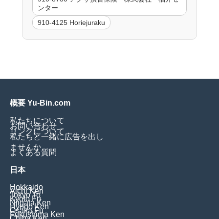
ンター
910-4125 Horiejuraku
概要 Yu-Bin.com
私たちについて
お問い合わせ
リンクについて
私たちと一緒に広告を出し
ませんか
よくある質問
日本
Hokkaido
Aichi Ken
Tokyo To
Kyoto Fu
Niigata Ken
Hyogo Ken
Osaka Fu
Fukushima Ken
Chiba Ken