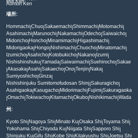
Mie Ken
Aomori Ken
場所:
Hommachi
Chuo
Sakaemachi
Shimmachi
Motomachi
|
|
|
|
|
Asahimachi
Marunochi
Nakamachi
Odecho
Saiwaicho
|
|
|
|
|
Midoricho
Honcho
Minamimachi
Higashimachi
|
|
|
|
Midorigaoka
Hongo
Nishimachi
Chuocho
Minatomachi
|
|
|
|
|
Izumicho
Asahicho
Kotobukicho
Nakano
Izumi
|
|
|
|
|
Nishishinshuku
Yamada
Saiwaimachi
Suehirocho
Sakae
|
|
|
|
Akasaka
Asahi
Sakaecho
Ono
Tenjin
Naka
|
|
|
|
|
|
|
Sumiyoshicho
Ginza
|
|
Nishishinjuku Sumitomofudosan Shinj
Sakuragicho
|
|
Asahigaoka
Kasugacho
Midorimachi
Fujimi
Sakuragaoka
|
|
|
|
Omachi
Tokiwacho
Kitamachi
Okubo
Nishikimachi
Wada
|
|
|
|
|
|
州:
Kyoto Shi
Nagoya Shi
Minato Ku
Osaka Shi
Toyama Shi
|
|
|
|
|
Yokohama Shi
Chiyoda Ku
Niigata Shi
Sapporo Shi
|
|
|
|
Shinjuku Ku
Gifu Shi
Kobe Shi
Kitakyushu Shi
Joetsu Shi
|
|
|
|