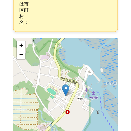
は市
区町
村
名：
+
−