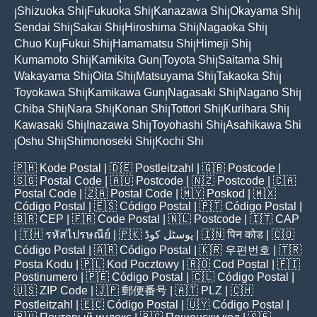
Shizuoka Shi
Fukuoka Shi
Kanazawa Shi
Okayama Shi
|
|
|
|
|
Sendai Shi
Sakai Shi
Hiroshima Shi
Nagaoka Shi
|
|
|
|
Chuo Ku
Fukui Shi
Hamamatsu Shi
Himeji Shi
|
|
|
|
Kumamoto Shi
Kamikita Gun
Toyota Shi
Saitama Shi
|
|
|
|
Wakayama Shi
Oita Shi
Matsuyama Shi
Takaoka Shi
|
|
|
|
Toyokawa Shi
Kamikawa Gun
Nagasaki Shi
Nagano Shi
|
|
|
|
Chiba Shi
Nara Shi
Konan Shi
Tottori Shi
Kurihara Shi
|
|
|
|
|
Kawasaki Shi
Inazawa Shi
Toyohashi Shi
Asahikawa Shi
|
|
|
Oshu Shi
Shimonoseki Shi
Kochi Shi
|
|
|
🇵🇭
Kode Postal
| 🇩🇪
Postleitzahl
| 🇬🇧
Postcode
|
🇸🇬
Postal Code
| 🇦🇺
Postcode
| 🇳🇿
Postcode
| 🇨🇦
Postal Code
| 🇿🇦
Postal Code
| 🇲🇾
Poskod
| 🇲🇽
Código Postal
| 🇪🇸
Código Postal
| 🇵🇹
Código Postal
|
🇧🇷
CEP
| 🇫🇷
Code Postal
| 🇳🇱
Postcode
| 🇮🇹
CAP
| 🇹🇭
รหัสไปรษณีย์
| 🇵🇰
پوسٹل کوڈ
| 🇮🇳
पिन कोड
| 🇨🇴
Código Postal
| 🇦🇷
Código Postal
| 🇰🇷
우편번호
| 🇹🇷
Posta Kodu
| 🇵🇱
Kod Pocztowy
| 🇷🇴
Cod Poștal
| 🇫🇮
Postinumero
| 🇵🇪
Código Postal
| 🇨🇱
Código Postal
|
🇺🇸
ZIP Code
| 🇯🇵
郵便番号
| 🇦🇹
PLZ
| 🇨🇭
Postleitzahl
| 🇪🇨
Código Postal
| 🇺🇾
Código Postal
|