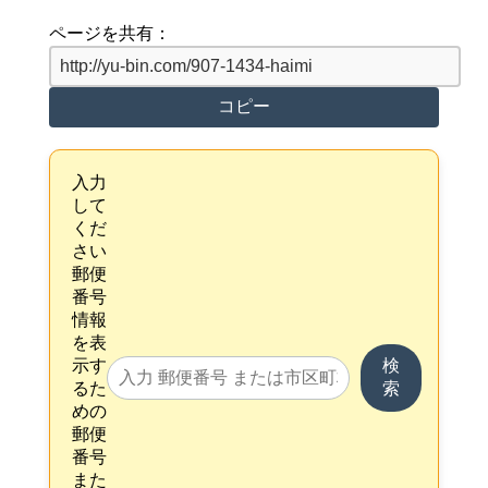
ページを共有：
コピー
入力
して
くだ
さい
郵便
番号
情報
を表
示す
検
るた
索
めの
郵便
番号
また