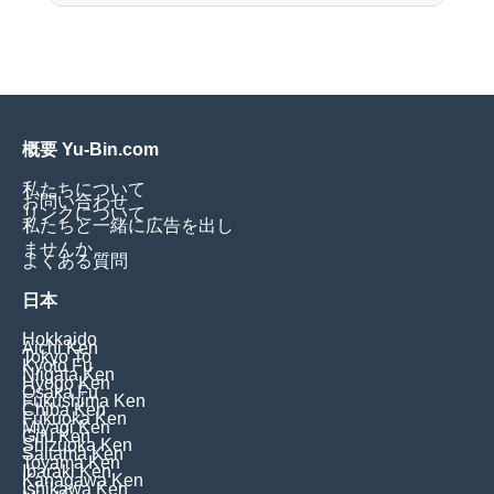
概要 Yu-Bin.com
私たちについて
お問い合わせ
リンクについて
私たちと一緒に広告を出し
ませんか
よくある質問
日本
Hokkaido
Aichi Ken
Tokyo To
Kyoto Fu
Niigata Ken
Hyogo Ken
Osaka Fu
Fukushima Ken
Chiba Ken
Fukuoka Ken
Miyagi Ken
Gifu Ken
Shizuoka Ken
Saitama Ken
Toyama Ken
Ibaraki Ken
Kanagawa Ken
Ishikawa Ken