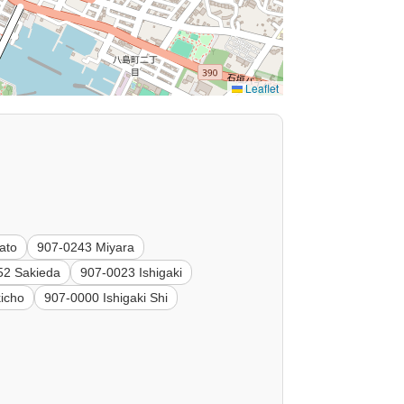
Leaflet
ato
907-0243 Miyara
52 Sakieda
907-0023 Ishigaki
icho
907-0000 Ishigaki Shi