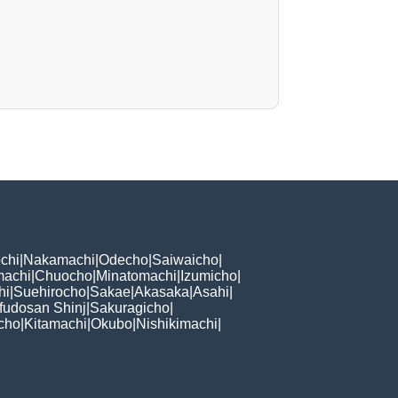
chi
|
Nakamachi
|
Odecho
|
Saiwaicho
|
machi
|
Chuocho
|
Minatomachi
|
Izumicho
|
hi
|
Suehirocho
|
Sakae
|
Akasaka
|
Asahi
|
fudosan Shinj
|
Sakuragicho
|
cho
|
Kitamachi
|
Okubo
|
Nishikimachi
|