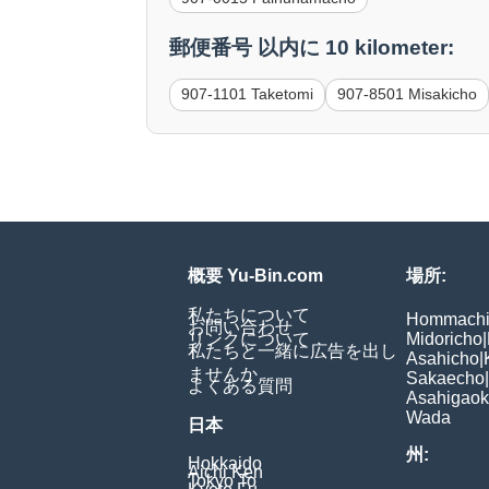
郵便番号 以内に 10 kilometer:
907-1101 Taketomi
907-8501 Misakicho
概要 Yu-Bin.com
場所:
私たちについて
Hommach
お問い合わせ
リンクについて
Midoricho
|
私たちと一緒に広告を出し
Asahicho
|
ませんか
Sakaecho
|
よくある質問
Asahigao
Wada
日本
州:
Hokkaido
Aichi Ken
Tokyo To