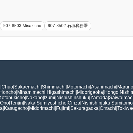
907-8503 Misakicho
907-8502 石垣税務署
i
|
Chuo
|
Sakaemachi
|
Shimmachi
|
Motomachi
|
Asahimachi
|
Maruno
Honcho
|
Minamimachi
|
Higashimachi
|
Midorigaoka
|
Hongo
|
Nishi
Kotobukicho
|
Nakano
|
Izumi
|
Nishishinshuku
|
Yamada
|
Saiwaimac
Ono
|
Tenjin
|
Naka
|
Sumiyoshicho
|
Ginza
|
Nishishinjuku Sumitomo
ka
|
Kasugacho
|
Midorimachi
|
Fujimi
|
Sakuragaoka
|
Omachi
|
Tokiwa