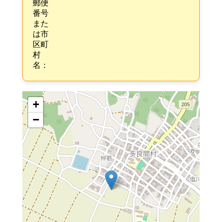
郵便
番号
また
は市
区町
村
名：
+
−