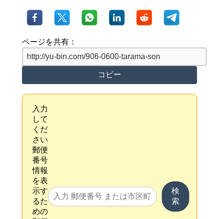
ページを共有：
コピー
入力
して
くだ
さい
郵便
番号
情報
を表
示す
検
るた
索
めの