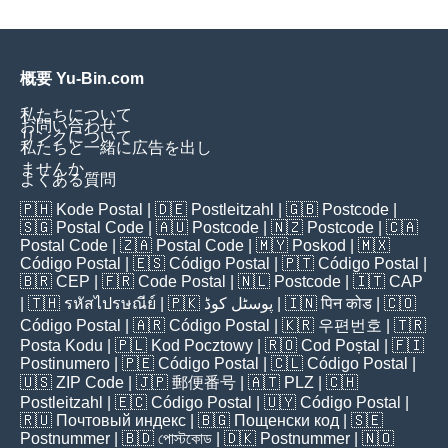
概要 Yu-Bin.com
私たちについて
お問い合わせ
リンクについて
私たちと一緒に広告を出し
ませんか
よくある質問
🇵🇭
Kode Postal
| 🇩🇪
Postleitzahl
| 🇬🇧
Postcode
|
🇸🇬
Postal Code
| 🇦🇺
Postcode
| 🇳🇿
Postcode
| 🇨🇦
Postal Code
| 🇿🇦
Postal Code
| 🇲🇾
Poskod
| 🇲🇽
Código Postal
| 🇪🇸
Código Postal
| 🇵🇹
Código Postal
|
🇧🇷
CEP
| 🇫🇷
Code Postal
| 🇳🇱
Postcode
| 🇮🇹
CAP
| 🇹🇭
รหัสไปรษณีย์
| 🇵🇰
پوسٹل کوڈ
| 🇮🇳
पिन कोड
| 🇨🇴
Código Postal
| 🇦🇷
Código Postal
| 🇰🇷
우편번호
| 🇹🇷
Posta Kodu
| 🇵🇱
Kod Pocztowy
| 🇷🇴
Cod Poștal
| 🇫🇮
Postinumero
| 🇵🇪
Código Postal
| 🇨🇱
Código Postal
|
🇺🇸
ZIP Code
| 🇯🇵
郵便番号
| 🇦🇹
PLZ
| 🇨🇭
Postleitzahl
| 🇪🇨
Código Postal
| 🇺🇾
Código Postal
|
🇷🇺
Почтовый индекс
| 🇧🇬
Пощенски код
| 🇸🇪
Postnummer
| 🇧🇩
পোস্টকোড
| 🇩🇰
Postnummer
| 🇳🇴