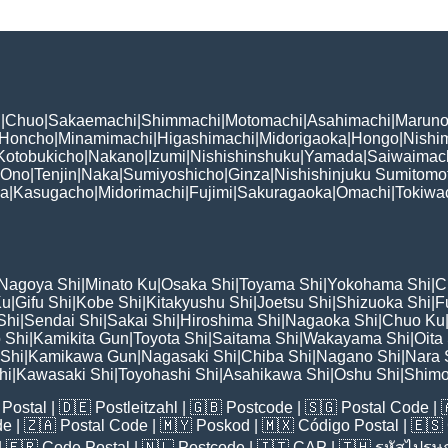
i
|
Chuo
|
Sakaemachi
|
Shimmachi
|
Motomachi
|
Asahimachi
|
Maruno
Honcho
|
Minamimachi
|
Higashimachi
|
Midorigaoka
|
Hongo
|
Nishi
Kotobukicho
|
Nakano
|
Izumi
|
Nishishinshuku
|
Yamada
|
Saiwaimac
Ono
|
Tenjin
|
Naka
|
Sumiyoshicho
|
Ginza
|
Nishishinjuku Sumitomo
ka
|
Kasugacho
|
Midorimachi
|
Fujimi
|
Sakuragaoka
|
Omachi
|
Tokiwa
Nagoya Shi
|
Minato Ku
|
Osaka Shi
|
Toyama Shi
|
Yokohama Shi
|
C
Ku
|
Gifu Shi
|
Kobe Shi
|
Kitakyushu Shi
|
Joetsu Shi
|
Shizuoka Shi
|
F
Shi
|
Sendai Shi
|
Sakai Shi
|
Hiroshima Shi
|
Nagaoka Shi
|
Chuo Ku
 Shi
|
Kamikita Gun
|
Toyota Shi
|
Saitama Shi
|
Wakayama Shi
|
Oita
Shi
|
Kamikawa Gun
|
Nagasaki Shi
|
Chiba Shi
|
Nagano Shi
|
Nara 
hi
|
Kawasaki Shi
|
Toyohashi Shi
|
Asahikawa Shi
|
Oshu Shi
|
Shimo
Postal
| 🇩🇪
Postleitzahl
| 🇬🇧
Postcode
| 🇸🇬
Postal Code
| 
de
| 🇿🇦
Postal Code
| 🇲🇾
Poskod
| 🇲🇽
Código Postal
| 🇪🇸
| 🇫🇷
Code Postal
| 🇳🇱
Postcode
| 🇮🇹
CAP
| 🇹🇭
รหัสไปรษณ