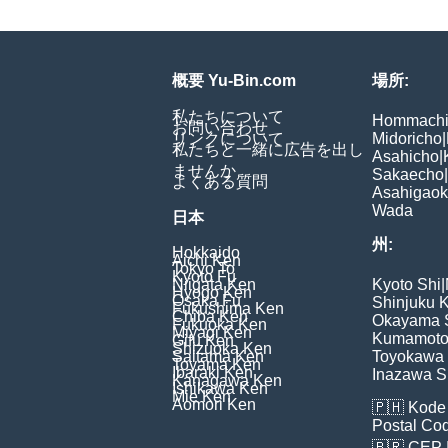
概要 Yu-Bin.com
場所:
私たちについて
Hommach
お問い合わせ
リンクについて
Midoricho
|
私たちと一緒に広告を出し
Asahicho
|
ませんか
Sakaecho
|
よくある質問
Asahigao
Wada
日本
州:
Hokkaido
Aichi Ken
Tokyo To
Kyoto Fu
Niigata Ken
Kyoto Shi
|
Hyogo Ken
Osaka Fu
Shinjuku 
Fukushima Ken
Chiba Ken
Okayama 
Fukuoka Ken
Miyagi Ken
Kumamoto
Gifu Ken
Shizuoka Ken
Saitama Ken
Toyokawa 
Toyama Ken
Ibaraki Ken
Inazawa S
Kanagawa Ken
Ishikawa Ken
Mie Ken
Aomori Ken
🇵🇭
Kode 
Postal Co
🇧🇷
CEP