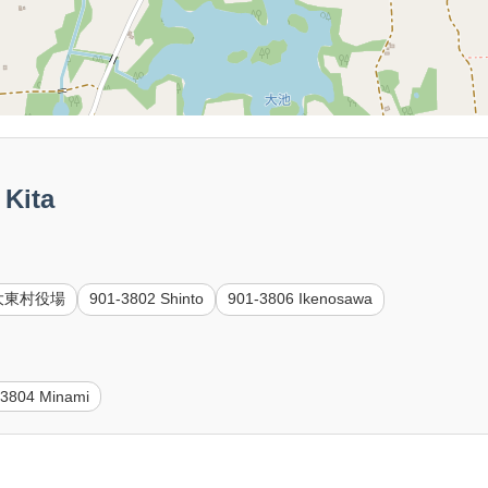
Kita
 南大東村役場
901-3802 Shinto
901-3806 Ikenosawa
-3804 Minami