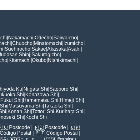
chi
|
Nakamachi
|
Odecho
|
Saiwaicho
|
machi
|
Chuocho
|
Minatomachi
|
Izumicho
|
hi
|
Suehirocho
|
Sakae
|
Akasaka
|
Asahi
|
fudosan Shinj
|
Sakuragicho
|
cho
|
Kitamachi
|
Okubo
|
Nishikimachi
|
hiyoda Ku
|
Niigata Shi
|
Sapporo Shi
|
ukuoka Shi
|
Kanazawa Shi
|
|
Fukui Shi
|
Hamamatsu Shi
|
Himeji Shi
|
 Shi
|
Matsuyama Shi
|
Takaoka Shi
|
Shi
|
Konan Shi
|
Tottori Shi
|
Kurihara Shi
|
noseki Shi
|
Kochi Shi
🇦🇺
Postcode
| 🇳🇿
Postcode
| 🇨🇦
Código Postal
| 🇵🇹
Código Postal
|
ีย์
| 🇵🇰
پوسٹل کوڈ
| 🇮🇳
पिन कोड
|