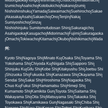
Midorigaoka
Hongo
Nishimachi
Chuocho
Minatomachi
|
|
|
|
|
Izumicho
Asahicho
Kotobukicho
Nakano
Izumi
|
|
|
|
|
Nishishinshuku
Yamada
Saiwaimachi
Suehirocho
Sakae
|
|
|
|
Akasaka
Asahi
Sakaecho
Ono
Tenjin
Naka
|
|
|
|
|
|
|
Sumiyoshicho
Ginza
|
|
Nishishinjuku Sumitomofudosan Shinj
Sakuragicho
|
|
Asahigaoka
Kasugacho
Midorimachi
Fujimi
Sakuragaoka
|
|
|
|
Omachi
Tokiwacho
Kitamachi
Okubo
Nishikimachi
Wada
|
|
|
|
|
|
州:
Kyoto Shi
Nagoya Shi
Minato Ku
Osaka Shi
Toyama Shi
|
|
|
|
|
Yokohama Shi
Chiyoda Ku
Niigata Shi
Sapporo Shi
|
|
|
|
Shinjuku Ku
Gifu Shi
Kobe Shi
Kitakyushu Shi
Joetsu Shi
|
|
|
|
Shizuoka Shi
Fukuoka Shi
Kanazawa Shi
Okayama Shi
|
|
|
|
|
Sendai Shi
Sakai Shi
Hiroshima Shi
Nagaoka Shi
|
|
|
|
Chuo Ku
Fukui Shi
Hamamatsu Shi
Himeji Shi
|
|
|
|
Kumamoto Shi
Kamikita Gun
Toyota Shi
Saitama Shi
|
|
|
|
Wakayama Shi
Oita Shi
Matsuyama Shi
Takaoka Shi
|
|
|
|
Toyokawa Shi
Kamikawa Gun
Nagasaki Shi
Chiba Shi
|
|
|
|
Nagano Shi
Nara Shi
Konan Shi
Tottori Shi
Kurihara Shi