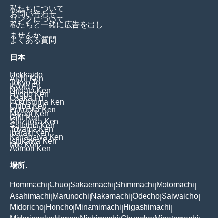
私たちについて
お問い合わせ
リンクについて
私たちと一緒に広告を出し
ませんか
よくある質問
日本
Hokkaido
Aichi Ken
Tokyo To
Kyoto Fu
Niigata Ken
Hyogo Ken
Osaka Fu
Fukushima Ken
Chiba Ken
Fukuoka Ken
Miyagi Ken
Gifu Ken
Shizuoka Ken
Saitama Ken
Toyama Ken
Ibaraki Ken
Kanagawa Ken
Ishikawa Ken
Mie Ken
Aomori Ken
場所:
Hommachi
Chuo
Sakaemachi
Shimmachi
Motomachi
|
|
|
|
|
Asahimachi
Marunochi
Nakamachi
Odecho
Saiwaicho
|
|
|
|
|
Midoricho
Honcho
Minamimachi
Higashimachi
|
|
|
|