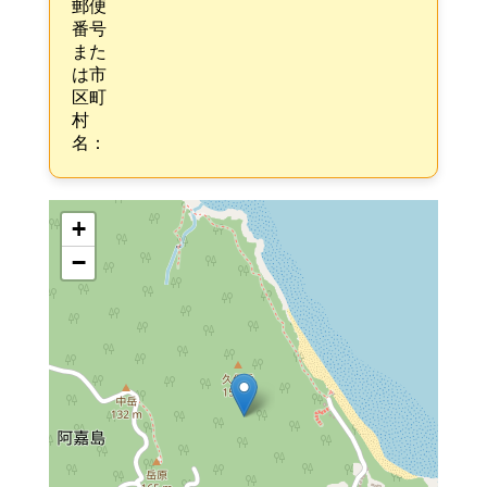
郵便
番号
また
は市
区町
村
名：
+
−