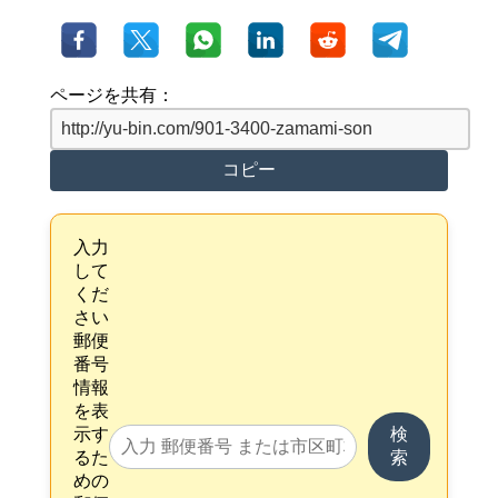
ページを共有：
コピー
入力
して
くだ
さい
郵便
番号
情報
を表
示す
検
るた
索
めの