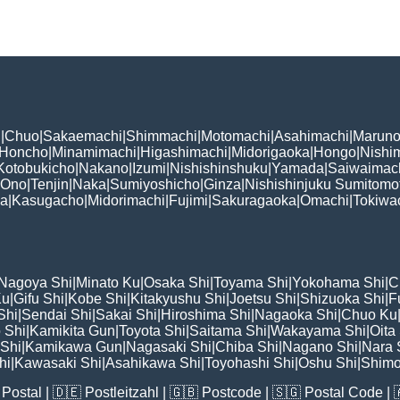
i
|
Chuo
|
Sakaemachi
|
Shimmachi
|
Motomachi
|
Asahimachi
|
Maruno
Honcho
|
Minamimachi
|
Higashimachi
|
Midorigaoka
|
Hongo
|
Nishi
Kotobukicho
|
Nakano
|
Izumi
|
Nishishinshuku
|
Yamada
|
Saiwaimac
Ono
|
Tenjin
|
Naka
|
Sumiyoshicho
|
Ginza
|
Nishishinjuku Sumitomo
ka
|
Kasugacho
|
Midorimachi
|
Fujimi
|
Sakuragaoka
|
Omachi
|
Tokiwa
Nagoya Shi
|
Minato Ku
|
Osaka Shi
|
Toyama Shi
|
Yokohama Shi
|
C
Ku
|
Gifu Shi
|
Kobe Shi
|
Kitakyushu Shi
|
Joetsu Shi
|
Shizuoka Shi
|
F
Shi
|
Sendai Shi
|
Sakai Shi
|
Hiroshima Shi
|
Nagaoka Shi
|
Chuo Ku
 Shi
|
Kamikita Gun
|
Toyota Shi
|
Saitama Shi
|
Wakayama Shi
|
Oita
Shi
|
Kamikawa Gun
|
Nagasaki Shi
|
Chiba Shi
|
Nagano Shi
|
Nara 
hi
|
Kawasaki Shi
|
Asahikawa Shi
|
Toyohashi Shi
|
Oshu Shi
|
Shimo
Postal
| 🇩🇪
Postleitzahl
| 🇬🇧
Postcode
| 🇸🇬
Postal Code
| 