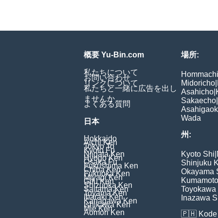
概要 Yu-Bin.com
場所:
私たちについて
Hommach
お問い合わせ
リンクについて
Midoricho
|
私たちと一緒に広告を出し
Asahicho
|
ませんか
Sakaecho
|
よくある質問
Asahigao
Wada
日本
州:
Hokkaido
Aichi Ken
Tokyo To
Kyoto Fu
Niigata Ken
Kyoto Shi
|
Hyogo Ken
Osaka Fu
Shinjuku 
Fukushima Ken
Chiba Ken
Okayama 
Fukuoka Ken
Miyagi Ken
Kumamoto
Gifu Ken
Shizuoka Ken
Saitama Ken
Toyokawa 
Toyama Ken
Ibaraki Ken
Inazawa S
Kanagawa Ken
Ishikawa Ken
Mie Ken
Aomori Ken
🇵🇭
Kode 