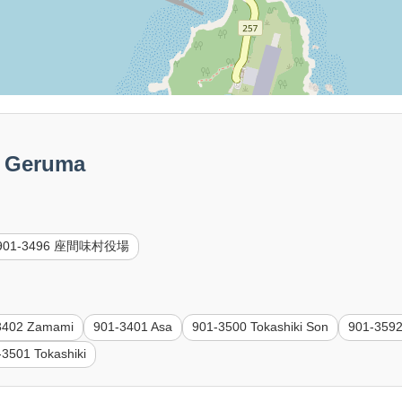
 Geruma
901-3496 座間味村役場
3402 Zamami
901-3401 Asa
901-3500 Tokashiki Son
901-3
-3501 Tokashiki