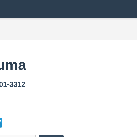
ruma
1-3312