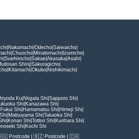
chi
|
Nakamachi
|
Odecho
|
Saiwaicho
|
machi
|
Chuocho
|
Minatomachi
|
Izumicho
|
hi
|
Suehirocho
|
Sakae
|
Akasaka
|
Asahi
|
fudosan Shinj
|
Sakuragicho
|
cho
|
Kitamachi
|
Okubo
|
Nishikimachi
|
hiyoda Ku
|
Niigata Shi
|
Sapporo Shi
|
ukuoka Shi
|
Kanazawa Shi
|
|
Fukui Shi
|
Hamamatsu Shi
|
Himeji Shi
|
 Shi
|
Matsuyama Shi
|
Takaoka Shi
|
Shi
|
Konan Shi
|
Tottori Shi
|
Kurihara Shi
|
noseki Shi
|
Kochi Shi
🇦🇺
Postcode
| 🇳🇿
Postcode
| 🇨🇦