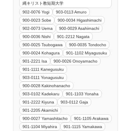
縄キリスト教短期大学
902-0076 Yogi
903-0113 Amuro
900-0023 Sobe
900-0034 Higashimachi
902-0073 Uema
900-0029 Asahimachi
900-0036 Nishi
901-2212 Nagata
900-0025 Tsubogawa
900-0035 Tondocho
900-0024 Kohagura
901-1102 Miyagusuku
901-2221 Isa
900-0026 Onoyamacho
901-1111 Kanegusuku
903-0111 Yonagusuku
900-0028 Kakinohanacho
903-0102 Kadekaru
901-1103 Yonaha
901-2222 Kiyuna
903-0112 Gaja
901-2205 Akamichi
900-0027 Yamashitacho
901-1105 Arakawa
901-1104 Miyahira
901-1115 Yamakawa