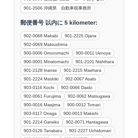
901-2506 沖縄県 自動車税事務所
郵便番号 以内に 5 kilometer:
902-0068 Makabi
901-2225 Ojana
902-0069 Matsushima
900-0006 Omoromachi
900-0011 Uenoya
900-0001 Minatomachi
901-2101 Nishihara
901-2128 Inanse
901-2215 Maehara
901-2224 Mashiki
902-0067 Asato
903-0116 Kochi
902-0066 Daido
902-0061 Furujima
902-0062 Matsugawa
900-0016 Maejima
900-0012 Tomari
903-0117 Onaga
900-0013 Makishi
901-2214 Ganeko
902-0071 Hantagawa
903-0126 Tanabaru
901-2227 Uchidomari