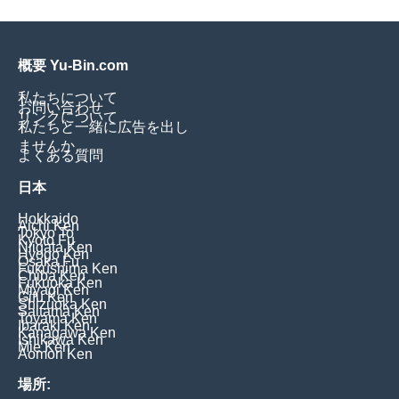
概要 Yu-Bin.com
私たちについて
お問い合わせ
リンクについて
私たちと一緒に広告を出し
ませんか
よくある質問
日本
Hokkaido
Aichi Ken
Tokyo To
Kyoto Fu
Niigata Ken
Hyogo Ken
Osaka Fu
Fukushima Ken
Chiba Ken
Fukuoka Ken
Miyagi Ken
Gifu Ken
Shizuoka Ken
Saitama Ken
Toyama Ken
Ibaraki Ken
Kanagawa Ken
Ishikawa Ken
Mie Ken
Aomori Ken
場所: