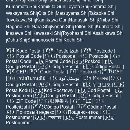
|
|
|
|
Kumamoto Shi
Kamikita Gun
Toyota Shi
Saitama Shi
|
|
|
|
Wakayama Shi
Oita Shi
Matsuyama Shi
Takaoka Shi
|
|
|
|
Toyokawa Shi
Kamikawa Gun
Nagasaki Shi
Chiba Shi
|
|
|
|
Nagano Shi
Nara Shi
Konan Shi
Tottori Shi
Kurihara Shi
|
|
|
|
|
Inazawa Shi
Kawasaki Shi
Toyohashi Shi
Asahikawa Shi
|
|
|
Oshu Shi
Shimonoseki Shi
Kochi Shi
|
|
|
🇵🇭
Kode Postal
| 🇩🇪
Postleitzahl
| 🇬🇧
Postcode
|
🇸🇬
Postal Code
| 🇦🇺
Postcode
| 🇳🇿
Postcode
| 🇨🇦
Postal Code
| 🇿🇦
Postal Code
| 🇲🇾
Poskod
| 🇲🇽
Código Postal
| 🇪🇸
Código Postal
| 🇵🇹
Código Postal
|
🇧🇷
CEP
| 🇫🇷
Code Postal
| 🇳🇱
Postcode
| 🇮🇹
CAP
| 🇹🇭
รหัสไปรษณีย์
| 🇵🇰
پوسٹل کوڈ
| 🇮🇳
पिन कोड
| 🇨🇴
Código Postal
| 🇦🇷
Código Postal
| 🇰🇷
우편번호
| 🇹🇷
Posta Kodu
| 🇵🇱
Kod Pocztowy
| 🇷🇴
Cod Poștal
| 🇫🇮
Postinumero
| 🇵🇪
Código Postal
| 🇨🇱
Código Postal
|
🇺🇸
ZIP Code
| 🇯🇵
郵便番号
| 🇦🇹
PLZ
| 🇨🇭
Postleitzahl
| 🇪🇨
Código Postal
| 🇺🇾
Código Postal
|
🇷🇺
Почтовый индекс
| 🇧🇬
Пощенски код
| 🇸🇪
Postnummer
| 🇧🇩
পোস্টকোড
| 🇩🇰
Postnummer
| 🇳🇴
Postnummer