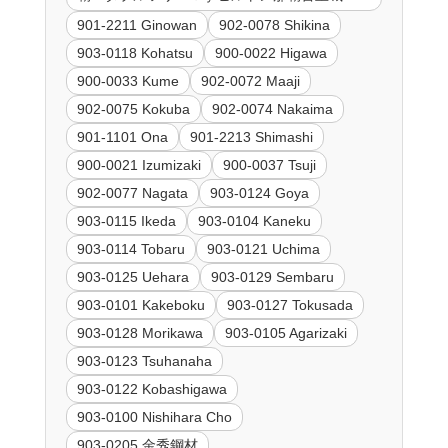
901-2211 Ginowan
902-0078 Shikina
903-0118 Kohatsu
900-0022 Higawa
900-0033 Kume
902-0072 Maaji
902-0075 Kokuba
902-0074 Nakaima
901-1101 Ona
901-2213 Shimashi
900-0021 Izumizaki
900-0037 Tsuji
902-0077 Nagata
903-0124 Goya
903-0115 Ikeda
903-0104 Kaneku
903-0114 Tobaru
903-0121 Uchima
903-0125 Uehara
903-0129 Sembaru
903-0101 Kakeboku
903-0127 Tokusada
903-0128 Morikawa
903-0105 Agarizaki
903-0123 Tsuhanaha
903-0122 Kobashigawa
903-0100 Nishihara Cho
903-0205 金秀鋼材