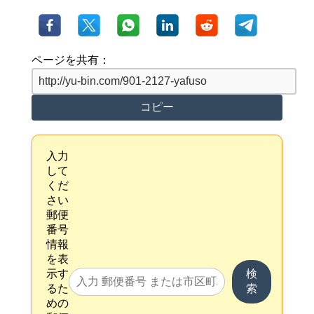
ページを共有：
コピー
入力
して
くだ
さい
郵便
番号
情報
を表
示す
検
るた
索
めの