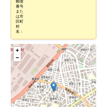
郵便
番号
また
は市
区町
村
名：
+
−