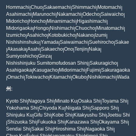
Hommachi
Chuo
Sakaemachi
Shimmachi
Motomachi
|
|
|
|
|
Asahimachi
Marunochi
Nakamachi
Odecho
Saiwaicho
|
|
|
|
|
Midoricho
Honcho
Minamimachi
Higashimachi
|
|
|
|
Midorigaoka
Hongo
Nishimachi
Chuocho
Minatomachi
|
|
|
|
|
Izumicho
Asahicho
Kotobukicho
Nakano
Izumi
|
|
|
|
|
Nishishinshuku
Yamada
Saiwaimachi
Suehirocho
Sakae
|
|
|
|
Akasaka
Asahi
Sakaecho
Ono
Tenjin
Naka
|
|
|
|
|
|
|
Sumiyoshicho
Ginza
|
|
Nishishinjuku Sumitomofudosan Shinj
Sakuragicho
|
|
Asahigaoka
Kasugacho
Midorimachi
Fujimi
Sakuragaoka
|
|
|
|
Omachi
Tokiwacho
Kitamachi
Okubo
Nishikimachi
Wada
|
|
|
|
|
|
州:
Kyoto Shi
Nagoya Shi
Minato Ku
Osaka Shi
Toyama Shi
|
|
|
|
|
Yokohama Shi
Chiyoda Ku
Niigata Shi
Sapporo Shi
|
|
|
|
Shinjuku Ku
Gifu Shi
Kobe Shi
Kitakyushu Shi
Joetsu Shi
|
|
|
|
Shizuoka Shi
Fukuoka Shi
Kanazawa Shi
Okayama Shi
|
|
|
|
|
Sendai Shi
Sakai Shi
Hiroshima Shi
Nagaoka Shi
|
|
|
|
Chuo Ku
Fukui Shi
Hamamatsu Shi
Himeji Shi