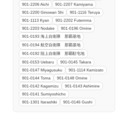
901-2206 Aichi
901-2207 Kamiyama
901-2200 Ginowan Shi
901-1116 Teruya
901-1113 Kyan
901-2202 Futemma
901-2203 Nodake
901-0196 Omine
901-0193 海上自衛隊 那覇基地
901-0194 航空自衛隊 那覇基地
901-0192 陸上自衛隊 那覇駐屯地
901-0153 Uebaru
901-0145 Takara
901-0147 Miyagusuku
901-1114 Kamizato
901-0144 Toma
901-0148 Omine
901-0142 Kagamizu
901-0143 Ashimine
901-0141 Sumiyoshicho
901-1301 Itarashiki
901-0146 Gushi