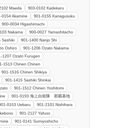
2102 Maeda
903-0102 Kadekaru
-0154 Akamine
901-0155 Kanagusuku
900-0034 Higashimachi
2103 Nakama
900-0027 Yamashitacho
 Sashiki
901-1400 Nanjo Shi
to Oshiro
901-1206 Ozato Nakama
1-1207 Ozato Furugen
1-1513 Chinen Chinen
901-1516 Chinen Shikiya
901-1415 Sashiki Shinkai
nzato
901-1512 Chinen Yoshitomi
ine
901-0193 海上自衛隊 那覇基地
901-0153 Uebaru
901-2101 Nishihara
Akebono
901-2127 Yafuso
imine
901-0141 Sumiyoshicho