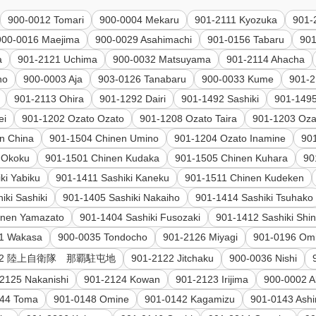
900-0012 Tomari
900-0004 Mekaru
901-2111 Kyozuka
901-
900-0016 Maejima
900-0029 Asahimachi
901-0156 Tabaru
901
a
901-2121 Uchima
900-0032 Matsuyama
901-2114 Ahacha
ho
900-0003 Aja
903-0126 Tanabaru
900-0033 Kume
901-
901-2113 Ohira
901-1292 Dairi
901-1492 Sashiki
901-1495
ei
901-1202 Ozato Ozato
901-1208 Ozato Taira
901-1203 Oza
n China
901-1504 Chinen Umino
901-1204 Ozato Inamine
90
i Okoku
901-1501 Chinen Kudaka
901-1505 Chinen Kuhara
90
ki Yabiku
901-1411 Sashiki Kaneku
901-1511 Chinen Kudeken
iki Sashiki
901-1405 Sashiki Nakaiho
901-1414 Sashiki Tsuhako
inen Yamazato
901-1404 Sashiki Fusozaki
901-1412 Sashiki Shi
1 Wakasa
900-0035 Tondocho
901-2126 Miyagi
901-0196 Om
0192 陸上自衛隊 那覇駐屯地
901-2122 Jitchaku
900-0036 Nishi
2125 Nakanishi
901-2124 Kowan
901-2123 Irijima
900-0002 
144 Toma
901-0148 Omine
901-0142 Kagamizu
901-0143 Ash