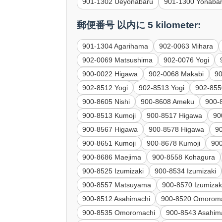
901-1302 Ueyonabaru
901-1300 Yonaba
郵便番号 以内に 5 kilometer:
901-1304 Agarihama
902-0063 Mihara
902-0069 Matsushima
902-0076 Yogi
900-0022 Higawa
902-0068 Makabi
9
902-8512 Yogi
902-8513 Yogi
902-855
900-8605 Nishi
900-8608 Ameku
900-8
900-8513 Kumoji
900-8517 Higawa
90
900-8567 Higawa
900-8578 Higawa
9
900-8651 Kumoji
900-8678 Kumoji
90
900-8686 Maejima
900-8558 Kohagura
900-8525 Izumizaki
900-8534 Izumizaki
900-8557 Matsuyama
900-8570 Izumizak
900-8512 Asahimachi
900-8520 Omorom
900-8535 Omoromachi
900-8543 Asahim