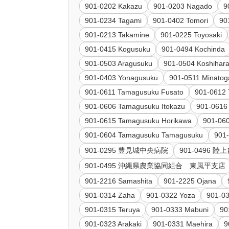
901-0202 Kakazu
901-0203 Nagado
9
901-0234 Tagami
901-0402 Tomori
90
901-0213 Takamine
901-0225 Toyosaki
901-0415 Kogusuku
901-0494 Kochinda
901-0503 Aragusuku
901-0504 Koshihar
901-0403 Yonagusuku
901-0511 Minato
901-0611 Tamagusuku Fusato
901-0612
901-0606 Tamagusuku Itokazu
901-0616
901-0615 Tamagusuku Horikawa
901-06
901-0604 Tamagusuku Tamagusuku
901
901-0295 豊見城中央病院
901-0496
901-0495 沖縄県農業協同組合 東風平支店
901-2216 Samashita
901-2225 Ojana
901-0314 Zaha
901-0322 Yoza
901-0
901-0315 Teruya
901-0333 Mabuni
90
901-0323 Arakaki
901-0331 Maehira
9