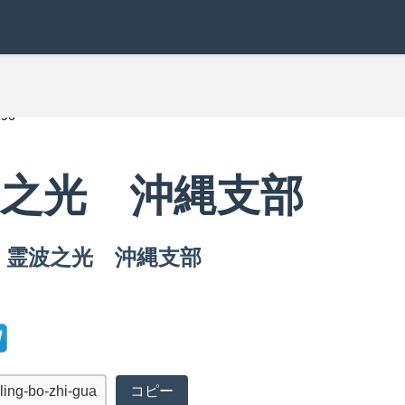
196
 霊波之光 沖縄支部
6 の 霊波之光 沖縄支部
コピー