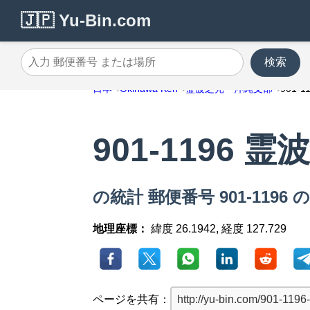
🇯🇵 Yu-Bin.com
検索
入力 郵便番号 または場所
日本
Okinawa Ken
霊波之光 沖縄支部
901-1
901-1196
の統計 郵便番号 901-119
地理座標：
緯度 26.1942, 経度 127.729
ページを共有：