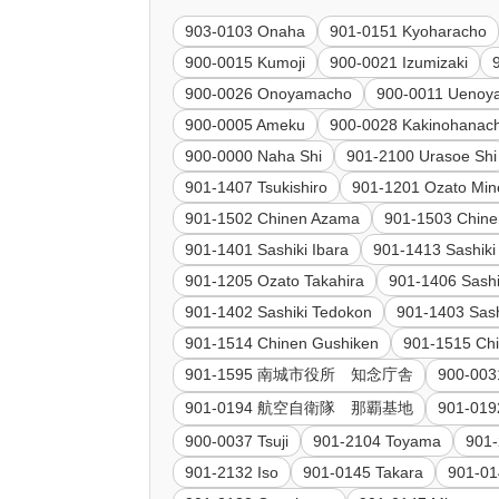
903-0103 Onaha
901-0151 Kyoharacho
900-0015 Kumoji
900-0021 Izumizaki
900-0026 Onoyamacho
900-0011 Uenoy
900-0005 Ameku
900-0028 Kakinohanac
900-0000 Naha Shi
901-2100 Urasoe Shi
901-1407 Tsukishiro
901-1201 Ozato Min
901-1502 Chinen Azama
901-1503 Chine
901-1401 Sashiki Ibara
901-1413 Sashik
901-1205 Ozato Takahira
901-1406 Sashi
901-1402 Sashiki Tedokon
901-1403 Sash
901-1514 Chinen Gushiken
901-1515 Ch
901-1595 南城市役所 知念庁舎
900-003
901-0194 航空自衛隊 那覇基地
901-
900-0037 Tsuji
901-2104 Toyama
901-
901-2132 Iso
901-0145 Takara
901-0