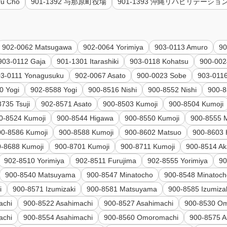
ru Cho
901-1392 与那原町役場
901-1393 沖縄リハビリテーシ
902-0062 Matsugawa
902-0064 Yorimiya
903-0113 Amuro
90
903-0112 Gaja
901-1301 Itarashiki
903-0118 Kohatsu
900-002
03-0111 Yonagusuku
902-0067 Asato
900-0023 Sobe
903-0116
0 Yogi
902-8588 Yogi
900-8516 Nishi
900-8552 Nishi
900-8
735 Tsuji
902-8571 Asato
900-8503 Kumoji
900-8504 Kumoji
0-8524 Kumoji
900-8544 Higawa
900-8550 Kumoji
900-8555 
00-8586 Kumoji
900-8588 Kumoji
900-8602 Matsuo
900-8603 
0-8688 Kumoji
900-8701 Kumoji
900-8711 Kumoji
900-8514 A
902-8510 Yorimiya
902-8511 Furujima
902-8555 Yorimiya
90
900-8540 Matsuyama
900-8547 Minatocho
900-8548 Minatoc
i
900-8571 Izumizaki
900-8581 Matsuyama
900-8585 Izumiza
achi
900-8522 Asahimachi
900-8527 Asahimachi
900-8530 O
achi
900-8554 Asahimachi
900-8560 Omoromachi
900-8575 A