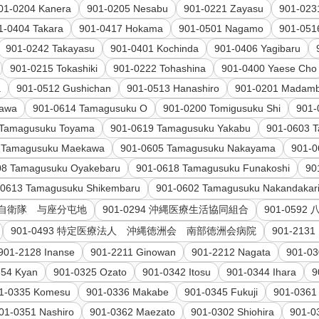
01-0204 Kanera
901-0205 Nesabu
901-0221 Zayasu
901-023
1-0404 Takara
901-0417 Hokama
901-0501 Nagamo
901-051
901-0242 Takayasu
901-0401 Kochinda
901-0406 Yagibaru
901-0215 Tokashiki
901-0222 Tohashina
901-0400 Yaese Cho
a
901-0512 Gushichan
901-0513 Hanashiro
901-0201 Madamb
gawa
901-0614 Tamagusuku O
901-0200 Tomigusuku Shi
901-
 Tamagusuku Toyama
901-0619 Tamagusuku Yakabu
901-0603 
 Tamagusuku Maekawa
901-0605 Tamagusuku Nakayama
901-0
08 Tamagusuku Oyakebaru
901-0618 Tamagusuku Funakoshi
90
-0613 Tamagusuku Shikembaru
901-0602 Tamagusuku Nakandakar
 陸上自衛隊 与座分屯地
901-0294 沖縄医療生活協同組合
901-05
901-0493 特定医療法人 沖縄徳洲会 南部徳洲会病院
901-2131 
901-2128 Inanse
901-2211 Ginowan
901-2212 Nagata
901-03
354 Kyan
901-0325 Ozato
901-0342 Itosu
901-0344 Ihara
9
1-0335 Komesu
901-0336 Makabe
901-0345 Fukuji
901-0361
01-0351 Nashiro
901-0362 Maezato
901-0302 Shiohira
901-0