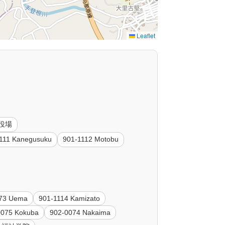
Leaflet
町役場
111 Kanegusuku
901-1112 Motobu
73 Uema
901-1114 Kamizato
0075 Kokuba
902-0074 Nakaima