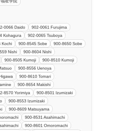
ョン福祉学院
2-0066 Daido
902-0061 Furujima
4 Kohagura
902-0065 Tsuboya
 Kochi
900-8545 Sobe
900-8650 Sobe
559 Nishi
900-8604 Nishi
900-8505 Kumoji
900-8510 Kumoji
Matsuo
900-8556 Uenoya
Higawa
900-8610 Tomari
kamine
900-8654 Makishi
2-8570 Yorimiya
900-8501 Izumizaki
ho
900-8553 Izumizaki
ki
900-8609 Matsuyama
moromachi
900-8531 Asahimachi
sahimachi
900-8601 Omoromachi