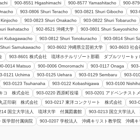
achi
900-8551 Higashimachi
900-8577 Yamashitacho
900-879
Onacho
903-0806 Shuri Teracho
903-0821 Shuri Gibocho
903-
 Kinjocho
903-0823 Shuri Onakacho
903-0822 Shuri Tobarucho
uri Ikehatacho
902-8521 沖縄大学
903-0801 Shuri Sueyoshicho
uri Kubagawacho
903-0812 Shuri Tonokuracho
903-0814 Shuri S
 Shuri Samukawacho
903-8602 沖縄県立芸術大学
903-8603
金
903-8601 株式会社 琉球ホテルリゾート那覇 ダブルツリーｂ
00-0014 Matsuo
900-0006 Omoromachi
903-0117 Onaga
903
3-0121 Uchima
903-0125 Uehara
903-0129 Sembaru
903-01
903-0123 Tsuhanaha
903-0122 Kobashigawa
903-0100 Nishih
3 オキコ 株式会社
903-0220 西原町役場
903-0201 アドベンチス
11 丸正印刷 株式会社
903-0217 東洋コンクリート 株式会社
903
-0214 国立大学法人 琉球大学 付属図書館
903-0213 国立大学
部・医学部付属病院
903-0207 学校法人 沖縄キリスト教学院 沖縄