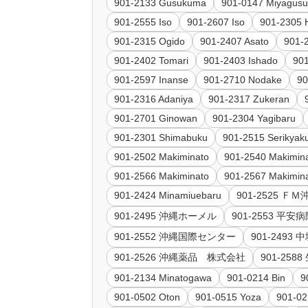
901-2133 Gusukuma
901-0147 Miyagus
901-2555 Iso
901-2607 Iso
901-2305 
901-2315 Ogido
901-2407 Asato
901-
901-2402 Tomari
901-2403 Ishado
90
901-2597 Inanse
901-2710 Nodake
90
901-2316 Adaniya
901-2317 Zukeran
901-2701 Ginowan
901-2304 Yagibaru
901-2301 Shimabuku
901-2515 Serikyak
901-2502 Makiminato
901-2540 Makimin
901-2566 Makiminato
901-2567 Makimin
901-2424 Minamiuebaru
901-2525 ＦＭ
901-2495 沖縄ホーメル
901-2553 平安
901-2552 沖縄国際センター
901-2493
901-2526 沖縄薬品 株式会社
901-25
901-2134 Minatogawa
901-0214 Bin
9
901-0502 Oton
901-0515 Yoza
901-02