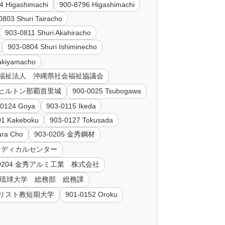
4 Higashimachi
900-8796 Higashimachi
0803 Shuri Tairacho
903-0811 Shuri Akahiracho
903-0804 Shuri Ishiminecho
akiyamacho
 社会福祉法人 沖縄県社会福祉協議会
ｙヒルトン那覇首里城
900-0025 Tsubogawa
-0124 Goya
903-0115 Ikeda
01 Kakeboku
903-0127 Tokusada
ara Cho
903-0205 金秀鋼材
トメディカルセンター
-0204 金秀アルミ工業 株式会社
法人 琉球大学 総務部 総務課
キリスト教短期大学
901-0152 Oroku