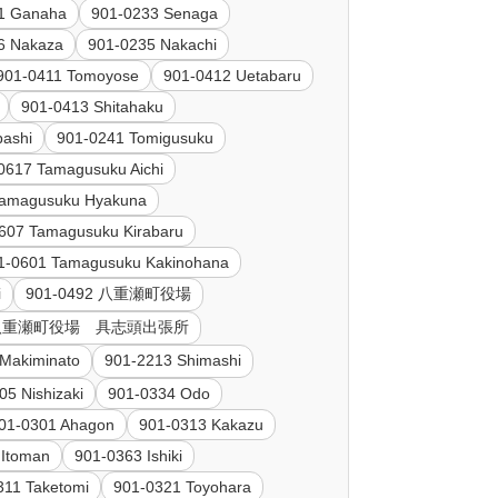
1 Ganaha
901-0233 Senaga
6 Nakaza
901-0235 Nakachi
901-0411 Tomoyose
901-0412 Uetabaru
901-0413 Shitahaku
ashi
901-0241 Tomigusuku
0617 Tamagusuku Aichi
Tamagusuku Hyakuna
607 Tamagusuku Kirabaru
1-0601 Tamagusuku Kakinohana
i
901-0492 八重瀬町役場
92 八重瀬町役場 具志頭出張所
Makiminato
901-2213 Shimashi
05 Nishizaki
901-0334 Odo
01-0301 Ahagon
901-0313 Kakazu
 Itoman
901-0363 Ishiki
311 Taketomi
901-0321 Toyohara