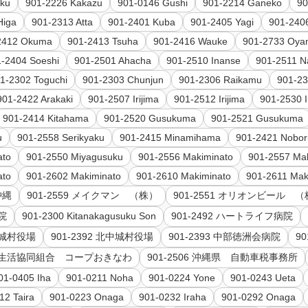
uku
901-2226 Kakazu
901-0146 Gushi
901-2214 Ganeko
90
Higa
901-2313 Atta
901-2401 Kuba
901-2405 Yagi
901-240
2412 Okuma
901-2413 Tsuha
901-2416 Wauke
901-2733 Oy
1-2404 Soeshi
901-2501 Ahacha
901-2510 Inanse
901-2511 
1-2302 Toguchi
901-2303 Chunjun
901-2306 Raikamu
901-23
901-2422 Arakaki
901-2507 Irijima
901-2512 Irijima
901-2530 I
901-2414 Kitahama
901-2520 Gusukuma
901-2521 Gusukuma
u
901-2558 Serikyaku
901-2415 Minamihama
901-2421 Nobor
ato
901-2550 Miyagusuku
901-2556 Makiminato
901-2557 Ma
ato
901-2602 Makiminato
901-2610 Makiminato
901-2611 Mak
沖縄
901-2559 メイクマン （株）
901-2551 オリオンビール 
病院
901-2300 Kitanakagusuku Son
901-2492 ハートライフ病院
 中城村役場
901-2392 北中城村役場
901-2393 中部徳洲会病院
9
88 生活協同組合 コープおきなわ
901-2506 沖縄県 自動車税事務所
01-0405 Iha
901-0211 Noha
901-0224 Yone
901-0243 Ueta
12 Taira
901-0223 Onaga
901-0232 Iraha
901-0292 Onaga