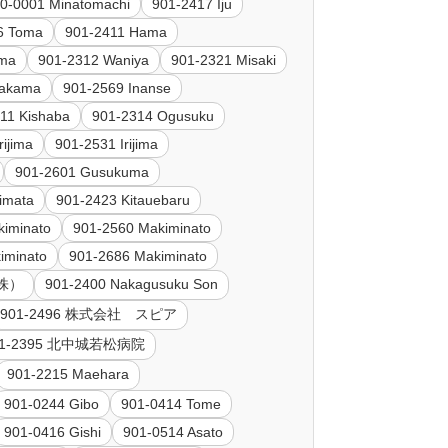
0-0001 Minatomachi
901-2417 Iju
6 Toma
901-2411 Hama
ama
901-2312 Waniya
901-2321 Misaki
Nakama
901-2569 Inanse
11 Kishaba
901-2314 Ogusuku
rijima
901-2531 Irijima
901-2601 Gusukuma
imata
901-2423 Kitauebaru
kiminato
901-2560 Makiminato
iminato
901-2686 Makiminato
（株）
901-2400 Nakagusuku Son
901-2496 株式会社 スピア
01-2395 北中城若松病院
901-2215 Maehara
901-0244 Gibo
901-0414 Tome
901-0416 Gishi
901-0514 Asato