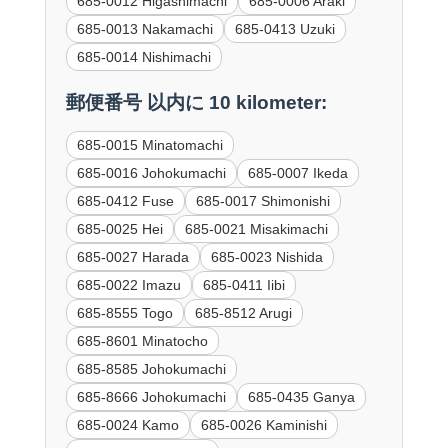
685-0012 Higashimachi
685-0006 Araki
685-0013 Nakamachi
685-0413 Uzuki
685-0014 Nishimachi
郵便番号 以内に 10 kilometer:
685-0015 Minatomachi
685-0016 Johokumachi
685-0007 Ikeda
685-0412 Fuse
685-0017 Shimonishi
685-0025 Hei
685-0021 Misakimachi
685-0027 Harada
685-0023 Nishida
685-0022 Imazu
685-0411 Iibi
685-8555 Togo
685-8512 Arugi
685-8601 Minatocho
685-8585 Johokumachi
685-8666 Johokumachi
685-0435 Ganya
685-0024 Kamo
685-0026 Kaminishi