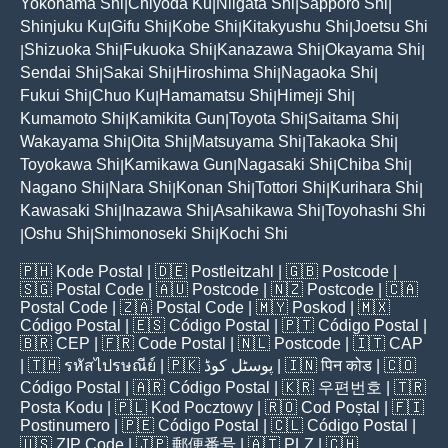
Yokohama Shi
Chiyoda Ku
Niigata Shi
Sapporo Shi
|
|
|
|
Shinjuku Ku
Gifu Shi
Kobe Shi
Kitakyushu Shi
Joetsu Shi
|
|
|
|
Shizuoka Shi
Fukuoka Shi
Kanazawa Shi
Okayama Shi
|
|
|
|
|
Sendai Shi
Sakai Shi
Hiroshima Shi
Nagaoka Shi
|
|
|
|
Fukui Shi
Chuo Ku
Hamamatsu Shi
Himeji Shi
|
|
|
|
Kumamoto Shi
Kamikita Gun
Toyota Shi
Saitama Shi
|
|
|
|
Wakayama Shi
Oita Shi
Matsuyama Shi
Takaoka Shi
|
|
|
|
Toyokawa Shi
Kamikawa Gun
Nagasaki Shi
Chiba Shi
|
|
|
|
Nagano Shi
Nara Shi
Konan Shi
Tottori Shi
Kurihara Shi
|
|
|
|
|
Kawasaki Shi
Inazawa Shi
Asahikawa Shi
Toyohashi Shi
|
|
|
Oshu Shi
Shimonoseki Shi
Kochi Shi
|
|
|
🇵🇭
Kode Postal
| 🇩🇪
Postleitzahl
| 🇬🇧
Postcode
|
🇸🇬
Postal Code
| 🇦🇺
Postcode
| 🇳🇿
Postcode
| 🇨🇦
Postal Code
| 🇿🇦
Postal Code
| 🇲🇾
Poskod
| 🇲🇽
Código Postal
| 🇪🇸
Código Postal
| 🇵🇹
Código Postal
|
🇧🇷
CEP
| 🇫🇷
Code Postal
| 🇳🇱
Postcode
| 🇮🇹
CAP
| 🇹🇭
รหัสไปรษณีย์
| 🇵🇰
پوسٹل کوڈ
| 🇮🇳
पिन कोड
| 🇨🇴
Código Postal
| 🇦🇷
Código Postal
| 🇰🇷
우편번호
| 🇹🇷
Posta Kodu
| 🇵🇱
Kod Pocztowy
| 🇷🇴
Cod Poștal
| 🇫🇮
Postinumero
| 🇵🇪
Código Postal
| 🇨🇱
Código Postal
|
🇺🇸
ZIP Code
| 🇯🇵
郵便番号
| 🇦🇹
PLZ
| 🇨🇭