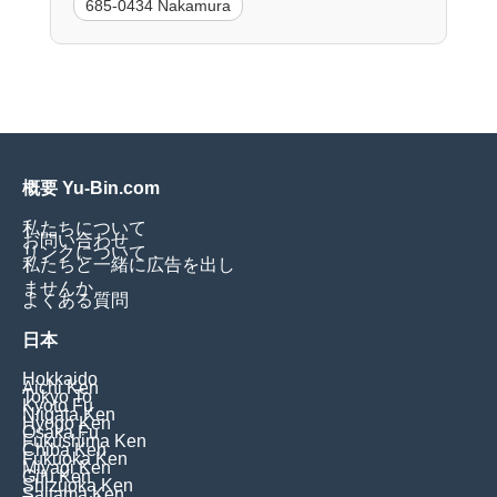
685-0434 Nakamura
概要 Yu-Bin.com
私たちについて
お問い合わせ
リンクについて
私たちと一緒に広告を出し
ませんか
よくある質問
日本
Hokkaido
Aichi Ken
Tokyo To
Kyoto Fu
Niigata Ken
Hyogo Ken
Osaka Fu
Fukushima Ken
Chiba Ken
Fukuoka Ken
Miyagi Ken
Gifu Ken
Shizuoka Ken
Saitama Ken