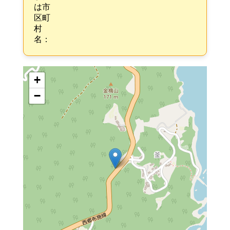
は市
区町
村
名：
+
−