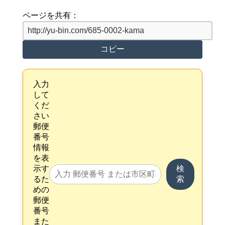
ページを共有：
コピー
入力
して
くだ
さい
郵便
番号
情報
を表
示す
検
るた
索
めの
郵便
番号
また