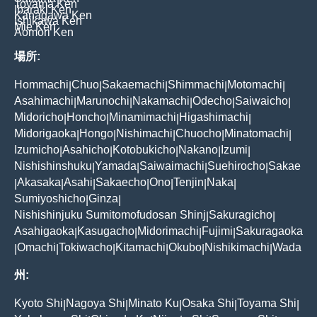
Toyama Ken
Ibaraki Ken
Kanagawa Ken
Ishikawa Ken
Mie Ken
Aomori Ken
場所:
Hommachi
Chuo
Sakaemachi
Shimmachi
Motomachi
|
|
|
|
|
Asahimachi
Marunochi
Nakamachi
Odecho
Saiwaicho
|
|
|
|
|
Midoricho
Honcho
Minamimachi
Higashimachi
|
|
|
|
Midorigaoka
Hongo
Nishimachi
Chuocho
Minatomachi
|
|
|
|
|
Izumicho
Asahicho
Kotobukicho
Nakano
Izumi
|
|
|
|
|
Nishishinshuku
Yamada
Saiwaimachi
Suehirocho
Sakae
|
|
|
|
Akasaka
Asahi
Sakaecho
Ono
Tenjin
Naka
|
|
|
|
|
|
|
Sumiyoshicho
Ginza
|
|
Nishishinjuku Sumitomofudosan Shinj
Sakuragicho
|
|
Asahigaoka
Kasugacho
Midorimachi
Fujimi
Sakuragaoka
|
|
|
|
Omachi
Tokiwacho
Kitamachi
Okubo
Nishikimachi
Wada
|
|
|
|
|
|
州:
Kyoto Shi
Nagoya Shi
Minato Ku
Osaka Shi
Toyama Shi
|
|
|
|
|