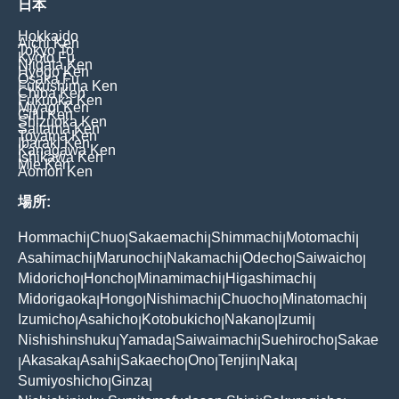
日本
Hokkaido
Aichi Ken
Tokyo To
Kyoto Fu
Niigata Ken
Hyogo Ken
Osaka Fu
Fukushima Ken
Chiba Ken
Fukuoka Ken
Miyagi Ken
Gifu Ken
Shizuoka Ken
Saitama Ken
Toyama Ken
Ibaraki Ken
Kanagawa Ken
Ishikawa Ken
Mie Ken
Aomori Ken
場所:
Hommachi
Chuo
Sakaemachi
Shimmachi
Motomachi
|
|
|
|
|
Asahimachi
Marunochi
Nakamachi
Odecho
Saiwaicho
|
|
|
|
|
Midoricho
Honcho
Minamimachi
Higashimachi
|
|
|
|
Midorigaoka
Hongo
Nishimachi
Chuocho
Minatomachi
|
|
|
|
|
Izumicho
Asahicho
Kotobukicho
Nakano
Izumi
|
|
|
|
|
Nishishinshuku
Yamada
Saiwaimachi
Suehirocho
Sakae
|
|
|
|
Akasaka
Asahi
Sakaecho
Ono
Tenjin
Naka
|
|
|
|
|
|
|
Sumiyoshicho
Ginza
|
|