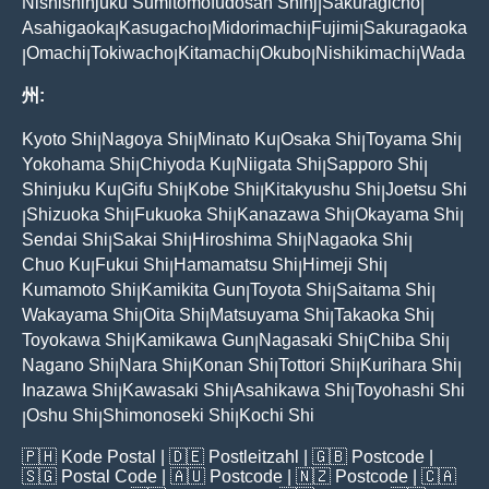
Nishishinjuku Sumitomofudosan Shinj
Sakuragicho
|
|
Asahigaoka
Kasugacho
Midorimachi
Fujimi
Sakuragaoka
|
|
|
|
Omachi
Tokiwacho
Kitamachi
Okubo
Nishikimachi
Wada
|
|
|
|
|
|
州:
Kyoto Shi
Nagoya Shi
Minato Ku
Osaka Shi
Toyama Shi
|
|
|
|
|
Yokohama Shi
Chiyoda Ku
Niigata Shi
Sapporo Shi
|
|
|
|
Shinjuku Ku
Gifu Shi
Kobe Shi
Kitakyushu Shi
Joetsu Shi
|
|
|
|
Shizuoka Shi
Fukuoka Shi
Kanazawa Shi
Okayama Shi
|
|
|
|
|
Sendai Shi
Sakai Shi
Hiroshima Shi
Nagaoka Shi
|
|
|
|
Chuo Ku
Fukui Shi
Hamamatsu Shi
Himeji Shi
|
|
|
|
Kumamoto Shi
Kamikita Gun
Toyota Shi
Saitama Shi
|
|
|
|
Wakayama Shi
Oita Shi
Matsuyama Shi
Takaoka Shi
|
|
|
|
Toyokawa Shi
Kamikawa Gun
Nagasaki Shi
Chiba Shi
|
|
|
|
Nagano Shi
Nara Shi
Konan Shi
Tottori Shi
Kurihara Shi
|
|
|
|
|
Inazawa Shi
Kawasaki Shi
Asahikawa Shi
Toyohashi Shi
|
|
|
Oshu Shi
Shimonoseki Shi
Kochi Shi
|
|
|
🇵🇭
Kode Postal
| 🇩🇪
Postleitzahl
| 🇬🇧
Postcode
|
🇸🇬
Postal Code
| 🇦🇺
Postcode
| 🇳🇿
Postcode
| 🇨🇦