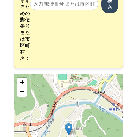
示す
検
るた
索
めの
郵便
番号
また
は市
区町
村
名：
+
−