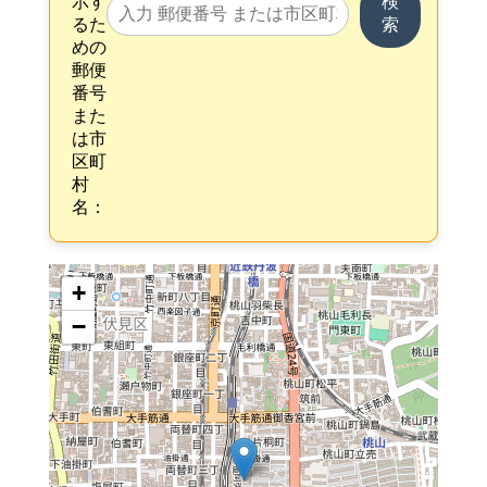
示す
検
るた
索
めの
郵便
番号
また
は市
区町
村
名：
+
−