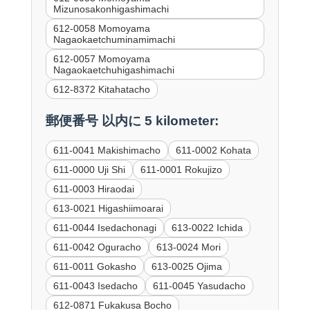
Mizunosakonhigashimachi
612-0058 Momoyama
Nagaokaetchuminamimachi
612-0057 Momoyama
Nagaokaetchuhigashimachi
612-8372 Kitahatacho
郵便番号 以内に 5 kilometer:
611-0041 Makishimacho
611-0002 Kohata
611-0000 Uji Shi
611-0001 Rokujizo
611-0003 Hiraodai
613-0021 Higashiimoarai
611-0044 Isedachonagi
613-0022 Ichida
611-0042 Oguracho
613-0024 Mori
611-0011 Gokasho
613-0025 Ojima
611-0043 Isedacho
611-0045 Yasudacho
612-0871 Fukakusa Bocho