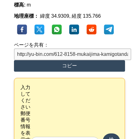
標高:
m
地理座標：
緯度 34.9309, 経度 135.766
ページを共有：
コピー
入力
して
くだ
さい
郵便
番号
情報
を表