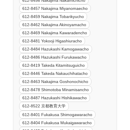
612-8456 Nakajima Nakamichicho
612-8457 Nakajima Miyanomaecho
612-8459 Nakajima Tobarikyucho
612-8462 Nakajima Akinoyamacho
612-8469 Nakajima Kawaradencho
612-8481 Yokooji Higashiuracho
612-8484 Hazukashi Kamogawacho
612-8486 Hazukashi Furukawacho
612-8419 Takeda Kitamitsuguicho
612-8446 Takeda Nakauchihatacho
612-8463 Nakajima Goshonochicho
612-8478 Shimotoba Minamisancho
612-8487 Hazukashi Hishikawacho
612-8522 京都教育大学
612-8401 Fukakusa Shimogawaracho
612-8404 Fukakusa Mukaigawaracho