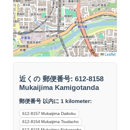
Leaflet
近くの 郵便番号: 612-8158
Mukaijima Kamigotanda
郵便番号 以内に 1 kilometer:
612-8157 Mukaijima Daikoku
612-8154 Mukaijima Tsudacho
612-8115 Mukaijima Nakanocho